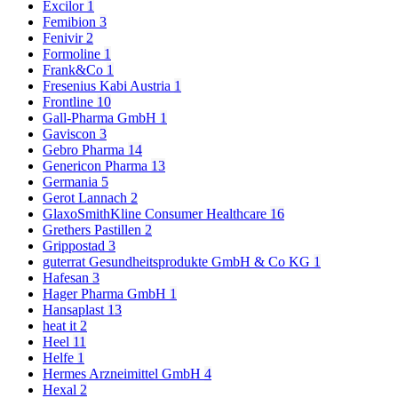
Excilor
1
Femibion
3
Fenivir
2
Formoline
1
Frank&Co
1
Fresenius Kabi Austria
1
Frontline
10
Gall-Pharma GmbH
1
Gaviscon
3
Gebro Pharma
14
Genericon Pharma
13
Germania
5
Gerot Lannach
2
GlaxoSmithKline Consumer Healthcare
16
Grethers Pastillen
2
Grippostad
3
guterrat Gesundheitsprodukte GmbH & Co KG
1
Hafesan
3
Hager Pharma GmbH
1
Hansaplast
13
heat it
2
Heel
11
Helfe
1
Hermes Arzneimittel GmbH
4
Hexal
2