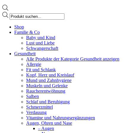
Products
search
Facebook
Shop
page
Familie & Co
opens
Baby und Kind
in
Lust und Liebe
new
Schwangerschaft
window
Gesundheit
Alle Produkte der Kategorie Gesundheit anzeigen
Allergie
Fit und Schlank
Kopf, Herz und Kreislauf
Mund und Zahnhygiene
Muskeln und Gelenke
Raucherentwöhnung
Salben
Schlaf und Beruhigung
Schmerzmittel
Verdauung
Vitamine und Nahrungsergänzungen
Augen, Ohren und Nase
– Augen