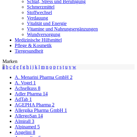
Schlaf, Stress und Beruhigung
Schmerzmittel
Stoffwechsel
Verdauung
Vitalität und Energie
Vitamine und Nahrungsergänzungen
Wundversorgung
Medizinische Hilfsmittel
Pflege & Kosmetik
Tiergesundheit
Marken
a
b
c
d
e
f
g
h
i
j
k
l
m
n
o
p
r
s
t
u
v
w
A. Menarini Pharma GmbH
2
A. Vogel
1
Achselkuss
8
Adler Pharma
14
AdTab
1
AGEPHA Pharma
2
Allergika Pharma GmbH
1
AllergoSan
14
Almirall
3
Alpinamed
5
Angelini
8