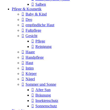
Salben
Pflege & Kosmetik
Baby & Kind
Deo
empfindliche Haut
Fußpflege
Gesicht
Pflege
Reinigung
Haare
Handpflege
Haut
Intim
Körper
Nägel
Sommer und Sonne
After Sun
Bräunung
Insektenschutz
Sonnenschutz