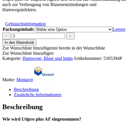
auch zur Verbeugung von Blasenentzündungen und
Harnwegsinfekten.
Gebrauchsinformation
Packungsinhalt:
Leeren
Utipro
﹣
﹢
Plus
In den Warenkorb
AF
Zur Wunschliste hinzufügen
ist bereits in der Wunschliste
Kapseln
Zur Wunschliste hinzufügen
Menge
Kategorie:
Harnwege, Blase und Intim
Artikelnummer:
5305394P
Marke:
Montavit
Beschreibung
Zusätzliche Informationen
Beschreibung
Wie wird Utipro plus AF eingenommen?