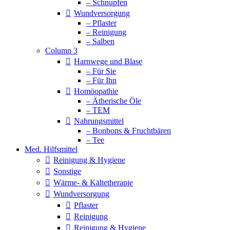
– Schnupfen
Wundversorgung
– Pflaster
– Reinigung
– Salben
Column 3
Harnwege und Blase
– Für Sie
– Für Ihn
Homöopathie
– Ätherische Öle
– TEM
Nahrungsmittel
– Bonbons & Fruchtbären
– Tee
Med. Hilfsmittel
Reinigung & Hygiene
Sonstige
Wärme- & Kältetherapie
Wundversorgung
Pflaster
Reinigung
Reinigung & Hygiene