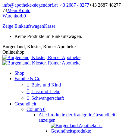
Zum
info@apotheke-siegendorf.at
+43 2687 48277
+43 2687 48277
Inhalt
73
Mein Konto
springen
Warenkorb
0
Zeige Einkaufswagen
Kasse
Keine Produkte im Einkaufswagen.
Burgenland, Kloster, Römer Apotheke
Onlineshop
Shop
Familie & Co
Baby und Kind
Lust und Liebe
Schwangerschaft
Gesundheit
Column 0
Alle Produkte der Kategorie Gesundheit
anzeigen