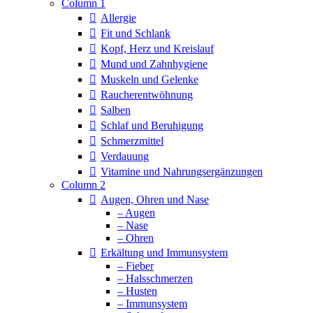
Column 1
Allergie
Fit und Schlank
Kopf, Herz und Kreislauf
Mund und Zahnhygiene
Muskeln und Gelenke
Raucherentwöhnung
Salben
Schlaf und Beruhigung
Schmerzmittel
Verdauung
Vitamine und Nahrungsergänzungen
Column 2
Augen, Ohren und Nase
– Augen
– Nase
– Ohren
Erkältung und Immunsystem
– Fieber
– Halsschmerzen
– Husten
– Immunsystem