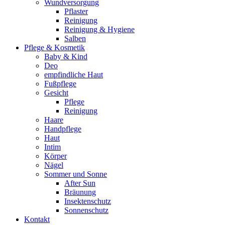
Wundversorgung
Pflaster
Reinigung
Reinigung & Hygiene
Salben
Pflege & Kosmetik
Baby & Kind
Deo
empfindliche Haut
Fußpflege
Gesicht
Pflege
Reinigung
Haare
Handpflege
Haut
Intim
Körper
Nägel
Sommer und Sonne
After Sun
Bräunung
Insektenschutz
Sonnenschutz
Kontakt