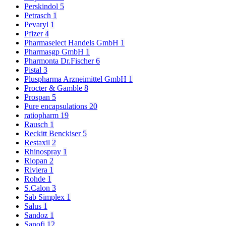
Perskindol
5
Petrasch
1
Pevaryl
1
Pfizer
4
Pharmaselect Handels GmbH
1
Pharmasgp GmbH
1
Pharmonta Dr.Fischer
6
Pistal
3
Pluspharma Arzneimittel GmbH
1
Procter & Gamble
8
Prospan
5
Pure encapsulations
20
ratiopharm
19
Rausch
1
Reckitt Benckiser
5
Restaxil
2
Rhinospray
1
Riopan
2
Riviera
1
Rohde
1
S.Calon
3
Sab Simplex
1
Salus
1
Sandoz
1
Sanofi
12