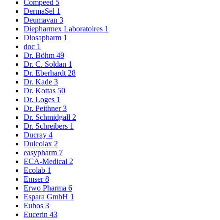
Compeed
5
DermaSel
1
Deumavan
3
Diepharmex Laboratoires
1
Diosapharm
1
doc
1
Dr. Böhm
49
Dr. C. Soldan
1
Dr. Eberhardt
28
Dr. Kade
3
Dr. Kottas
50
Dr. Loges
1
Dr. Peithner
3
Dr. Schmidgall
2
Dr. Schreibers
1
Ducray
4
Dulcolax
2
easypharm
7
ECA-Medical
2
Ecolab
1
Emser
8
Erwo Pharma
6
Espara GmbH
1
Eubos
3
Eucerin
43