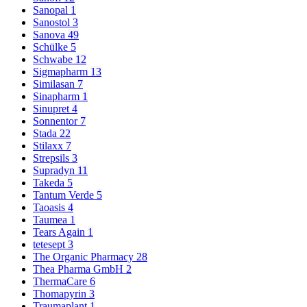
Sanopal
1
Sanostol
3
Sanova
49
Schülke
5
Schwabe
12
Sigmapharm
13
Similasan
7
Sinapharm
1
Sinupret
4
Sonnentor
7
Stada
22
Stilaxx
7
Strepsils
3
Supradyn
11
Takeda
5
Tantum Verde
5
Taoasis
4
Taumea
1
Tears Again
1
tetesept
3
The Organic Pharmacy
28
Thea Pharma GmbH
2
ThermaCare
6
Thomapyrin
3
Traumaplant
1