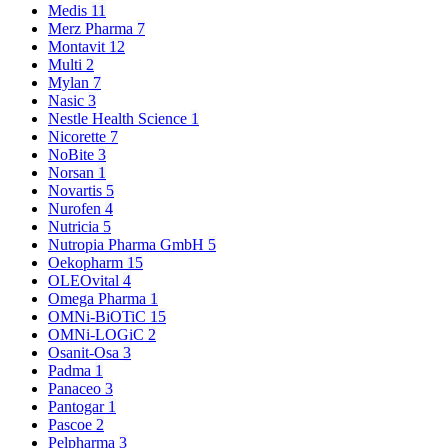
Medis
11
Merz Pharma
7
Montavit
12
Multi
2
Mylan
7
Nasic
3
Nestle Health Science
1
Nicorette
7
NoBite
3
Norsan
1
Novartis
5
Nurofen
4
Nutricia
5
Nutropia Pharma GmbH
5
Oekopharm
15
OLEOvital
4
Omega Pharma
1
OMNi-BiOTiC
15
OMNi-LOGiC
2
Osanit-Osa
3
Padma
1
Panaceo
3
Pantogar
1
Pascoe
2
Pelpharma
3