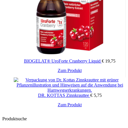
Optionen
können
auf
der
Produktseite
gewählt
werden
BIOGELAT® UroForte Cranberry Liquid
€
19,75
Zum Produkt
DR. KOTTAS Zinnkrauttee
€
5,75
Zum Produkt
Produktsuche