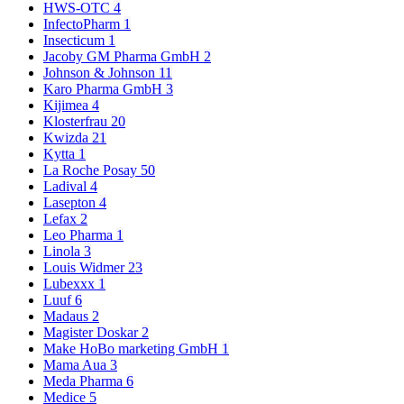
HWS-OTC
4
InfectoPharm
1
Insecticum
1
Jacoby GM Pharma GmbH
2
Johnson & Johnson
11
Karo Pharma GmbH
3
Kijimea
4
Klosterfrau
20
Kwizda
21
Kytta
1
La Roche Posay
50
Ladival
4
Lasepton
4
Lefax
2
Leo Pharma
1
Linola
3
Louis Widmer
23
Lubexxx
1
Luuf
6
Madaus
2
Magister Doskar
2
Make HoBo marketing GmbH
1
Mama Aua
3
Meda Pharma
6
Medice
5