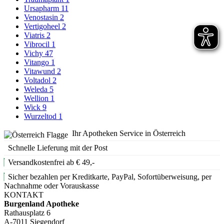
Ursapharm
11
Venostasin
2
Vertigoheel
2
Viatris
2
Vibrocil
1
Vichy
47
Vitango
1
Vitawund
2
Voltadol
2
Weleda
5
Wellion
1
Wick
9
Wurzeltod
1
Ihr Apotheken Service in Österreich
Schnelle Lieferung mit der Post
Versandkostenfrei ab € 49,-
Sicher bezahlen per Kreditkarte, PayPal, Sofortüberweisung, per
Nachnahme oder Vorauskasse
KONTAKT
Burgenland Apotheke
Rathausplatz 6
A-7011 Siegendorf