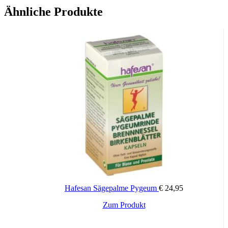
2016.
Ähnliche Produkte
Eine Blasenentzündung oder auch Harnwegsinfekt wird fast immer
durch Darmbakterien (z. B. E. coli) verursacht, die vom eigenen
Darm aus über die Harnröhre in die Blase gelangen. Frauen sind
meist häufiger von einem Harnwegsinfekt betroffen als Männer. Die
kürzere Harnröhre und die Nähe zu Scheide und Darm erleichtern
den Bakterien das Aufsteigen in die Harnblase, wo sie die
schmerzhafte Entzündung verursachen.
Typische Symptome sind:
» Schmerzen und Brennen beim Harnlassen
Hafesan Sägepalme Pygeum
€
24,95
» Häufiger und starker Harndrang mit geringen Mengen Urin
Zum Produkt
» Trüber, oft schlecht riechender Urin