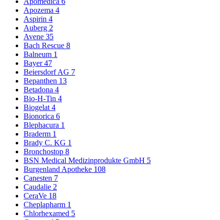
Apomedica
6
Apozema
4
Aspirin
4
Auberg
2
Avene
35
Bach Rescue
8
Balneum
1
Bayer
47
Beiersdorf AG
7
Bepanthen
13
Betadona
4
Bio-H-Tin
4
Biogelat
4
Bionorica
6
Blephacura
1
Braderm
1
Brady C. KG
1
Bronchostop
8
BSN Medical Medizinprodukte GmbH
5
Burgenland Apotheke
108
Canesten
7
Caudalie
2
CeraVe
18
Cheplapharm
1
Chlorhexamed
5