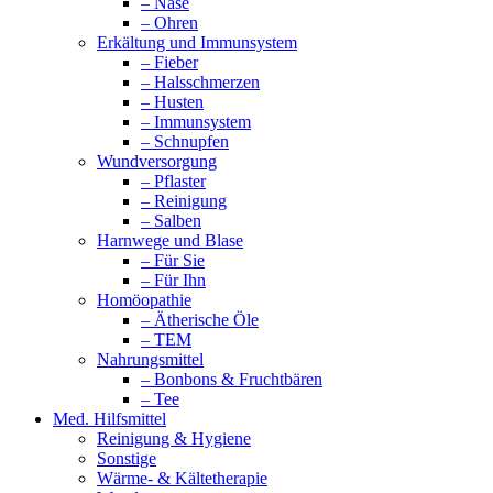
– Nase
– Ohren
Erkältung und Immunsystem
– Fieber
– Halsschmerzen
– Husten
– Immunsystem
– Schnupfen
Wundversorgung
– Pflaster
– Reinigung
– Salben
Harnwege und Blase
– Für Sie
– Für Ihn
Homöopathie
– Ätherische Öle
– TEM
Nahrungsmittel
– Bonbons & Fruchtbären
– Tee
Med. Hilfsmittel
Reinigung & Hygiene
Sonstige
Wärme- & Kältetherapie