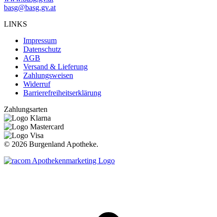
basg@basg.gv.at
LINKS
Impressum
Datenschutz
AGB
Versand & Lieferung
Zahlungsweisen
Widerruf
Barrierefreiheitserklärung
Zahlungsarten
©
2026 Burgenland Apotheke.
t
T