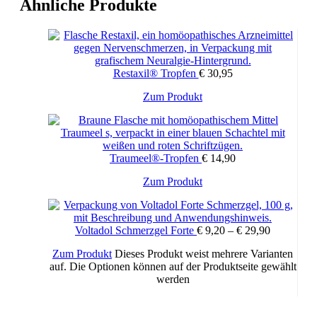
Ähnliche Produkte
Für Erwachsene wird empfohlen, 3 Mal am Tag eine Tablette
vor dem Essen einzunehmen. Lassen Sie die Tablette dazu
langsam im Mund zergehen. Die Dosis kann in
Akutzuständen auch auf 1 Tablette alle 1 bis 2 Stunden erhöht
werden, jedoch nicht öfter als 8 Mal täglich. Die Dosis für
Restaxil® Tropfen
€
30,95
Jugendliche ab 12 Jahren beträgt 3 Mal am Tag eine Tablette,
für Kinder zwischen 6 und 12 Jahren 2 Mal am Tag eine
Zum Produkt
Tablette und für Kinder zwischen 2 und 6 Jahren 1 bis 2 Mal
am Tag eine Tablette. In Akutfällen kann die Dosis für
Jugendliche und Kinder von 6 bis 12 Jahren auf 8 Mal am
Tag eine Tablette und für Kinder von 2 bis 6 Jahren auf 6 Mal
am Tag eine Tablette erhöht werden. Das Präparat eignet sich
Traumeel®-Tropfen
€
14,90
nicht für Kinder unter 2 Jahren.
Zum Produkt
Zusammensetzung / Zutaten
Voltadol Schmerzgel Forte
€
9,20
–
€
29,90
1 Tablette enthält: Arnica montana D2 15 mg, Calendula
officinalis D2 15 mg, Hamamelis virginiana D2 15 mg,
Zum Produkt
Dieses Produkt weist mehrere Varianten
Achillea millefolium D3 15 mg, Atropa belladonna D4 75
auf. Die Optionen können auf der Produktseite gewählt
mg, Aconitum napellus D3 30 mg, Mercurius solubilis
werden
Hahnemanni D8 30 mg, Hepar sulfuris D8 30 mg,
Chamomilla recutita D3 24 mg, Symphytum officinale D8 24
mg, Bellis perennis D2 6 mg, Echinacea angustifolia D2 6