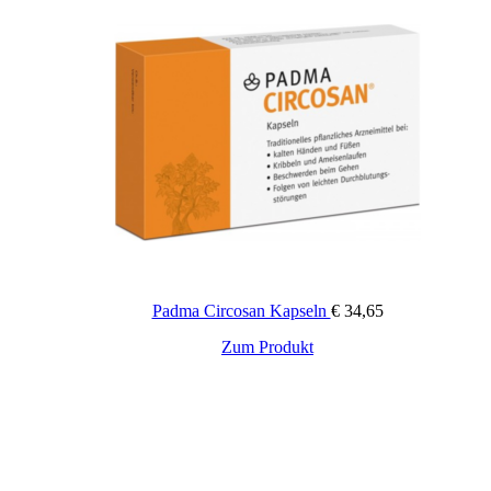
mg, Echinacea purpurea D2 6 mg, Hypericum perforatum D2
3 mg, 300 mg
Lactose
-Monohydrat, Magnesiumstearat
Wichtige Hinweise:
Zugelassenes Arzneimittel: Zu Risiken und Nebenwirkungen
lesen Sie die Packungsbeilage und fragen Sie Ihren Arzt oder
Apotheker. Die angegebene empfohlene Tagesdosis nicht
überschreiten. Für Kinder unerreichbar aufbewahren.
Zusätzliche Informationen
Padma Circosan Kapseln
€
34,65
50 Stück, 250 Stück
Packungsinhalt:
Zum Produkt