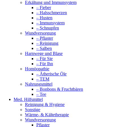
Erkältung und Immunsystem
– Fieber
– Halsschmerzen
– Husten
– Immunsystem
– Schnupfen
Wundversorgung
– Pflaster
– Reinigung
– Salben
Harnwege und Blase
– Für Sie
– Für Ihn
Homöopathie
– Ätherische Öle
– TEM
Nahrungsmittel
– Bonbons & Fruchtbären
– Tee
Med. Hilfsmittel
Reinigung & Hygiene
Sonstige
Wärme- & Kältetherapie
Wundversorgung
Pflaster