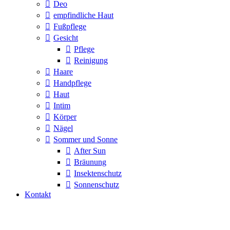
Deo
empfindliche Haut
Fußpflege
Gesicht
Pflege
Reinigung
Haare
Handpflege
Haut
Intim
Körper
Nägel
Sommer und Sonne
After Sun
Bräunung
Insektenschutz
Sonnenschutz
Kontakt