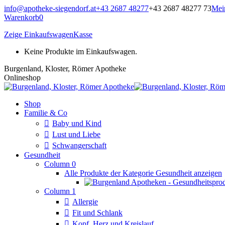
Zum
info@apotheke-siegendorf.at
+43 2687 48277
+43 2687 48277 73
Mei
Inhalt
Warenkorb
0
springen
Zeige Einkaufswagen
Kasse
Keine Produkte im Einkaufswagen.
Burgenland, Kloster, Römer Apotheke
Onlineshop
Shop
Familie & Co
Baby und Kind
Lust und Liebe
Schwangerschaft
Gesundheit
Column 0
Alle Produkte der Kategorie Gesundheit anzeigen
Column 1
Allergie
Fit und Schlank
Kopf, Herz und Kreislauf