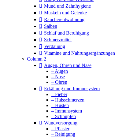
Mund und Zahnhygiene
Muskeln und Gelenke
Raucherentwöhnung
Salben
Schlaf und Beruhigung
Schmerzmittel
Verdauung
Vitamine und Nahrungsergänzungen
Column 2
Augen, Ohren und Nase
– Augen
– Nase
– Ohren
Erkältung und Immunsystem
– Fieber
– Halsschmerzen
– Husten
– Immunsystem
– Schnupfen
Wundversorgung
– Pflaster
– Reinigung