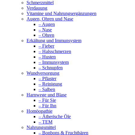
Schmerzmittel
Verdauung
Vitamine und Nahrungsergänzungen
Augen, Ohren und Nase
– Augen
– Nase
– Ohren
Erkältung und Immunsystem
– Fieber
– Halsschmerzen
– Husten
– Immunsystem
– Schnupfen
Wundversorgung
– Pflaster
– Reinigung
– Salben
Harnwege und Blase
– Für Sie
– Für Ihn
Homöopathie
– Ätherische Öle
– TEM
Nahrungsmittel
– Bonbons & Fruchtbären