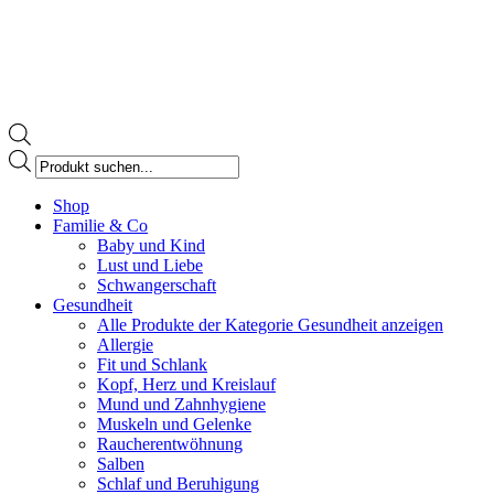
Products
search
Facebook
Shop
page
Familie & Co
opens
Baby und Kind
in
Lust und Liebe
new
Schwangerschaft
window
Gesundheit
Alle Produkte der Kategorie Gesundheit anzeigen
Allergie
Fit und Schlank
Kopf, Herz und Kreislauf
Mund und Zahnhygiene
Muskeln und Gelenke
Raucherentwöhnung
Salben
Schlaf und Beruhigung