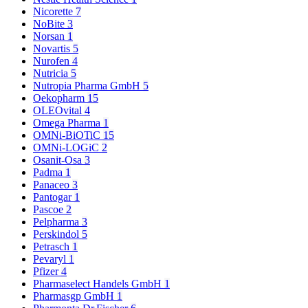
Nicorette
7
NoBite
3
Norsan
1
Novartis
5
Nurofen
4
Nutricia
5
Nutropia Pharma GmbH
5
Oekopharm
15
OLEOvital
4
Omega Pharma
1
OMNi-BiOTiC
15
OMNi-LOGiC
2
Osanit-Osa
3
Padma
1
Panaceo
3
Pantogar
1
Pascoe
2
Pelpharma
3
Perskindol
5
Petrasch
1
Pevaryl
1
Pfizer
4
Pharmaselect Handels GmbH
1
Pharmasgp GmbH
1