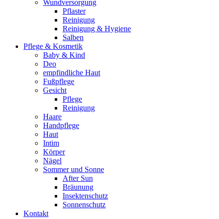
Wundversorgung
Pflaster
Reinigung
Reinigung & Hygiene
Salben
Pflege & Kosmetik
Baby & Kind
Deo
empfindliche Haut
Fußpflege
Gesicht
Pflege
Reinigung
Haare
Handpflege
Haut
Intim
Körper
Nägel
Sommer und Sonne
After Sun
Bräunung
Insektenschutz
Sonnenschutz
Kontakt