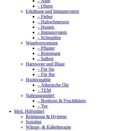
– Nase
– Ohren
Erkältung und Immunsystem
– Fieber
– Halsschmerzen
– Husten
– Immunsystem
– Schnupfen
Wundversorgung
– Pflaster
– Reinigung
– Salben
Harnwege und Blase
– Für Sie
– Für Ihn
Homöopathie
– Ätherische Öle
– TEM
Nahrungsmittel
– Bonbons & Fruchtbären
– Tee
Med. Hilfsmittel
Reinigung & Hygiene
Sonstige
Wärme- & Kältetherapie