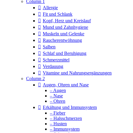
Column 1
Allergie
Fit und Schlank
Kopf, Herz und Kreislauf
Mund und Zahnhygiene
Muskeln und Gelenke
Raucherentwöhnung
Salben
Schlaf und Beruhigung
Schmerzmittel
Verdauung
Vitamine und Nahrungsergänzungen
Column 2
Augen, Ohren und Nase
– Augen
– Nase
– Ohren
Erkältung und Immunsystem
– Fieber
– Halsschmerzen
– Husten
– Immunsystem