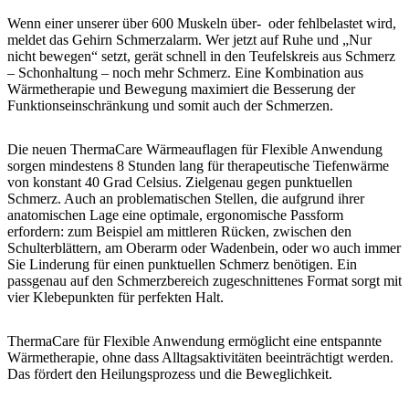
Wenn einer unserer über 600 Muskeln über- oder fehlbelastet wird,
meldet das Gehirn Schmerzalarm. Wer jetzt auf Ruhe und „Nur
nicht bewegen“ setzt, gerät schnell in den Teufelskreis aus Schmerz
– Schonhaltung – noch mehr Schmerz. Eine Kombination aus
Wärmetherapie und Bewegung maximiert die Besserung der
Funktionseinschränkung und somit auch der Schmerzen.
Die neuen ThermaCare Wärmeauflagen für Flexible Anwendung
sorgen mindestens 8 Stunden lang für therapeutische Tiefenwärme
von konstant 40 Grad Celsius. Zielgenau gegen punktuellen
Schmerz. Auch an problematischen Stellen, die aufgrund ihrer
anatomischen Lage eine optimale, ergonomische Passform
erfordern: zum Beispiel am mittleren Rücken, zwischen den
Schulterblättern, am Oberarm oder Wadenbein, oder wo auch immer
Sie Linderung für einen punktuellen Schmerz benötigen. Ein
passgenau auf den Schmerzbereich zugeschnittenes Format sorgt mit
vier Klebepunkten für perfekten Halt.
ThermaCare für Flexible Anwendung ermöglicht eine entspannte
Wärmetherapie, ohne dass Alltagsaktivitäten beeinträchtigt werden.
Das fördert den Heilungsprozess und die Beweglichkeit.