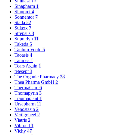
Similasan
7
Sinapharm
1
Sinupret
4
Sonnentor
7
Stada
22
Stilaxx
7
Strepsils
3
Supradyn
11
Takeda
5
Tantum Verde
5
Taoasis
4
Taumea
1
Tears Again
1
tetesept
3
The Organic Pharmacy
28
Thea Pharma GmbH
2
ThermaCare
6
Thomapyrin
3
Traumaplant
1
Ursapharm
11
Venostasin
2
Vertigoheel
2
Viatris
2
Vibrocil
1
Vichy
47