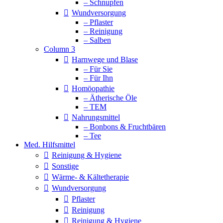
– Schnupfen
Wundversorgung
– Pflaster
– Reinigung
– Salben
Column 3
Harnwege und Blase
– Für Sie
– Für Ihn
Homöopathie
– Ätherische Öle
– TEM
Nahrungsmittel
– Bonbons & Fruchtbären
– Tee
Med. Hilfsmittel
Reinigung & Hygiene
Sonstige
Wärme- & Kältetherapie
Wundversorgung
Pflaster
Reinigung
Reinigung & Hygiene