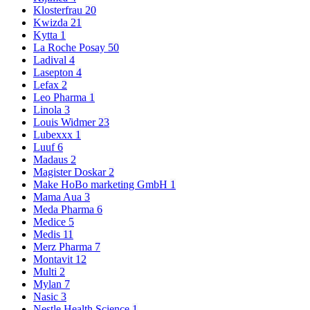
Klosterfrau
20
Kwizda
21
Kytta
1
La Roche Posay
50
Ladival
4
Lasepton
4
Lefax
2
Leo Pharma
1
Linola
3
Louis Widmer
23
Lubexxx
1
Luuf
6
Madaus
2
Magister Doskar
2
Make HoBo marketing GmbH
1
Mama Aua
3
Meda Pharma
6
Medice
5
Medis
11
Merz Pharma
7
Montavit
12
Multi
2
Mylan
7
Nasic
3
Nestle Health Science
1