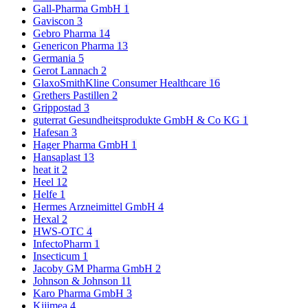
Gall-Pharma GmbH
1
Gaviscon
3
Gebro Pharma
14
Genericon Pharma
13
Germania
5
Gerot Lannach
2
GlaxoSmithKline Consumer Healthcare
16
Grethers Pastillen
2
Grippostad
3
guterrat Gesundheitsprodukte GmbH & Co KG
1
Hafesan
3
Hager Pharma GmbH
1
Hansaplast
13
heat it
2
Heel
12
Helfe
1
Hermes Arzneimittel GmbH
4
Hexal
2
HWS-OTC
4
InfectoPharm
1
Insecticum
1
Jacoby GM Pharma GmbH
2
Johnson & Johnson
11
Karo Pharma GmbH
3
Kijimea
4