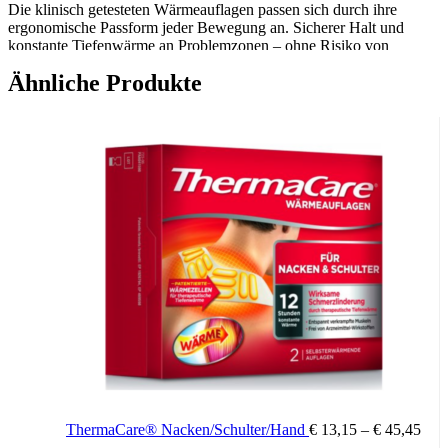
Die klinisch getesteten Wärmeauflagen passen sich durch ihre
ergonomische Passform jeder Bewegung an. Sicherer Halt und
konstante Tiefenwärme an Problemzonen – ohne Risiko von
arzneimitteltypischen Nebenwirkungen. Flexibel einsetzbar, da wo
Ähnliche Produkte
es schmerzt.
Das neue ThermaCare für Flexible Anwendung entspannt
verkrampfte Muskeln und lindert effektiv den Schmerz bis zu 24
Stunden.
Zusätzliche Informationen
3 Stück, 6 Stück
Packungsinhalt:
ThermaCare® Nacken/Schulter/Hand
€
13,15
–
€
45,45