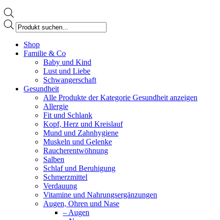
Products
search
Facebook
Shop
page
Familie & Co
opens
Baby und Kind
in
Lust und Liebe
new
Schwangerschaft
window
Gesundheit
Alle Produkte der Kategorie Gesundheit anzeigen
Allergie
Fit und Schlank
Kopf, Herz und Kreislauf
Mund und Zahnhygiene
Muskeln und Gelenke
Raucherentwöhnung
Salben
Schlaf und Beruhigung
Schmerzmittel
Verdauung
Vitamine und Nahrungsergänzungen
Augen, Ohren und Nase
– Augen