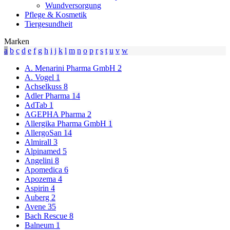
Wundversorgung
Pflege & Kosmetik
Tiergesundheit
Marken
a
b
c
d
e
f
g
h
i
j
k
l
m
n
o
p
r
s
t
u
v
w
A. Menarini Pharma GmbH
2
A. Vogel
1
Achselkuss
8
Adler Pharma
14
AdTab
1
AGEPHA Pharma
2
Allergika Pharma GmbH
1
AllergoSan
14
Almirall
3
Alpinamed
5
Angelini
8
Apomedica
6
Apozema
4
Aspirin
4
Auberg
2
Avene
35
Bach Rescue
8
Balneum
1