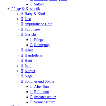
Salben
Pflege & Kosmetik
Baby & Kind
Deo
empfindliche Haut
Fußpflege
Gesicht
Pflege
Reinigung
Haare
Handpflege
Haut
Intim
Körper
Nägel
Sommer und Sonne
After Sun
Bräunung
Insektenschutz
Sonnenschutz