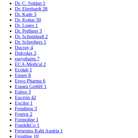
Dr. C. Soldan
1
Dr. Eberhardt
28
Dr. Kade
3
Dr. Kottas
50
Dr. Loges
1
Dr. Peithner
3
Dr. Schmidgall
2
Dr. Schreibers
1
Ducray
4
Dulcolax
2
easypharm
7
ECA-Medical
2
Ecolab
1
Emser
8
Erwo Pharma
6
Espara GmbH
1
Eubos
3
Eucerin
42
Excilor
1
Femibion
3
Fenivir
2
Formoline
1
Frank&Co
1
Fresenius Kabi Austria
1
Frontline
10