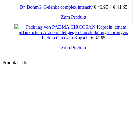
Dr. Böhm® Gelenks complex intensiv
€
40,95
–
€
41,65
Dieses
Zum Produkt
Produkt
weist
mehrere
Padma Circosan Kapseln
€
34,65
Varianten
auf.
Zum Produkt
Die
Optionen
können
Produktsuche
auf
der
Produktseite
gewählt
werden