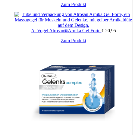
Dieses
Zum Produkt
Produkt
weist
mehrere
Varianten
A. Vogel Atrosan®Arnika Gel Forte
€
20,95
auf.
Die
Zum Produkt
Optionen
können
auf
der
Produktseite
gewählt
werden