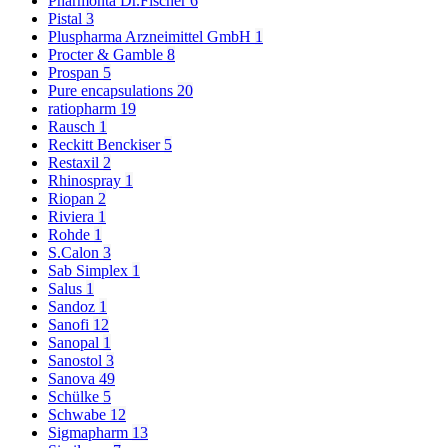
Pharmonta Dr.Fischer
6
Pistal
3
Pluspharma Arzneimittel GmbH
1
Procter & Gamble
8
Prospan
5
Pure encapsulations
20
ratiopharm
19
Rausch
1
Reckitt Benckiser
5
Restaxil
2
Rhinospray
1
Riopan
2
Riviera
1
Rohde
1
S.Calon
3
Sab Simplex
1
Salus
1
Sandoz
1
Sanofi
12
Sanopal
1
Sanostol
3
Sanova
49
Schülke
5
Schwabe
12
Sigmapharm
13