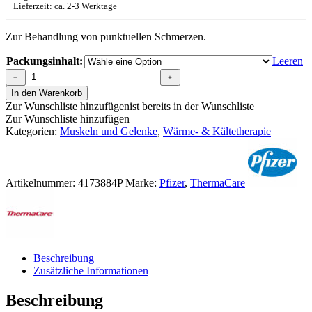
Lieferzeit: ca. 2-3 Werktage
Zur Behandlung von punktuellen Schmerzen.
Packungsinhalt:
Leeren
ThermaCare®
﹣
﹢
Wärmeauflage
In den Warenkorb
für
Zur Wunschliste hinzufügen
ist bereits in der Wunschliste
flexible
Zur Wunschliste hinzufügen
Anwendung
Kategorien:
Muskeln und Gelenke
,
Wärme- & Kältetherapie
klein
Menge
Artikelnummer:
4173884P
Marke:
Pfizer
,
ThermaCare
Beschreibung
Zusätzliche Informationen
Beschreibung