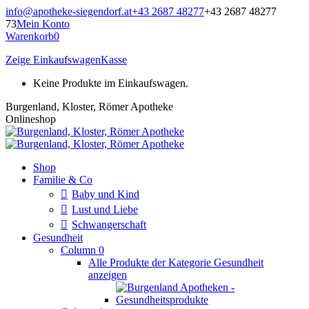
Zum
info@apotheke-siegendorf.at
+43 2687 48277
+43 2687 48277
Inhalt
73
Mein Konto
springen
Warenkorb
0
Zeige Einkaufswagen
Kasse
Keine Produkte im Einkaufswagen.
Burgenland, Kloster, Römer Apotheke
Onlineshop
Shop
Familie & Co
Baby und Kind
Lust und Liebe
Schwangerschaft
Gesundheit
Column 0
Alle Produkte der Kategorie Gesundheit
anzeigen