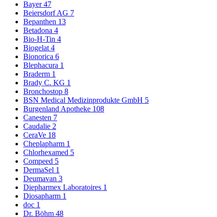
Bayer
47
Beiersdorf AG
7
Bepanthen
13
Betadona
4
Bio-H-Tin
4
Biogelat
4
Bionorica
6
Blephacura
1
Braderm
1
Brady C. KG
1
Bronchostop
8
BSN Medical Medizinprodukte GmbH
5
Burgenland Apotheke
108
Canesten
7
Caudalie
2
CeraVe
18
Cheplapharm
1
Chlorhexamed
5
Compeed
5
DermaSel
1
Deumavan
3
Diepharmex Laboratoires
1
Diosapharm
1
doc
1
Dr. Böhm
48