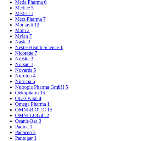
Meda Pharma
6
Medice
5
Medis
11
Merz Pharma
7
Montavit
12
Multi
2
Mylan
7
Nasic
3
Nestle Health Science
1
Nicorette
7
NoBite
3
Norsan
1
Novartis
5
Nurofen
4
Nutricia
5
Nutropia Pharma GmbH
5
Oekopharm
15
OLEOvital
4
Omega Pharma
1
OMNi-BiOTiC
15
OMNi-LOGiC
2
Osanit-Osa
3
Padma
1
Panaceo
3
Pantogar
1