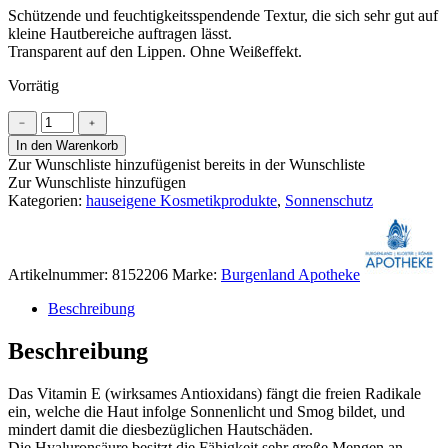
Schützende und feuchtigkeitsspendende Textur, die sich sehr gut auf
kleine Hautbereiche auftragen lässt.
Transparent auf den Lippen. Ohne Weißeffekt.
Vorrätig
Sonnenlippenpflege
﹣
﹢
LSF
In den Warenkorb
50+
Zur Wunschliste hinzufügen
ist bereits in der Wunschliste
Menge
Zur Wunschliste hinzufügen
Kategorien:
hauseigene Kosmetikprodukte
,
Sonnenschutz
Artikelnummer:
8152206
Marke:
Burgenland Apotheke
Beschreibung
Beschreibung
Das Vitamin E (wirksames Antioxidans) fängt die freien Radikale
ein, welche die Haut infolge Sonnenlicht und Smog bildet, und
mindert damit die diesbezüglichen Hautschäden.
Die Hyaluronsäure besitzt die Fähigkeit sehr große Mengen an