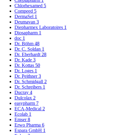
Cheplapharm
1
Chlorhexamed
5
Compeed
5
DermaSel
1
Deumavan
3
Diepharmex Laboratoires
1
Diosapharm
1
doc
1
Dr. Böhm
48
Dr. C. Soldan
1
Dr. Eberhardt
28
Dr. Kade
3
Dr. Kottas
50
Dr. Loges
1
Dr. Peithner
3
Dr. Schmidgall
2
Dr. Schreibers
1
Ducray
4
Dulcolax
2
easypharm
7
ECA-Medical
2
Ecolab
1
Emser
8
Erwo Pharma
6
Espara GmbH
1