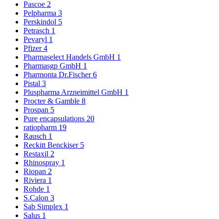
Pascoe
2
Pelpharma
3
Perskindol
5
Petrasch
1
Pevaryl
1
Pfizer
4
Pharmaselect Handels GmbH
1
Pharmasgp GmbH
1
Pharmonta Dr.Fischer
6
Pistal
3
Pluspharma Arzneimittel GmbH
1
Procter & Gamble
8
Prospan
5
Pure encapsulations
20
ratiopharm
19
Rausch
1
Reckitt Benckiser
5
Restaxil
2
Rhinospray
1
Riopan
2
Riviera
1
Rohde
1
S.Calon
3
Sab Simplex
1
Salus
1