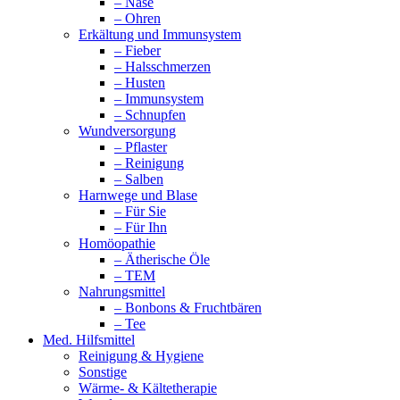
– Nase
– Ohren
Erkältung und Immunsystem
– Fieber
– Halsschmerzen
– Husten
– Immunsystem
– Schnupfen
Wundversorgung
– Pflaster
– Reinigung
– Salben
Harnwege und Blase
– Für Sie
– Für Ihn
Homöopathie
– Ätherische Öle
– TEM
Nahrungsmittel
– Bonbons & Fruchtbären
– Tee
Med. Hilfsmittel
Reinigung & Hygiene
Sonstige
Wärme- & Kältetherapie