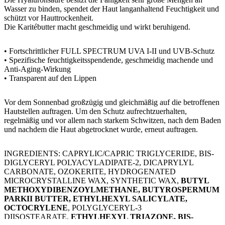
Wasser zu binden, spendet der Haut langanhaltend Feuchtigkeit und
schützt vor Hauttrockenheit.
Die Karitébutter macht geschmeidig und wirkt beruhigend.
• Fortschrittlicher FULL SPECTRUM UVA I-II und UVB-Schutz
• Spezifische feuchtigkeitsspendende, geschmeidig machende und
Anti-Aging-Wirkung
• Transparent auf den Lippen
​Vor dem Sonnenbad großzügig und gleichmäßig auf die betroffenen
Hautstellen auftragen. Um den Schutz aufrechtzuerhalten,
regelmäßig und vor allem nach starkem Schwitzen, nach dem Baden
und nachdem die Haut abgetrocknet wurde, erneut auftragen.
​​INGREDIENTS: CAPRYLIC/CAPRIC TRIGLYCERIDE, BIS-
DIGLYCERYL POLYACYLADIPATE-2, DICAPRYLYL
CARBONATE, OZOKERITE, HYDROGENATED
MICROCRYSTALLINE WAX, SYNTHETIC WAX,
BUTYL
METHOXYDIBENZOYLMETHANE, BUTYROSPERMUM
PARKII BUTTER, ETHYLHEXYL SALICYLATE,
OCTOCRYLENE
, POLYGLYCERYL-3
DIISOSTEARATE,
ETHYLHEXYL TRIAZONE, BIS-