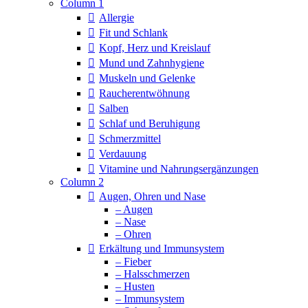
Column 1
Allergie
Fit und Schlank
Kopf, Herz und Kreislauf
Mund und Zahnhygiene
Muskeln und Gelenke
Raucherentwöhnung
Salben
Schlaf und Beruhigung
Schmerzmittel
Verdauung
Vitamine und Nahrungsergänzungen
Column 2
Augen, Ohren und Nase
– Augen
– Nase
– Ohren
Erkältung und Immunsystem
– Fieber
– Halsschmerzen
– Husten
– Immunsystem