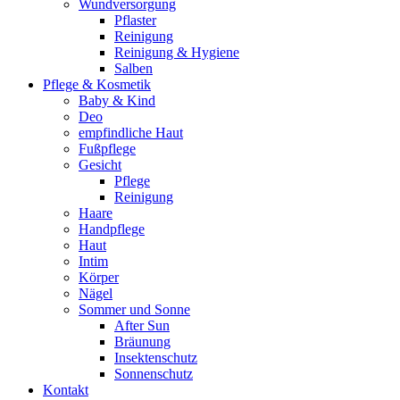
Wundversorgung
Pflaster
Reinigung
Reinigung & Hygiene
Salben
Pflege & Kosmetik
Baby & Kind
Deo
empfindliche Haut
Fußpflege
Gesicht
Pflege
Reinigung
Haare
Handpflege
Haut
Intim
Körper
Nägel
Sommer und Sonne
After Sun
Bräunung
Insektenschutz
Sonnenschutz
Kontakt