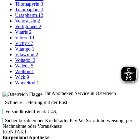
Thomapyrin
3
Traumaplant
1
Ursapharm
12
Venostasin
2
Vertigoheel
2
Viatris
2
Vibrocil
1
Vichy
47
Vitango
1
Vitawund
2
Voltadol
2
Weleda
5
Wellion
1
Wick
9
Wurzeltod
1
Ihr Apotheken Service in Österreich
Schnelle Lieferung mit der Post
Versandkostenfrei ab € 49,-
Sicher bezahlen per Kreditkarte, PayPal, Sofortüberweisung, per
Nachnahme oder Vorauskasse
KONTAKT
Burgenland Apotheke