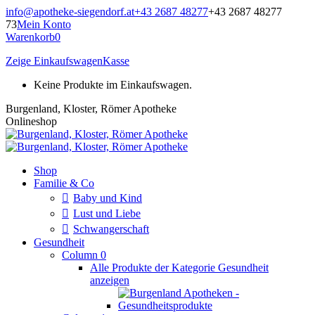
Zum
info@apotheke-siegendorf.at
+43 2687 48277
+43 2687 48277
Inhalt
73
Mein Konto
springen
Warenkorb
0
Zeige Einkaufswagen
Kasse
Keine Produkte im Einkaufswagen.
Burgenland, Kloster, Römer Apotheke
Onlineshop
Shop
Familie & Co
Baby und Kind
Lust und Liebe
Schwangerschaft
Gesundheit
Column 0
Alle Produkte der Kategorie Gesundheit
anzeigen