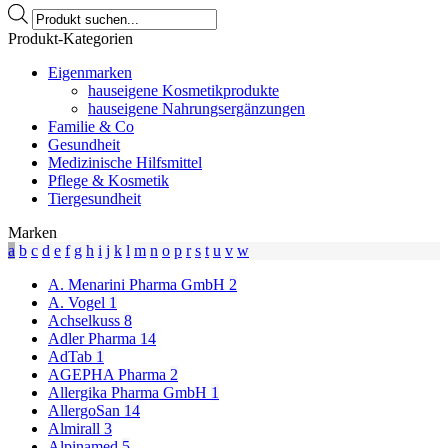
Products
search
Produkt-Kategorien
Eigenmarken
hauseigene Kosmetikprodukte
hauseigene Nahrungsergänzungen
Familie & Co
Gesundheit
Medizinische Hilfsmittel
Pflege & Kosmetik
Tiergesundheit
Marken
a
b
c
d
e
f
g
h
i
j
k
l
m
n
o
p
r
s
t
u
v
w
A. Menarini Pharma GmbH
2
A. Vogel
1
Achselkuss
8
Adler Pharma
14
AdTab
1
AGEPHA Pharma
2
Allergika Pharma GmbH
1
AllergoSan
14
Almirall
3
Alpinamed
5