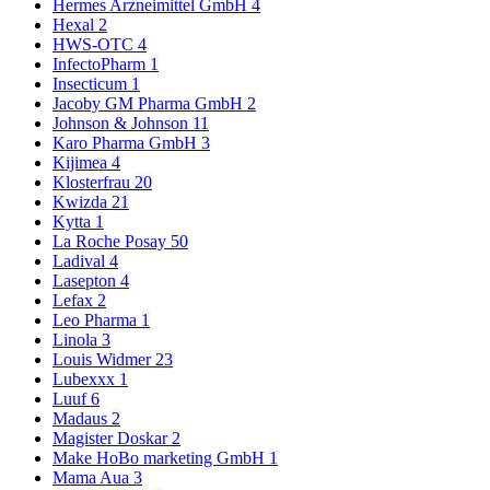
Hermes Arzneimittel GmbH
4
Hexal
2
HWS-OTC
4
InfectoPharm
1
Insecticum
1
Jacoby GM Pharma GmbH
2
Johnson & Johnson
11
Karo Pharma GmbH
3
Kijimea
4
Klosterfrau
20
Kwizda
21
Kytta
1
La Roche Posay
50
Ladival
4
Lasepton
4
Lefax
2
Leo Pharma
1
Linola
3
Louis Widmer
23
Lubexxx
1
Luuf
6
Madaus
2
Magister Doskar
2
Make HoBo marketing GmbH
1
Mama Aua
3