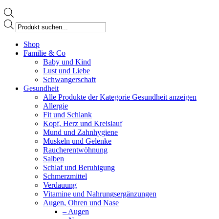
Products
search
Facebook
Shop
page
Familie & Co
opens
Baby und Kind
in
Lust und Liebe
new
Schwangerschaft
window
Gesundheit
Alle Produkte der Kategorie Gesundheit anzeigen
Allergie
Fit und Schlank
Kopf, Herz und Kreislauf
Mund und Zahnhygiene
Muskeln und Gelenke
Raucherentwöhnung
Salben
Schlaf und Beruhigung
Schmerzmittel
Verdauung
Vitamine und Nahrungsergänzungen
Augen, Ohren und Nase
– Augen