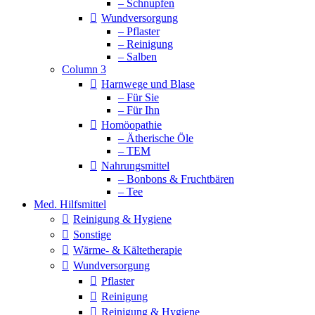
– Schnupfen
Wundversorgung
– Pflaster
– Reinigung
– Salben
Column 3
Harnwege und Blase
– Für Sie
– Für Ihn
Homöopathie
– Ätherische Öle
– TEM
Nahrungsmittel
– Bonbons & Fruchtbären
– Tee
Med. Hilfsmittel
Reinigung & Hygiene
Sonstige
Wärme- & Kältetherapie
Wundversorgung
Pflaster
Reinigung
Reinigung & Hygiene