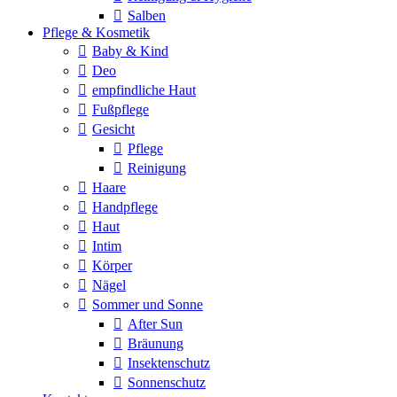
Salben
Pflege & Kosmetik
Baby & Kind
Deo
empfindliche Haut
Fußpflege
Gesicht
Pflege
Reinigung
Haare
Handpflege
Haut
Intim
Körper
Nägel
Sommer und Sonne
After Sun
Bräunung
Insektenschutz
Sonnenschutz