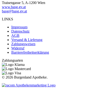
Traisengasse 5, A-1200 Wien
www.basg.gv.at
basg@basg.gv.at
LINKS
Impressum
Datenschutz
AGB
Versand & Lieferung
Zahlungsweisen
Widerruf
Barrierefreiheitserklärung
Zahlungsarten
©
2026 Burgenland Apotheke.
t
T