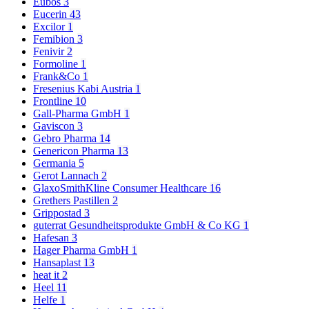
Eubos
3
Eucerin
43
Excilor
1
Femibion
3
Fenivir
2
Formoline
1
Frank&Co
1
Fresenius Kabi Austria
1
Frontline
10
Gall-Pharma GmbH
1
Gaviscon
3
Gebro Pharma
14
Genericon Pharma
13
Germania
5
Gerot Lannach
2
GlaxoSmithKline Consumer Healthcare
16
Grethers Pastillen
2
Grippostad
3
guterrat Gesundheitsprodukte GmbH & Co KG
1
Hafesan
3
Hager Pharma GmbH
1
Hansaplast
13
heat it
2
Heel
11
Helfe
1