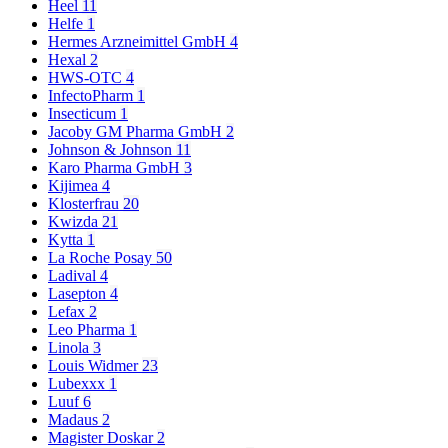
Heel
11
Helfe
1
Hermes Arzneimittel GmbH
4
Hexal
2
HWS-OTC
4
InfectoPharm
1
Insecticum
1
Jacoby GM Pharma GmbH
2
Johnson & Johnson
11
Karo Pharma GmbH
3
Kijimea
4
Klosterfrau
20
Kwizda
21
Kytta
1
La Roche Posay
50
Ladival
4
Lasepton
4
Lefax
2
Leo Pharma
1
Linola
3
Louis Widmer
23
Lubexxx
1
Luuf
6
Madaus
2
Magister Doskar
2