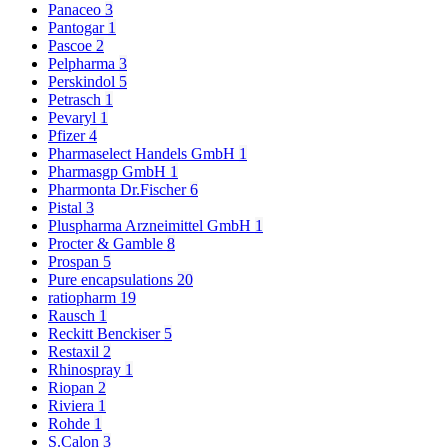
Panaceo
3
Pantogar
1
Pascoe
2
Pelpharma
3
Perskindol
5
Petrasch
1
Pevaryl
1
Pfizer
4
Pharmaselect Handels GmbH
1
Pharmasgp GmbH
1
Pharmonta Dr.Fischer
6
Pistal
3
Pluspharma Arzneimittel GmbH
1
Procter & Gamble
8
Prospan
5
Pure encapsulations
20
ratiopharm
19
Rausch
1
Reckitt Benckiser
5
Restaxil
2
Rhinospray
1
Riopan
2
Riviera
1
Rohde
1
S.Calon
3