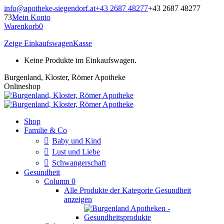
Zum
info@apotheke-siegendorf.at
+43 2687 48277
+43 2687 48277
Inhalt
73
Mein Konto
springen
Warenkorb
0
Zeige Einkaufswagen
Kasse
Keine Produkte im Einkaufswagen.
Burgenland, Kloster, Römer Apotheke
Onlineshop
Shop
Familie & Co
Baby und Kind
Lust und Liebe
Schwangerschaft
Gesundheit
Column 0
Alle Produkte der Kategorie Gesundheit
anzeigen