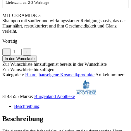
Lieferzeit: ca. 2-3 Werktage
MIT CERAMIDE-3
​Shampoo mit sanfter und wirkungsstarker Reinigungsbasis, das das
Haar nährt, restrukturiert und ihm Geschmeidigkeit und Glanz
verleiht.
Vorrätig
Restrukturierendes
﹣
﹢
Physio-
In den Warenkorb
Shampoo
Zur Wunschliste hinzufügen
ist bereits in der Wunschliste
Menge
Zur Wunschliste hinzufügen
Kategorien:
Haare
,
hauseigene Kosmetikprodukte
Artikelnummer:
8143555
Marke:
Burgenland Apotheke
Beschreibung
Beschreibung