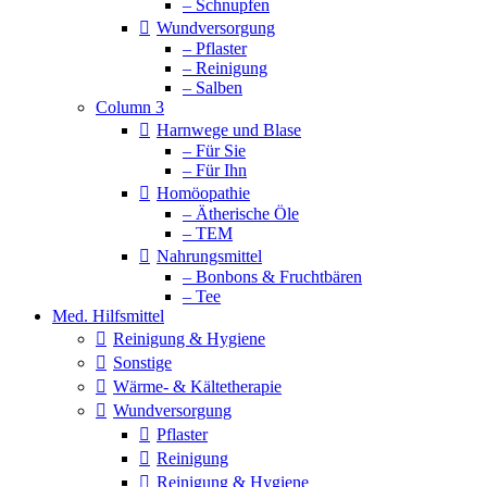
– Schnupfen
Wundversorgung
– Pflaster
– Reinigung
– Salben
Column 3
Harnwege und Blase
– Für Sie
– Für Ihn
Homöopathie
– Ätherische Öle
– TEM
Nahrungsmittel
– Bonbons & Fruchtbären
– Tee
Med. Hilfsmittel
Reinigung & Hygiene
Sonstige
Wärme- & Kältetherapie
Wundversorgung
Pflaster
Reinigung
Reinigung & Hygiene