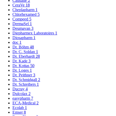
Caudalie
2
CeraVe
18
Cheplapharm
1
Chlorhexamed
5
Compeed
5
DermaSel
1
Deumavan
3
Diepharmex Laboratoires
1
Diosapharm
1
doc
1
Dr. Böhm
48
Dr. C. Soldan
1
Dr. Eberhardt
28
Dr. Kade
3
Dr. Kottas
50
Dr. Loges
1
Dr. Peithner
3
Dr. Schmidgall
2
Dr. Schreibers
1
Ducray
4
Dulcolax
2
easypharm
7
ECA-Medical
2
Ecolab
1
Emser
8