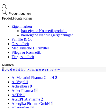
Products
search
Produkt-Kategorien
Eigenmarken
hauseigene Kosmetikprodukte
hauseigene Nahrungsergänzungen
Familie & Co
Gesundheit
Medizinische Hilfsmittel
Pflege & Kosmetik
Tiergesundheit
Marken
a
b
c
d
e
f
g
h
i
j
k
l
m
n
o
p
r
s
t
u
v
w
A. Menarini Pharma GmbH
2
A. Vogel
1
Achselkuss
8
Adler Pharma
14
AdTab
1
AGEPHA Pharma
2
Allergika Pharma GmbH
1
AllergoSan
14