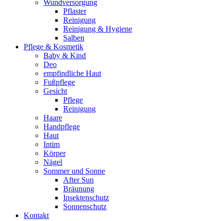
Wundversorgung
Pflaster
Reinigung
Reinigung & Hygiene
Salben
Pflege & Kosmetik
Baby & Kind
Deo
empfindliche Haut
Fußpflege
Gesicht
Pflege
Reinigung
Haare
Handpflege
Haut
Intim
Körper
Nägel
Sommer und Sonne
After Sun
Bräunung
Insektenschutz
Sonnenschutz
Kontakt