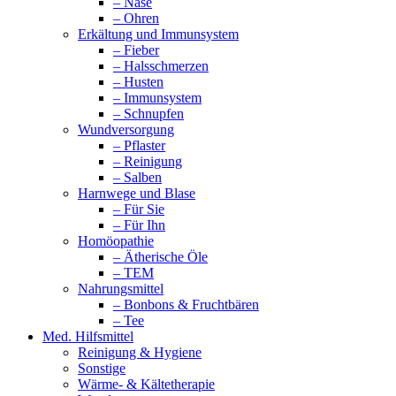
– Nase
– Ohren
Erkältung und Immunsystem
– Fieber
– Halsschmerzen
– Husten
– Immunsystem
– Schnupfen
Wundversorgung
– Pflaster
– Reinigung
– Salben
Harnwege und Blase
– Für Sie
– Für Ihn
Homöopathie
– Ätherische Öle
– TEM
Nahrungsmittel
– Bonbons & Fruchtbären
– Tee
Med. Hilfsmittel
Reinigung & Hygiene
Sonstige
Wärme- & Kältetherapie