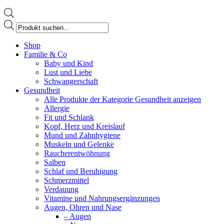
Products
search
Facebook
Shop
page
Familie & Co
opens
Baby und Kind
in
Lust und Liebe
new
Schwangerschaft
window
Gesundheit
Alle Produkte der Kategorie Gesundheit anzeigen
Allergie
Fit und Schlank
Kopf, Herz und Kreislauf
Mund und Zahnhygiene
Muskeln und Gelenke
Raucherentwöhnung
Salben
Schlaf und Beruhigung
Schmerzmittel
Verdauung
Vitamine und Nahrungsergänzungen
Augen, Ohren und Nase
– Augen