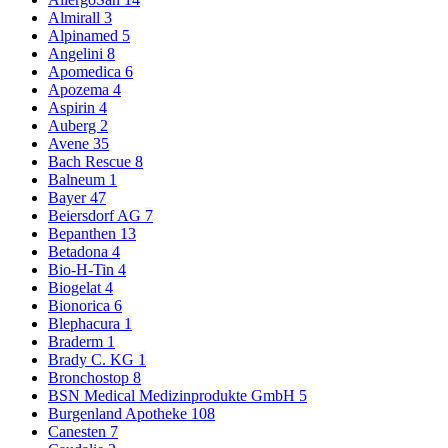
Almirall
3
Alpinamed
5
Angelini
8
Apomedica
6
Apozema
4
Aspirin
4
Auberg
2
Avene
35
Bach Rescue
8
Balneum
1
Bayer
47
Beiersdorf AG
7
Bepanthen
13
Betadona
4
Bio-H-Tin
4
Biogelat
4
Bionorica
6
Blephacura
1
Braderm
1
Brady C. KG
1
Bronchostop
8
BSN Medical Medizinprodukte GmbH
5
Burgenland Apotheke
108
Canesten
7