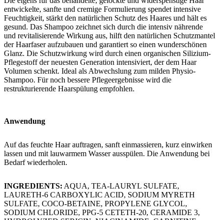
Die eigens für das behandelte, gelockte und widerspenstige Haar
entwickelte, sanfte und cremige Formulierung spendet intensive
Feuchtigkeit, stärkt den natürlichen Schutz des Haares und hält es
gesund. Das Shampoo zeichnet sich durch die intensiv nährende
und revitalisierende Wirkung aus, hilft den natürlichen Schutzmantel
der Haarfaser aufzubauen und garantiert so einen wunderschönen
Glanz. Die Schutzwirkung wird durch einen organischen Silizium-
Pflegestoff der neuesten Generation intensiviert, der dem Haar
Volumen schenkt. Ideal als Abwechslung zum milden Physio-
Shampoo. Für noch bessere Pflegeergebnisse wird die
restrukturierende Haarspülung empfohlen.
Anwendung
Auf das feuchte Haar auftragen, sanft einmassieren, kurz einwirken
lassen und mit lauwarmem Wasser ausspülen. Die Anwendung bei
Bedarf wiederholen.
INGREDIENTS:
AQUA, TEA-LAURYL SULFATE,
LAURETH-6 CARBOXYLIC ACID, SODIUM MYRETH
SULFATE, COCO-BETAINE, PROPYLENE GLYCOL,
SODIUM CHLORIDE, PPG-5 CETETH-20, CERAMIDE 3,