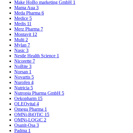
Make HoBo marketing GmbH
1
Mama Aua
3
Meda Pharma
6
Medice
5
Medis
11
Merz Pharma
7
Montavit
12
Multi
2
Mylan
7
Nasic
3
Nestle Health Science
1
Nicorette
7
NoBite
3
Norsan
1
Novartis
5
Nurofen
4
Nutricia
5
Nutropia Pharma GmbH
5
Oekopharm
15
OLEOvital
4
Omega Pharma
1
OMNi-BiOTiC
15
OMNi-LOGiC
2
Osanit-Osa
3
Padma
1