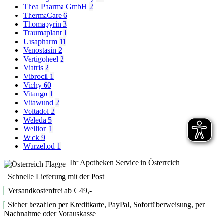
Thea Pharma GmbH
2
ThermaCare
6
Thomapyrin
3
Traumaplant
1
Ursapharm
11
Venostasin
2
Vertigoheel
2
Viatris
2
Vibrocil
1
Vichy
60
Vitango
1
Vitawund
2
Voltadol
2
Weleda
5
Wellion
1
Wick
9
Wurzeltod
1
Ihr Apotheken Service in Österreich
Schnelle Lieferung mit der Post
Versandkostenfrei ab € 49,-
Sicher bezahlen per Kreditkarte, PayPal, Sofortüberweisung, per
Nachnahme oder Vorauskasse