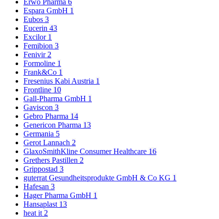
Erwo Pharma
6
Espara GmbH
1
Eubos
3
Eucerin
43
Excilor
1
Femibion
3
Fenivir
2
Formoline
1
Frank&Co
1
Fresenius Kabi Austria
1
Frontline
10
Gall-Pharma GmbH
1
Gaviscon
3
Gebro Pharma
14
Genericon Pharma
13
Germania
5
Gerot Lannach
2
GlaxoSmithKline Consumer Healthcare
16
Grethers Pastillen
2
Grippostad
3
guterrat Gesundheitsprodukte GmbH & Co KG
1
Hafesan
3
Hager Pharma GmbH
1
Hansaplast
13
heat it
2