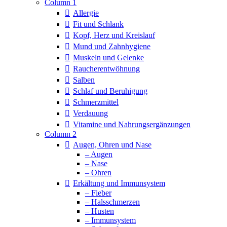
Column 1
Allergie
Fit und Schlank
Kopf, Herz und Kreislauf
Mund und Zahnhygiene
Muskeln und Gelenke
Raucherentwöhnung
Salben
Schlaf und Beruhigung
Schmerzmittel
Verdauung
Vitamine und Nahrungsergänzungen
Column 2
Augen, Ohren und Nase
– Augen
– Nase
– Ohren
Erkältung und Immunsystem
– Fieber
– Halsschmerzen
– Husten
– Immunsystem