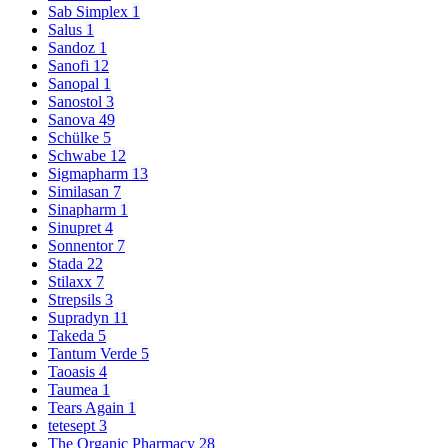
Sab Simplex
1
Salus
1
Sandoz
1
Sanofi
12
Sanopal
1
Sanostol
3
Sanova
49
Schülke
5
Schwabe
12
Sigmapharm
13
Similasan
7
Sinapharm
1
Sinupret
4
Sonnentor
7
Stada
22
Stilaxx
7
Strepsils
3
Supradyn
11
Takeda
5
Tantum Verde
5
Taoasis
4
Taumea
1
Tears Again
1
tetesept
3
The Organic Pharmacy
28