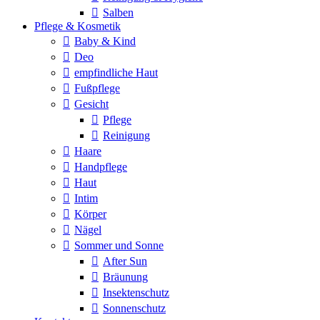
Salben
Pflege & Kosmetik
Baby & Kind
Deo
empfindliche Haut
Fußpflege
Gesicht
Pflege
Reinigung
Haare
Handpflege
Haut
Intim
Körper
Nägel
Sommer und Sonne
After Sun
Bräunung
Insektenschutz
Sonnenschutz