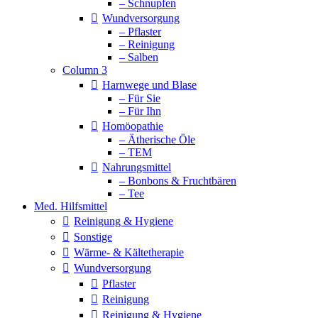
– Schnupfen
Wundversorgung
– Pflaster
– Reinigung
– Salben
Column 3
Harnwege und Blase
– Für Sie
– Für Ihn
Homöopathie
– Ätherische Öle
– TEM
Nahrungsmittel
– Bonbons & Fruchtbären
– Tee
Med. Hilfsmittel
Reinigung & Hygiene
Sonstige
Wärme- & Kältetherapie
Wundversorgung
Pflaster
Reinigung
Reinigung & Hygiene