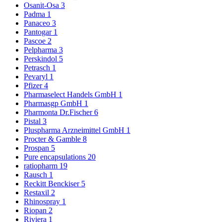
Osanit-Osa
3
Padma
1
Panaceo
3
Pantogar
1
Pascoe
2
Pelpharma
3
Perskindol
5
Petrasch
1
Pevaryl
1
Pfizer
4
Pharmaselect Handels GmbH
1
Pharmasgp GmbH
1
Pharmonta Dr.Fischer
6
Pistal
3
Pluspharma Arzneimittel GmbH
1
Procter & Gamble
8
Prospan
5
Pure encapsulations
20
ratiopharm
19
Rausch
1
Reckitt Benckiser
5
Restaxil
2
Rhinospray
1
Riopan
2
Riviera
1