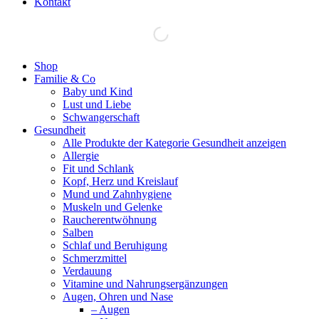
Kontakt
Facebook
Shop
page
Familie & Co
opens
Baby und Kind
in
Lust und Liebe
new
Schwangerschaft
window
Gesundheit
Alle Produkte der Kategorie Gesundheit anzeigen
Allergie
Fit und Schlank
Kopf, Herz und Kreislauf
Mund und Zahnhygiene
Muskeln und Gelenke
Raucherentwöhnung
Salben
Schlaf und Beruhigung
Schmerzmittel
Verdauung
Vitamine und Nahrungsergänzungen
Augen, Ohren und Nase
– Augen