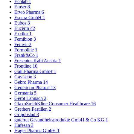
Ecolab
1
Emser
8
Erwo Pharma
6
Espara GmbH
1
Eubos
3
Eucerin
42
Excilor
1
Femibion
3
Fenivir
2
Formoline
1
Frank&Co
1
Fresenius Kabi Austria
1
Frontline
10
Gall-Pharma GmbH
1
Gaviscon
3
Gebro Pharma
14
Genericon Pharma
13
Germania
5
Gerot Lannach
2
GlaxoSmithKline Consumer Healthcare
16
Grethers Pastillen
2
Grippostad
3
guterrat Gesundheitsprodukte GmbH & Co KG
1
Hafesan
3
Hager Pharma GmbH
1