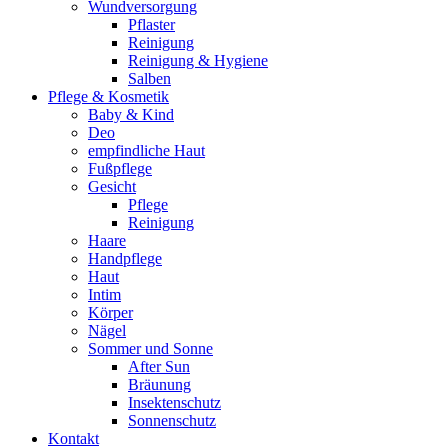
Wundversorgung
Pflaster
Reinigung
Reinigung & Hygiene
Salben
Pflege & Kosmetik
Baby & Kind
Deo
empfindliche Haut
Fußpflege
Gesicht
Pflege
Reinigung
Haare
Handpflege
Haut
Intim
Körper
Nägel
Sommer und Sonne
After Sun
Bräunung
Insektenschutz
Sonnenschutz
Kontakt