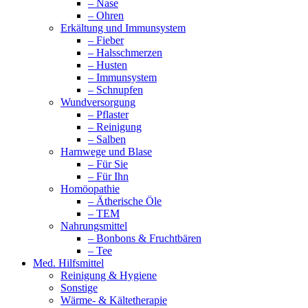
– Nase
– Ohren
Erkältung und Immunsystem
– Fieber
– Halsschmerzen
– Husten
– Immunsystem
– Schnupfen
Wundversorgung
– Pflaster
– Reinigung
– Salben
Harnwege und Blase
– Für Sie
– Für Ihn
Homöopathie
– Ätherische Öle
– TEM
Nahrungsmittel
– Bonbons & Fruchtbären
– Tee
Med. Hilfsmittel
Reinigung & Hygiene
Sonstige
Wärme- & Kältetherapie