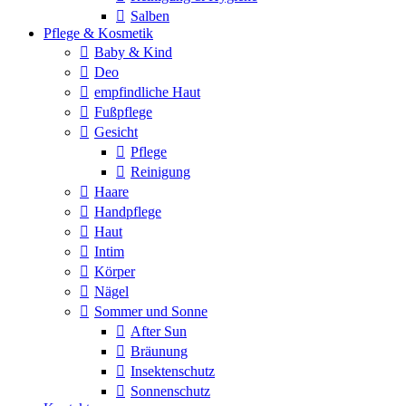
Salben
Pflege & Kosmetik
Baby & Kind
Deo
empfindliche Haut
Fußpflege
Gesicht
Pflege
Reinigung
Haare
Handpflege
Haut
Intim
Körper
Nägel
Sommer und Sonne
After Sun
Bräunung
Insektenschutz
Sonnenschutz