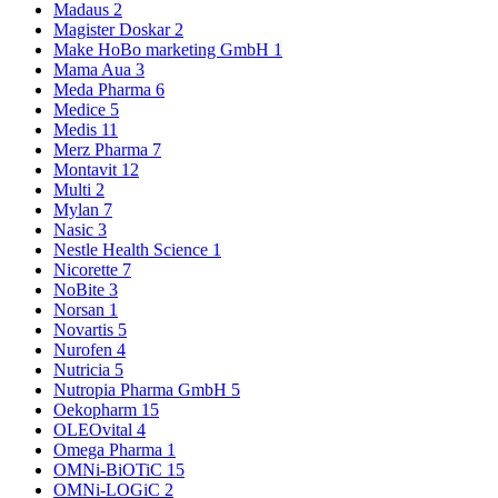
Madaus
2
Magister Doskar
2
Make HoBo marketing GmbH
1
Mama Aua
3
Meda Pharma
6
Medice
5
Medis
11
Merz Pharma
7
Montavit
12
Multi
2
Mylan
7
Nasic
3
Nestle Health Science
1
Nicorette
7
NoBite
3
Norsan
1
Novartis
5
Nurofen
4
Nutricia
5
Nutropia Pharma GmbH
5
Oekopharm
15
OLEOvital
4
Omega Pharma
1
OMNi-BiOTiC
15
OMNi-LOGiC
2