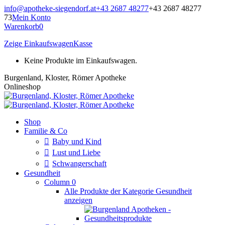
Zum
info@apotheke-siegendorf.at
+43 2687 48277
+43 2687 48277
Inhalt
73
Mein Konto
springen
Warenkorb
0
Zeige Einkaufswagen
Kasse
Keine Produkte im Einkaufswagen.
Burgenland, Kloster, Römer Apotheke
Onlineshop
Shop
Familie & Co
Baby und Kind
Lust und Liebe
Schwangerschaft
Gesundheit
Column 0
Alle Produkte der Kategorie Gesundheit
anzeigen