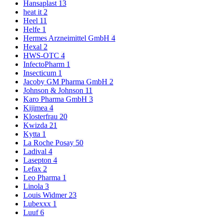
Hansaplast
13
heat it
2
Heel
11
Helfe
1
Hermes Arzneimittel GmbH
4
Hexal
2
HWS-OTC
4
InfectoPharm
1
Insecticum
1
Jacoby GM Pharma GmbH
2
Johnson & Johnson
11
Karo Pharma GmbH
3
Kijimea
4
Klosterfrau
20
Kwizda
21
Kytta
1
La Roche Posay
50
Ladival
4
Lasepton
4
Lefax
2
Leo Pharma
1
Linola
3
Louis Widmer
23
Lubexxx
1
Luuf
6