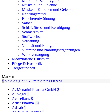
Mund und Zahnhygiene
Muskeln und Gelenke
Muskeln, Knochen und Gelenke
Nahrungsmittel
Raucherentwöhnung
Salben
Schlaf, Stress und Beruhigung
Schmerzmittel
Stoffwechsel
Verdauung
Vitalität und Energie
Vitamine und Nahrungsergänzungen
Wundversorgung
Medizinische Hilfsmittel
Pflege & Kosmetik
Tiergesundheit
Marken
a
b
c
d
e
f
g
h
i
j
k
l
m
n
o
p
r
s
t
u
v
w
A. Menarini Pharma GmbH
2
A. Vogel
1
Achselkuss
8
Adler Pharma
14
AdTab
1