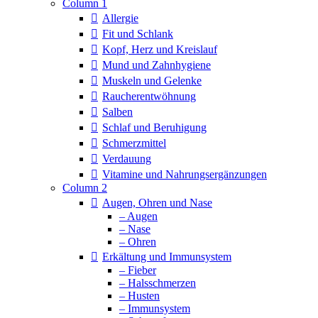
Column 1
Allergie
Fit und Schlank
Kopf, Herz und Kreislauf
Mund und Zahnhygiene
Muskeln und Gelenke
Raucherentwöhnung
Salben
Schlaf und Beruhigung
Schmerzmittel
Verdauung
Vitamine und Nahrungsergänzungen
Column 2
Augen, Ohren und Nase
– Augen
– Nase
– Ohren
Erkältung und Immunsystem
– Fieber
– Halsschmerzen
– Husten
– Immunsystem