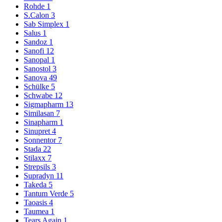
Rohde
1
S.Calon
3
Sab Simplex
1
Salus
1
Sandoz
1
Sanofi
12
Sanopal
1
Sanostol
3
Sanova
49
Schülke
5
Schwabe
12
Sigmapharm
13
Similasan
7
Sinapharm
1
Sinupret
4
Sonnentor
7
Stada
22
Stilaxx
7
Strepsils
3
Supradyn
11
Takeda
5
Tantum Verde
5
Taoasis
4
Taumea
1
Tears Again
1