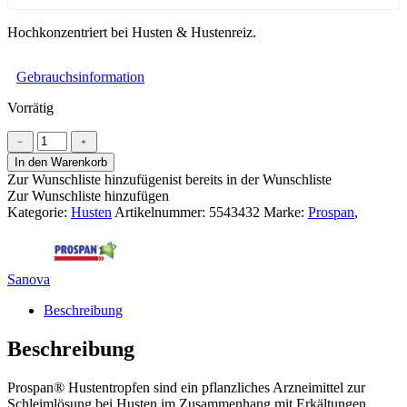
Hochkonzentriert bei Husten & Hustenreiz.
Gebrauchsinformation
Vorrätig
Prospan®
﹣
﹢
Hustentropfen
In den Warenkorb
Menge
Zur Wunschliste hinzufügen
ist bereits in der Wunschliste
Zur Wunschliste hinzufügen
Kategorie:
Husten
Artikelnummer:
5543432
Marke:
Prospan
,
Sanova
Beschreibung
Beschreibung
Prospan® Hustentropfen sind ein pflanzliches Arzneimittel zur
Schleimlösung bei Husten im Zusammenhang mit Erkältungen.