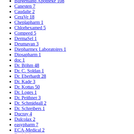
Burgenland Apotheke
108
Canesten
7
Caudalie
2
CeraVe
18
Cheplapharm
1
Chlorhexamed
5
Compeed
5
DermaSel
1
Deumavan
3
Diepharmex Laboratoires
1
Diosapharm
1
doc
1
Dr. Böhm
48
Dr. C. Soldan
1
Dr. Eberhardt
28
Dr. Kade
3
Dr. Kottas
50
Dr. Loges
1
Dr. Peithner
3
Dr. Schmidgall
2
Dr. Schreibers
1
Ducray
4
Dulcolax
2
easypharm
7
ECA-Medical
2