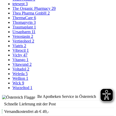
tetesept
3
The Organic Pharmacy
29
Thea Pharma GmbH
2
ThermaCare
6
Thomapyrin
3
Traumaplant
1
Ursapharm
11
Venostasin
2
Vertigoheel
2
Viatris
2
Vibrocil
1
Vichy
47
Vitango
1
Vitawund
2
Voltadol
2
Weleda
5
Wellion
1
Wick
9
Wurzeltod
1
Ihr Apotheken Service in Österreich
Schnelle Lieferung mit der Post
Versandkostenfrei ab € 49,-