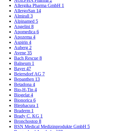
AGEPHA Pharma
2
Allergika Pharma GmbH
1
AllergoSan
14
Almirall
3
Alpinamed
5
Angelini
8
Apomedica
6
Apozema
4
Aspirin
4
Auberg
2
Avene
35
Bach Rescue
8
Balneum
1
Bayer
47
Beiersdorf AG
7
Bepanthen
13
Betadona
4
Bio-H-Tin
4
Biogelat
4
Bionorica
6
Blephacura
1
Braderm
1
Brady C. KG
1
Bronchostop
8
BSN Medical Medizinprodukte GmbH
5