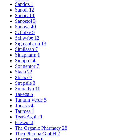
Sandoz
1
Sanofi
12
Sanopal
1
Sanostol
3
Sanova
49
Schülke
5
Schwabe
12
Sigmapharm
13
Similasan
7
Sinapharm
1
Sinupret
4
Sonnentor
7
Stada
22
Stilaxx
7
Strepsils
3
Supradyn
11
Takeda
5
Tantum Verde
5
Taoasis
4
Taumea
1
Tears Again
1
tetesept
3
The Organic Pharmacy
28
Thea Pharma GmbH
2
ThermaCare
6