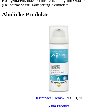
Kollagenfasern, indem er ihre Versteifung und Oxidation
(Hauptursache für Hautalterung) verhindert.
Ähnliche Produkte
Das Ergebnis ist ein tiefenwirksam straffender Lifting-Effekt
sowie eine antioxidative Wirkung. Für eine sichtbar straffere,
elastischere und glattere Haut und einen ebenmäßigen Teint.
Dank ihrer
reichhaltigen Textur
ist diese Creme ideal für normale
und trockene Haut.
Der
frische und blumige Duft
ist mit leichten orientalischen Noten
angereichert, um Haut und Sinne zu verwöhnen.
ANWENDUNG
Nach der Reinigung auf Gesicht und Hals auftragen.
Unser Tipp
Tragen Sie vor der Creme das Lifting-Serum auf, um maximale
Wirksamkeit zu erhalten. Ergänzen Sie die Anti-Aging Wirkung von
Klärendes Creme-Gel
€
19,70
innen mit Age Formula Skin Nutrition.
Zum Produkt