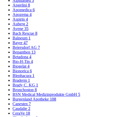
Alpinamed
5
Angelini
8
Apomedica
6
Apozema
4
Aspirin
4
Auberg
2
Avene
35
Bach Rescue
8
Balneum
1
Bayer
47
Beiersdorf AG
7
Bepanthen
13
Betadona
4
Bio-H-Tin
4
Biogelat
4
Bionorica
6
Blephacura
1
Braderm
1
Brady C. KG
1
Bronchostop
8
BSN Medical Medizinprodukte GmbH
5
Burgenland Apotheke
108
Canesten
7
Caudalie
2
CeraVe
18