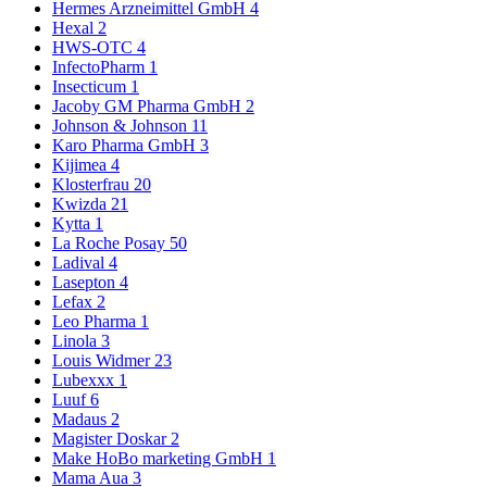
Hermes Arzneimittel GmbH
4
Hexal
2
HWS-OTC
4
InfectoPharm
1
Insecticum
1
Jacoby GM Pharma GmbH
2
Johnson & Johnson
11
Karo Pharma GmbH
3
Kijimea
4
Klosterfrau
20
Kwizda
21
Kytta
1
La Roche Posay
50
Ladival
4
Lasepton
4
Lefax
2
Leo Pharma
1
Linola
3
Louis Widmer
23
Lubexxx
1
Luuf
6
Madaus
2
Magister Doskar
2
Make HoBo marketing GmbH
1
Mama Aua
3