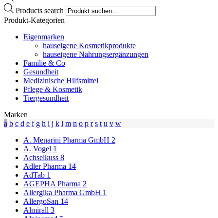
Products search
Produkt-Kategorien
Eigenmarken
hauseigene Kosmetikprodukte
hauseigene Nahrungsergänzungen
Familie & Co
Gesundheit
Medizinische Hilfsmittel
Pflege & Kosmetik
Tiergesundheit
Marken
a
b
c
d
e
f
g
h
i
j
k
l
m
n
o
p
r
s
t
u
v
w
A. Menarini Pharma GmbH
2
A. Vogel
1
Achselkuss
8
Adler Pharma
14
AdTab
1
AGEPHA Pharma
2
Allergika Pharma GmbH
1
AllergoSan
14
Almirall
3