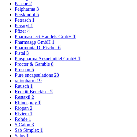
Pascoe
2
Pelpharma
3
Perskindol
5
Petrasch
1
Pevaryl
1
Pfizer
4
Pharmaselect Handels GmbH
1
Pharmasgp GmbH
1
Pharmonta Dr.Fischer
6
Pistal
3
Pluspharma Arzneimittel GmbH
1
Procter & Gamble
8
Prospan
5
Pure encapsulations
20
ratiopharm
19
Rausch
1
Reckitt Benckiser
5
Restaxil
2
Rhinospray
1
Riopan
2
Riviera
1
Rohde
1
S.Calon
3
Sab Simplex
1
Salus
1