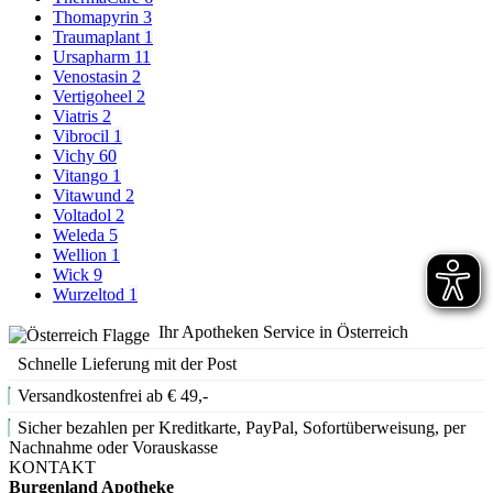
Thomapyrin
3
Traumaplant
1
Ursapharm
11
Venostasin
2
Vertigoheel
2
Viatris
2
Vibrocil
1
Vichy
60
Vitango
1
Vitawund
2
Voltadol
2
Weleda
5
Wellion
1
Wick
9
Wurzeltod
1
Ihr Apotheken Service in Österreich
Schnelle Lieferung mit der Post
Versandkostenfrei ab € 49,-
Sicher bezahlen per Kreditkarte, PayPal, Sofortüberweisung, per
Nachnahme oder Vorauskasse
KONTAKT
Burgenland Apotheke