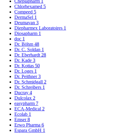
Cheplapharm
1
Chlorhexamed
5
Compeed
5
DermaSel
1
Deumavan
3
Diepharmex Laboratoires
1
Diosapharm
1
doc
1
Dr. Böhm
48
Dr. C. Soldan
1
Dr. Eberhardt
28
Dr. Kade
3
Dr. Kottas
50
Dr. Loges
1
Dr. Peithner
3
Dr. Schmidgall
2
Dr. Schreibers
1
Ducray
4
Dulcolax
2
easypharm
7
ECA-Medical
2
Ecolab
1
Emser
8
Erwo Pharma
6
Espara GmbH
1