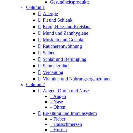
Column 1
Allergie
Fit und Schlank
Kopf, Herz und Kreislauf
Mund und Zahnhygiene
Muskeln und Gelenke
Raucherentwöhnung
Salben
Schlaf und Beruhigung
Schmerzmittel
Verdauung
Vitamine und Nahrungsergänzungen
Column 2
Augen, Ohren und Nase
– Augen
– Nase
– Ohren
Erkältung und Immunsystem
– Fieber
– Halsschmerzen
– Husten