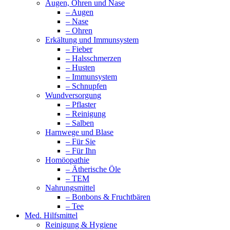
Augen, Ohren und Nase
– Augen
– Nase
– Ohren
Erkältung und Immunsystem
– Fieber
– Halsschmerzen
– Husten
– Immunsystem
– Schnupfen
Wundversorgung
– Pflaster
– Reinigung
– Salben
Harnwege und Blase
– Für Sie
– Für Ihn
Homöopathie
– Ätherische Öle
– TEM
Nahrungsmittel
– Bonbons & Fruchtbären
– Tee
Med. Hilfsmittel
Reinigung & Hygiene