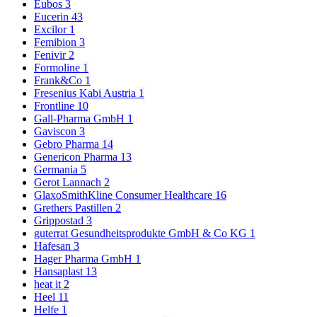
Eubos
3
Eucerin
43
Excilor
1
Femibion
3
Fenivir
2
Formoline
1
Frank&Co
1
Fresenius Kabi Austria
1
Frontline
10
Gall-Pharma GmbH
1
Gaviscon
3
Gebro Pharma
14
Genericon Pharma
13
Germania
5
Gerot Lannach
2
GlaxoSmithKline Consumer Healthcare
16
Grethers Pastillen
2
Grippostad
3
guterrat Gesundheitsprodukte GmbH & Co KG
1
Hafesan
3
Hager Pharma GmbH
1
Hansaplast
13
heat it
2
Heel
11
Helfe
1