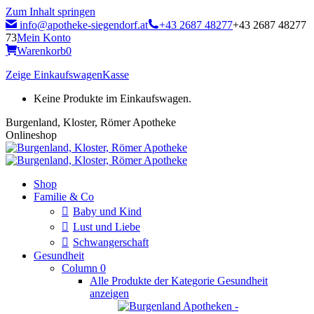
Zum Inhalt springen
info@apotheke-siegendorf.at
+43 2687 48277
+43 2687 48277
73
Mein Konto
Warenkorb
0
Zeige Einkaufswagen
Kasse
Keine Produkte im Einkaufswagen.
Burgenland, Kloster, Römer Apotheke
Onlineshop
Shop
Familie & Co
Baby und Kind
Lust und Liebe
Schwangerschaft
Gesundheit
Column 0
Alle Produkte der Kategorie Gesundheit
anzeigen