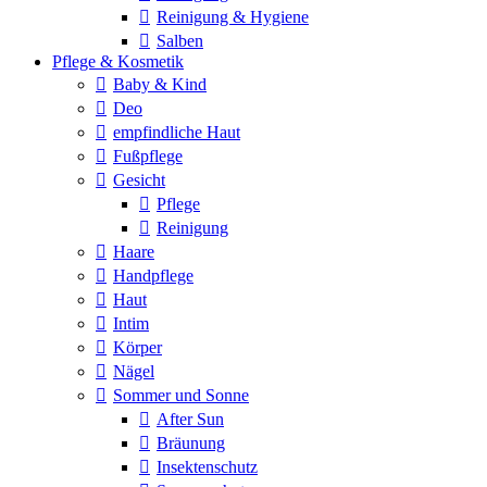
Reinigung & Hygiene
Salben
Pflege & Kosmetik
Baby & Kind
Deo
empfindliche Haut
Fußpflege
Gesicht
Pflege
Reinigung
Haare
Handpflege
Haut
Intim
Körper
Nägel
Sommer und Sonne
After Sun
Bräunung
Insektenschutz