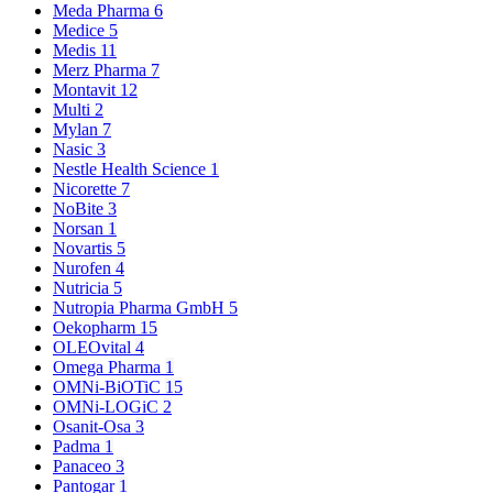
Meda Pharma
6
Medice
5
Medis
11
Merz Pharma
7
Montavit
12
Multi
2
Mylan
7
Nasic
3
Nestle Health Science
1
Nicorette
7
NoBite
3
Norsan
1
Novartis
5
Nurofen
4
Nutricia
5
Nutropia Pharma GmbH
5
Oekopharm
15
OLEOvital
4
Omega Pharma
1
OMNi-BiOTiC
15
OMNi-LOGiC
2
Osanit-Osa
3
Padma
1
Panaceo
3
Pantogar
1