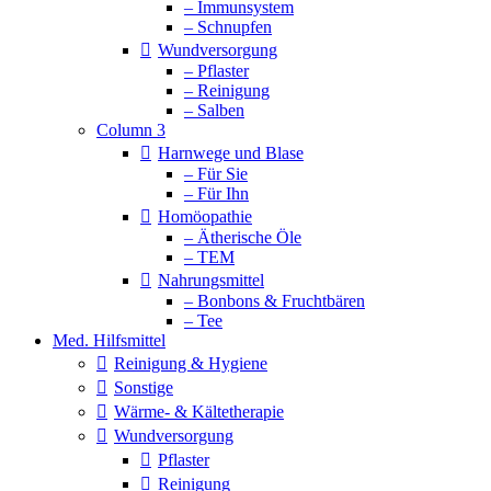
– Immunsystem
– Schnupfen
Wundversorgung
– Pflaster
– Reinigung
– Salben
Column 3
Harnwege und Blase
– Für Sie
– Für Ihn
Homöopathie
– Ätherische Öle
– TEM
Nahrungsmittel
– Bonbons & Fruchtbären
– Tee
Med. Hilfsmittel
Reinigung & Hygiene
Sonstige
Wärme- & Kältetherapie
Wundversorgung
Pflaster
Reinigung