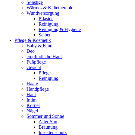
Sonstige
Wärme- & Kältetherapie
Wundversorgung
Pflaster
Reinigung
Reinigung & Hygiene
Salben
Pflege & Kosmetik
Baby & Kind
Deo
empfindliche Haut
Fußpflege
Gesicht
Pflege
Reinigung
Haare
Handpflege
Haut
Intim
Körper
Nägel
Sommer und Sonne
After Sun
Bräunung
Insektenschutz