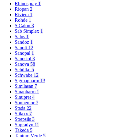
Rhinospray
1
Riopan
2
Riviera
1
Rohde
1
S.Calon
3
Sab Simplex
1
Salus
1
Sandoz
1
Sanofi
12
Sanopal
1
Sanostol
3
Sanova
58
Schülke
5
Schwabe
12
Sigmapharm
13
Similasan
7
Sinapharm
1
Sinupret
4
Sonnentor
7
Stada
22
Stilaxx
7
Strepsils
3
Supradyn
11
Takeda
5
Tantum Verde
5