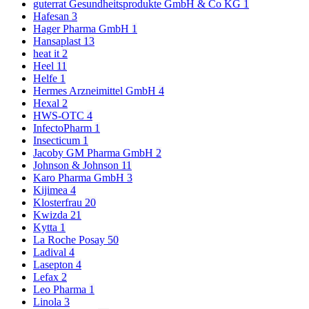
guterrat Gesundheitsprodukte GmbH & Co KG
1
Hafesan
3
Hager Pharma GmbH
1
Hansaplast
13
heat it
2
Heel
11
Helfe
1
Hermes Arzneimittel GmbH
4
Hexal
2
HWS-OTC
4
InfectoPharm
1
Insecticum
1
Jacoby GM Pharma GmbH
2
Johnson & Johnson
11
Karo Pharma GmbH
3
Kijimea
4
Klosterfrau
20
Kwizda
21
Kytta
1
La Roche Posay
50
Ladival
4
Lasepton
4
Lefax
2
Leo Pharma
1
Linola
3