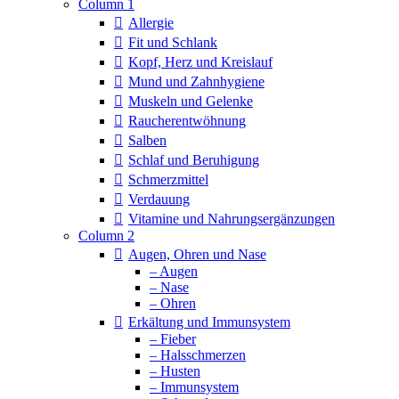
Column 1
Allergie
Fit und Schlank
Kopf, Herz und Kreislauf
Mund und Zahnhygiene
Muskeln und Gelenke
Raucherentwöhnung
Salben
Schlaf und Beruhigung
Schmerzmittel
Verdauung
Vitamine und Nahrungsergänzungen
Column 2
Augen, Ohren und Nase
– Augen
– Nase
– Ohren
Erkältung und Immunsystem
– Fieber
– Halsschmerzen
– Husten
– Immunsystem