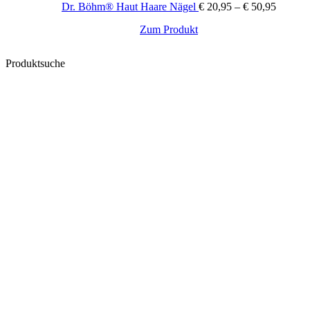
Dr. Böhm® Haut Haare Nägel
€
20,95
–
€
50,95
Dieses
Zum Produkt
Produkt
weist
Produktsuche
mehrere
Varianten
auf.
Die
Optionen
können
auf
der
Produktseite
gewählt
werden