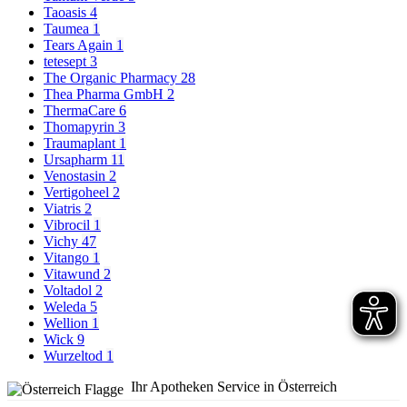
Taoasis
4
Taumea
1
Tears Again
1
tetesept
3
The Organic Pharmacy
28
Thea Pharma GmbH
2
ThermaCare
6
Thomapyrin
3
Traumaplant
1
Ursapharm
11
Venostasin
2
Vertigoheel
2
Viatris
2
Vibrocil
1
Vichy
47
Vitango
1
Vitawund
2
Voltadol
2
Weleda
5
Wellion
1
Wick
9
Wurzeltod
1
Ihr Apotheken Service in Österreich