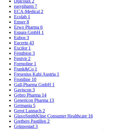
Dulcolax
2
easypharm
7
ECA-Medical
2
Ecolab
1
Emser
8
Erwo Pharma
6
Espara GmbH
1
Eubos
3
Eucerin
43
Excilor
1
Femibion
3
Fenivir
2
Formoline
1
Frank&Co
1
Fresenius Kabi Austria
1
Frontline
10
Gall-Pharma GmbH
1
Gaviscon
3
Gebro Pharma
14
Genericon Pharma
13
Germania
5
Gerot Lannach
2
GlaxoSmithKline Consumer Healthcare
16
Grethers Pastillen
2
Grippostad
3