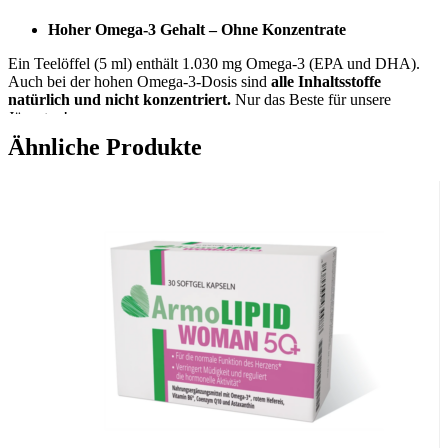
Hoher Omega-3 Gehalt – Ohne Konzentrate
Ein Teelöffel (5 ml) enthält 1.030 mg Omega-3 (EPA und DHA).
Auch bei der hohen Omega-3-Dosis sind
alle Inhaltsstoffe
natürlich und nicht konzentriert.
Nur das Beste für unsere
Jüngsten!
Ähnliche Produkte
Inhaltsstoffe
Natürliches Fischöl (40 %), natürliches Dorschöl (40 %), Olivenöl
(19,9 %), Orangenöl, gemischte und d-α-Tocopherole.
Einnahme
Die Tagesdosierung variiert je nach Körpergewicht des Kindes.
bis 9 kg:
Alle 2 Tage 2,5 ml (1/2 Teelöffel); enthält 257 mg Omega-
3-Fettsäuren pro Tag