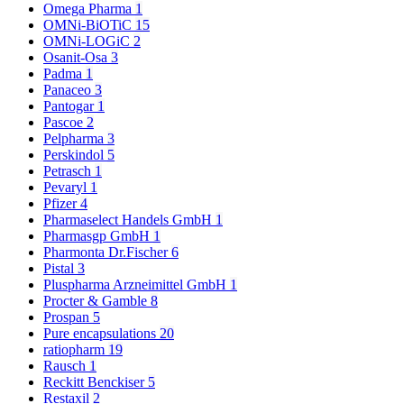
Omega Pharma
1
OMNi-BiOTiC
15
OMNi-LOGiC
2
Osanit-Osa
3
Padma
1
Panaceo
3
Pantogar
1
Pascoe
2
Pelpharma
3
Perskindol
5
Petrasch
1
Pevaryl
1
Pfizer
4
Pharmaselect Handels GmbH
1
Pharmasgp GmbH
1
Pharmonta Dr.Fischer
6
Pistal
3
Pluspharma Arzneimittel GmbH
1
Procter & Gamble
8
Prospan
5
Pure encapsulations
20
ratiopharm
19
Rausch
1
Reckitt Benckiser
5
Restaxil
2