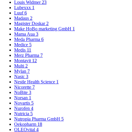
Louis Widmer
23
Lubexxx
1
Luuf
6
Madaus
2
Magister Doskar
2
Make HoBo marketing GmbH
1
Mama Aua
3
Meda Pharma
6
Medice
5
Medis
11
Merz Pharma
7
Montavit
12
Multi
2
Mylan
7
Nasic
3
Nestle Health Science
1
Nicorette
7
NoBite
3
Norsan
1
Novartis
5
Nurofen
4
Nutricia
5
Nutropia Pharma GmbH
5
Oekopharm
18
OLEOvital
4