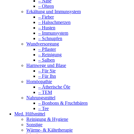
– Nase
– Ohren
Erkältung und Immunsystem
– Fieber
– Halsschmerzen
– Husten
– Immunsystem
– Schnupfen
Wundversorgung
– Pflaster
– Reinigung
– Salben
Harnwege und Blase
– Für Sie
– Für Ihn
Homöopathie
– Ätherische Öle
– TEM
Nahrungsmittel
– Bonbons & Fruchtbären
– Tee
Med. Hilfsmittel
Reinigung & Hygiene
Sonstige
Wärme- & Kältetherapie