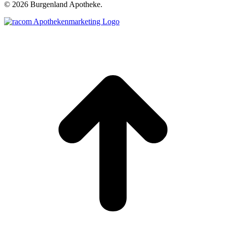
©
2026 Burgenland Apotheke.
t
T