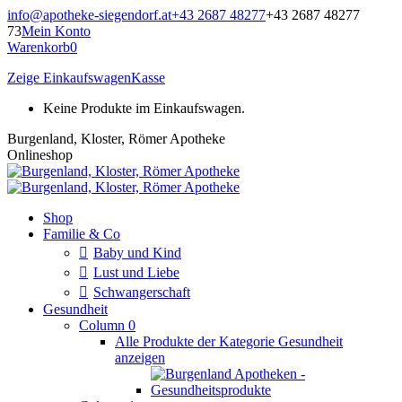
Zum
info@apotheke-siegendorf.at
+43 2687 48277
+43 2687 48277
Inhalt
73
Mein Konto
springen
Warenkorb
0
Zeige Einkaufswagen
Kasse
Keine Produkte im Einkaufswagen.
Burgenland, Kloster, Römer Apotheke
Onlineshop
Shop
Familie & Co
Baby und Kind
Lust und Liebe
Schwangerschaft
Gesundheit
Column 0
Alle Produkte der Kategorie Gesundheit
anzeigen