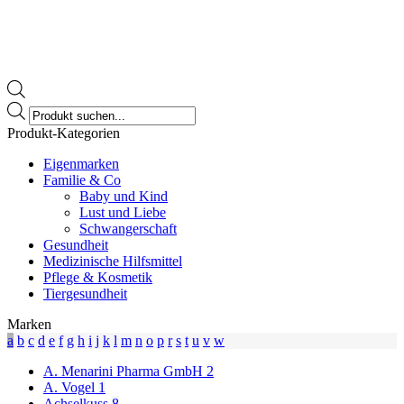
Products
search
Produkt-Kategorien
Eigenmarken
Familie & Co
Baby und Kind
Lust und Liebe
Schwangerschaft
Gesundheit
Medizinische Hilfsmittel
Pflege & Kosmetik
Tiergesundheit
Marken
a
b
c
d
e
f
g
h
i
j
k
l
m
n
o
p
r
s
t
u
v
w
A. Menarini Pharma GmbH
2
A. Vogel
1
Achselkuss
8