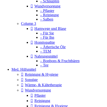
– Schnupfen
Wundversorgung
– Pflaster
– Reinigung
– Salben
Column 3
Harnwege und Blase
– Für Sie
– Für Ihn
Homöopathie
– Ätherische Öle
– TEM
Nahrungsmittel
– Bonbons & Fruchtbären
– Tee
Med. Hilfsmittel
Reinigung & Hygiene
Sonstige
Wärme- & Kältetherapie
Wundversorgung
Pflaster
Reinigung
Reinigung & Hygiene