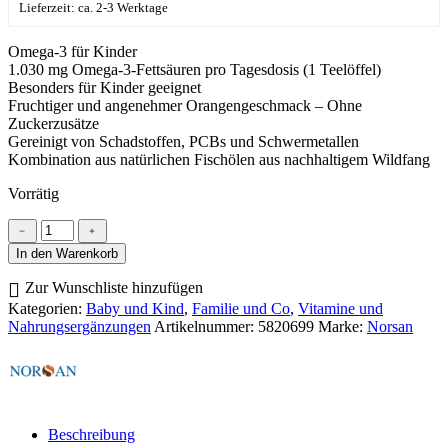
Lieferzeit: ca. 2-3 Werktage
Omega-3 für Kinder
1.030 mg Omega-3-Fettsäuren pro Tagesdosis (1 Teelöffel)
Besonders für Kinder geeignet
Fruchtiger und angenehmer Orangengeschmack – Ohne
Zuckerzusätze
Gereinigt von Schadstoffen, PCBs und Schwermetallen
Kombination aus natürlichen Fischölen aus nachhaltigem Wildfang
Vorrätig
Norsan
﹣
﹢
Omega-
In den Warenkorb
3
FISK
Zur Wunschliste hinzufügen
Öl
Kategorien:
Baby und Kind
,
Familie und Co
,
Vitamine und
Kids
Nahrungsergänzungen
Artikelnummer:
5820699
Marke:
Norsan
Menge
Beschreibung