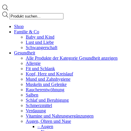
Products
search
Facebook
Shop
page
Familie & Co
opens
Baby und Kind
in
Lust und Liebe
new
Schwangerschaft
window
Gesundheit
Alle Produkte der Kategorie Gesundheit anzeigen
Allergie
Fit und Schlank
Kopf, Herz und Kreislauf
Mund und Zahnhygiene
Muskeln und Gelenke
Raucherentwöhnung
Salben
Schlaf und Beruhigung
Schmerzmittel
Verdauung
Vitamine und Nahrungsergänzungen
Augen, Ohren und Nase
– Augen