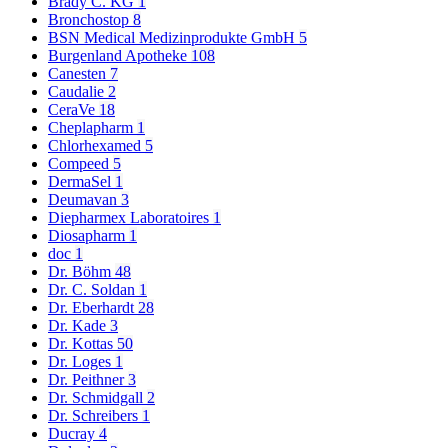
Brady C. KG
1
Bronchostop
8
BSN Medical Medizinprodukte GmbH
5
Burgenland Apotheke
108
Canesten
7
Caudalie
2
CeraVe
18
Cheplapharm
1
Chlorhexamed
5
Compeed
5
DermaSel
1
Deumavan
3
Diepharmex Laboratoires
1
Diosapharm
1
doc
1
Dr. Böhm
48
Dr. C. Soldan
1
Dr. Eberhardt
28
Dr. Kade
3
Dr. Kottas
50
Dr. Loges
1
Dr. Peithner
3
Dr. Schmidgall
2
Dr. Schreibers
1
Ducray
4