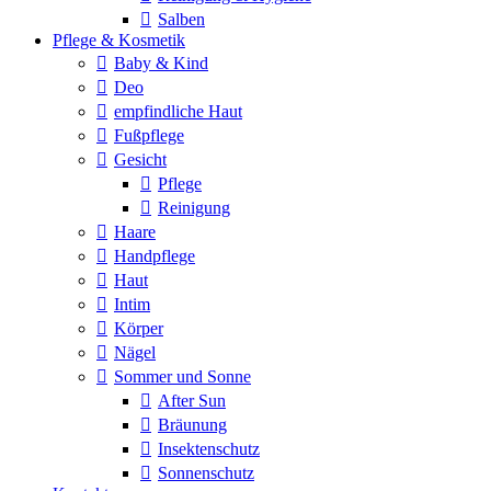
Salben
Pflege & Kosmetik
Baby & Kind
Deo
empfindliche Haut
Fußpflege
Gesicht
Pflege
Reinigung
Haare
Handpflege
Haut
Intim
Körper
Nägel
Sommer und Sonne
After Sun
Bräunung
Insektenschutz
Sonnenschutz