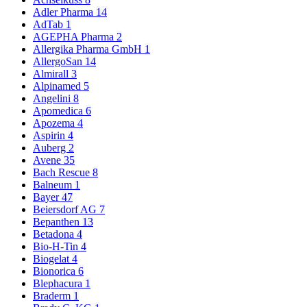
Adler Pharma
14
AdTab
1
AGEPHA Pharma
2
Allergika Pharma GmbH
1
AllergoSan
14
Almirall
3
Alpinamed
5
Angelini
8
Apomedica
6
Apozema
4
Aspirin
4
Auberg
2
Avene
35
Bach Rescue
8
Balneum
1
Bayer
47
Beiersdorf AG
7
Bepanthen
13
Betadona
4
Bio-H-Tin
4
Biogelat
4
Bionorica
6
Blephacura
1
Braderm
1