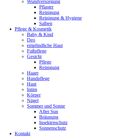
Wundversorgung
Pflaster
Reinigung
Reinigung & Hygiene
Salben
Pflege & Kosmetik
Baby & Kind
Deo
empfindliche Haut
Fußpflege
Gesicht
Pflege
Reinigung
Haare
Handpflege
Haut
Intim
Körper
Nägel
Sommer und Sonne
After Sun
Bräunung
Insektenschutz
Sonnenschutz
Kontakt