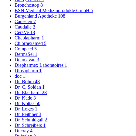
Bronchostop
8
BSN Medical Medizinprodukte GmbH
5
Burgenland Apotheke
108
Canesten
7
Caudalie
2
CeraVe
18
Cheplapharm
1
Chlorhexamed
5
Compeed
5
DermaSel
1
Deumavan
3
Diepharmex Laboratoires
1
Diosapharm
1
doc
1
Dr. Böhm
48
Dr. C. Soldan
1
Dr. Eberhardt
28
Dr. Kade
3
Dr. Kottas
50
Dr. Loges
1
Dr. Peithner
3
Dr. Schmidgall
2
Dr. Schreibers
1
Ducray
4