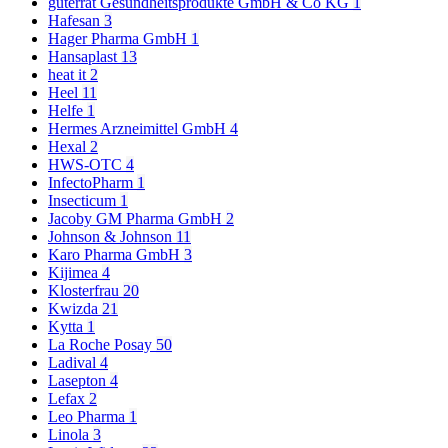
guterrat Gesundheitsprodukte GmbH & Co KG
1
Hafesan
3
Hager Pharma GmbH
1
Hansaplast
13
heat it
2
Heel
11
Helfe
1
Hermes Arzneimittel GmbH
4
Hexal
2
HWS-OTC
4
InfectoPharm
1
Insecticum
1
Jacoby GM Pharma GmbH
2
Johnson & Johnson
11
Karo Pharma GmbH
3
Kijimea
4
Klosterfrau
20
Kwizda
21
Kytta
1
La Roche Posay
50
Ladival
4
Lasepton
4
Lefax
2
Leo Pharma
1
Linola
3