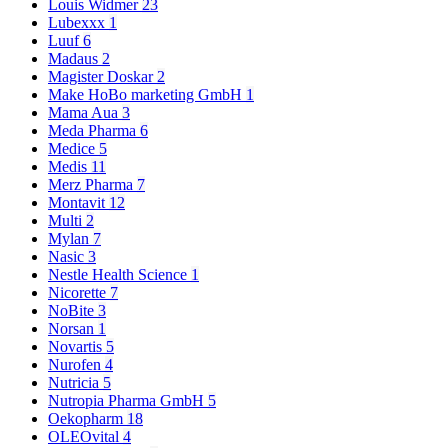
Louis Widmer
23
Lubexxx
1
Luuf
6
Madaus
2
Magister Doskar
2
Make HoBo marketing GmbH
1
Mama Aua
3
Meda Pharma
6
Medice
5
Medis
11
Merz Pharma
7
Montavit
12
Multi
2
Mylan
7
Nasic
3
Nestle Health Science
1
Nicorette
7
NoBite
3
Norsan
1
Novartis
5
Nurofen
4
Nutricia
5
Nutropia Pharma GmbH
5
Oekopharm
18
OLEOvital
4