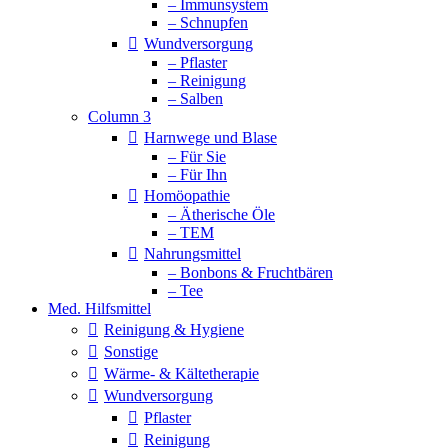
– Immunsystem
– Schnupfen
Wundversorgung
– Pflaster
– Reinigung
– Salben
Column 3
Harnwege und Blase
– Für Sie
– Für Ihn
Homöopathie
– Ätherische Öle
– TEM
Nahrungsmittel
– Bonbons & Fruchtbären
– Tee
Med. Hilfsmittel
Reinigung & Hygiene
Sonstige
Wärme- & Kältetherapie
Wundversorgung
Pflaster
Reinigung