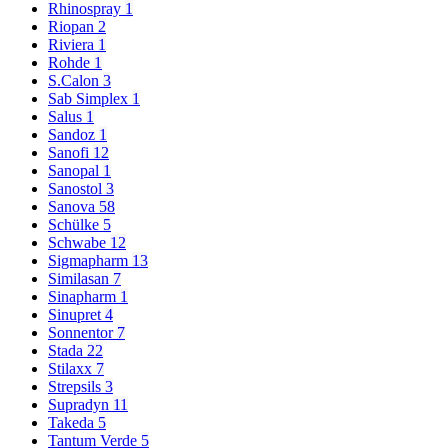
Rhinospray
1
Riopan
2
Riviera
1
Rohde
1
S.Calon
3
Sab Simplex
1
Salus
1
Sandoz
1
Sanofi
12
Sanopal
1
Sanostol
3
Sanova
58
Schülke
5
Schwabe
12
Sigmapharm
13
Similasan
7
Sinapharm
1
Sinupret
4
Sonnentor
7
Stada
22
Stilaxx
7
Strepsils
3
Supradyn
11
Takeda
5
Tantum Verde
5