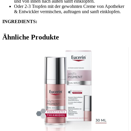
und von innen nach außen sanft einklopfen.
Oder 2-3 Tropfen mit der gewohnten Creme von Apotheker
& Entwickler vermischen, auftragen und sanft einklopfen.
​INGREDIENTS:
AQUA, PROPANEDIOL,
NIACINAMID
, PENTYLENE
Ähnliche Produkte
GLYCOL, GLYCERIN,
SODIUM HYALURONATE
, CITRIC
ACID, DISODIUM EDTA, SODIUM ANISATE, SODIUM
LEVULINATE.
* Die Aktivstoffe sind in Fettschrift hervorgehoben.
Ohne Duftstoffe
Paraben tested***
Entwickelt, um Allergienzu vermeiden
In Zusammenarbeit mitUniversitätsinstituten entwickelt
Auf der empfindlichen Haut dermatologisch getestet
Nickel < 0,0001% (1ppm)
***Parabene < 0,0001% (1ppm)
PAO: 12M