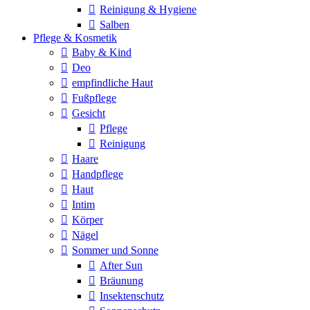
Reinigung & Hygiene
Salben
Pflege & Kosmetik
Baby & Kind
Deo
empfindliche Haut
Fußpflege
Gesicht
Pflege
Reinigung
Haare
Handpflege
Haut
Intim
Körper
Nägel
Sommer und Sonne
After Sun
Bräunung
Insektenschutz