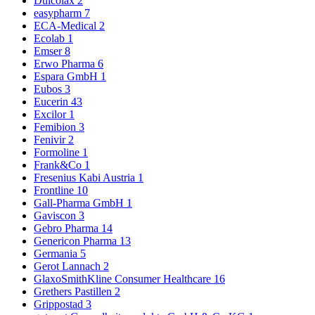
Dulcolax
2
easypharm
7
ECA-Medical
2
Ecolab
1
Emser
8
Erwo Pharma
6
Espara GmbH
1
Eubos
3
Eucerin
43
Excilor
1
Femibion
3
Fenivir
2
Formoline
1
Frank&Co
1
Fresenius Kabi Austria
1
Frontline
10
Gall-Pharma GmbH
1
Gaviscon
3
Gebro Pharma
14
Genericon Pharma
13
Germania
5
Gerot Lannach
2
GlaxoSmithKline Consumer Healthcare
16
Grethers Pastillen
2
Grippostad
3