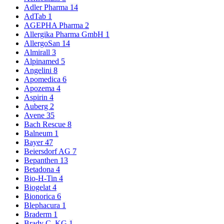
Adler Pharma
14
AdTab
1
AGEPHA Pharma
2
Allergika Pharma GmbH
1
AllergoSan
14
Almirall
3
Alpinamed
5
Angelini
8
Apomedica
6
Apozema
4
Aspirin
4
Auberg
2
Avene
35
Bach Rescue
8
Balneum
1
Bayer
47
Beiersdorf AG
7
Bepanthen
13
Betadona
4
Bio-H-Tin
4
Biogelat
4
Bionorica
6
Blephacura
1
Braderm
1
Brady C. KG
1