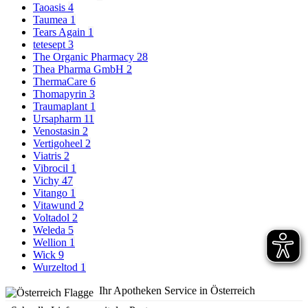
Taoasis
4
Taumea
1
Tears Again
1
tetesept
3
The Organic Pharmacy
28
Thea Pharma GmbH
2
ThermaCare
6
Thomapyrin
3
Traumaplant
1
Ursapharm
11
Venostasin
2
Vertigoheel
2
Viatris
2
Vibrocil
1
Vichy
47
Vitango
1
Vitawund
2
Voltadol
2
Weleda
5
Wellion
1
Wick
9
Wurzeltod
1
Ihr Apotheken Service in Österreich