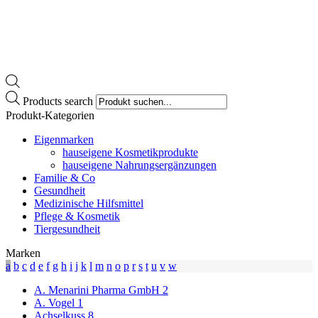
Products search
Produkt-Kategorien
Eigenmarken
hauseigene Kosmetikprodukte
hauseigene Nahrungsergänzungen
Familie & Co
Gesundheit
Medizinische Hilfsmittel
Pflege & Kosmetik
Tiergesundheit
Marken
a
b
c
d
e
f
g
h
i
j
k
l
m
n
o
p
r
s
t
u
v
w
A. Menarini Pharma GmbH
2
A. Vogel
1
Achselkuss
8