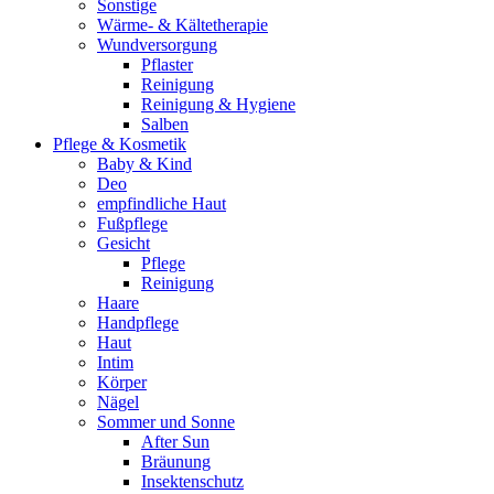
Sonstige
Wärme- & Kältetherapie
Wundversorgung
Pflaster
Reinigung
Reinigung & Hygiene
Salben
Pflege & Kosmetik
Baby & Kind
Deo
empfindliche Haut
Fußpflege
Gesicht
Pflege
Reinigung
Haare
Handpflege
Haut
Intim
Körper
Nägel
Sommer und Sonne
After Sun
Bräunung
Insektenschutz