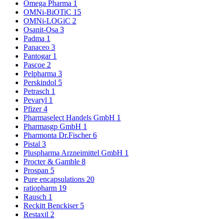
Omega Pharma
1
OMNi-BiOTiC
15
OMNi-LOGiC
2
Osanit-Osa
3
Padma
1
Panaceo
3
Pantogar
1
Pascoe
2
Pelpharma
3
Perskindol
5
Petrasch
1
Pevaryl
1
Pfizer
4
Pharmaselect Handels GmbH
1
Pharmasgp GmbH
1
Pharmonta Dr.Fischer
6
Pistal
3
Pluspharma Arzneimittel GmbH
1
Procter & Gamble
8
Prospan
5
Pure encapsulations
20
ratiopharm
19
Rausch
1
Reckitt Benckiser
5
Restaxil
2