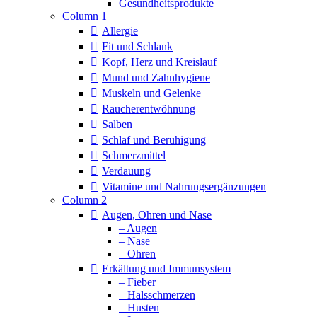
Column 1
Allergie
Fit und Schlank
Kopf, Herz und Kreislauf
Mund und Zahnhygiene
Muskeln und Gelenke
Raucherentwöhnung
Salben
Schlaf und Beruhigung
Schmerzmittel
Verdauung
Vitamine und Nahrungsergänzungen
Column 2
Augen, Ohren und Nase
– Augen
– Nase
– Ohren
Erkältung und Immunsystem
– Fieber
– Halsschmerzen
– Husten