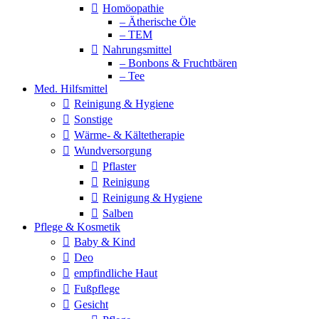
Homöopathie
– Ätherische Öle
– TEM
Nahrungsmittel
– Bonbons & Fruchtbären
– Tee
Med. Hilfsmittel
Reinigung & Hygiene
Sonstige
Wärme- & Kältetherapie
Wundversorgung
Pflaster
Reinigung
Reinigung & Hygiene
Salben
Pflege & Kosmetik
Baby & Kind
Deo
empfindliche Haut
Fußpflege
Gesicht