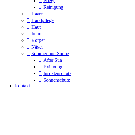
Pflege
Reinigung
Haare
Handpflege
Haut
Intim
Körper
Nägel
Sommer und Sonne
After Sun
Bräunung
Insektenschutz
Sonnenschutz
Kontakt