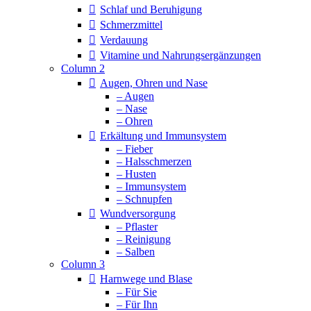
Schlaf und Beruhigung
Schmerzmittel
Verdauung
Vitamine und Nahrungsergänzungen
Column 2
Augen, Ohren und Nase
– Augen
– Nase
– Ohren
Erkältung und Immunsystem
– Fieber
– Halsschmerzen
– Husten
– Immunsystem
– Schnupfen
Wundversorgung
– Pflaster
– Reinigung
– Salben
Column 3
Harnwege und Blase
– Für Sie
– Für Ihn