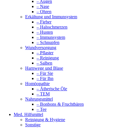
– Augen
– Nase
– Ohren
Erkältung und Immunsystem
– Fieber
– Halsschmerzen
– Husten
– Immunsystem
– Schnupfen
Wundversorgung
– Pflaster
– Reinigung
– Salben
Harnwege und Blase
– Für Sie
– Für Ihn
Homöopathie
– Ätherische Öle
– TEM
Nahrungsmittel
– Bonbons & Fruchtbären
– Tee
Med. Hilfsmittel
Reinigung & Hygiene
Sonstige