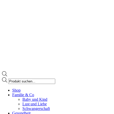
Products
search
Facebook
Shop
page
Familie & Co
opens
Baby und Kind
in
Lust und Liebe
new
Schwangerschaft
window
Gesundheit