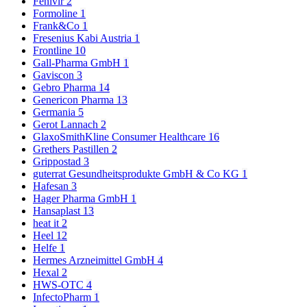
Fenivir
2
Formoline
1
Frank&Co
1
Fresenius Kabi Austria
1
Frontline
10
Gall-Pharma GmbH
1
Gaviscon
3
Gebro Pharma
14
Genericon Pharma
13
Germania
5
Gerot Lannach
2
GlaxoSmithKline Consumer Healthcare
16
Grethers Pastillen
2
Grippostad
3
guterrat Gesundheitsprodukte GmbH & Co KG
1
Hafesan
3
Hager Pharma GmbH
1
Hansaplast
13
heat it
2
Heel
12
Helfe
1
Hermes Arzneimittel GmbH
4
Hexal
2
HWS-OTC
4
InfectoPharm
1