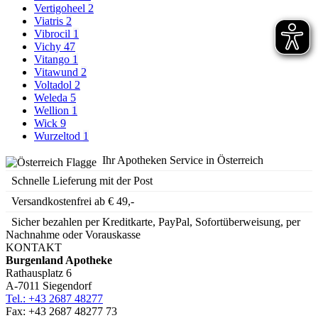
Vertigoheel
2
Viatris
2
Vibrocil
1
Vichy
47
Vitango
1
Vitawund
2
Voltadol
2
Weleda
5
Wellion
1
Wick
9
Wurzeltod
1
Ihr Apotheken Service in Österreich
Schnelle Lieferung mit der Post
Versandkostenfrei ab € 49,-
Sicher bezahlen per Kreditkarte, PayPal, Sofortüberweisung, per
Nachnahme oder Vorauskasse
KONTAKT
Burgenland Apotheke
Rathausplatz 6
A-7011 Siegendorf
Tel.: +43 2687 48277
Fax: +43 2687 48277 73