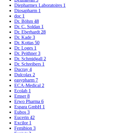
Diepharmex Laboratoires
1
Diosapharm
1
doc
1
Dr. Böhm
48
Dr. C. Soldan
1
Dr. Eberhardt
28
Dr. Kade
3
Dr. Kottas
50
Dr. Loges
1
Dr. Peithner
3
Dr. Schmidgall
2
Dr. Schreibers
1
Ducray
4
Dulcolax
2
easypharm
7
ECA-Medical
2
Ecolab
1
Emser
8
Erwo Pharma
6
Espara GmbH
1
Eubos
3
Eucerin
42
Excilor
1
Femibion
3