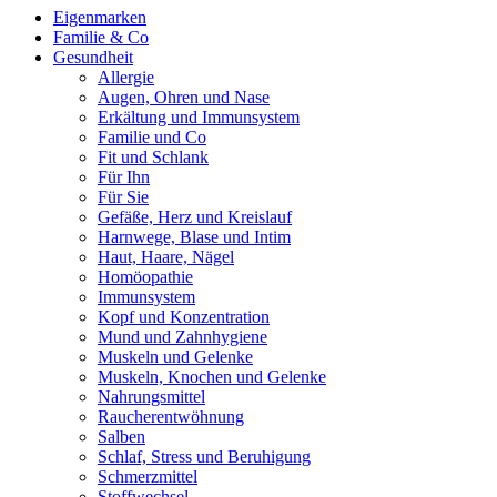
Eigenmarken
Familie & Co
Gesundheit
Zutaten
Allergie
Augen, Ohren und Nase
Erkältung und Immunsystem
L-Argininmonohydrochlorid, Magnesiumcitrat, Maltodextrin, D-
Familie und Co
Ribose, Säuerungsmittel Zitronensäure, Kaliumhydrogencarbonat,
Fit und Schlank
Calciumcitrat, L-Lysin Monohydrochlorid, Natrium-L-ascorbat,
Für Ihn
Alpha-Ketoglutarsäure, L-Phenylalanin, L-Tyrosin,
Für Sie
Enzianwurzelextrakt, Dinatrium Alpha-Ketoglutarat dihydrat,
Gefäße, Herz und Kreislauf
Aroma, Alpha Liponsäure, Süßungsmittel Natriumcyclamat,
Harnwege, Blase und Intim
Zinkgluconat, Eisengluconat, Phosphatidylserin (enthält
Soja
), S-
Haut, Haare, Nägel
Adenosyl-L-Methionin, Niacinamid, Süßungsmittel
Homöopathie
Natriumsaccharin, dl-alpha Tocopherylacetat, Calcium-D-
Immunsystem
pantothenat, Retinolpalmitat, Coenzym Q10, Safrannarbenextrakt,
Kopf und Konzentration
Mangangluconat, Pyridoxal-5-phosphat, Riboflavin-5-phosphat,
Mund und Zahnhygiene
Thiaminhydrochlorid, Kupfer-II-gluconat, Folsäure, D-Biotin,
Muskeln und Gelenke
Chrom-III-chlorid Hexahydrat, Natriumselenat, Natriummolybdat,
Muskeln, Knochen und Gelenke
Methylcobalamin, Cholecalciferol, Menaquinon-7
Nahrungsmittel
Raucherentwöhnung
Salben
Schlaf, Stress und Beruhigung
Schmerzmittel
Wichtige Hinweise:
Stoffwechsel