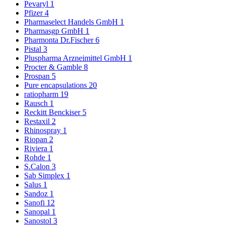
Pevaryl
1
Pfizer
4
Pharmaselect Handels GmbH
1
Pharmasgp GmbH
1
Pharmonta Dr.Fischer
6
Pistal
3
Pluspharma Arzneimittel GmbH
1
Procter & Gamble
8
Prospan
5
Pure encapsulations
20
ratiopharm
19
Rausch
1
Reckitt Benckiser
5
Restaxil
2
Rhinospray
1
Riopan
2
Riviera
1
Rohde
1
S.Calon
3
Sab Simplex
1
Salus
1
Sandoz
1
Sanofi
12
Sanopal
1
Sanostol
3