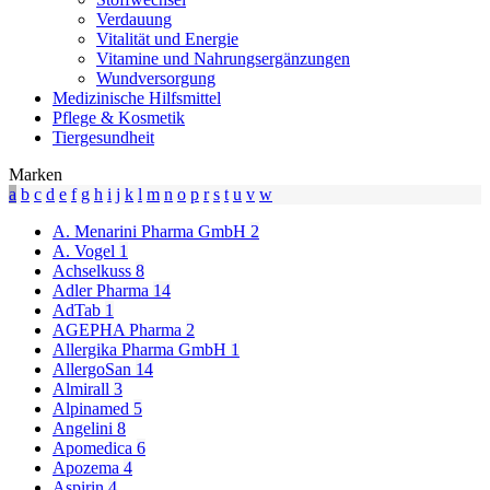
Nahrungsergänzungsmittel stellen keinen Ersatz für eine
Verdauung
abwechslungsreiche und ausgewogene Ernährung sowie für eine
Vitalität und Energie
gesunde Lebensweise dar. Die angegebene empfohlene Tagesdosis
Vitamine und Nahrungsergänzungen
nicht überschreiten. Für Kinder unerreichbar aufbewahren.
Wundversorgung
Medizinische Hilfsmittel
Pflege & Kosmetik
Tiergesundheit
Marken
a
b
c
d
e
f
g
h
i
j
k
l
m
n
o
p
r
s
t
u
v
w
A. Menarini Pharma GmbH
2
A. Vogel
1
Achselkuss
8
Adler Pharma
14
AdTab
1
AGEPHA Pharma
2
Allergika Pharma GmbH
1
AllergoSan
14
Almirall
3
Alpinamed
5
Angelini
8
Apomedica
6
Apozema
4
Aspirin
4