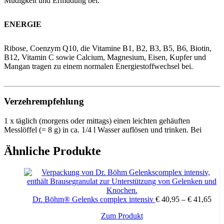
Müdigkeit und Ermüdung bei.
ENERGIE
Ribose, Coenzym Q10, die Vitamine B1, B2, B3, B5, B6, Biotin,
B12, Vitamin C sowie Calcium, Magnesium, Eisen, Kupfer und
Mangan tragen zu einem normalen Energiestoffwechsel bei.
Verzehrempfehlung
1 x täglich (morgens oder mittags) einen leichten gehäuften
Messlöffel (= 8 g) in ca. 1/4 l Wasser auflösen und trinken. Bei
Bedarf können auch 2 x täglich 8 g getrunken werden.
Ähnliche Produkte
Inhaltstabelle
Folgende wertbestimmende Faktoren sind in einer Tagesdosis (TD)
Dr. Böhm® Gelenks complex intensiv
€
40,95
–
€
41,65
MORE POWER METANORM® enthalten:
Dieses
Zum Produkt