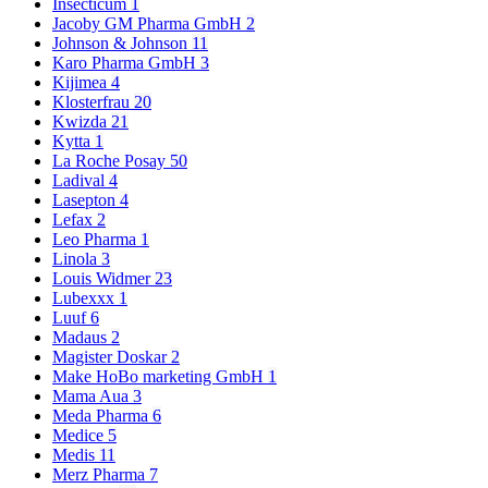
Insecticum
1
Jacoby GM Pharma GmbH
2
Johnson & Johnson
11
Karo Pharma GmbH
3
Kijimea
4
Klosterfrau
20
Kwizda
21
Kytta
1
La Roche Posay
50
Ladival
4
Lasepton
4
Lefax
2
Leo Pharma
1
Linola
3
Louis Widmer
23
Lubexxx
1
Luuf
6
Madaus
2
Magister Doskar
2
Make HoBo marketing GmbH
1
Mama Aua
3
Meda Pharma
6
Medice
5
Medis
11
Merz Pharma
7