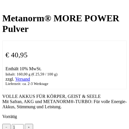
Metanorm® MORE POWER
Pulver
€
40,95
Enthält 10% MwSt.
Inhalt: 160,00 g (
€
25,59
/ 100 g)
zzgl.
Versand
Lieferzeit: ca. 2-3 Werktage
VOLLE AKKUS FÜR KÖRPER, GEIST & SEELE
Mit Safran, AKG und METANORM®-TURBO: Für volle Energie-
Akkus, Stimmung und Leistung.
Vorrätig
Metanorm®
﹣
﹢