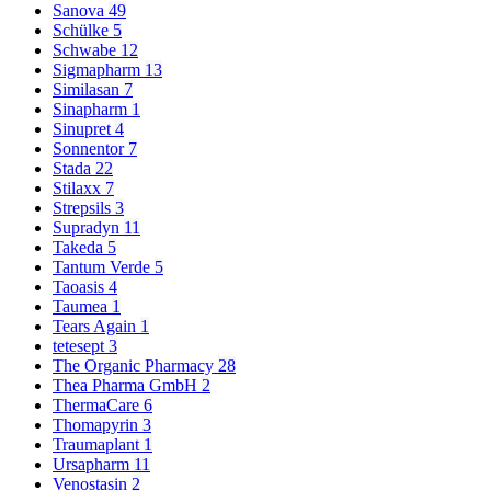
Sanova
49
Schülke
5
Schwabe
12
Sigmapharm
13
Similasan
7
Sinapharm
1
Sinupret
4
Sonnentor
7
Stada
22
Stilaxx
7
Strepsils
3
Supradyn
11
Takeda
5
Tantum Verde
5
Taoasis
4
Taumea
1
Tears Again
1
tetesept
3
The Organic Pharmacy
28
Thea Pharma GmbH
2
ThermaCare
6
Thomapyrin
3
Traumaplant
1
Ursapharm
11
Venostasin
2