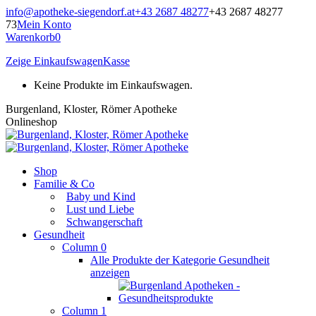
Zum
info@apotheke-siegendorf.at
+43 2687 48277
+43 2687 48277
Inhalt
73
Mein Konto
springen
Warenkorb
0
Zeige Einkaufswagen
Kasse
Keine Produkte im Einkaufswagen.
Burgenland, Kloster, Römer Apotheke
Onlineshop
Shop
Familie & Co
Baby und Kind
Lust und Liebe
Schwangerschaft
Gesundheit
Column 0
Alle Produkte der Kategorie Gesundheit
anzeigen
Column 1