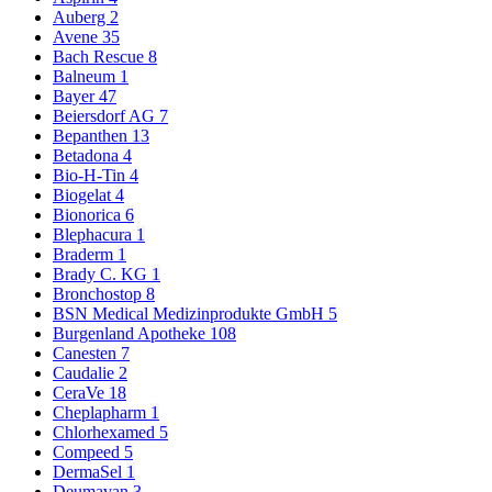
Auberg
2
Avene
35
Bach Rescue
8
Balneum
1
Bayer
47
Beiersdorf AG
7
Bepanthen
13
Betadona
4
Bio-H-Tin
4
Biogelat
4
Bionorica
6
Blephacura
1
Braderm
1
Brady C. KG
1
Bronchostop
8
BSN Medical Medizinprodukte GmbH
5
Burgenland Apotheke
108
Canesten
7
Caudalie
2
CeraVe
18
Cheplapharm
1
Chlorhexamed
5
Compeed
5
DermaSel
1
Deumavan
3