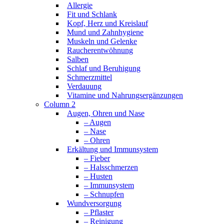
Allergie
Fit und Schlank
Kopf, Herz und Kreislauf
Mund und Zahnhygiene
Muskeln und Gelenke
Raucherentwöhnung
Salben
Schlaf und Beruhigung
Schmerzmittel
Verdauung
Vitamine und Nahrungsergänzungen
Column 2
Augen, Ohren und Nase
– Augen
– Nase
– Ohren
Erkältung und Immunsystem
– Fieber
– Halsschmerzen
– Husten
– Immunsystem
– Schnupfen
Wundversorgung
– Pflaster
– Reinigung