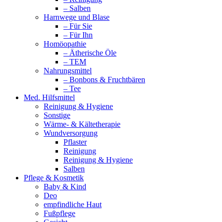
– Salben
Harnwege und Blase
– Für Sie
– Für Ihn
Homöopathie
– Ätherische Öle
– TEM
Nahrungsmittel
– Bonbons & Fruchtbären
– Tee
Med. Hilfsmittel
Reinigung & Hygiene
Sonstige
Wärme- & Kältetherapie
Wundversorgung
Pflaster
Reinigung
Reinigung & Hygiene
Salben
Pflege & Kosmetik
Baby & Kind
Deo
empfindliche Haut
Fußpflege