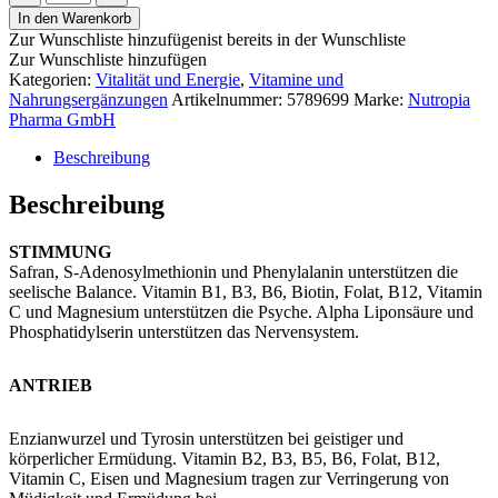
MORE
In den Warenkorb
POWER
Zur Wunschliste hinzufügen
ist bereits in der Wunschliste
Pulver
Zur Wunschliste hinzufügen
Menge
Kategorien:
Vitalität und Energie
,
Vitamine und
Nahrungsergänzungen
Artikelnummer:
5789699
Marke:
Nutropia
Pharma GmbH
Beschreibung
Beschreibung
STIMMUNG
Safran, S-Adenosylmethionin und Phenylalanin unterstützen die
seelische Balance. Vitamin B1, B3, B6, Biotin, Folat, B12, Vitamin
C und Magnesium unterstützen die Psyche. Alpha Liponsäure und
Phosphatidylserin unterstützen das Nervensystem.
ANTRIEB
Enzianwurzel und Tyrosin unterstützen bei geistiger und
körperlicher Ermüdung. Vitamin B2, B3, B5, B6, Folat, B12,
Vitamin C, Eisen und Magnesium tragen zur Verringerung von