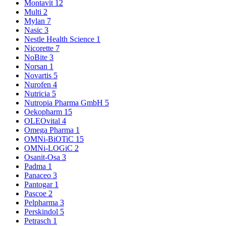
Montavit
12
Multi
2
Mylan
7
Nasic
3
Nestle Health Science
1
Nicorette
7
NoBite
3
Norsan
1
Novartis
5
Nurofen
4
Nutricia
5
Nutropia Pharma GmbH
5
Oekopharm
15
OLEOvital
4
Omega Pharma
1
OMNi-BiOTiC
15
OMNi-LOGiC
2
Osanit-Osa
3
Padma
1
Panaceo
3
Pantogar
1
Pascoe
2
Pelpharma
3
Perskindol
5
Petrasch
1