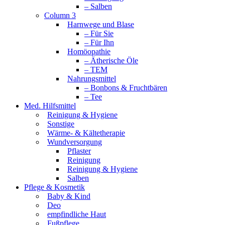
– Salben
Column 3
Harnwege und Blase
– Für Sie
– Für Ihn
Homöopathie
– Ätherische Öle
– TEM
Nahrungsmittel
– Bonbons & Fruchtbären
– Tee
Med. Hilfsmittel
Reinigung & Hygiene
Sonstige
Wärme- & Kältetherapie
Wundversorgung
Pflaster
Reinigung
Reinigung & Hygiene
Salben
Pflege & Kosmetik
Baby & Kind
Deo
empfindliche Haut
Fußpflege