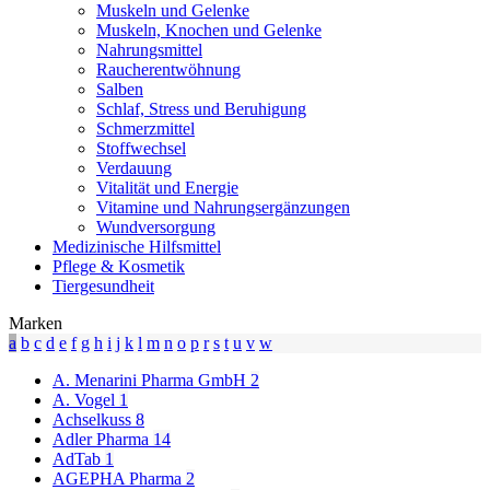
Muskeln und Gelenke
Muskeln, Knochen und Gelenke
Nahrungsmittel
Raucherentwöhnung
Salben
Schlaf, Stress und Beruhigung
Schmerzmittel
Stoffwechsel
Verdauung
Vitalität und Energie
Vitamine und Nahrungsergänzungen
Wundversorgung
Medizinische Hilfsmittel
Pflege & Kosmetik
Tiergesundheit
Marken
a
b
c
d
e
f
g
h
i
j
k
l
m
n
o
p
r
s
t
u
v
w
A. Menarini Pharma GmbH
2
A. Vogel
1
Achselkuss
8
Adler Pharma
14
AdTab
1
AGEPHA Pharma
2