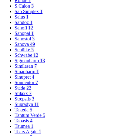
Rohde
1
S.Calon
3
Sab Simplex
1
Salus
1
Sandoz
1
Sanofi
12
Sanopal
1
Sanostol
3
Sanova
49
Schülke
5
Schwabe
12
Sigmapharm
13
Similasan
7
Sinapharm
1
Sinupret
4
Sonnentor
7
Stada
22
Stilaxx
7
Strepsils
3
Supradyn
11
Takeda
5
Tantum Verde
5
Taoasis
4
Taumea
1
Tears Again
1