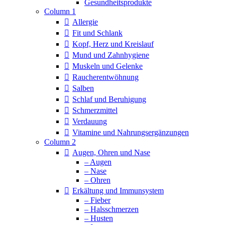
Column 1
Allergie
Fit und Schlank
Kopf, Herz und Kreislauf
Mund und Zahnhygiene
Muskeln und Gelenke
Raucherentwöhnung
Salben
Schlaf und Beruhigung
Schmerzmittel
Verdauung
Vitamine und Nahrungsergänzungen
Column 2
Augen, Ohren und Nase
– Augen
– Nase
– Ohren
Erkältung und Immunsystem
– Fieber
– Halsschmerzen
– Husten