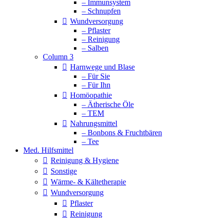
– Immunsystem
– Schnupfen
Wundversorgung
– Pflaster
– Reinigung
– Salben
Column 3
Harnwege und Blase
– Für Sie
– Für Ihn
Homöopathie
– Ätherische Öle
– TEM
Nahrungsmittel
– Bonbons & Fruchtbären
– Tee
Med. Hilfsmittel
Reinigung & Hygiene
Sonstige
Wärme- & Kältetherapie
Wundversorgung
Pflaster
Reinigung