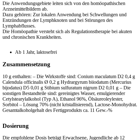
Die Anwendungsgebiete leiten sich von den homöopathischen
Arzneimittelbildern ab.
Dazu gehören: Zur lokalen Anwendung bei Schwellungen und
Entzündungen der Lymphknoten und bei Störungen des
Lymphabflusses.
Die Homöopathie versteht sich als Regulationstherapie bei akuten
und chronischen Krankheiten.
Ab 1 Jahr, laktosefrei
Zusammensetzung
10 g enthalten: – Die Wirkstoffe sind: Conium maculatum D2 0,4 g
Calendula officinalis Ø 0,2 g Hydrargyrum biiodatum (Mercurius
bijodatus) D5 0,01 g Stibium sulfuratum nigrum D2 0,01 g – Die
sonstigen Bestandteile sind: gereinigtes Wasser, emulgierender
Cetylstearylalkohol (Typ A), Ethanol 96%, Ölsäureoleylester,
Sorbitol – Lösung 70% (nicht kristallisierend), Lactose-Monohydrat.
Gesamtalkoholgehalt des Fertigprodukts ca. 11 Gew.-%
Dosierung
Die empfohlene Dosis beträgt Erwachsene, Jugendliche ab 12