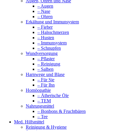
Augen, Ohren und Nase
– Augen
– Nase
– Ohren
Erkältung und Immunsystem
– Fieber
– Halsschmerzen
– Husten
– Immunsystem
– Schnupfen
Wundversorgung
– Pflaster
– Reinigung
– Salben
Harnwege und Blase
– Für Sie
– Für Ihn
Homöopathie
– Ätherische Öle
– TEM
Nahrungsmittel
– Bonbons & Fruchtbären
– Tee
Med. Hilfsmittel
Reinigung & Hygiene