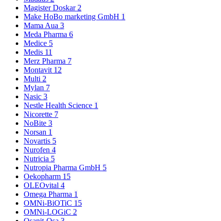
Magister Doskar
2
Make HoBo marketing GmbH
1
Mama Aua
3
Meda Pharma
6
Medice
5
Medis
11
Merz Pharma
7
Montavit
12
Multi
2
Mylan
7
Nasic
3
Nestle Health Science
1
Nicorette
7
NoBite
3
Norsan
1
Novartis
5
Nurofen
4
Nutricia
5
Nutropia Pharma GmbH
5
Oekopharm
15
OLEOvital
4
Omega Pharma
1
OMNi-BiOTiC
15
OMNi-LOGiC
2
Osanit-Osa
3