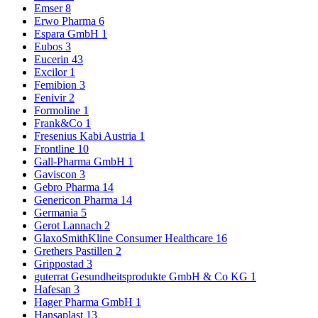
Emser
8
Erwo Pharma
6
Espara GmbH
1
Eubos
3
Eucerin
43
Excilor
1
Femibion
3
Fenivir
2
Formoline
1
Frank&Co
1
Fresenius Kabi Austria
1
Frontline
10
Gall-Pharma GmbH
1
Gaviscon
3
Gebro Pharma
14
Genericon Pharma
14
Germania
5
Gerot Lannach
2
GlaxoSmithKline Consumer Healthcare
16
Grethers Pastillen
2
Grippostad
3
guterrat Gesundheitsprodukte GmbH & Co KG
1
Hafesan
3
Hager Pharma GmbH
1
Hansaplast
13