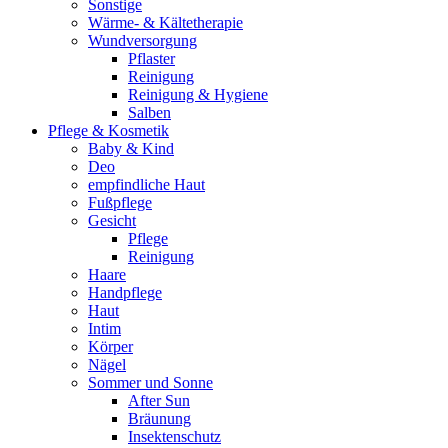
Sonstige
Wärme- & Kältetherapie
Wundversorgung
Pflaster
Reinigung
Reinigung & Hygiene
Salben
Pflege & Kosmetik
Baby & Kind
Deo
empfindliche Haut
Fußpflege
Gesicht
Pflege
Reinigung
Haare
Handpflege
Haut
Intim
Körper
Nägel
Sommer und Sonne
After Sun
Bräunung
Insektenschutz