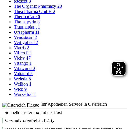
tetesept
3
The Organic Pharmacy
28
Thea Pharma GmbH
2
ThermaCare
6
Thomapyrin
3
Traumaplant
1
Ursapharm
11
Venostasin
2
Vertigoheel
2
Viatris
2
Vibrocil
1
Vichy
47
Vitango
1
Vitawund
2
Voltadol
2
Weleda
5
Wellion
1
Wick
9
Wurzeltod
1
Ihr Apotheken Service in Österreich
Schnelle Lieferung mit der Post
Versandkostenfrei ab € 49,-