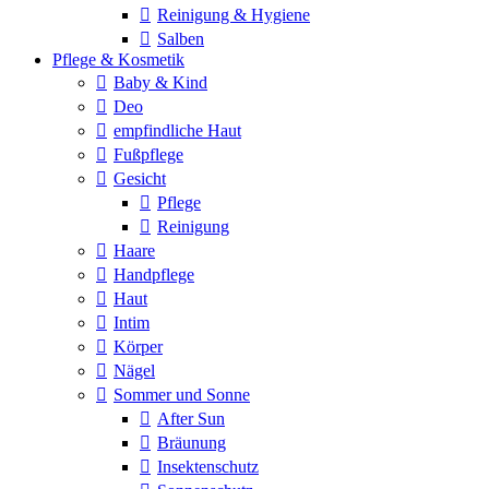
Reinigung & Hygiene
Salben
Pflege & Kosmetik
Baby & Kind
Deo
empfindliche Haut
Fußpflege
Gesicht
Pflege
Reinigung
Haare
Handpflege
Haut
Intim
Körper
Nägel
Sommer und Sonne
After Sun
Bräunung
Insektenschutz