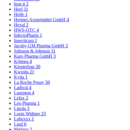
heat it
2
Heel
11
Helfe
1
Hermes Arzneimittel GmbH
4
Hexal
2
HWS-OTC
4
InfectoPharm
1
Insecticum
1
Jacoby GM Pharma GmbH
2
Johnson & Johnson
11
Karo Pharma GmbH
3
Kijimea
4
Klosterfrau
20
Kwizda
21
Kytta
1
La Roche Posay
50
Ladival
4
Lasepton
4
Lefax
2
Leo Pharma
1
Linola
3
Louis Widmer
23
Lubexxx
1
Luuf
6
Madaus
2