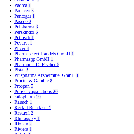
Padma
1
Panaceo
3
Pantogar
1
Pascoe
2
Pelpharma
3
Perskindol
5
Petrasch
1
Pevaryl
1
Pfizer
4
Pharmaselect Handels GmbH
1
Pharmasgp GmbH
1
Pharmonta Dr.Fischer
6
Pistal
3
Pluspharma Arzneimittel GmbH
1
Procter & Gamble
8
Prospan
5
Pure encapsulations
20
ratiopharm
19
Rausch
1
Reckitt Benckiser
5
Restaxil
2
Rhinospray
1
Riopan
2
Riviera
1