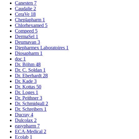
Canesten
7
Caudalie
2
CeraVe
18
Cheplapharm
1
Chlorhexamed
5
Compeed
5
DermaSel
1
Deumavan
3
Diepharmex Laboratoires
1
Diosapharm
1
doc
1
Dr. Böhm
48
Dr. C. Soldan
1
Dr. Eberhardt
28
Dr. Kade
3
Dr. Kottas
50
Dr. Loges
1
Dr. Peithner
3
Dr. Schmidgall
2
Dr. Schreibers
1
Ducray
4
Dulcolax
2
easypharm
7
ECA-Medical
2
Ecolab
1