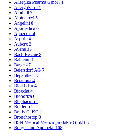
Allergika Pharma GmbH
1
AllergoSan
14
Almirall
3
Alpinamed
5
Angelini
8
Apomedica
6
Apozema
4
Aspirin
4
Auberg
2
Avene
35
Bach Rescue
8
Balneum
1
Bayer
47
Beiersdorf AG
7
Bepanthen
13
Betadona
4
Bio-H-Tin
4
Biogelat
4
Bionorica
6
Blephacura
1
Braderm
1
Brady C. KG
1
Bronchostop
8
BSN Medical Medizinprodukte GmbH
5
Burgenland Apotheke
108