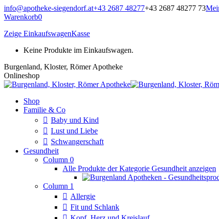
Zum
info@apotheke-siegendorf.at
+43 2687 48277
+43 2687 48277 73
Mei
Inhalt
Warenkorb
0
springen
Zeige Einkaufswagen
Kasse
Keine Produkte im Einkaufswagen.
Burgenland, Kloster, Römer Apotheke
Onlineshop
Shop
Familie & Co
Baby und Kind
Lust und Liebe
Schwangerschaft
Gesundheit
Column 0
Alle Produkte der Kategorie Gesundheit anzeigen
Column 1
Allergie
Fit und Schlank
Kopf, Herz und Kreislauf