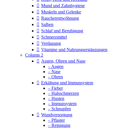
Mund und Zahnhygiene
Muskeln und Gelenke
Raucherentwöhnung
Salben
Schlaf und Beruhigung
Schmerzmittel
Verdauung
Vitamine und Nahrungsergänzungen
Column 2
Augen, Ohren und Nase
– Augen
– Nase
– Ohren
Erkältung und Immunsystem
– Fieber
– Halsschmerzen
– Husten
– Immunsystem
– Schnupfen
Wundversorgung
– Pflaster
– Reinigung