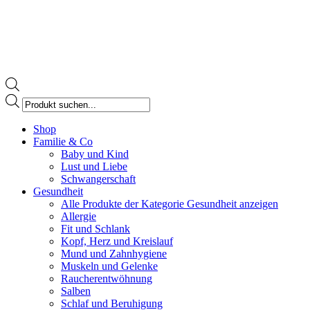
Products
search
Facebook
Shop
page
Familie & Co
opens
Baby und Kind
in
Lust und Liebe
new
Schwangerschaft
window
Gesundheit
Alle Produkte der Kategorie Gesundheit anzeigen
Allergie
Fit und Schlank
Kopf, Herz und Kreislauf
Mund und Zahnhygiene
Muskeln und Gelenke
Raucherentwöhnung
Salben
Schlaf und Beruhigung