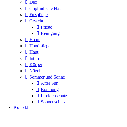
Deo
empfindliche Haut
Fußpflege
Gesicht
Pflege
Reinigung
Haare
Handpflege
Haut
Intim
Körper
Nägel
Sommer und Sonne
After Sun
Bräunung
Insektenschutz
Sonnenschutz
Kontakt