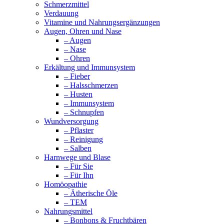
Schmerzmittel
Verdauung
Vitamine und Nahrungsergänzungen
Augen, Ohren und Nase
– Augen
– Nase
– Ohren
Erkältung und Immunsystem
– Fieber
– Halsschmerzen
– Husten
– Immunsystem
– Schnupfen
Wundversorgung
– Pflaster
– Reinigung
– Salben
Harnwege und Blase
– Für Sie
– Für Ihn
Homöopathie
– Ätherische Öle
– TEM
Nahrungsmittel
– Bonbons & Fruchtbären