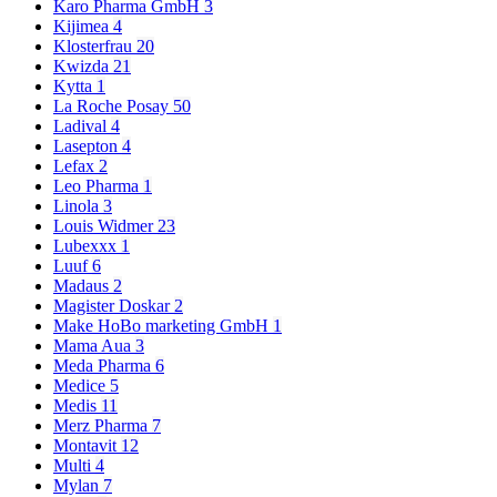
Karo Pharma GmbH
3
Kijimea
4
Klosterfrau
20
Kwizda
21
Kytta
1
La Roche Posay
50
Ladival
4
Lasepton
4
Lefax
2
Leo Pharma
1
Linola
3
Louis Widmer
23
Lubexxx
1
Luuf
6
Madaus
2
Magister Doskar
2
Make HoBo marketing GmbH
1
Mama Aua
3
Meda Pharma
6
Medice
5
Medis
11
Merz Pharma
7
Montavit
12
Multi
4
Mylan
7