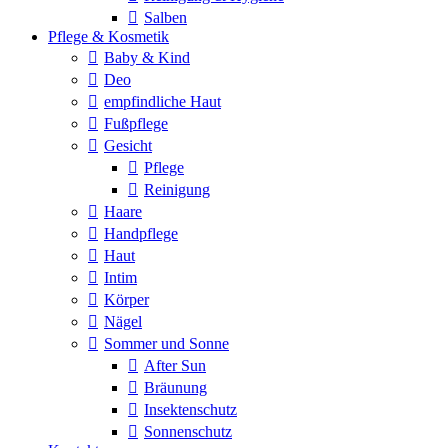
Salben
Pflege & Kosmetik
Baby & Kind
Deo
empfindliche Haut
Fußpflege
Gesicht
Pflege
Reinigung
Haare
Handpflege
Haut
Intim
Körper
Nägel
Sommer und Sonne
After Sun
Bräunung
Insektenschutz
Sonnenschutz