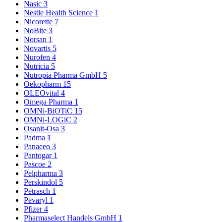
Nasic
3
Nestle Health Science
1
Nicorette
7
NoBite
3
Norsan
1
Novartis
5
Nurofen
4
Nutricia
5
Nutropia Pharma GmbH
5
Oekopharm
15
OLEOvital
4
Omega Pharma
1
OMNi-BiOTiC
15
OMNi-LOGiC
2
Osanit-Osa
3
Padma
1
Panaceo
3
Pantogar
1
Pascoe
2
Pelpharma
3
Perskindol
5
Petrasch
1
Pevaryl
1
Pfizer
4
Pharmaselect Handels GmbH
1