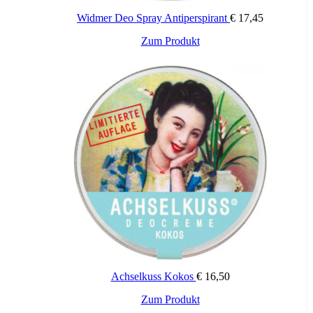
Widmer Deo Spray Antiperspirant
€
17,45
Dieses
Zum Produkt
Produkt
weist
mehrere
Varianten
auf.
Die
Optionen
können
auf
der
Produktseite
gewählt
werden
Achselkuss Kokos
€
16,50
Zum Produkt