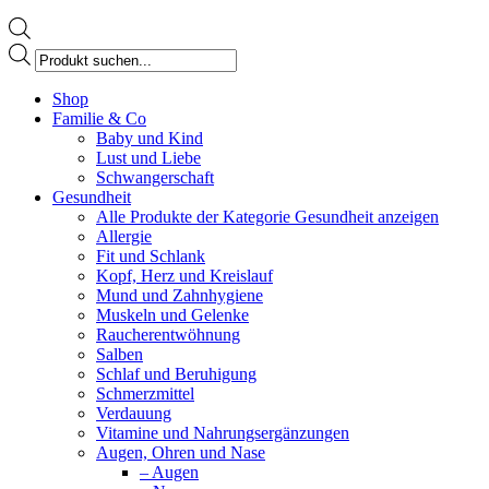
Products
search
Facebook
Shop
page
Familie & Co
opens
Baby und Kind
in
Lust und Liebe
new
Schwangerschaft
window
Gesundheit
Alle Produkte der Kategorie Gesundheit anzeigen
Allergie
Fit und Schlank
Kopf, Herz und Kreislauf
Mund und Zahnhygiene
Muskeln und Gelenke
Raucherentwöhnung
Salben
Schlaf und Beruhigung
Schmerzmittel
Verdauung
Vitamine und Nahrungsergänzungen
Augen, Ohren und Nase
– Augen