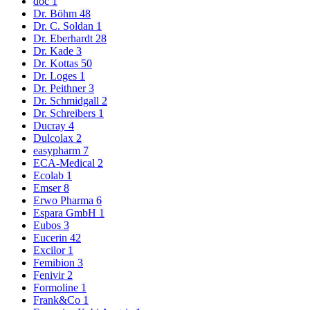
doc
1
Dr. Böhm
48
Dr. C. Soldan
1
Dr. Eberhardt
28
Dr. Kade
3
Dr. Kottas
50
Dr. Loges
1
Dr. Peithner
3
Dr. Schmidgall
2
Dr. Schreibers
1
Ducray
4
Dulcolax
2
easypharm
7
ECA-Medical
2
Ecolab
1
Emser
8
Erwo Pharma
6
Espara GmbH
1
Eubos
3
Eucerin
42
Excilor
1
Femibion
3
Fenivir
2
Formoline
1
Frank&Co
1