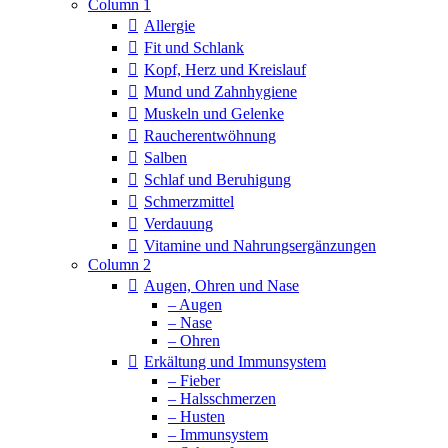
Column 1
Allergie
Fit und Schlank
Kopf, Herz und Kreislauf
Mund und Zahnhygiene
Muskeln und Gelenke
Raucherentwöhnung
Salben
Schlaf und Beruhigung
Schmerzmittel
Verdauung
Vitamine und Nahrungsergänzungen
Column 2
Augen, Ohren und Nase
– Augen
– Nase
– Ohren
Erkältung und Immunsystem
– Fieber
– Halsschmerzen
– Husten
– Immunsystem