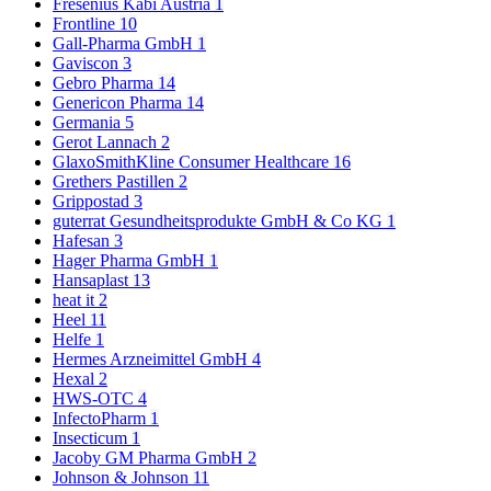
Fresenius Kabi Austria
1
Frontline
10
Gall-Pharma GmbH
1
Gaviscon
3
Gebro Pharma
14
Genericon Pharma
14
Germania
5
Gerot Lannach
2
GlaxoSmithKline Consumer Healthcare
16
Grethers Pastillen
2
Grippostad
3
guterrat Gesundheitsprodukte GmbH & Co KG
1
Hafesan
3
Hager Pharma GmbH
1
Hansaplast
13
heat it
2
Heel
11
Helfe
1
Hermes Arzneimittel GmbH
4
Hexal
2
HWS-OTC
4
InfectoPharm
1
Insecticum
1
Jacoby GM Pharma GmbH
2
Johnson & Johnson
11