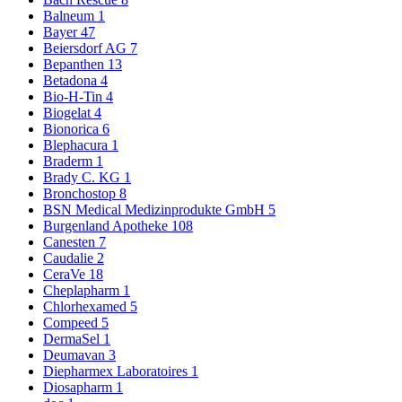
Balneum
1
Bayer
47
Beiersdorf AG
7
Bepanthen
13
Betadona
4
Bio-H-Tin
4
Biogelat
4
Bionorica
6
Blephacura
1
Braderm
1
Brady C. KG
1
Bronchostop
8
BSN Medical Medizinprodukte GmbH
5
Burgenland Apotheke
108
Canesten
7
Caudalie
2
CeraVe
18
Cheplapharm
1
Chlorhexamed
5
Compeed
5
DermaSel
1
Deumavan
3
Diepharmex Laboratoires
1
Diosapharm
1