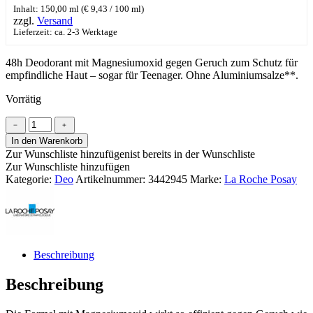
Inhalt: 150,00 ml (
€
9,43
/ 100 ml)
zzgl.
Versand
Lieferzeit: ca. 2-3 Werktage
48h Deodorant mit Magnesiumoxid gegen Geruch zum Schutz für
empfindliche Haut – sogar für Teenager. Ohne Aluminiumsalze**.
Vorrätig
La
﹣
﹢
Roche
In den Warenkorb
Posay
Zur Wunschliste hinzufügen
ist bereits in der Wunschliste
physiologisches
Zur Wunschliste hinzufügen
Deodorant
Kategorie:
Deo
Artikelnummer:
3442945
Marke:
La Roche Posay
Spray
Menge
Beschreibung
Beschreibung