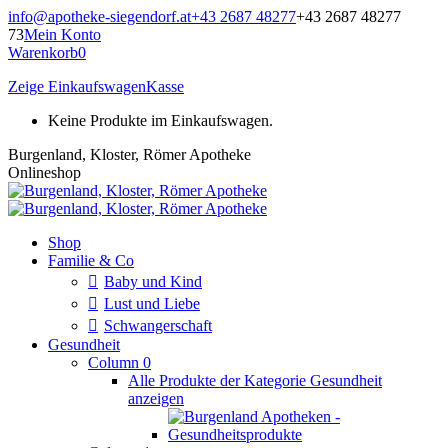
Zum
info@apotheke-siegendorf.at
+43 2687 48277
+43 2687 48277
Inhalt
73
Mein Konto
springen
Warenkorb
0
Zeige Einkaufswagen
Kasse
Keine Produkte im Einkaufswagen.
Burgenland, Kloster, Römer Apotheke
Onlineshop
Shop
Familie & Co
Baby und Kind
Lust und Liebe
Schwangerschaft
Gesundheit
Column 0
Alle Produkte der Kategorie Gesundheit
anzeigen