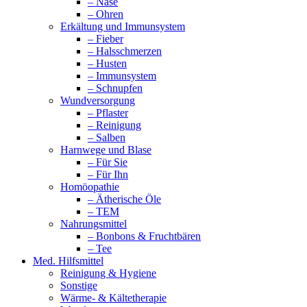
– Nase
– Ohren
Erkältung und Immunsystem
– Fieber
– Halsschmerzen
– Husten
– Immunsystem
– Schnupfen
Wundversorgung
– Pflaster
– Reinigung
– Salben
Harnwege und Blase
– Für Sie
– Für Ihn
Homöopathie
– Ätherische Öle
– TEM
Nahrungsmittel
– Bonbons & Fruchtbären
– Tee
Med. Hilfsmittel
Reinigung & Hygiene
Sonstige
Wärme- & Kältetherapie