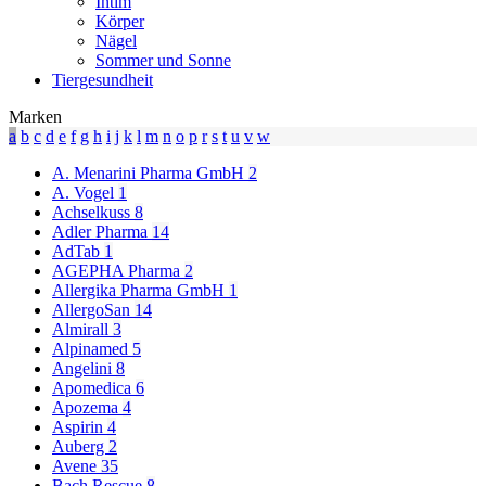
Intim
Körper
Nägel
Sommer und Sonne
Tiergesundheit
Marken
a
b
c
d
e
f
g
h
i
j
k
l
m
n
o
p
r
s
t
u
v
w
A. Menarini Pharma GmbH
2
A. Vogel
1
Achselkuss
8
Adler Pharma
14
AdTab
1
AGEPHA Pharma
2
Allergika Pharma GmbH
1
AllergoSan
14
Almirall
3
Alpinamed
5
Angelini
8
Apomedica
6
Apozema
4
Aspirin
4
Auberg
2
Avene
35
Bach Rescue
8