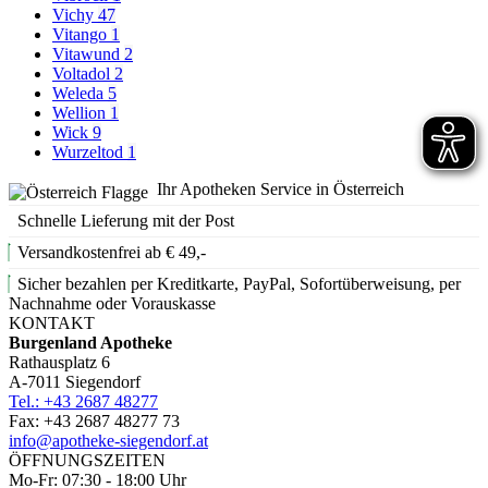
Vichy
47
Vitango
1
Vitawund
2
Voltadol
2
Weleda
5
Wellion
1
Wick
9
Wurzeltod
1
Ihr Apotheken Service in Österreich
Schnelle Lieferung mit der Post
Versandkostenfrei ab € 49,-
Sicher bezahlen per Kreditkarte, PayPal, Sofortüberweisung, per
Nachnahme oder Vorauskasse
KONTAKT
Burgenland Apotheke
Rathausplatz 6
A-7011 Siegendorf
Tel.: +43 2687 48277
Fax: +43 2687 48277 73
info@apotheke-siegendorf.at
ÖFFNUNGSZEITEN
Mo-Fr: 07:30 - 18:00 Uhr