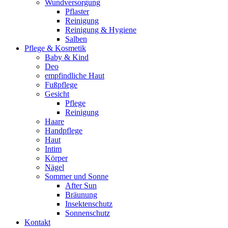
Wundversorgung
Pflaster
Reinigung
Reinigung & Hygiene
Salben
Pflege & Kosmetik
Baby & Kind
Deo
empfindliche Haut
Fußpflege
Gesicht
Pflege
Reinigung
Haare
Handpflege
Haut
Intim
Körper
Nägel
Sommer und Sonne
After Sun
Bräunung
Insektenschutz
Sonnenschutz
Kontakt