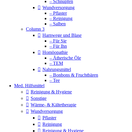
– Schnupfen
Wundversorgung
– Pflaster
– Reinigung
– Salben
Column 3
Harnwege und Blase
– Für Sie
– Für Ihn
Homöopathie
– Ätherische Öle
– TEM
Nahrungsmittel
– Bonbons & Fruchtbären
– Tee
Med. Hilfsmittel
Reinigung & Hygiene
Sonstige
Wärme- & Kältetherapie
Wundversorgung
Pflaster
Reinigung
Reinigung & Hygiene