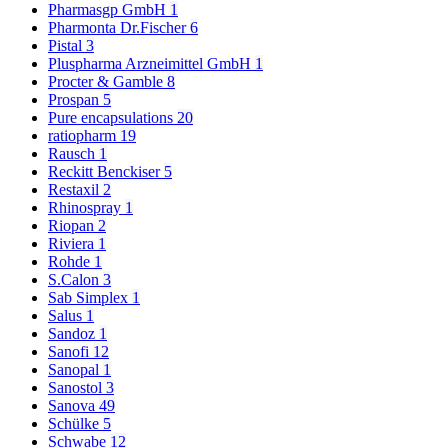
Pharmasgp GmbH
1
Pharmonta Dr.Fischer
6
Pistal
3
Pluspharma Arzneimittel GmbH
1
Procter & Gamble
8
Prospan
5
Pure encapsulations
20
ratiopharm
19
Rausch
1
Reckitt Benckiser
5
Restaxil
2
Rhinospray
1
Riopan
2
Riviera
1
Rohde
1
S.Calon
3
Sab Simplex
1
Salus
1
Sandoz
1
Sanofi
12
Sanopal
1
Sanostol
3
Sanova
49
Schülke
5
Schwabe
12