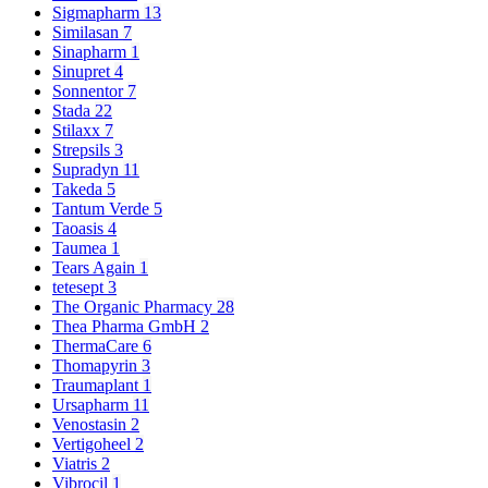
Sigmapharm
13
Similasan
7
Sinapharm
1
Sinupret
4
Sonnentor
7
Stada
22
Stilaxx
7
Strepsils
3
Supradyn
11
Takeda
5
Tantum Verde
5
Taoasis
4
Taumea
1
Tears Again
1
tetesept
3
The Organic Pharmacy
28
Thea Pharma GmbH
2
ThermaCare
6
Thomapyrin
3
Traumaplant
1
Ursapharm
11
Venostasin
2
Vertigoheel
2
Viatris
2
Vibrocil
1