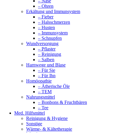
– Nase
– Ohren
Erkältung und Immunsystem
– Fieber
– Halsschmerzen
– Husten
– Immunsystem
– Schnupfen
Wundversorgung
– Pflaster
– Reinigung
– Salben
Harnwege und Blase
– Für Sie
– Für Ihn
Homöopathie
– Ätherische Öle
– TEM
Nahrungsmittel
– Bonbons & Fruchtbären
– Tee
Med. Hilfsmittel
Reinigung & Hygiene
Sonstige
Wärme- & Kältetherapie