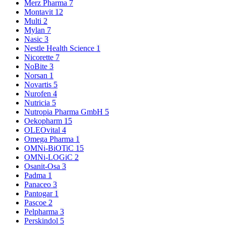
Merz Pharma
7
Montavit
12
Multi
2
Mylan
7
Nasic
3
Nestle Health Science
1
Nicorette
7
NoBite
3
Norsan
1
Novartis
5
Nurofen
4
Nutricia
5
Nutropia Pharma GmbH
5
Oekopharm
15
OLEOvital
4
Omega Pharma
1
OMNi-BiOTiC
15
OMNi-LOGiC
2
Osanit-Osa
3
Padma
1
Panaceo
3
Pantogar
1
Pascoe
2
Pelpharma
3
Perskindol
5