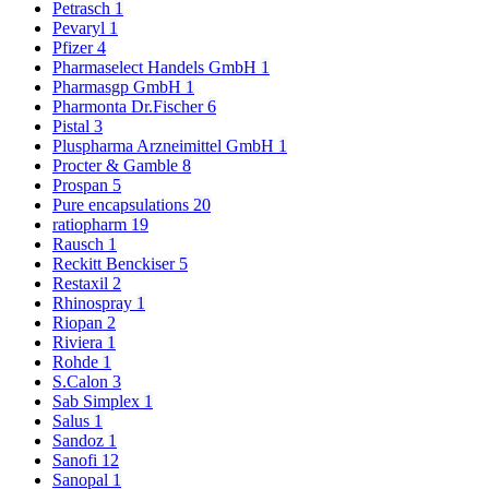
Petrasch
1
Pevaryl
1
Pfizer
4
Pharmaselect Handels GmbH
1
Pharmasgp GmbH
1
Pharmonta Dr.Fischer
6
Pistal
3
Pluspharma Arzneimittel GmbH
1
Procter & Gamble
8
Prospan
5
Pure encapsulations
20
ratiopharm
19
Rausch
1
Reckitt Benckiser
5
Restaxil
2
Rhinospray
1
Riopan
2
Riviera
1
Rohde
1
S.Calon
3
Sab Simplex
1
Salus
1
Sandoz
1
Sanofi
12
Sanopal
1