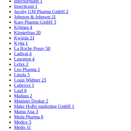
InfectoPharm
1
Insecticum
1
Jacoby GM Pharma GmbH
2
Johnson & Johnson
11
Karo Pharma GmbH
3
Kijimea
4
Klosterfrau
20
Kwizda
21
Kytta
1
La Roche Posay
50
Ladival
4
Lasepton
4
Lefax
2
Leo Pharma
1
Linola
3
Louis Widmer
23
Lubexxx
1
Luuf
6
Madaus
2
Magister Doskar
2
Make HoBo marketing GmbH
1
Mama Aua
3
Meda Pharma
6
Medice
5
Medis
11