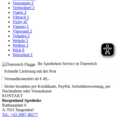
Venostasin
2
Vertigoheel
2
Viatris
2
Vibrocil
1
Vichy
47
Vitango
1
Vitawund
2
Voltadol
2
Weleda
5
Wellion
1
Wick
9
Wurzeltod
1
Ihr Apotheken Service in Österreich
Schnelle Lieferung mit der Post
Versandkostenfrei ab € 49,-
Sicher bezahlen per Kreditkarte, PayPal, Sofortüberweisung, per
Nachnahme oder Vorauskasse
KONTAKT
Burgenland Apotheke
Rathausplatz 6
A-7011 Siegendorf
Tel.: +43 2687 48277