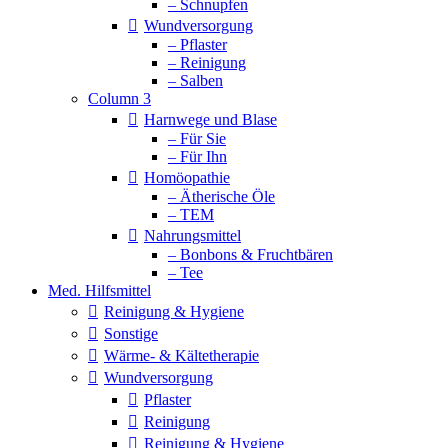
– Schnupfen
Wundversorgung
– Pflaster
– Reinigung
– Salben
Column 3
Harnwege und Blase
– Für Sie
– Für Ihn
Homöopathie
– Ätherische Öle
– TEM
Nahrungsmittel
– Bonbons & Fruchtbären
– Tee
Med. Hilfsmittel
Reinigung & Hygiene
Sonstige
Wärme- & Kältetherapie
Wundversorgung
Pflaster
Reinigung
Reinigung & Hygiene