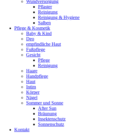
Wundversorgung
Pflaster
Reinigung
Reinigung & Hygiene
Salben
Pflege & Kosmetik
Baby & Kind
Deo
empfindliche Haut
Fußpflege
Gesicht
Pflege
Reinigung
Haare
Handpflege
Haut
Intim
Körper
Nägel
Sommer und Sonne
After Sun
Bräunung
Insektenschutz
Sonnenschutz
Kontakt