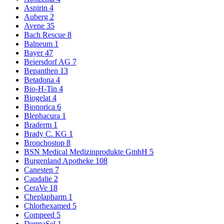
Aspirin
4
Auberg
2
Avene
35
Bach Rescue
8
Balneum
1
Bayer
47
Beiersdorf AG
7
Bepanthen
13
Betadona
4
Bio-H-Tin
4
Biogelat
4
Bionorica
6
Blephacura
1
Braderm
1
Brady C. KG
1
Bronchostop
8
BSN Medical Medizinprodukte GmbH
5
Burgenland Apotheke
108
Canesten
7
Caudalie
2
CeraVe
18
Cheplapharm
1
Chlorhexamed
5
Compeed
5
DermaSel
1