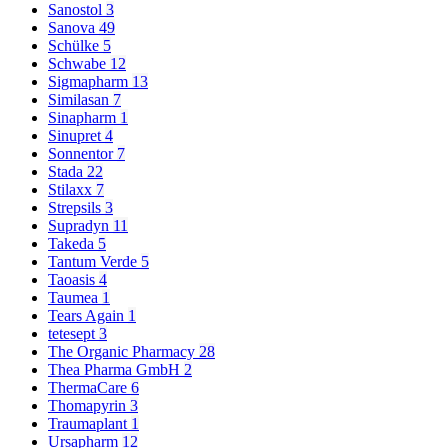
Sanostol
3
Sanova
49
Schülke
5
Schwabe
12
Sigmapharm
13
Similasan
7
Sinapharm
1
Sinupret
4
Sonnentor
7
Stada
22
Stilaxx
7
Strepsils
3
Supradyn
11
Takeda
5
Tantum Verde
5
Taoasis
4
Taumea
1
Tears Again
1
tetesept
3
The Organic Pharmacy
28
Thea Pharma GmbH
2
ThermaCare
6
Thomapyrin
3
Traumaplant
1
Ursapharm
12