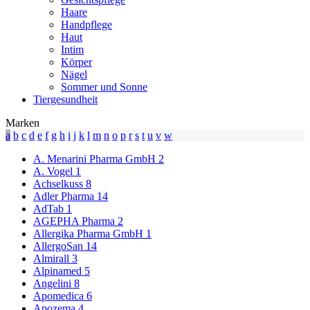
Haare
Handpflege
Haut
Intim
Körper
Nägel
Sommer und Sonne
Tiergesundheit
Marken
a
b
c
d
e
f
g
h
i
j
k
l
m
n
o
p
r
s
t
u
v
w
A. Menarini Pharma GmbH
2
A. Vogel
1
Achselkuss
8
Adler Pharma
14
AdTab
1
AGEPHA Pharma
2
Allergika Pharma GmbH
1
AllergoSan
14
Almirall
3
Alpinamed
5
Angelini
8
Apomedica
6
Apozema
4