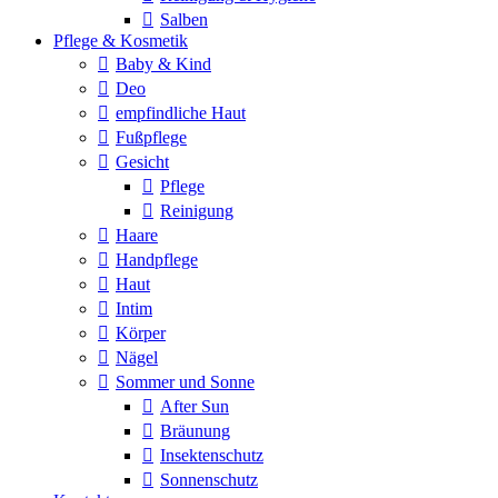
Salben
Pflege & Kosmetik
Baby & Kind
Deo
empfindliche Haut
Fußpflege
Gesicht
Pflege
Reinigung
Haare
Handpflege
Haut
Intim
Körper
Nägel
Sommer und Sonne
After Sun
Bräunung
Insektenschutz
Sonnenschutz