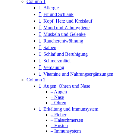
Column 1
Allergie
Fit und Schlank
Kopf, Herz und Kreislauf
Mund und Zahnhygiene
Muskeln und Gelenke
Raucherentwöhnung
Salben
Schlaf und Beruhigung
Schmerzmittel
Verdauung
Vitamine und Nahrungsergänzungen
Column 2
Augen, Ohren und Nase
– Augen
– Nase
– Ohren
Erkältung und Immunsystem
– Fieber
– Halsschmerzen
– Husten
– Immunsystem