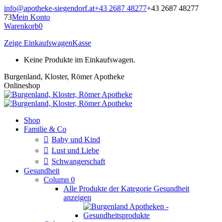
Zum
info@apotheke-siegendorf.at
+43 2687 48277
+43 2687 48277
Inhalt
73
Mein Konto
springen
Warenkorb
0
Zeige Einkaufswagen
Kasse
Keine Produkte im Einkaufswagen.
Burgenland, Kloster, Römer Apotheke
Onlineshop
Shop
Familie & Co
Baby und Kind
Lust und Liebe
Schwangerschaft
Gesundheit
Column 0
Alle Produkte der Kategorie Gesundheit
anzeigen