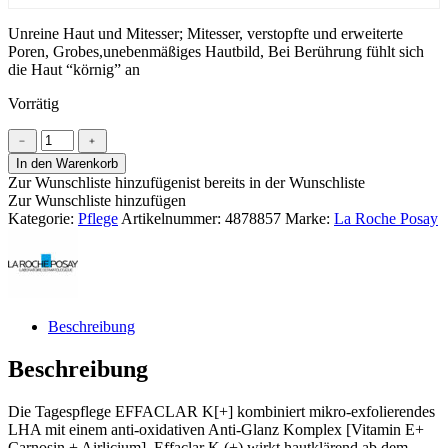
Unreine Haut und Mitesser; Mitesser, verstopfte und erweiterte
Poren, Grobes,unebenmäßiges Hautbild, Bei Berührung fühlt sich
die Haut “körnig” an
Vorrätig
La
﹣
﹢
Roche
In den Warenkorb
Posay
Zur Wunschliste hinzufügen
ist bereits in der Wunschliste
Effaclar
Zur Wunschliste hinzufügen
K
Kategorie:
Pflege
Artikelnummer:
4878857
Marke:
La Roche Posay
[+]
Menge
Beschreibung
Beschreibung
Die Tagespflege EFFACLAR K[+] kombiniert mikro-exfolierendes
LHA mit einem anti-oxidativen Anti-Glanz Komplex [Vitamin E+
Carnosin + Airlicium]. Effaclar K (+) wirkt hautklärend ab dem