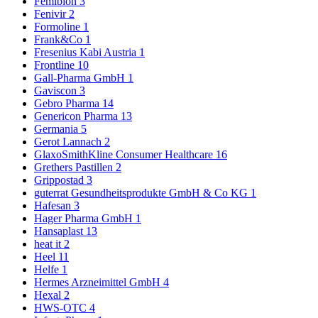
Femibion
3
Fenivir
2
Formoline
1
Frank&Co
1
Fresenius Kabi Austria
1
Frontline
10
Gall-Pharma GmbH
1
Gaviscon
3
Gebro Pharma
14
Genericon Pharma
13
Germania
5
Gerot Lannach
2
GlaxoSmithKline Consumer Healthcare
16
Grethers Pastillen
2
Grippostad
3
guterrat Gesundheitsprodukte GmbH & Co KG
1
Hafesan
3
Hager Pharma GmbH
1
Hansaplast
13
heat it
2
Heel
11
Helfe
1
Hermes Arzneimittel GmbH
4
Hexal
2
HWS-OTC
4