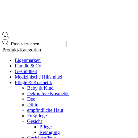
Products
search
Produkt-Kategorien
Eigenmarken
Familie & Co
Gesundheit
Medizinische Hilfsmittel
Pflege & Kosmetik
Baby & Kind
Dekorative Kosmetik
Deo
Düfte
empfindliche Haut
Fußpflege
Gesicht
Pflege
Reinigung
Gesichtspflege