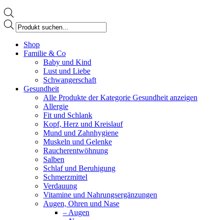
Products
search
Facebook
Shop
page
Familie & Co
opens
Baby und Kind
in
Lust und Liebe
new
Schwangerschaft
window
Gesundheit
Alle Produkte der Kategorie Gesundheit anzeigen
Allergie
Fit und Schlank
Kopf, Herz und Kreislauf
Mund und Zahnhygiene
Muskeln und Gelenke
Raucherentwöhnung
Salben
Schlaf und Beruhigung
Schmerzmittel
Verdauung
Vitamine und Nahrungsergänzungen
Augen, Ohren und Nase
– Augen