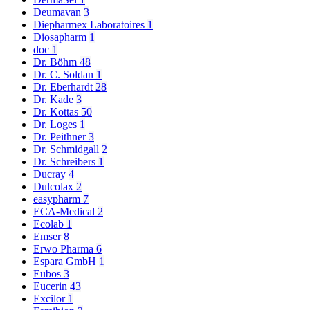
Deumavan
3
Diepharmex Laboratoires
1
Diosapharm
1
doc
1
Dr. Böhm
48
Dr. C. Soldan
1
Dr. Eberhardt
28
Dr. Kade
3
Dr. Kottas
50
Dr. Loges
1
Dr. Peithner
3
Dr. Schmidgall
2
Dr. Schreibers
1
Ducray
4
Dulcolax
2
easypharm
7
ECA-Medical
2
Ecolab
1
Emser
8
Erwo Pharma
6
Espara GmbH
1
Eubos
3
Eucerin
43
Excilor
1