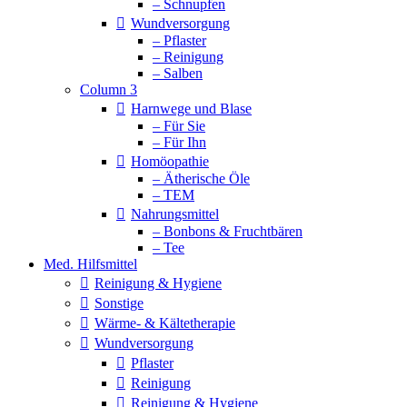
– Schnupfen
Wundversorgung
– Pflaster
– Reinigung
– Salben
Column 3
Harnwege und Blase
– Für Sie
– Für Ihn
Homöopathie
– Ätherische Öle
– TEM
Nahrungsmittel
– Bonbons & Fruchtbären
– Tee
Med. Hilfsmittel
Reinigung & Hygiene
Sonstige
Wärme- & Kältetherapie
Wundversorgung
Pflaster
Reinigung
Reinigung & Hygiene