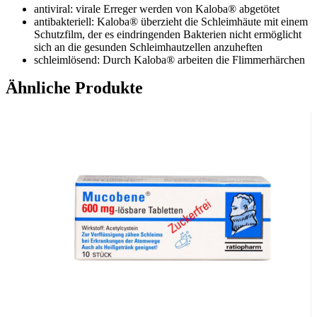
antiviral: virale Erreger werden von Kaloba® abgetötet
antibakteriell: Kaloba® überzieht die Schleimhäute mit einem
Schutzfilm, der es eindringenden Bakterien nicht ermöglicht
sich an die gesunden Schleimhautzellen anzuheften
schleimlösend: Durch Kaloba® arbeiten die Flimmerhärchen
schneller und befördern den Schleim aus der Lunge effizienter
Ähnliche Produkte
– der Abtransport von Schleim ist deutlich erleichtert
Erste Hilfe bei Erkältung
Kaloba® sollte schon bei den ersten Symptomen einer
Erkältung eingenommen werden. Um einen Rückfall zu verhindern,
sollte die Einnahme auch nach Abklingen der Symptome noch
mehrere Tage fortgeführt werden. Die Behandlungsdauer sollte 3
Wochen nicht überschreiten. Der in Kaloba® enthaltene
Wirkstoffextrakt aus der Kapland-Pelargonie wird ausschließlich
von Pflanzen aus organisch-biologischer Landwirtschaft nach
strengen Qualitätskriterien gewonnen und ist auch als Sirup für
Kinder ab 1 Jahr erhältlich.
Erste Hilfe bei Bronchitis
Kaloba® ist ein speziell für die Bronchitis zugelassenes pflanzliches