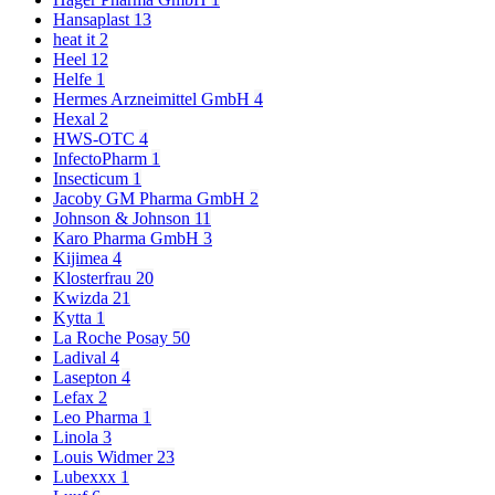
Hansaplast
13
heat it
2
Heel
12
Helfe
1
Hermes Arzneimittel GmbH
4
Hexal
2
HWS-OTC
4
InfectoPharm
1
Insecticum
1
Jacoby GM Pharma GmbH
2
Johnson & Johnson
11
Karo Pharma GmbH
3
Kijimea
4
Klosterfrau
20
Kwizda
21
Kytta
1
La Roche Posay
50
Ladival
4
Lasepton
4
Lefax
2
Leo Pharma
1
Linola
3
Louis Widmer
23
Lubexxx
1