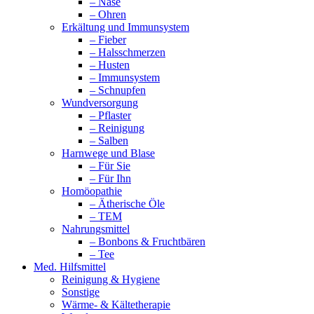
– Nase
– Ohren
Erkältung und Immunsystem
– Fieber
– Halsschmerzen
– Husten
– Immunsystem
– Schnupfen
Wundversorgung
– Pflaster
– Reinigung
– Salben
Harnwege und Blase
– Für Sie
– Für Ihn
Homöopathie
– Ätherische Öle
– TEM
Nahrungsmittel
– Bonbons & Fruchtbären
– Tee
Med. Hilfsmittel
Reinigung & Hygiene
Sonstige
Wärme- & Kältetherapie