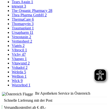
Tears Again
1
tetesept
3
The Organic Pharmacy
28
Thea Pharma GmbH
2
ThermaCare
6
Thomapyrin
3
Traumaplant
1
Ursapharm
11
Venostasin
2
Vertigoheel
2
Viatris
2
Vibrocil
1
Vichy
47
Vitango
1
Vitawund
2
Voltadol
2
Weleda
5
Wellion
1
Wick
9
Wurzeltod
1
Ihr Apotheken Service in Österreich
Schnelle Lieferung mit der Post
Versandkostenfrei ab € 49,-