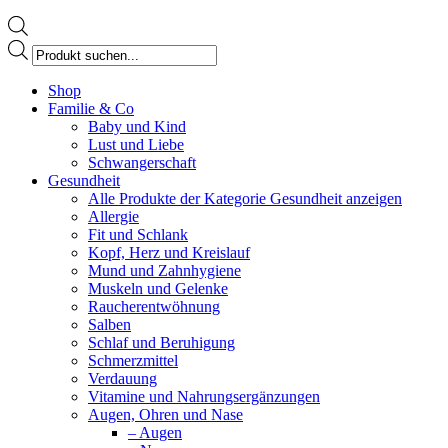
Products
search
Facebook
Shop
page
Familie & Co
opens
Baby und Kind
in
Lust und Liebe
new
Schwangerschaft
window
Gesundheit
Alle Produkte der Kategorie Gesundheit anzeigen
Allergie
Fit und Schlank
Kopf, Herz und Kreislauf
Mund und Zahnhygiene
Muskeln und Gelenke
Raucherentwöhnung
Salben
Schlaf und Beruhigung
Schmerzmittel
Verdauung
Vitamine und Nahrungsergänzungen
Augen, Ohren und Nase
– Augen