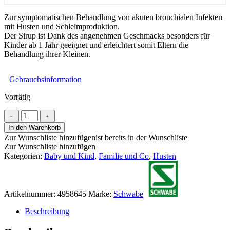
Zur symptomatischen Behandlung von akuten bronchialen Infekten
mit Husten und Schleimproduktion.
Der Sirup ist Dank des angenehmen Geschmacks besonders für
Kinder ab 1 Jahr geeignet und erleichtert somit Eltern die
Behandlung ihrer Kleinen.
Gebrauchsinformation
Vorrätig
Kaloba®
﹣
﹢
Sirup
In den Warenkorb
Menge
Zur Wunschliste hinzufügen
ist bereits in der Wunschliste
Zur Wunschliste hinzufügen
Kategorien:
Baby und Kind
,
Familie und Co
,
Husten
Artikelnummer:
4958645
Marke:
Schwabe
Beschreibung