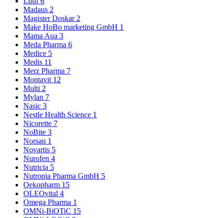
Luuf
6
Madaus
2
Magister Doskar
2
Make HoBo marketing GmbH
1
Mama Aua
3
Meda Pharma
6
Medice
5
Medis
11
Merz Pharma
7
Montavit
12
Multi
2
Mylan
7
Nasic
3
Nestle Health Science
1
Nicorette
7
NoBite
3
Norsan
1
Novartis
5
Nurofen
4
Nutricia
5
Nutropia Pharma GmbH
5
Oekopharm
15
OLEOvital
4
Omega Pharma
1
OMNi-BiOTiC
15