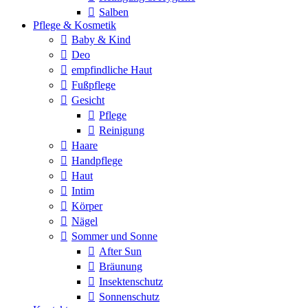
Salben
Pflege & Kosmetik
Baby & Kind
Deo
empfindliche Haut
Fußpflege
Gesicht
Pflege
Reinigung
Haare
Handpflege
Haut
Intim
Körper
Nägel
Sommer und Sonne
After Sun
Bräunung
Insektenschutz
Sonnenschutz