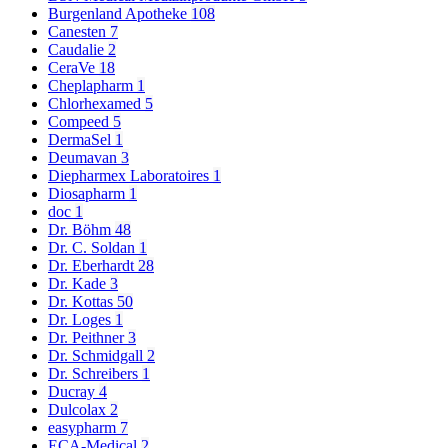
Burgenland Apotheke
108
Canesten
7
Caudalie
2
CeraVe
18
Cheplapharm
1
Chlorhexamed
5
Compeed
5
DermaSel
1
Deumavan
3
Diepharmex Laboratoires
1
Diosapharm
1
doc
1
Dr. Böhm
48
Dr. C. Soldan
1
Dr. Eberhardt
28
Dr. Kade
3
Dr. Kottas
50
Dr. Loges
1
Dr. Peithner
3
Dr. Schmidgall
2
Dr. Schreibers
1
Ducray
4
Dulcolax
2
easypharm
7
ECA-Medical
2