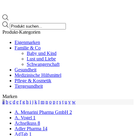
Products
search
Produkt-Kategorien
Eigenmarken
Familie & Co
Baby und Kind
Lust und Liebe
Schwangerschaft
Gesundheit
Medizinische Hilfsmittel
Pflege & Kosmetik
Tiergesundheit
Marken
a
b
c
d
e
f
g
h
i
j
k
l
m
n
o
p
r
s
t
u
v
w
A. Menarini Pharma GmbH
2
A. Vogel
1
Achselkuss
8
Adler Pharma
14
AdTab
1