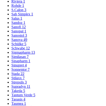
Riviera
1
Rohde
1
S.Calon
3
Sab Simplex
1
Salus
1
Sandoz
1
Sanofi
12
Sanopal
1
Sanostol
3
Sanova
49
Schülke
5
Schwabe
12
Sigmapharm
13
Similasan
7
Sinapharm
1
Sinupret
4
Sonnentor
7
Stada
22
Stilaxx
7
Strepsils
3
Supradyn
11
Takeda
5
Tantum Verde
5
Taoasis
4
Taumea
1