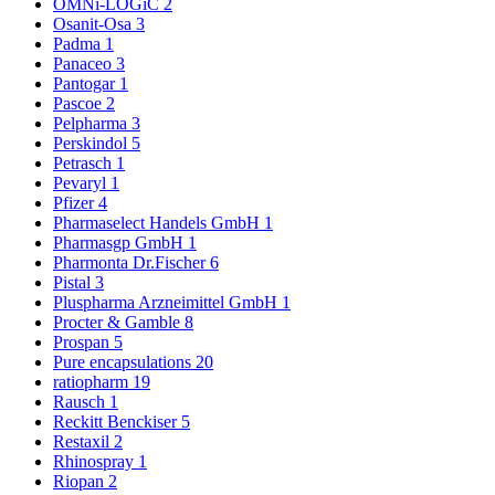
OMNi-LOGiC
2
Osanit-Osa
3
Padma
1
Panaceo
3
Pantogar
1
Pascoe
2
Pelpharma
3
Perskindol
5
Petrasch
1
Pevaryl
1
Pfizer
4
Pharmaselect Handels GmbH
1
Pharmasgp GmbH
1
Pharmonta Dr.Fischer
6
Pistal
3
Pluspharma Arzneimittel GmbH
1
Procter & Gamble
8
Prospan
5
Pure encapsulations
20
ratiopharm
19
Rausch
1
Reckitt Benckiser
5
Restaxil
2
Rhinospray
1
Riopan
2