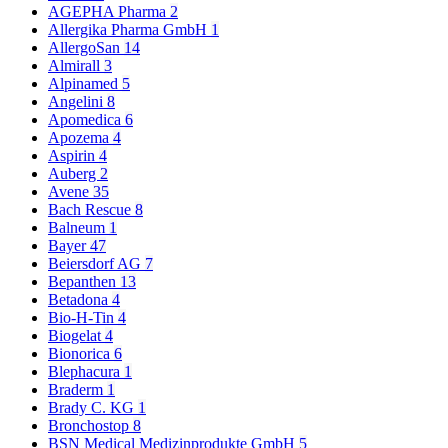
AGEPHA Pharma
2
Allergika Pharma GmbH
1
AllergoSan
14
Almirall
3
Alpinamed
5
Angelini
8
Apomedica
6
Apozema
4
Aspirin
4
Auberg
2
Avene
35
Bach Rescue
8
Balneum
1
Bayer
47
Beiersdorf AG
7
Bepanthen
13
Betadona
4
Bio-H-Tin
4
Biogelat
4
Bionorica
6
Blephacura
1
Braderm
1
Brady C. KG
1
Bronchostop
8
BSN Medical Medizinprodukte GmbH
5