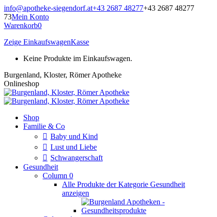
Zum
info@apotheke-siegendorf.at
+43 2687 48277
+43 2687 48277
Inhalt
73
Mein Konto
springen
Warenkorb
0
Zeige Einkaufswagen
Kasse
Keine Produkte im Einkaufswagen.
Burgenland, Kloster, Römer Apotheke
Onlineshop
Shop
Familie & Co
Baby und Kind
Lust und Liebe
Schwangerschaft
Gesundheit
Column 0
Alle Produkte der Kategorie Gesundheit
anzeigen