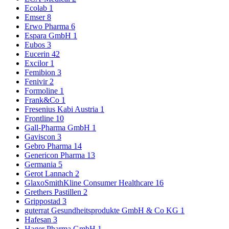
Ecolab
1
Emser
8
Erwo Pharma
6
Espara GmbH
1
Eubos
3
Eucerin
42
Excilor
1
Femibion
3
Fenivir
2
Formoline
1
Frank&Co
1
Fresenius Kabi Austria
1
Frontline
10
Gall-Pharma GmbH
1
Gaviscon
3
Gebro Pharma
14
Genericon Pharma
13
Germania
5
Gerot Lannach
2
GlaxoSmithKline Consumer Healthcare
16
Grethers Pastillen
2
Grippostad
3
guterrat Gesundheitsprodukte GmbH & Co KG
1
Hafesan
3
Hager Pharma GmbH
1