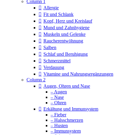
Column 1
Allergie
Fit und Schlank
Kopf, Herz und Kreislauf
Mund und Zahnhygiene
Muskeln und Gelenke
Raucherentwöhnung
Salben
Schlaf und Beruhigung
Schmerzmittel
Verdauung
Vitamine und Nahrungsergänzungen
Column 2
Augen, Ohren und Nase
– Augen
– Nase
– Ohren
Erkältung und Immunsystem
– Fieber
– Halsschmerzen
– Husten
– Immunsystem