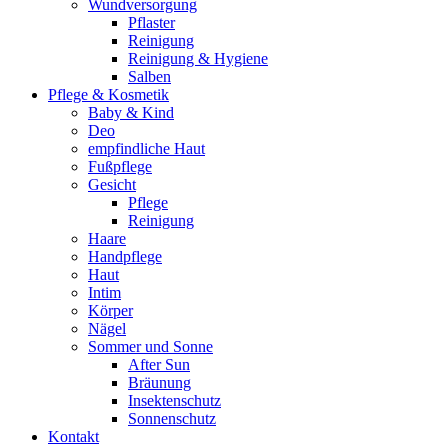
Wundversorgung
Pflaster
Reinigung
Reinigung & Hygiene
Salben
Pflege & Kosmetik
Baby & Kind
Deo
empfindliche Haut
Fußpflege
Gesicht
Pflege
Reinigung
Haare
Handpflege
Haut
Intim
Körper
Nägel
Sommer und Sonne
After Sun
Bräunung
Insektenschutz
Sonnenschutz
Kontakt