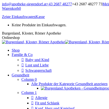
Zum
info@apotheke-siegendorf.at
+43 2687 48277
+43 2687 48277 73
Mei
Inhalt
Warenkorb
0
springen
Zeige Einkaufswagen
Kasse
Keine Produkte im Einkaufswagen.
Burgenland, Kloster, Römer Apotheke
Onlineshop
Shop
Familie & Co
Baby und Kind
Lust und Liebe
Schwangerschaft
Gesundheit
Column 0
Alle Produkte der Kategorie Gesundheit anzeigen
Column 1
Allergie
Fit und Schlank
Kopf, Herz und Kreislauf