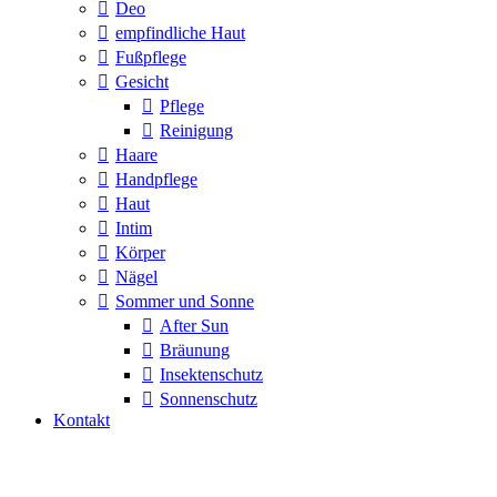
Deo
empfindliche Haut
Fußpflege
Gesicht
Pflege
Reinigung
Haare
Handpflege
Haut
Intim
Körper
Nägel
Sommer und Sonne
After Sun
Bräunung
Insektenschutz
Sonnenschutz
Kontakt