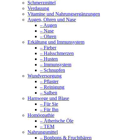
Schmerzmittel
Verdauung
Vitamine und Nahrungsergänzungen
Augen, Ohren und Nase
– Augen
– Nase
– Ohren
Erkältung und Immunsystem
– Fieber
– Halsschmerzen
– Husten
– Immunsystem
– Schnupfen
Wundversorgung
– Pflaster
– Reinigung
– Salben
Harnwege und Blase
– Für Sie
– Für Ihn
Homöopathie
– Ätherische Öle
– TEM
Nahrungsmittel
– Bonbons & Fruchtbären