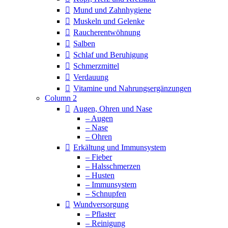
Mund und Zahnhygiene
Muskeln und Gelenke
Raucherentwöhnung
Salben
Schlaf und Beruhigung
Schmerzmittel
Verdauung
Vitamine und Nahrungsergänzungen
Column 2
Augen, Ohren und Nase
– Augen
– Nase
– Ohren
Erkältung und Immunsystem
– Fieber
– Halsschmerzen
– Husten
– Immunsystem
– Schnupfen
Wundversorgung
– Pflaster
– Reinigung