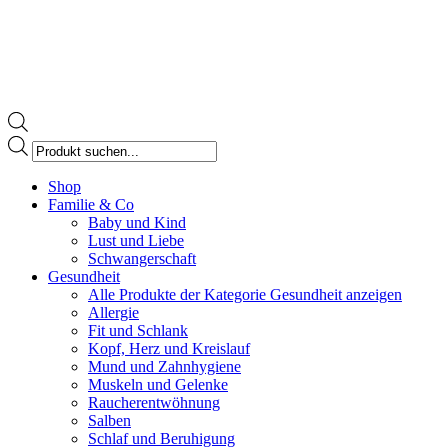
Products
search
Facebook
Shop
page
Familie & Co
opens
Baby und Kind
in
Lust und Liebe
new
Schwangerschaft
window
Gesundheit
Alle Produkte der Kategorie Gesundheit anzeigen
Allergie
Fit und Schlank
Kopf, Herz und Kreislauf
Mund und Zahnhygiene
Muskeln und Gelenke
Raucherentwöhnung
Salben
Schlaf und Beruhigung