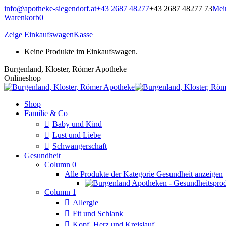
Zum
info@apotheke-siegendorf.at
+43 2687 48277
+43 2687 48277 73
Mei
Inhalt
Warenkorb
0
springen
Zeige Einkaufswagen
Kasse
Keine Produkte im Einkaufswagen.
Burgenland, Kloster, Römer Apotheke
Onlineshop
Shop
Familie & Co
Baby und Kind
Lust und Liebe
Schwangerschaft
Gesundheit
Column 0
Alle Produkte der Kategorie Gesundheit anzeigen
Column 1
Allergie
Fit und Schlank
Kopf, Herz und Kreislauf