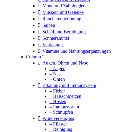
Mund und Zahnhygiene
Muskeln und Gelenke
Raucherentwöhnung
Salben
Schlaf und Beruhigung
Schmerzmittel
Verdauung
Vitamine und Nahrungsergänzungen
Column 2
Augen, Ohren und Nase
– Augen
– Nase
– Ohren
Erkältung und Immunsystem
– Fieber
– Halsschmerzen
– Husten
– Immunsystem
– Schnupfen
Wundversorgung
– Pflaster
– Reinigung