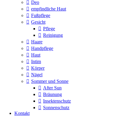
Deo
empfindliche Haut
Fußpflege
Gesicht
Pflege
Reinigung
Haare
Handpflege
Haut
Intim
Körper
Nägel
Sommer und Sonne
After Sun
Bräunung
Insektenschutz
Sonnenschutz
Kontakt