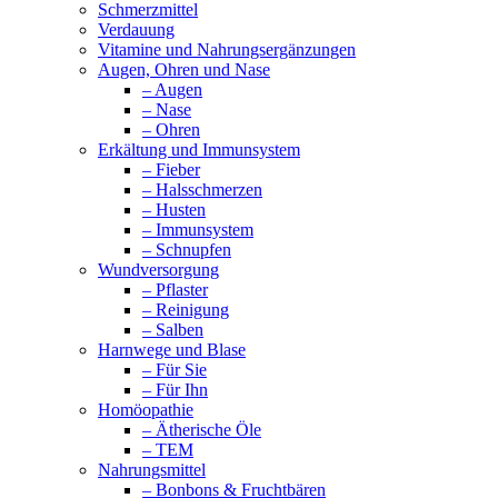
Schmerzmittel
Verdauung
Vitamine und Nahrungsergänzungen
Augen, Ohren und Nase
– Augen
– Nase
– Ohren
Erkältung und Immunsystem
– Fieber
– Halsschmerzen
– Husten
– Immunsystem
– Schnupfen
Wundversorgung
– Pflaster
– Reinigung
– Salben
Harnwege und Blase
– Für Sie
– Für Ihn
Homöopathie
– Ätherische Öle
– TEM
Nahrungsmittel
– Bonbons & Fruchtbären