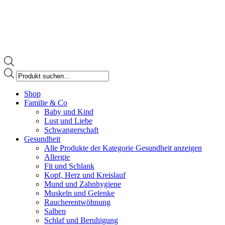
Products
search
Facebook
Shop
page
Familie & Co
opens
Baby und Kind
in
Lust und Liebe
new
Schwangerschaft
window
Gesundheit
Alle Produkte der Kategorie Gesundheit anzeigen
Allergie
Fit und Schlank
Kopf, Herz und Kreislauf
Mund und Zahnhygiene
Muskeln und Gelenke
Raucherentwöhnung
Salben
Schlaf und Beruhigung