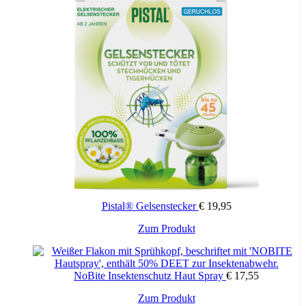
Pistal® Gelsenstecker
€
19,95
Dieses
Zum Produkt
Produkt
weist
mehrere
NoBite Insektenschutz Haut Spray
€
17,55
Varianten
auf.
Zum Produkt
Die