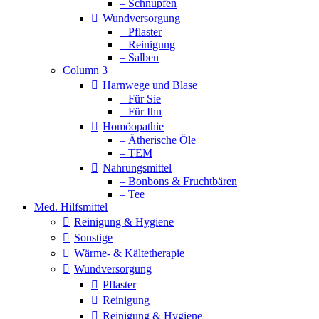
– Schnupfen
Wundversorgung
– Pflaster
– Reinigung
– Salben
Column 3
Harnwege und Blase
– Für Sie
– Für Ihn
Homöopathie
– Ätherische Öle
– TEM
Nahrungsmittel
– Bonbons & Fruchtbären
– Tee
Med. Hilfsmittel
Reinigung & Hygiene
Sonstige
Wärme- & Kältetherapie
Wundversorgung
Pflaster
Reinigung
Reinigung & Hygiene