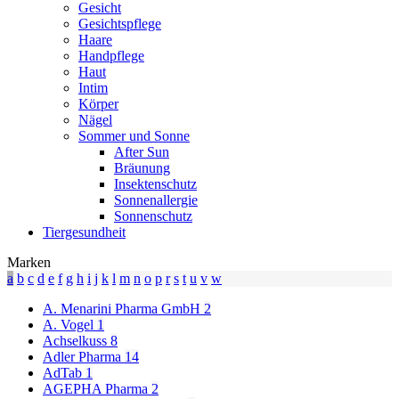
Gesicht
Gesichtspflege
Haare
Handpflege
Haut
Intim
Körper
Nägel
Sommer und Sonne
After Sun
Bräunung
Insektenschutz
Sonnenallergie
Sonnenschutz
Tiergesundheit
Marken
a
b
c
d
e
f
g
h
i
j
k
l
m
n
o
p
r
s
t
u
v
w
A. Menarini Pharma GmbH
2
A. Vogel
1
Achselkuss
8
Adler Pharma
14
AdTab
1
AGEPHA Pharma
2