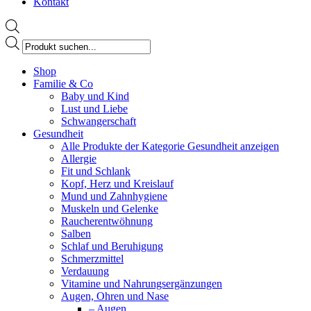
Kontakt
Products
search
Facebook
Shop
page
Familie & Co
opens
Baby und Kind
in
Lust und Liebe
new
Schwangerschaft
window
Gesundheit
Alle Produkte der Kategorie Gesundheit anzeigen
Allergie
Fit und Schlank
Kopf, Herz und Kreislauf
Mund und Zahnhygiene
Muskeln und Gelenke
Raucherentwöhnung
Salben
Schlaf und Beruhigung
Schmerzmittel
Verdauung
Vitamine und Nahrungsergänzungen
Augen, Ohren und Nase
– Augen