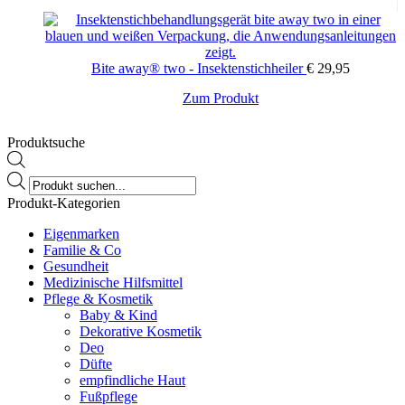
Optionen
können
auf
der
Bite away® two - Insektenstichheiler
€
29,95
Produktseite
gewählt
Zum Produkt
werden
Produktsuche
Products
search
Produkt-Kategorien
Eigenmarken
Familie & Co
Gesundheit
Medizinische Hilfsmittel
Pflege & Kosmetik
Baby & Kind
Dekorative Kosmetik
Deo
Düfte
empfindliche Haut
Fußpflege