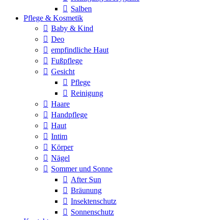
Salben
Pflege & Kosmetik
Baby & Kind
Deo
empfindliche Haut
Fußpflege
Gesicht
Pflege
Reinigung
Haare
Handpflege
Haut
Intim
Körper
Nägel
Sommer und Sonne
After Sun
Bräunung
Insektenschutz
Sonnenschutz