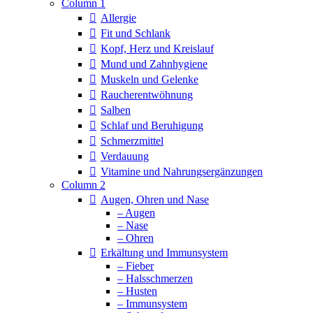
Column 1
Allergie
Fit und Schlank
Kopf, Herz und Kreislauf
Mund und Zahnhygiene
Muskeln und Gelenke
Raucherentwöhnung
Salben
Schlaf und Beruhigung
Schmerzmittel
Verdauung
Vitamine und Nahrungsergänzungen
Column 2
Augen, Ohren und Nase
– Augen
– Nase
– Ohren
Erkältung und Immunsystem
– Fieber
– Halsschmerzen
– Husten
– Immunsystem