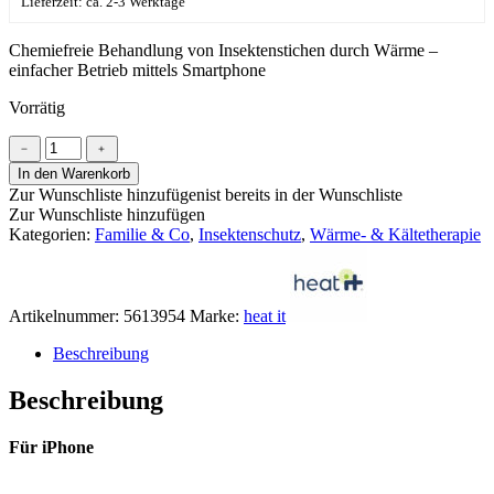
Lieferzeit: ca. 2-3 Werktage
Chemiefreie Behandlung von Insektenstichen durch Wärme –
einfacher Betrieb mittels Smartphone
Vorrätig
heat
﹣
﹢
it®
In den Warenkorb
für
Zur Wunschliste hinzufügen
ist bereits in der Wunschliste
iPhone
Zur Wunschliste hinzufügen
Menge
Kategorien:
Familie & Co
,
Insektenschutz
,
Wärme- & Kältetherapie
Artikelnummer:
5613954
Marke:
heat it
Beschreibung
Beschreibung
Für iPhone