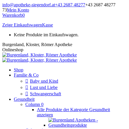
Zum
info@apotheke-siegendorf.at
+43 2687 48277
+43 2687 48277
Inhalt
73
Mein Konto
springen
Warenkorb
0
Zeige Einkaufswagen
Kasse
Keine Produkte im Einkaufswagen.
Burgenland, Kloster, Römer Apotheke
Onlineshop
Shop
Familie & Co
Baby und Kind
Lust und Liebe
Schwangerschaft
Gesundheit
Column 0
Alle Produkte der Kategorie Gesundheit
anzeigen