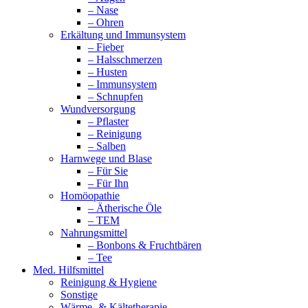
– Nase
– Ohren
Erkältung und Immunsystem
– Fieber
– Halsschmerzen
– Husten
– Immunsystem
– Schnupfen
Wundversorgung
– Pflaster
– Reinigung
– Salben
Harnwege und Blase
– Für Sie
– Für Ihn
Homöopathie
– Ätherische Öle
– TEM
Nahrungsmittel
– Bonbons & Fruchtbären
– Tee
Med. Hilfsmittel
Reinigung & Hygiene
Sonstige
Wärme- & Kältetherapie