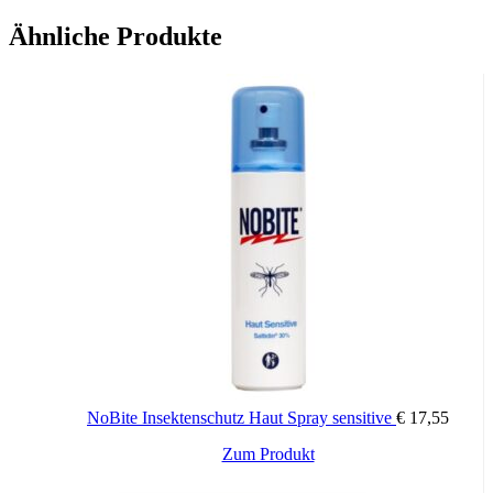
Dank heat it® kannst du juckende Insektenstiche jederzeit und
innerhalb weniger Augenblicke mit deinem Smartphone
Ähnliche Produkte
behandeln. Dein idealer Begleiter im Alltag, auf Reisen oder beim
Sport.
Sicheres & zuverlässiges Medizinprodukt – Medizinisch bestätigtes
Wirkprinzip – Chemiefreie Behandlung mittels Wärme – Keine
internen Batterien verbaut
NoBite Insektenschutz Haut Spray sensitive
€
17,55
Zum Produkt