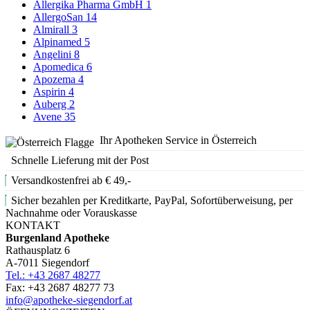
Allergika Pharma GmbH
1
AllergoSan
14
Almirall
3
Alpinamed
5
Angelini
8
Apomedica
6
Apozema
4
Aspirin
4
Auberg
2
Avene
35
Ihr Apotheken Service in Österreich
Schnelle Lieferung mit der Post
Versandkostenfrei ab € 49,-
Sicher bezahlen per Kreditkarte, PayPal, Sofortüberweisung, per
Nachnahme oder Vorauskasse
KONTAKT
Burgenland Apotheke
Rathausplatz 6
A-7011 Siegendorf
Tel.: +43 2687 48277
Fax: +43 2687 48277 73
info@apotheke-siegendorf.at