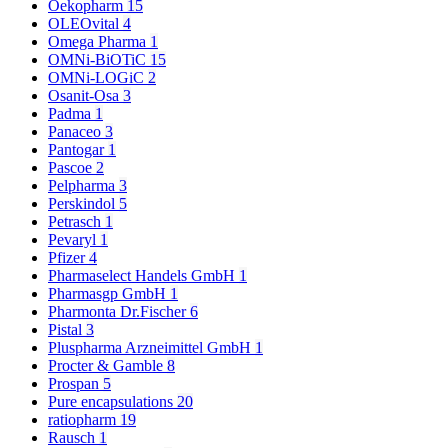
Oekopharm
15
OLEOvital
4
Omega Pharma
1
OMNi-BiOTiC
15
OMNi-LOGiC
2
Osanit-Osa
3
Padma
1
Panaceo
3
Pantogar
1
Pascoe
2
Pelpharma
3
Perskindol
5
Petrasch
1
Pevaryl
1
Pfizer
4
Pharmaselect Handels GmbH
1
Pharmasgp GmbH
1
Pharmonta Dr.Fischer
6
Pistal
3
Pluspharma Arzneimittel GmbH
1
Procter & Gamble
8
Prospan
5
Pure encapsulations
20
ratiopharm
19
Rausch
1