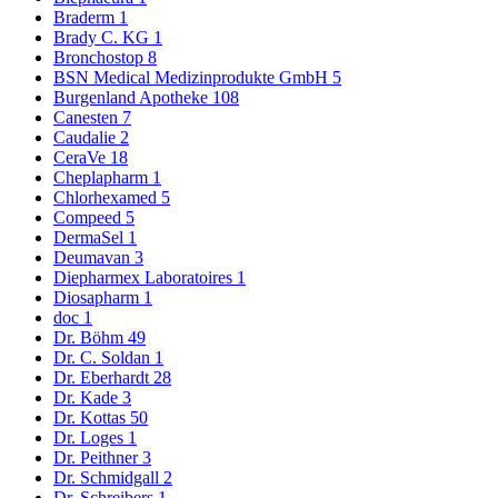
Braderm
1
Brady C. KG
1
Bronchostop
8
BSN Medical Medizinprodukte GmbH
5
Burgenland Apotheke
108
Canesten
7
Caudalie
2
CeraVe
18
Cheplapharm
1
Chlorhexamed
5
Compeed
5
DermaSel
1
Deumavan
3
Diepharmex Laboratoires
1
Diosapharm
1
doc
1
Dr. Böhm
49
Dr. C. Soldan
1
Dr. Eberhardt
28
Dr. Kade
3
Dr. Kottas
50
Dr. Loges
1
Dr. Peithner
3
Dr. Schmidgall
2
Dr. Schreibers
1