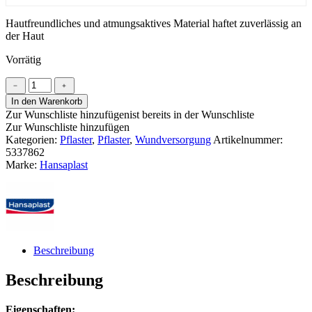
Hautfreundliches und atmungsaktives Material haftet zuverlässig an
der Haut
Vorrätig
Hansaplast
﹣
﹢
Aqua
In den Warenkorb
Protect
Zur Wunschliste hinzufügen
ist bereits in der Wunschliste
XL
Zur Wunschliste hinzufügen
Menge
Kategorien:
Pflaster
,
Pflaster
,
Wundversorgung
Artikelnummer:
5337862
Marke:
Hansaplast
Beschreibung
Beschreibung
Eigenschaften: