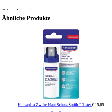
Gebrauchsanweisung:
Verwenden Sie jedes Pflaster nur einmal.
Ähnliche Produkte
Schritt 1:
Reinigen Sie die Wunde und entfernen Sie sanft kleine
Fremdkörper oder Verschmutzungen.
Schritt 2:
Trocknen Sie die Haut um die Wunde vorsichtig ab.
Schritt 3:
Bringen Sie das Pflaster an, ohne es zu dehnen und
vermeiden Sie Faltenbildung.
Hansaplast Zweite Haut Schutz Sprüh-Pflaster
€
15,85