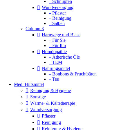
– Schnupfen
Wundversorgung
– Pflaster
– Reinigung
– Salben
Column 3
Harnwege und Blase
– Für Sie
– Für Ihn
Homöopathie
– Ätherische Öle
– TEM
Nahrungsmittel
– Bonbons & Fruchtbären
– Tee
Med. Hilfsmittel
Reinigung & Hygiene
Sonstige
Wärme- & Kältetherapie
Wundversorgung
Pflaster
Reinigung
Reinigung & Hygiene