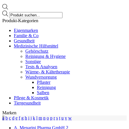
Products
search
Produkt-Kategorien
Eigenmarken
Familie & Co
Gesundheit
Medizinische Hilfsmittel
Gehörschutz
Reinigung & Hygiene
Sonstige
Tests & Analysen
Wärme- & Kältetherapie
Wundversorgung
Pflaster
Reinigung
Salben
Pflege & Kosmetik
Tiergesundheit
Marken
a
b
c
d
e
f
g
h
i
j
k
l
m
n
o
p
r
s
t
u
v
w
A. Menarini Pharma GmbH
2