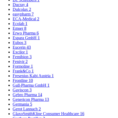
Ducray
4
Dulcolax
2
easypharm
7
ECA-Medical
2
Ecolab
1
Emser
8
Erwo Pharma
6
Espara GmbH
1
Eubos
3
Eucerin
43
Excilor
1
Femibion
3
Fenivir
2
Formoline
1
Frank&Co
1
Fresenius Kabi Austria
1
Frontline
10
Gall-Pharma GmbH
1
Gaviscon
3
Gebro Pharma
14
Genericon Pharma
13
Germania
5
Gerot Lannach
2
GlaxoSmithKline Consumer Healthcare
16