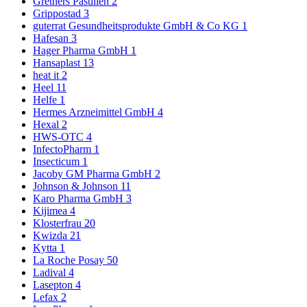
Grethers Pastillen
2
Grippostad
3
guterrat Gesundheitsprodukte GmbH & Co KG
1
Hafesan
3
Hager Pharma GmbH
1
Hansaplast
13
heat it
2
Heel
11
Helfe
1
Hermes Arzneimittel GmbH
4
Hexal
2
HWS-OTC
4
InfectoPharm
1
Insecticum
1
Jacoby GM Pharma GmbH
2
Johnson & Johnson
11
Karo Pharma GmbH
3
Kijimea
4
Klosterfrau
20
Kwizda
21
Kytta
1
La Roche Posay
50
Ladival
4
Lasepton
4
Lefax
2