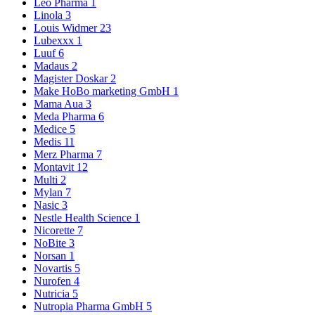
Leo Pharma
1
Linola
3
Louis Widmer
23
Lubexxx
1
Luuf
6
Madaus
2
Magister Doskar
2
Make HoBo marketing GmbH
1
Mama Aua
3
Meda Pharma
6
Medice
5
Medis
11
Merz Pharma
7
Montavit
12
Multi
2
Mylan
7
Nasic
3
Nestle Health Science
1
Nicorette
7
NoBite
3
Norsan
1
Novartis
5
Nurofen
4
Nutricia
5
Nutropia Pharma GmbH
5