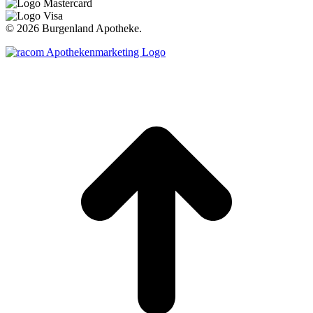
©
2026 Burgenland Apotheke.
t
T