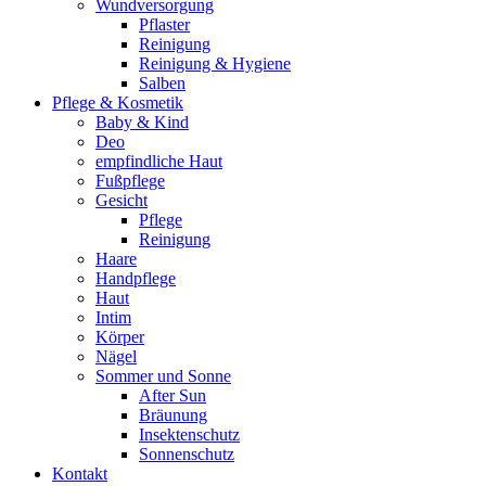
Wundversorgung
Pflaster
Reinigung
Reinigung & Hygiene
Salben
Pflege & Kosmetik
Baby & Kind
Deo
empfindliche Haut
Fußpflege
Gesicht
Pflege
Reinigung
Haare
Handpflege
Haut
Intim
Körper
Nägel
Sommer und Sonne
After Sun
Bräunung
Insektenschutz
Sonnenschutz
Kontakt