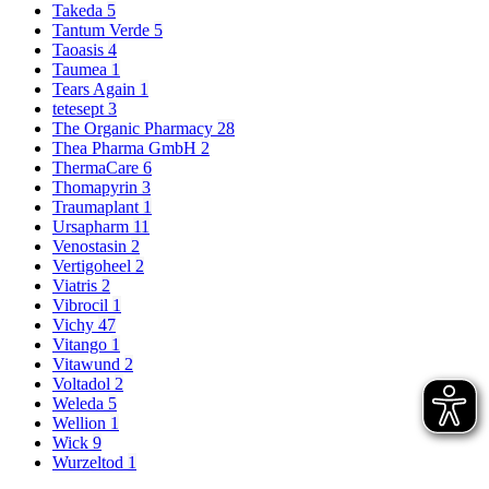
Takeda
5
Tantum Verde
5
Taoasis
4
Taumea
1
Tears Again
1
tetesept
3
The Organic Pharmacy
28
Thea Pharma GmbH
2
ThermaCare
6
Thomapyrin
3
Traumaplant
1
Ursapharm
11
Venostasin
2
Vertigoheel
2
Viatris
2
Vibrocil
1
Vichy
47
Vitango
1
Vitawund
2
Voltadol
2
Weleda
5
Wellion
1
Wick
9
Wurzeltod
1