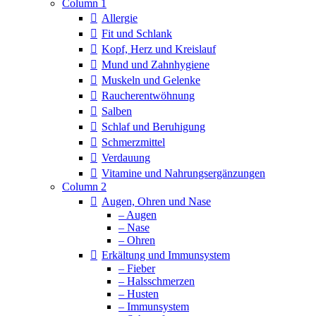
Column 1
Allergie
Fit und Schlank
Kopf, Herz und Kreislauf
Mund und Zahnhygiene
Muskeln und Gelenke
Raucherentwöhnung
Salben
Schlaf und Beruhigung
Schmerzmittel
Verdauung
Vitamine und Nahrungsergänzungen
Column 2
Augen, Ohren und Nase
– Augen
– Nase
– Ohren
Erkältung und Immunsystem
– Fieber
– Halsschmerzen
– Husten
– Immunsystem