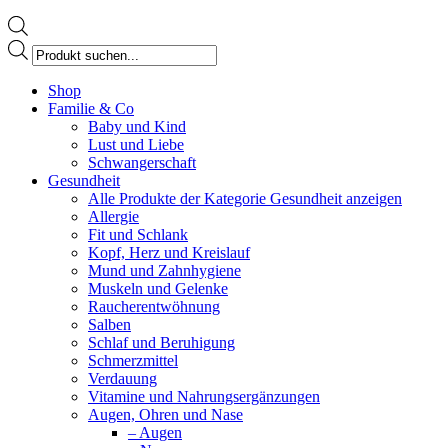
Products
search
Facebook
Shop
page
Familie & Co
opens
Baby und Kind
in
Lust und Liebe
new
Schwangerschaft
window
Gesundheit
Alle Produkte der Kategorie Gesundheit anzeigen
Allergie
Fit und Schlank
Kopf, Herz und Kreislauf
Mund und Zahnhygiene
Muskeln und Gelenke
Raucherentwöhnung
Salben
Schlaf und Beruhigung
Schmerzmittel
Verdauung
Vitamine und Nahrungsergänzungen
Augen, Ohren und Nase
– Augen