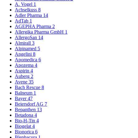
A. Vogel
1
Achselkuss
8
Adler Pharma
14
AdTab
1
AGEPHA Pharma
2
Allergika Pharma GmbH
1
AllergoSan
14
Almirall
3
Alpinamed
5
Angelini
8
Apomedica
6
Apozema
4
Aspirin
4
Auberg
2
Avene
35
Bach Rescue
8
Balneum
1
Bayer
47
Beiersdorf AG
7
Bepanthen
13
Betadona
4
Bio-H-Tin
4
Biogelat
4
Bionorica
6
Blephacura
1