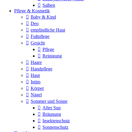
Salben
Pflege & Kosmetik
Baby & Kind
Deo
empfindliche Haut
Fußpflege
Gesicht
Pflege
Reinigung
Haare
Handpflege
Haut
Intim
Körper
Nägel
Sommer und Sonne
After Sun
Bräunung
Insektenschutz
Sonnenschutz