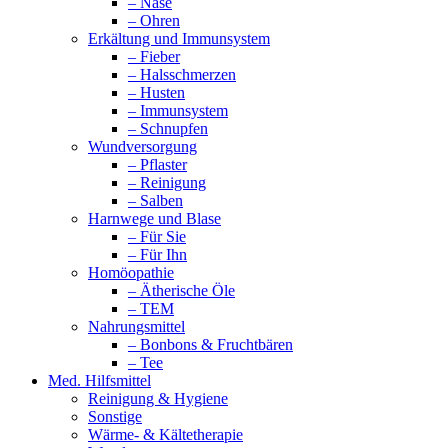
– Nase
– Ohren
Erkältung und Immunsystem
– Fieber
– Halsschmerzen
– Husten
– Immunsystem
– Schnupfen
Wundversorgung
– Pflaster
– Reinigung
– Salben
Harnwege und Blase
– Für Sie
– Für Ihn
Homöopathie
– Ätherische Öle
– TEM
Nahrungsmittel
– Bonbons & Fruchtbären
– Tee
Med. Hilfsmittel
Reinigung & Hygiene
Sonstige
Wärme- & Kältetherapie