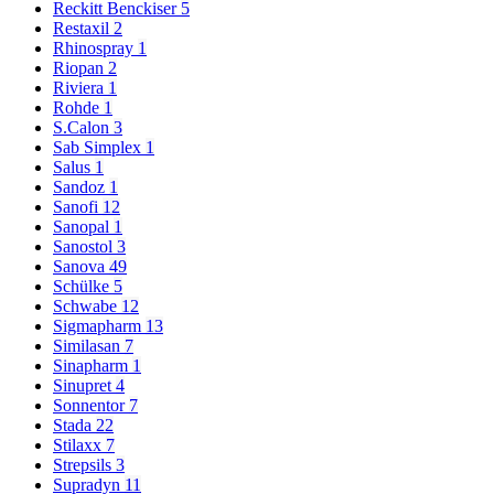
Reckitt Benckiser
5
Restaxil
2
Rhinospray
1
Riopan
2
Riviera
1
Rohde
1
S.Calon
3
Sab Simplex
1
Salus
1
Sandoz
1
Sanofi
12
Sanopal
1
Sanostol
3
Sanova
49
Schülke
5
Schwabe
12
Sigmapharm
13
Similasan
7
Sinapharm
1
Sinupret
4
Sonnentor
7
Stada
22
Stilaxx
7
Strepsils
3
Supradyn
11