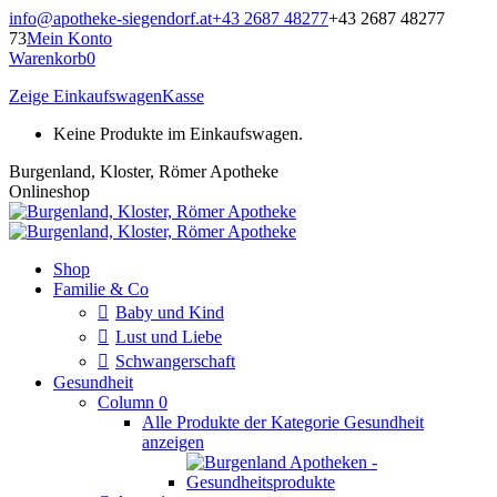
Zum
info@apotheke-siegendorf.at
+43 2687 48277
+43 2687 48277
Inhalt
73
Mein Konto
springen
Warenkorb
0
Zeige Einkaufswagen
Kasse
Keine Produkte im Einkaufswagen.
Burgenland, Kloster, Römer Apotheke
Onlineshop
Shop
Familie & Co
Baby und Kind
Lust und Liebe
Schwangerschaft
Gesundheit
Column 0
Alle Produkte der Kategorie Gesundheit
anzeigen