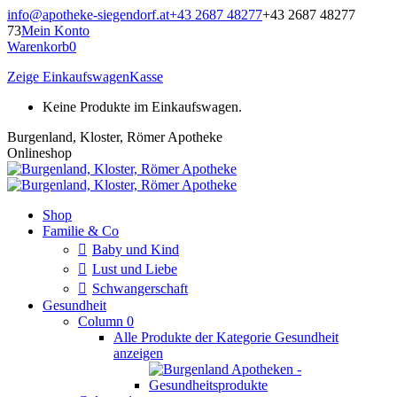
Zum
info@apotheke-siegendorf.at
+43 2687 48277
+43 2687 48277
Inhalt
73
Mein Konto
springen
Warenkorb
0
Zeige Einkaufswagen
Kasse
Keine Produkte im Einkaufswagen.
Burgenland, Kloster, Römer Apotheke
Onlineshop
Shop
Familie & Co
Baby und Kind
Lust und Liebe
Schwangerschaft
Gesundheit
Column 0
Alle Produkte der Kategorie Gesundheit
anzeigen