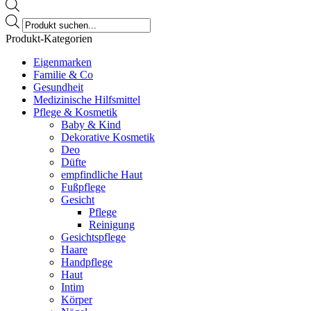
Products
search
Produkt-Kategorien
Eigenmarken
Familie & Co
Gesundheit
Medizinische Hilfsmittel
Pflege & Kosmetik
Baby & Kind
Dekorative Kosmetik
Deo
Düfte
empfindliche Haut
Fußpflege
Gesicht
Pflege
Reinigung
Gesichtspflege
Haare
Handpflege
Haut
Intim
Körper