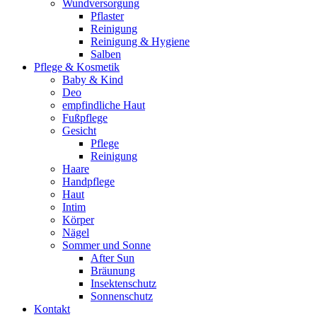
Wundversorgung
Pflaster
Reinigung
Reinigung & Hygiene
Salben
Pflege & Kosmetik
Baby & Kind
Deo
empfindliche Haut
Fußpflege
Gesicht
Pflege
Reinigung
Haare
Handpflege
Haut
Intim
Körper
Nägel
Sommer und Sonne
After Sun
Bräunung
Insektenschutz
Sonnenschutz
Kontakt