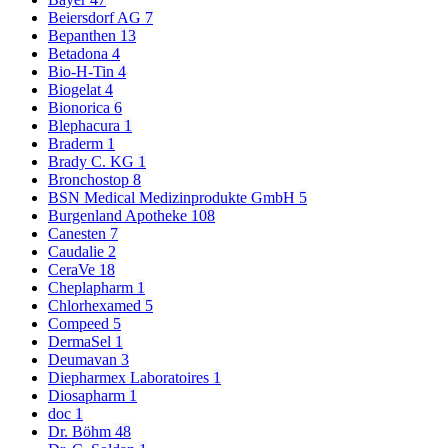
Beiersdorf AG
7
Bepanthen
13
Betadona
4
Bio-H-Tin
4
Biogelat
4
Bionorica
6
Blephacura
1
Braderm
1
Brady C. KG
1
Bronchostop
8
BSN Medical Medizinprodukte GmbH
5
Burgenland Apotheke
108
Canesten
7
Caudalie
2
CeraVe
18
Cheplapharm
1
Chlorhexamed
5
Compeed
5
DermaSel
1
Deumavan
3
Diepharmex Laboratoires
1
Diosapharm
1
doc
1
Dr. Böhm
48