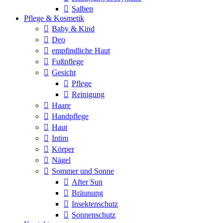
Salben
Pflege & Kosmetik
Baby & Kind
Deo
empfindliche Haut
Fußpflege
Gesicht
Pflege
Reinigung
Haare
Handpflege
Haut
Intim
Körper
Nägel
Sommer und Sonne
After Sun
Bräunung
Insektenschutz
Sonnenschutz