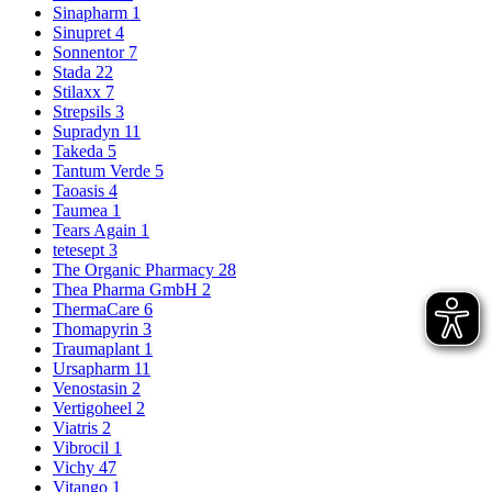
Sinapharm
1
Sinupret
4
Sonnentor
7
Stada
22
Stilaxx
7
Strepsils
3
Supradyn
11
Takeda
5
Tantum Verde
5
Taoasis
4
Taumea
1
Tears Again
1
tetesept
3
The Organic Pharmacy
28
Thea Pharma GmbH
2
ThermaCare
6
Thomapyrin
3
Traumaplant
1
Ursapharm
11
Venostasin
2
Vertigoheel
2
Viatris
2
Vibrocil
1
Vichy
47
Vitango
1