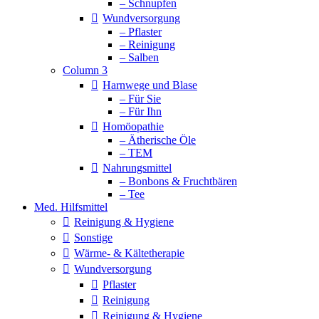
– Schnupfen
Wundversorgung
– Pflaster
– Reinigung
– Salben
Column 3
Harnwege und Blase
– Für Sie
– Für Ihn
Homöopathie
– Ätherische Öle
– TEM
Nahrungsmittel
– Bonbons & Fruchtbären
– Tee
Med. Hilfsmittel
Reinigung & Hygiene
Sonstige
Wärme- & Kältetherapie
Wundversorgung
Pflaster
Reinigung
Reinigung & Hygiene