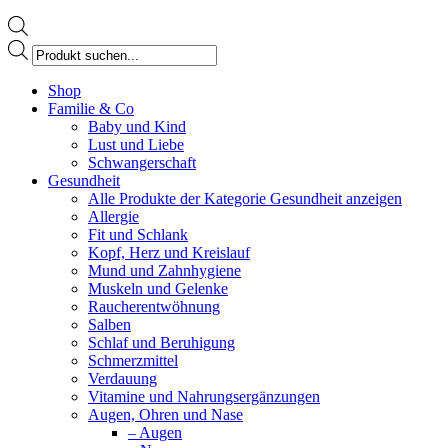
Products
search
Facebook
Shop
page
Familie & Co
opens
Baby und Kind
in
Lust und Liebe
new
Schwangerschaft
window
Gesundheit
Alle Produkte der Kategorie Gesundheit anzeigen
Allergie
Fit und Schlank
Kopf, Herz und Kreislauf
Mund und Zahnhygiene
Muskeln und Gelenke
Raucherentwöhnung
Salben
Schlaf und Beruhigung
Schmerzmittel
Verdauung
Vitamine und Nahrungsergänzungen
Augen, Ohren und Nase
– Augen