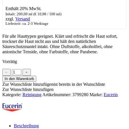
Enthält 20% MwSt.
Inhalt: 200,00 ml (
€
10,98
/ 100 ml)
zzgl.
Versand
Lieferzeit: ca. 2-3 Werktage
Für alle Hauttypen geeignet. Klärt und erfrischt die Haut sofort,
trocknet die Haut nicht aus und hält den natürlichen
Säureschutzmantel intakt. Ohne Duftstoffe, alkoholfrei, ohne
anionische Tenside, ohne Farbstoffe, ohne Parabene.
Vorrätig
Eucerin
﹣
﹢
DermatoCLEAN
In den Warenkorb
[HYALURON]
Zur Wunschliste hinzufügen
ist bereits in der Wunschliste
Klärendes
Zur Wunschliste hinzufügen
Gesichtswasser
Kategorie:
Reinigung
Artikelnummer:
3799280
Marke:
Eucerin
Menge
Beschreibung