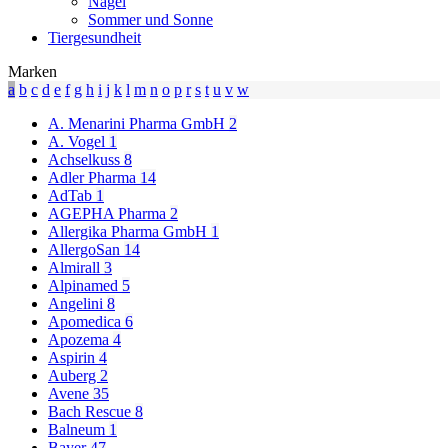
Nägel
Sommer und Sonne
Tiergesundheit
Marken
a
b
c
d
e
f
g
h
i
j
k
l
m
n
o
p
r
s
t
u
v
w
A. Menarini Pharma GmbH
2
A. Vogel
1
Achselkuss
8
Adler Pharma
14
AdTab
1
AGEPHA Pharma
2
Allergika Pharma GmbH
1
AllergoSan
14
Almirall
3
Alpinamed
5
Angelini
8
Apomedica
6
Apozema
4
Aspirin
4
Auberg
2
Avene
35
Bach Rescue
8
Balneum
1
Bayer
47