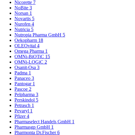
Nicorette
7
NoBite
3
Norsan
1
Novartis
5
Nurofen
4
Nutricia
5
Nutropia Pharma GmbH
5
Oekopharm
18
OLEOvital
4
Omega Pharma
1
OMNi-BiOTiC
15
OMNi-LOGiC
2
Osanit-Osa
3
Padma
1
Panaceo
3
Pantogar
1
Pascoe
2
Pelpharma
3
Perskindol
5
Petrasch
1
Pevaryl
1
Pfizer
4
Pharmaselect Handels GmbH
1
Pharmasgp GmbH
1
Pharmonta Dr.Fischer
6