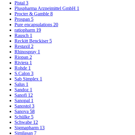
Pistal
3
Pluspharma Arzneimittel GmbH
1
Procter & Gamble
8
Prospan
5
Pure encapsulations
20
ratiopharm
19
Rausch
1
Reckitt Benckiser
5
Restaxil
2
Rhinospray
1
Riopan
2
Riviera
1
Rohde
1
S.Calon
3
Sab Simplex
1
Salus
1
Sandoz
1
Sanofi
12
Sanopal
1
Sanostol
3
Sanova
58
Schülke
5
Schwabe
12
Sigmapharm
13
Similasan
7