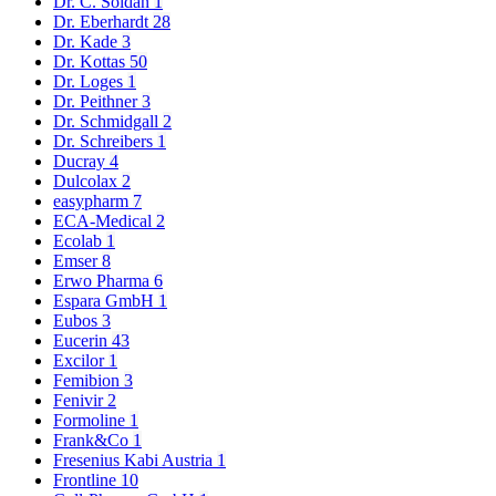
Dr. C. Soldan
1
Dr. Eberhardt
28
Dr. Kade
3
Dr. Kottas
50
Dr. Loges
1
Dr. Peithner
3
Dr. Schmidgall
2
Dr. Schreibers
1
Ducray
4
Dulcolax
2
easypharm
7
ECA-Medical
2
Ecolab
1
Emser
8
Erwo Pharma
6
Espara GmbH
1
Eubos
3
Eucerin
43
Excilor
1
Femibion
3
Fenivir
2
Formoline
1
Frank&Co
1
Fresenius Kabi Austria
1
Frontline
10