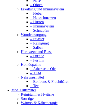
– Nase
– Ohren
Erkältung und Immunsystem
– Fieber
– Halsschmerzen
– Husten
– Immunsystem
– Schnupfen
Wundversorgung
– Pflaster
– Reinigung
– Salben
Harnwege und Blase
– Für Sie
– Für Ihn
Homöopathie
– Ätherische Öle
– TEM
Nahrungsmittel
– Bonbons & Fruchtbären
– Tee
Med. Hilfsmittel
Reinigung & Hygiene
Sonstige
Wärme- & Kältetherapie