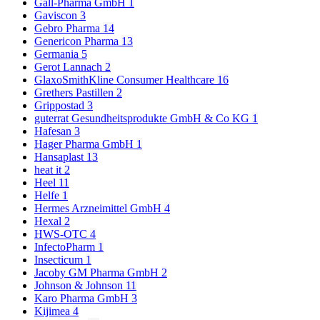
Gall-Pharma GmbH
1
Gaviscon
3
Gebro Pharma
14
Genericon Pharma
13
Germania
5
Gerot Lannach
2
GlaxoSmithKline Consumer Healthcare
16
Grethers Pastillen
2
Grippostad
3
guterrat Gesundheitsprodukte GmbH & Co KG
1
Hafesan
3
Hager Pharma GmbH
1
Hansaplast
13
heat it
2
Heel
11
Helfe
1
Hermes Arzneimittel GmbH
4
Hexal
2
HWS-OTC
4
InfectoPharm
1
Insecticum
1
Jacoby GM Pharma GmbH
2
Johnson & Johnson
11
Karo Pharma GmbH
3
Kijimea
4