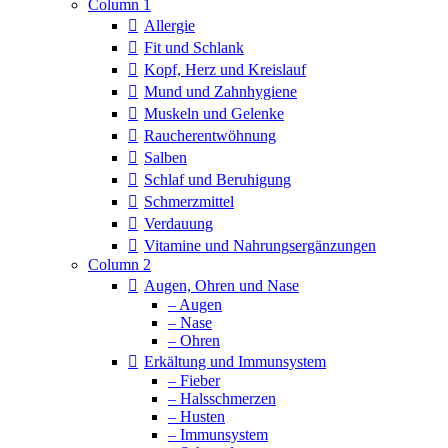
Column 1
Allergie
Fit und Schlank
Kopf, Herz und Kreislauf
Mund und Zahnhygiene
Muskeln und Gelenke
Raucherentwöhnung
Salben
Schlaf und Beruhigung
Schmerzmittel
Verdauung
Vitamine und Nahrungsergänzungen
Column 2
Augen, Ohren und Nase
– Augen
– Nase
– Ohren
Erkältung und Immunsystem
– Fieber
– Halsschmerzen
– Husten
– Immunsystem