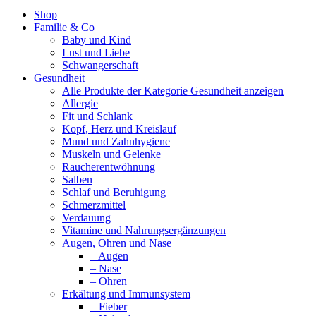
Facebook
Shop
page
Familie & Co
opens
Baby und Kind
in
Lust und Liebe
new
Schwangerschaft
window
Gesundheit
Alle Produkte der Kategorie Gesundheit anzeigen
Allergie
Fit und Schlank
Kopf, Herz und Kreislauf
Mund und Zahnhygiene
Muskeln und Gelenke
Raucherentwöhnung
Salben
Schlaf und Beruhigung
Schmerzmittel
Verdauung
Vitamine und Nahrungsergänzungen
Augen, Ohren und Nase
– Augen
– Nase
– Ohren
Erkältung und Immunsystem
– Fieber