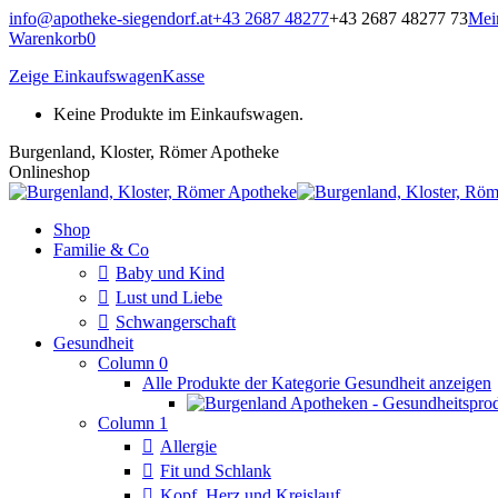
Zum
info@apotheke-siegendorf.at
+43 2687 48277
+43 2687 48277 73
Mei
Inhalt
Warenkorb
0
springen
Zeige Einkaufswagen
Kasse
Keine Produkte im Einkaufswagen.
Burgenland, Kloster, Römer Apotheke
Onlineshop
Shop
Familie & Co
Baby und Kind
Lust und Liebe
Schwangerschaft
Gesundheit
Column 0
Alle Produkte der Kategorie Gesundheit anzeigen
Column 1
Allergie
Fit und Schlank
Kopf, Herz und Kreislauf