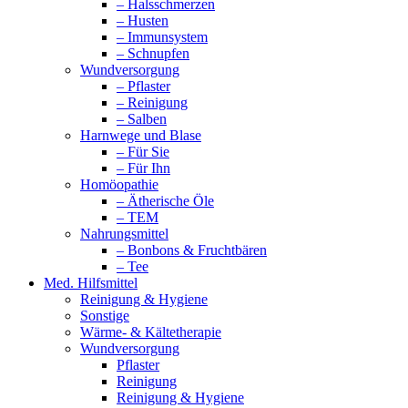
– Halsschmerzen
– Husten
– Immunsystem
– Schnupfen
Wundversorgung
– Pflaster
– Reinigung
– Salben
Harnwege und Blase
– Für Sie
– Für Ihn
Homöopathie
– Ätherische Öle
– TEM
Nahrungsmittel
– Bonbons & Fruchtbären
– Tee
Med. Hilfsmittel
Reinigung & Hygiene
Sonstige
Wärme- & Kältetherapie
Wundversorgung
Pflaster
Reinigung
Reinigung & Hygiene