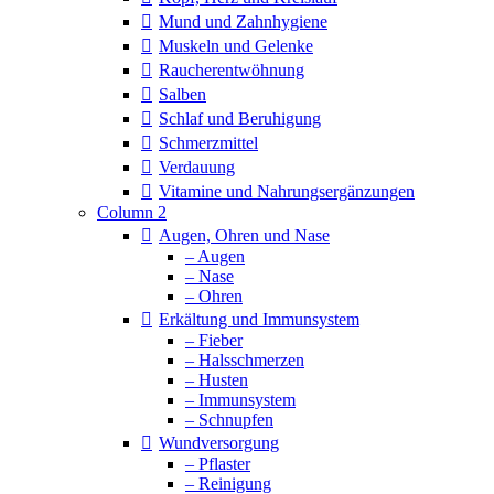
Mund und Zahnhygiene
Muskeln und Gelenke
Raucherentwöhnung
Salben
Schlaf und Beruhigung
Schmerzmittel
Verdauung
Vitamine und Nahrungsergänzungen
Column 2
Augen, Ohren und Nase
– Augen
– Nase
– Ohren
Erkältung und Immunsystem
– Fieber
– Halsschmerzen
– Husten
– Immunsystem
– Schnupfen
Wundversorgung
– Pflaster
– Reinigung