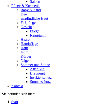
Salben
Pflege & Kosmetik
Baby & Kind
Deo
empfindliche Haut
Fußpflege
Gesicht
Pflege
Reinigung
Haare
Handpflege
Haut
Intim
Körper
Nägel
Sommer und Sonne
After Sun
Bräunung
Insektenschutz
Sonnenschutz
Kontakt
Sie befinden sich hier:
Start