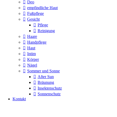
Deo
empfindliche Haut
Fußpflege
Gesicht
Pflege
Reinigung
Haare
Handpflege
Haut
Intim
Körper
Nägel
Sommer und Sonne
After Sun
Bräunung
Insektenschutz
Sonnenschutz
Kontakt