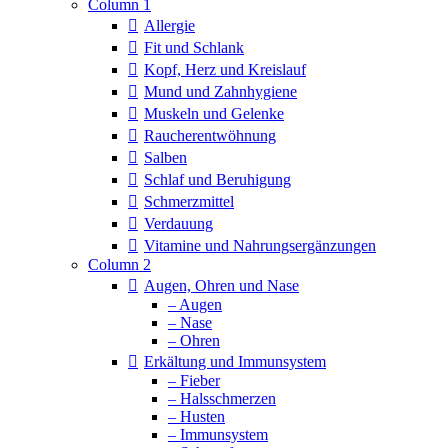
Column 1
Allergie
Fit und Schlank
Kopf, Herz und Kreislauf
Mund und Zahnhygiene
Muskeln und Gelenke
Raucherentwöhnung
Salben
Schlaf und Beruhigung
Schmerzmittel
Verdauung
Vitamine und Nahrungsergänzungen
Column 2
Augen, Ohren und Nase
– Augen
– Nase
– Ohren
Erkältung und Immunsystem
– Fieber
– Halsschmerzen
– Husten
– Immunsystem