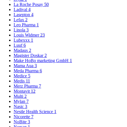
La Roche Posay
50
Ladival
4
Lasepton
4
Lefax
2
Leo Pharma
1
Linola
3
Louis Widmer
23
Lubexxx
1
Luuf
6
Madaus
2
Magister Doskar
2
Make HoBo marketing GmbH
1
Mama Aua
3
Meda Pharma
6
Medice
5
Medis
11
Merz Pharma
7
Montavit
12
Multi
2
Mylan
7
Nasic
3
Nestle Health Science
1
Nicorette
7
NoBite
3
Norsan
1