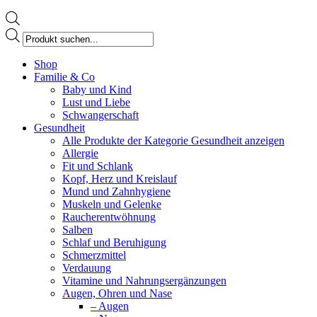
Products
search
Facebook
Shop
page
Familie & Co
opens
Baby und Kind
in
Lust und Liebe
new
Schwangerschaft
window
Gesundheit
Alle Produkte der Kategorie Gesundheit anzeigen
Allergie
Fit und Schlank
Kopf, Herz und Kreislauf
Mund und Zahnhygiene
Muskeln und Gelenke
Raucherentwöhnung
Salben
Schlaf und Beruhigung
Schmerzmittel
Verdauung
Vitamine und Nahrungsergänzungen
Augen, Ohren und Nase
– Augen