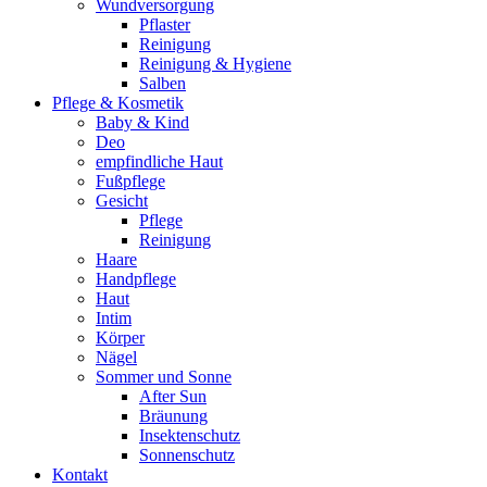
Wundversorgung
Pflaster
Reinigung
Reinigung & Hygiene
Salben
Pflege & Kosmetik
Baby & Kind
Deo
empfindliche Haut
Fußpflege
Gesicht
Pflege
Reinigung
Haare
Handpflege
Haut
Intim
Körper
Nägel
Sommer und Sonne
After Sun
Bräunung
Insektenschutz
Sonnenschutz
Kontakt