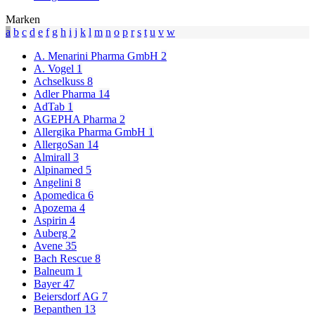
Marken
a
b
c
d
e
f
g
h
i
j
k
l
m
n
o
p
r
s
t
u
v
w
A. Menarini Pharma GmbH
2
A. Vogel
1
Achselkuss
8
Adler Pharma
14
AdTab
1
AGEPHA Pharma
2
Allergika Pharma GmbH
1
AllergoSan
14
Almirall
3
Alpinamed
5
Angelini
8
Apomedica
6
Apozema
4
Aspirin
4
Auberg
2
Avene
35
Bach Rescue
8
Balneum
1
Bayer
47
Beiersdorf AG
7
Bepanthen
13