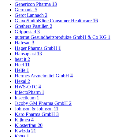
Genericon Pharma
13
Germania
5
Gerot Lannach
2
GlaxoSmithKline Consumer Healthcare
16
Grethers Pastillen
2
Grippostad
3
guterrat Gesundheitsprodukte GmbH & Co KG
1
Hafesan
3
Hager Pharma GmbH
1
Hansaplast
13
heat it
2
Heel
11
Helfe
1
Hermes Arzneimittel GmbH
4
Hexal
2
HWS-OTC
4
InfectoPharm
1
Insecticum
1
Jacoby GM Pharma GmbH
2
Johnson & Johnson
11
Karo Pharma GmbH
3
Kijimea
4
Klosterfrau
20
Kwizda
21
Kytta
1