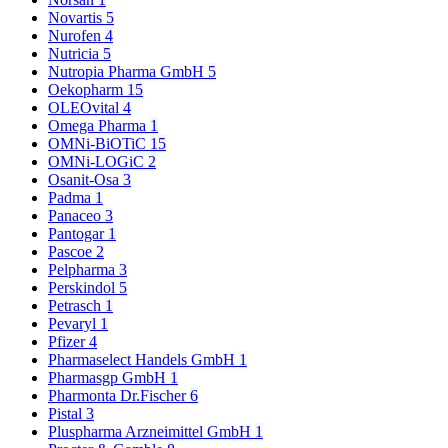
Novartis
5
Nurofen
4
Nutricia
5
Nutropia Pharma GmbH
5
Oekopharm
15
OLEOvital
4
Omega Pharma
1
OMNi-BiOTiC
15
OMNi-LOGiC
2
Osanit-Osa
3
Padma
1
Panaceo
3
Pantogar
1
Pascoe
2
Pelpharma
3
Perskindol
5
Petrasch
1
Pevaryl
1
Pfizer
4
Pharmaselect Handels GmbH
1
Pharmasgp GmbH
1
Pharmonta Dr.Fischer
6
Pistal
3
Pluspharma Arzneimittel GmbH
1