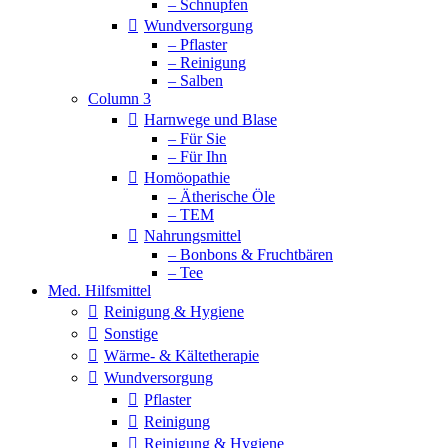
– Schnupfen
Wundversorgung
– Pflaster
– Reinigung
– Salben
Column 3
Harnwege und Blase
– Für Sie
– Für Ihn
Homöopathie
– Ätherische Öle
– TEM
Nahrungsmittel
– Bonbons & Fruchtbären
– Tee
Med. Hilfsmittel
Reinigung & Hygiene
Sonstige
Wärme- & Kältetherapie
Wundversorgung
Pflaster
Reinigung
Reinigung & Hygiene