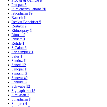
Procter & Gamble
8
Prospan
5
Pure encapsulations
20
ratiopharm
19
Rausch
1
Reckitt Benckiser
5
Restaxil
2
Rhinospray
1
Riopan
2
Riviera
1
Rohde
1
S.Calon
3
Sab Simplex
1
Salus
1
Sandoz
1
Sanofi
12
Sanopal
1
Sanostol
3
Sanova
49
Schülke
5
Schwabe
12
Sigmapharm
13
Similasan
7
Sinapharm
1
Sinupret
4