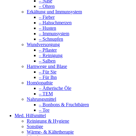
– Nase
– Ohren
Erkältung und Immunsystem
– Fieber
– Halsschmerzen
– Husten
– Immunsystem
– Schnupfen
Wundversorgung
– Pflaster
– Reinigung
– Salben
Harnwege und Blase
– Für Sie
– Für Ihn
Homöopathie
– Ätherische Öle
– TEM
Nahrungsmittel
– Bonbons & Fruchtbären
– Tee
Med. Hilfsmittel
Reinigung & Hygiene
Sonstige
Wärme- & Kältetherapie