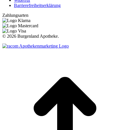
Widerruf
Barrierefreiheitserklärung
Zahlungsarten
©
2026 Burgenland Apotheke.
t
T