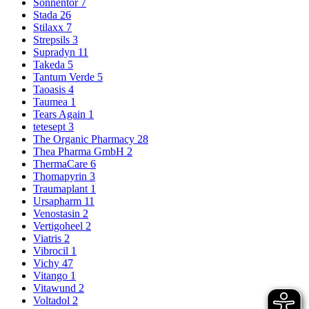
Sonnentor
7
Stada
26
Stilaxx
7
Strepsils
3
Supradyn
11
Takeda
5
Tantum Verde
5
Taoasis
4
Taumea
1
Tears Again
1
tetesept
3
The Organic Pharmacy
28
Thea Pharma GmbH
2
ThermaCare
6
Thomapyrin
3
Traumaplant
1
Ursapharm
11
Venostasin
2
Vertigoheel
2
Viatris
2
Vibrocil
1
Vichy
47
Vitango
1
Vitawund
2
Voltadol
2