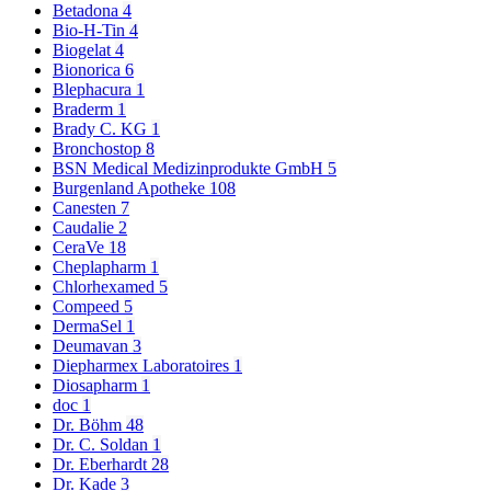
Betadona
4
Bio-H-Tin
4
Biogelat
4
Bionorica
6
Blephacura
1
Braderm
1
Brady C. KG
1
Bronchostop
8
BSN Medical Medizinprodukte GmbH
5
Burgenland Apotheke
108
Canesten
7
Caudalie
2
CeraVe
18
Cheplapharm
1
Chlorhexamed
5
Compeed
5
DermaSel
1
Deumavan
3
Diepharmex Laboratoires
1
Diosapharm
1
doc
1
Dr. Böhm
48
Dr. C. Soldan
1
Dr. Eberhardt
28
Dr. Kade
3