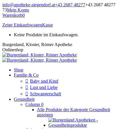
Zum
info@apotheke-siegendorf.at
+43 2687 48277
+43 2687 48277
Inhalt
73
Mein Konto
springen
Warenkorb
0
Zeige Einkaufswagen
Kasse
Keine Produkte im Einkaufswagen.
Burgenland, Kloster, Römer Apotheke
Onlineshop
Shop
Familie & Co
Baby und Kind
Lust und Liebe
Schwangerschaft
Gesundheit
Column 0
Alle Produkte der Kategorie Gesundheit
anzeigen