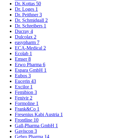
Dr. Kottas
50
Dr. Loges
1
Dr. Peithner
3
Dr. Schmidgall
2
Dr. Schreibers
1
Ducray
4
Dulcolax
2
easypharm
7
ECA-Medical
2
Ecolab
1
Emser
8
Erwo Pharma
6
Espara GmbH
1
Eubos
3
Eucerin
43
Excilor
1
Femibion
3
Fenivir
2
Formoline
1
Frank&Co
1
Fresenius Kabi Austria
1
Frontline
10
Gall-Pharma GmbH
1
Gaviscon
3
Gebro Pharma
14