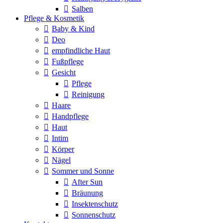
Salben
Pflege & Kosmetik
Baby & Kind
Deo
empfindliche Haut
Fußpflege
Gesicht
Pflege
Reinigung
Haare
Handpflege
Haut
Intim
Körper
Nägel
Sommer und Sonne
After Sun
Bräunung
Insektenschutz
Sonnenschutz