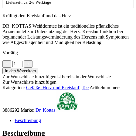
Lieferzeit: ca. 2-3 Werktage
Kräftigt den Kreislauf und das Herz
DR. KOTTAS Weißdorntee ist ein traditionelles pflanzliches
Arzneimittel zur Unterstützung der Herz- Kreislauffunktion bei
beginnender Leistungsverminderung des Herzens mit Symptomen
wie Abgeschlagenheit und Müdigkeit bei Belastung.
Vorrätig
DR.
﹣
﹢
KOTTAS
In den Warenkorb
Weißdorntee
Zur Wunschliste hinzufügen
ist bereits in der Wunschliste
Menge
Zur Wunschliste hinzufügen
Kategorien:
Gefäße, Herz und Kreislauf
,
Tee
Artikelnummer:
3886292
Marke:
Dr. Kottas
Beschreibung
Beschreibung