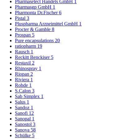
Pharmaselect Handels GmbH
1
Pharmasgp GmbH
1
Pharmonta Dr.Fischer
6
Pistal
3
Pluspharma Arzneimittel GmbH
1
Procter & Gamble
8
Prospan
5
Pure encapsulations
20
ratiopharm
19
Rausch
1
Reckitt Benckiser
5
Restaxil
2
Rhinospray
1
Riopan
2
Riviera
1
Rohde
1
S.Calon
3
Sab Simplex
1
Salus
1
Sandoz
1
Sanofi
12
Sanopal
1
Sanostol
3
Sanova
58
Schülke
5