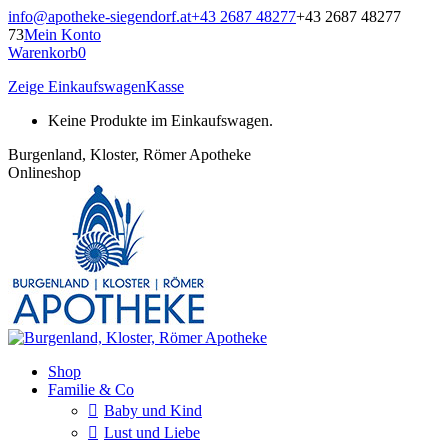
Zum
info@apotheke-siegendorf.at
+43 2687 48277
+43 2687 48277
Inhalt
73
Mein Konto
springen
Warenkorb
0
Zeige Einkaufswagen
Kasse
Keine Produkte im Einkaufswagen.
Burgenland, Kloster, Römer Apotheke
Onlineshop
Shop
Familie & Co
Baby und Kind
Lust und Liebe