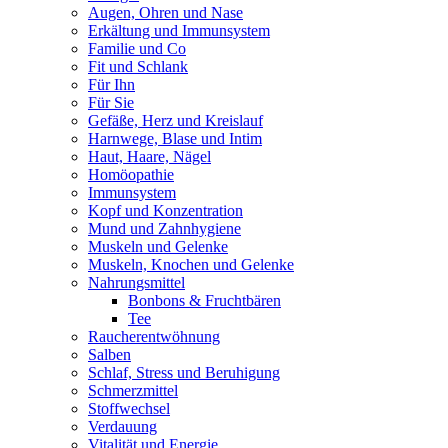
Augen, Ohren und Nase
Erkältung und Immunsystem
Familie und Co
Fit und Schlank
Für Ihn
Für Sie
Gefäße, Herz und Kreislauf
Harnwege, Blase und Intim
Haut, Haare, Nägel
Homöopathie
Immunsystem
Kopf und Konzentration
Mund und Zahnhygiene
Muskeln und Gelenke
Muskeln, Knochen und Gelenke
Nahrungsmittel
Bonbons & Fruchtbären
Tee
Raucherentwöhnung
Salben
Schlaf, Stress und Beruhigung
Schmerzmittel
Stoffwechsel
Verdauung
Vitalität und Energie