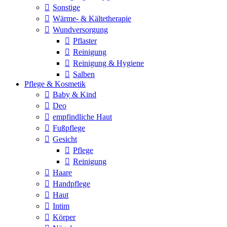
Sonstige
Wärme- & Kältetherapie
Wundversorgung
Pflaster
Reinigung
Reinigung & Hygiene
Salben
Pflege & Kosmetik
Baby & Kind
Deo
empfindliche Haut
Fußpflege
Gesicht
Pflege
Reinigung
Haare
Handpflege
Haut
Intim
Körper