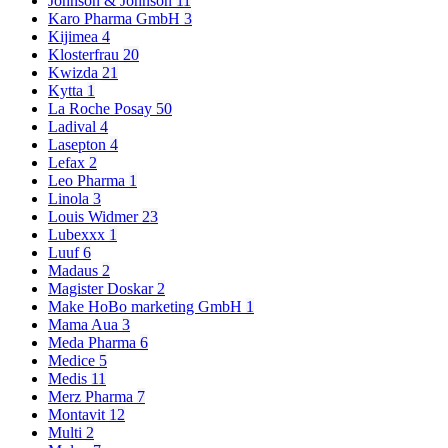
Johnson & Johnson
11
Karo Pharma GmbH
3
Kijimea
4
Klosterfrau
20
Kwizda
21
Kytta
1
La Roche Posay
50
Ladival
4
Lasepton
4
Lefax
2
Leo Pharma
1
Linola
3
Louis Widmer
23
Lubexxx
1
Luuf
6
Madaus
2
Magister Doskar
2
Make HoBo marketing GmbH
1
Mama Aua
3
Meda Pharma
6
Medice
5
Medis
11
Merz Pharma
7
Montavit
12
Multi
2