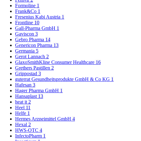
Formoline
1
Frank&Co
1
Fresenius Kabi Austria
1
Frontline
10
Gall-Pharma GmbH
1
Gaviscon
3
Gebro Pharma
14
Genericon Pharma
13
Germania
5
Gerot Lannach
2
GlaxoSmithKline Consumer Healthcare
16
Grethers Pastillen
2
Grippostad
3
guterrat Gesundheitsprodukte GmbH & Co KG
1
Hafesan
3
Hager Pharma GmbH
1
Hansaplast
13
heat it
2
Heel
11
Helfe
1
Hermes Arzneimittel GmbH
4
Hexal
2
HWS-OTC
4
InfectoPharm
1