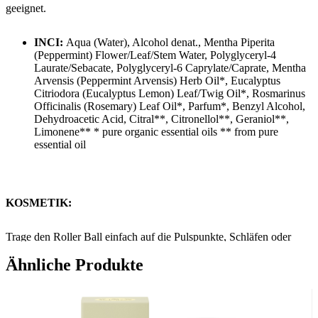
geeignet.
INCI:
Aqua (Water), Alcohol denat., Mentha Piperita
(Peppermint) Flower/Leaf/Stem Water, Polyglyceryl-4
Laurate/Sebacate, Polyglyceryl-6 Caprylate/Caprate, Mentha
Arvensis (Peppermint Arvensis) Herb Oil*, Eucalyptus
Citriodora (Eucalyptus Lemon) Leaf/Twig Oil*, Rosmarinus
Officinalis (Rosemary) Leaf Oil*, Parfum*, Benzyl Alcohol,
Dehydroacetic Acid, Citral**, Citronellol**, Geraniol**,
Limonene** * pure organic essential oils ** from pure
essential oil
KOSMETIK:
Trage den Roller Ball einfach auf die Pulspunkte, Schläfen oder
hinter den Ohren auf.
Ähnliche Produkte
AROMATHERAPIE: