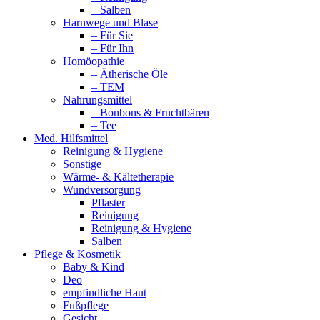
– Salben
Harnwege und Blase
– Für Sie
– Für Ihn
Homöopathie
– Ätherische Öle
– TEM
Nahrungsmittel
– Bonbons & Fruchtbären
– Tee
Med. Hilfsmittel
Reinigung & Hygiene
Sonstige
Wärme- & Kältetherapie
Wundversorgung
Pflaster
Reinigung
Reinigung & Hygiene
Salben
Pflege & Kosmetik
Baby & Kind
Deo
empfindliche Haut
Fußpflege
Gesicht