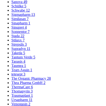
Sanova
49
Schülke
5
Schwabe
12
Sigmapharm
13
Similasan
7
Sinapharm
1
Sinupret
4
Sonnentor
7
Stada
22
Stilaxx
7
Strepsils
3
Supradyn
11
Takeda
5
Tantum Verde
5
Taoasis
4
Taumea
1
Tears Again
1
tetesept
3
The Organic Pharmacy
28
Thea Pharma GmbH
2
ThermaCare
6
Thomapyrin
3
Traumaplant
1
Ursapharm
11
Venostasin
2