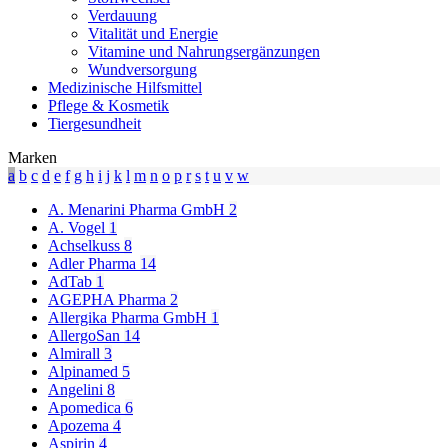
Verdauung
Vitalität und Energie
Vitamine und Nahrungsergänzungen
Wundversorgung
Medizinische Hilfsmittel
Pflege & Kosmetik
Tiergesundheit
Marken
a
b
c
d
e
f
g
h
i
j
k
l
m
n
o
p
r
s
t
u
v
w
A. Menarini Pharma GmbH
2
A. Vogel
1
Achselkuss
8
Adler Pharma
14
AdTab
1
AGEPHA Pharma
2
Allergika Pharma GmbH
1
AllergoSan
14
Almirall
3
Alpinamed
5
Angelini
8
Apomedica
6
Apozema
4
Aspirin
4