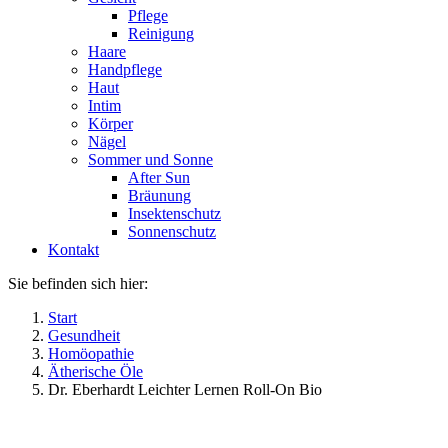
Pflege
Reinigung
Haare
Handpflege
Haut
Intim
Körper
Nägel
Sommer und Sonne
After Sun
Bräunung
Insektenschutz
Sonnenschutz
Kontakt
Sie befinden sich hier:
Start
Gesundheit
Homöopathie
Ätherische Öle
Dr. Eberhardt Leichter Lernen Roll-On Bio