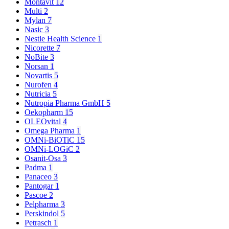
Montavit
12
Multi
2
Mylan
7
Nasic
3
Nestle Health Science
1
Nicorette
7
NoBite
3
Norsan
1
Novartis
5
Nurofen
4
Nutricia
5
Nutropia Pharma GmbH
5
Oekopharm
15
OLEOvital
4
Omega Pharma
1
OMNi-BiOTiC
15
OMNi-LOGiC
2
Osanit-Osa
3
Padma
1
Panaceo
3
Pantogar
1
Pascoe
2
Pelpharma
3
Perskindol
5
Petrasch
1