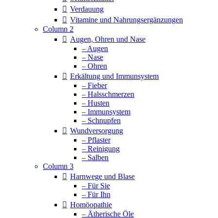
Verdauung
Vitamine und Nahrungsergänzungen
Column 2
Augen, Ohren und Nase
– Augen
– Nase
– Ohren
Erkältung und Immunsystem
– Fieber
– Halsschmerzen
– Husten
– Immunsystem
– Schnupfen
Wundversorgung
– Pflaster
– Reinigung
– Salben
Column 3
Harnwege und Blase
– Für Sie
– Für Ihn
Homöopathie
– Ätherische Öle