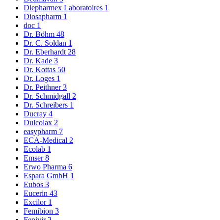
Diepharmex Laboratoires
1
Diosapharm
1
doc
1
Dr. Böhm
48
Dr. C. Soldan
1
Dr. Eberhardt
28
Dr. Kade
3
Dr. Kottas
50
Dr. Loges
1
Dr. Peithner
3
Dr. Schmidgall
2
Dr. Schreibers
1
Ducray
4
Dulcolax
2
easypharm
7
ECA-Medical
2
Ecolab
1
Emser
8
Erwo Pharma
6
Espara GmbH
1
Eubos
3
Eucerin
43
Excilor
1
Femibion
3
Fenivir
2