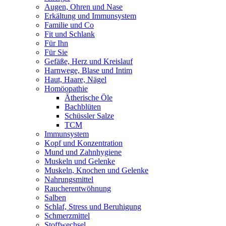
Augen, Ohren und Nase
Erkältung und Immunsystem
Familie und Co
Fit und Schlank
Für Ihn
Für Sie
Gefäße, Herz und Kreislauf
Harnwege, Blase und Intim
Haut, Haare, Nägel
Homöopathie
Ätherische Öle
Bachblüten
Schüssler Salze
TCM
Immunsystem
Kopf und Konzentration
Mund und Zahnhygiene
Muskeln und Gelenke
Muskeln, Knochen und Gelenke
Nahrungsmittel
Raucherentwöhnung
Salben
Schlaf, Stress und Beruhigung
Schmerzmittel
Stoffwechsel