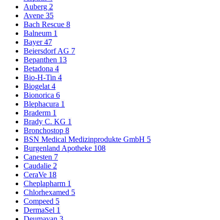
Auberg
2
Avene
35
Bach Rescue
8
Balneum
1
Bayer
47
Beiersdorf AG
7
Bepanthen
13
Betadona
4
Bio-H-Tin
4
Biogelat
4
Bionorica
6
Blephacura
1
Braderm
1
Brady C. KG
1
Bronchostop
8
BSN Medical Medizinprodukte GmbH
5
Burgenland Apotheke
108
Canesten
7
Caudalie
2
CeraVe
18
Cheplapharm
1
Chlorhexamed
5
Compeed
5
DermaSel
1
Deumavan
3