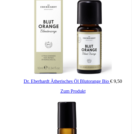
– Rosmarin verbessert das Gedächtnis
– Kampfer gibt neue Kraft
– Pfefferminze regt geistig an
TCM:
Dr. Eberhardt Ätherisches Öl Blutorange Bio
€
9,50
– neutral mit wärmenden und kühlenden Eigenschaften
Zum Produkt
– stärkt Qi
– stärkt den Geist (Shen)