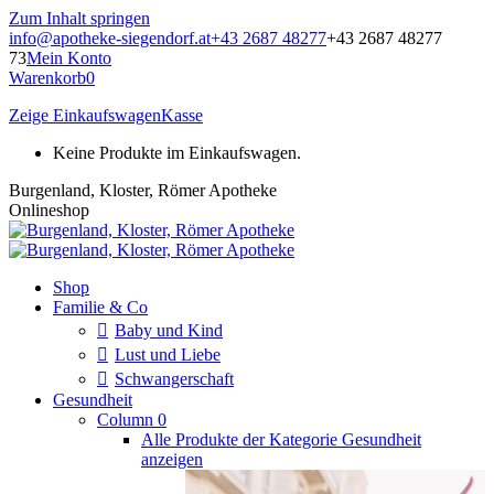
Zum Inhalt springen
info@apotheke-siegendorf.at
+43 2687 48277
+43 2687 48277
73
Mein Konto
Warenkorb
0
Zeige Einkaufswagen
Kasse
Keine Produkte im Einkaufswagen.
Burgenland, Kloster, Römer Apotheke
Onlineshop
Shop
Familie & Co
Baby und Kind
Lust und Liebe
Schwangerschaft
Gesundheit
Column 0
Alle Produkte der Kategorie Gesundheit
anzeigen