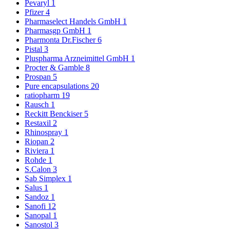
Pevaryl
1
Pfizer
4
Pharmaselect Handels GmbH
1
Pharmasgp GmbH
1
Pharmonta Dr.Fischer
6
Pistal
3
Pluspharma Arzneimittel GmbH
1
Procter & Gamble
8
Prospan
5
Pure encapsulations
20
ratiopharm
19
Rausch
1
Reckitt Benckiser
5
Restaxil
2
Rhinospray
1
Riopan
2
Riviera
1
Rohde
1
S.Calon
3
Sab Simplex
1
Salus
1
Sandoz
1
Sanofi
12
Sanopal
1
Sanostol
3