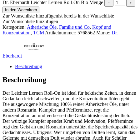
Dr. Eberhardt Leichter Lernen Roll-On Bio Menge
﹣
﹢
In den Warenkorb
Zur Wunschliste hinzufügen
ist bereits in der Wunschliste
Zur Wunschliste hinzufügen
Kategorien:
Ätherische Öle
,
Familie und Co
,
Kopf und
Konzentration
,
TCM
Artikelnummer:
5768562
Marke:
Dr.
Eberhardt
Beschreibung
Beschreibung
Der Leichter Lernen Roll-On ist ideal für hektische Zeiten, in denen
Gedanken leicht abschweifen, und die Konzentration flöten geht.
Die ausgewogene Mischung 100% reiner Ätherischer Öle, unter
andern Rosmarin, Kampfer und Pfefferminze, regt die
Konzentration an und verbessert die Gedächtnisleistung deutlich.
Der würzige Kampfer spendet Kraft und Motivation, Pfefferminze
regt den Geist an und Rosmarin unterstützt die Speicherkapazität des
Gedächtnisses. Übrigens: Wer umgeben von Düften lernt, kann das
Gelernte mit demselben Duft wieder abrufen. Auch für Schüler