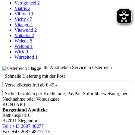
Vertigoheel
2
Viatris
2
Vibrocil
1
Vichy
47
Vitango
1
Vitawund
2
Voltadol
2
Weleda
5
Wellion
1
Wick
9
Wurzeltod
1
Ihr Apotheken Service in Österreich
Schnelle Lieferung mit der Post
Versandkostenfrei ab € 49,-
Sicher bezahlen per Kreditkarte, PayPal, Sofortüberweisung, per
Nachnahme oder Vorauskasse
KONTAKT
Burgenland Apotheke
Rathausplatz 6
A-7011 Siegendorf
Tel.: +43 2687 48277
Fax: +43 2687 48277 73