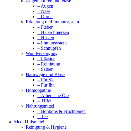
Augen, Ohren und Nase
– Augen
– Nase
– Ohren
Erkältung und Immunsystem
– Fieber
– Halsschmerzen
– Husten
– Immunsystem
– Schnupfen
Wundversorgung
– Pflaster
– Reinigung
– Salben
Harnwege und Blase
– Für Sie
– Für Ihn
Homöopathie
– Ätherische Öle
– TEM
Nahrungsmittel
– Bonbons & Fruchtbären
– Tee
Med. Hilfsmittel
Reinigung & Hygiene