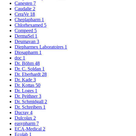
Canesten
7
Caudalie
2
CeraVe
18
Cheplapharm
1
Chlorhexamed
5
Compeed
5
DermaSel
1
Deumavan
3
Diepharmex Laboratoires
1
Diosapharm
1
doc
1
Dr. Böhm
48
Dr. C. Soldan
1
Dr. Eberhardt
28
Dr. Kade
3
Dr. Kottas
50
Dr. Loges
1
Dr. Peithner
3
Dr. Schmidgall
2
Dr. Schreibers
1
Ducray
4
Dulcolax
2
easypharm
7
ECA-Medical
2
Ecolab
1