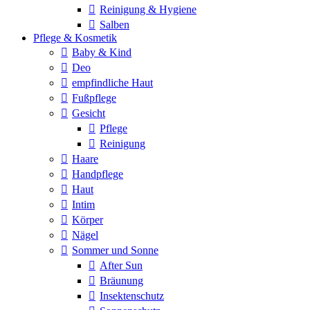
Reinigung & Hygiene
Salben
Pflege & Kosmetik
Baby & Kind
Deo
empfindliche Haut
Fußpflege
Gesicht
Pflege
Reinigung
Haare
Handpflege
Haut
Intim
Körper
Nägel
Sommer und Sonne
After Sun
Bräunung
Insektenschutz