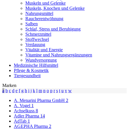
Muskeln und Gelenke
Muskeln, Knochen und Gelenke
Nahrungsmittel
Raucherentwöhnung
Salben
Schlaf, Stress und Beruhigung
Schmerzmittel
Stoffwechsel
Verdauung
Vitalität und Energie
Vitamine und Nahrungsergänzungen
Wundversorgung
Medizinische Hilfsmittel
Pflege & Kosmetik
Tiergesundheit
Marken
a
b
c
d
e
f
g
h
i
j
k
l
m
n
o
p
r
s
t
u
v
w
A. Menarini Pharma GmbH
2
A. Vogel
1
Achselkuss
8
Adler Pharma
14
AdTab
1
AGEPHA Pharma
2