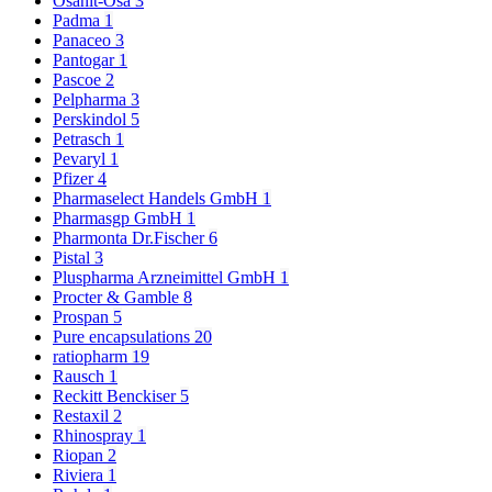
Osanit-Osa
3
Padma
1
Panaceo
3
Pantogar
1
Pascoe
2
Pelpharma
3
Perskindol
5
Petrasch
1
Pevaryl
1
Pfizer
4
Pharmaselect Handels GmbH
1
Pharmasgp GmbH
1
Pharmonta Dr.Fischer
6
Pistal
3
Pluspharma Arzneimittel GmbH
1
Procter & Gamble
8
Prospan
5
Pure encapsulations
20
ratiopharm
19
Rausch
1
Reckitt Benckiser
5
Restaxil
2
Rhinospray
1
Riopan
2
Riviera
1