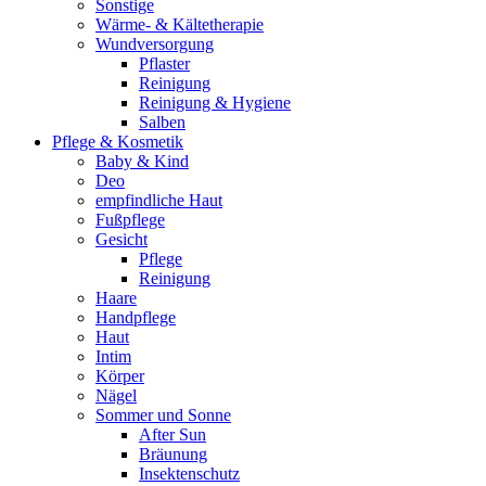
Sonstige
Wärme- & Kältetherapie
Wundversorgung
Pflaster
Reinigung
Reinigung & Hygiene
Salben
Pflege & Kosmetik
Baby & Kind
Deo
empfindliche Haut
Fußpflege
Gesicht
Pflege
Reinigung
Haare
Handpflege
Haut
Intim
Körper
Nägel
Sommer und Sonne
After Sun
Bräunung
Insektenschutz