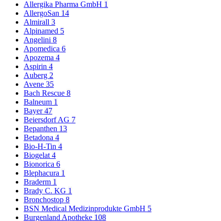
Allergika Pharma GmbH
1
AllergoSan
14
Almirall
3
Alpinamed
5
Angelini
8
Apomedica
6
Apozema
4
Aspirin
4
Auberg
2
Avene
35
Bach Rescue
8
Balneum
1
Bayer
47
Beiersdorf AG
7
Bepanthen
13
Betadona
4
Bio-H-Tin
4
Biogelat
4
Bionorica
6
Blephacura
1
Braderm
1
Brady C. KG
1
Bronchostop
8
BSN Medical Medizinprodukte GmbH
5
Burgenland Apotheke
108