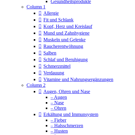
Column 1
Allergie
Fit und Schlank
Kopf, Herz und Kreislauf
Mund und Zahnhygiene
Muskeln und Gelenke
Raucherentwöhnung
Salben
Schlaf und Beruhigung
Schmerzmittel
Verdauung
Vitamine und Nahrungsergänzungen
Column 2
Augen, Ohren und Nase
– Augen
– Nase
– Ohren
Erkältung und Immunsystem
– Fieber
– Halsschmerzen
– Husten