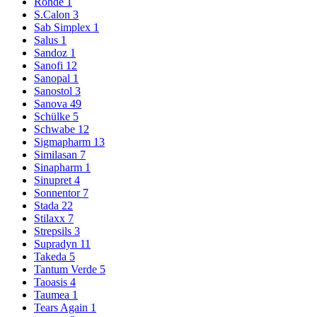
Rohde
1
S.Calon
3
Sab Simplex
1
Salus
1
Sandoz
1
Sanofi
12
Sanopal
1
Sanostol
3
Sanova
49
Schülke
5
Schwabe
12
Sigmapharm
13
Similasan
7
Sinapharm
1
Sinupret
4
Sonnentor
7
Stada
22
Stilaxx
7
Strepsils
3
Supradyn
11
Takeda
5
Tantum Verde
5
Taoasis
4
Taumea
1
Tears Again
1