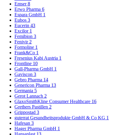
Emser
8
Erwo Pharma
6
Espara GmbH
1
Eubos
3
Eucerin
43
Excilor
1
Femibion
3
Fenivir
2
Formoline
1
Frank&Co
1
Fresenius Kabi Austria
1
Frontline
10
Gall-Pharma GmbH
1
Gaviscon
3
Gebro Pharma
14
Genericon Pharma
13
Germania
5
Gerot Lannach
2
GlaxoSmithKline Consumer Healthcare
16
Grethers Pastillen
2
Grippostad
3
guterrat Gesundheitsprodukte GmbH & Co KG
1
Hafesan
3
Hager Pharma GmbH
1
Hansaplast
13