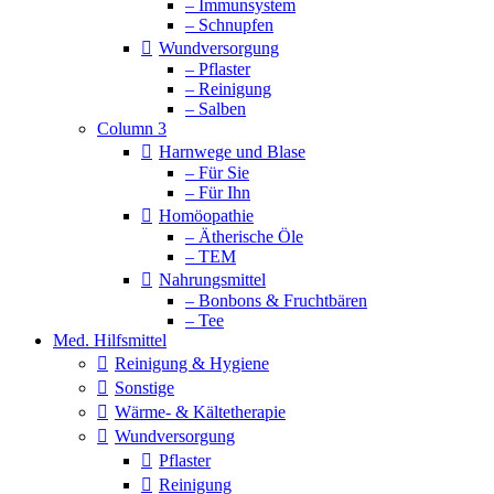
– Immunsystem
– Schnupfen
Wundversorgung
– Pflaster
– Reinigung
– Salben
Column 3
Harnwege und Blase
– Für Sie
– Für Ihn
Homöopathie
– Ätherische Öle
– TEM
Nahrungsmittel
– Bonbons & Fruchtbären
– Tee
Med. Hilfsmittel
Reinigung & Hygiene
Sonstige
Wärme- & Kältetherapie
Wundversorgung
Pflaster
Reinigung