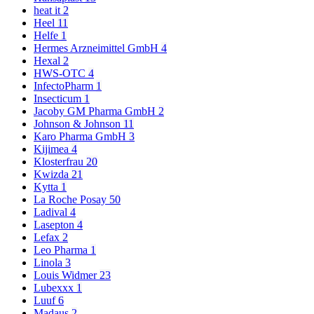
heat it
2
Heel
11
Helfe
1
Hermes Arzneimittel GmbH
4
Hexal
2
HWS-OTC
4
InfectoPharm
1
Insecticum
1
Jacoby GM Pharma GmbH
2
Johnson & Johnson
11
Karo Pharma GmbH
3
Kijimea
4
Klosterfrau
20
Kwizda
21
Kytta
1
La Roche Posay
50
Ladival
4
Lasepton
4
Lefax
2
Leo Pharma
1
Linola
3
Louis Widmer
23
Lubexxx
1
Luuf
6
Madaus
2