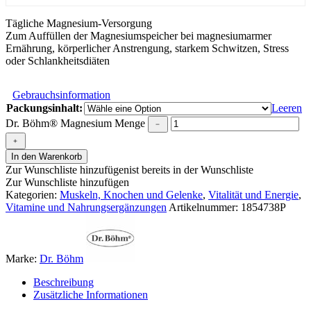
Tägliche Magnesium-Versorgung
Zum Auffüllen der Magnesiumspeicher bei magnesiumarmer
Ernährung, körperlicher Anstrengung, starkem Schwitzen, Stress
oder Schlankheitsdiäten
Gebrauchsinformation
Packungsinhalt:
Leeren
Dr. Böhm® Magnesium Menge
﹣
﹢
In den Warenkorb
Zur Wunschliste hinzufügen
ist bereits in der Wunschliste
Zur Wunschliste hinzufügen
Kategorien:
Muskeln, Knochen und Gelenke
,
Vitalität und Energie
,
Vitamine und Nahrungsergänzungen
Artikelnummer:
1854738P
Marke:
Dr. Böhm
Beschreibung
Zusätzliche Informationen