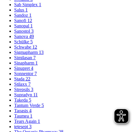
Sab Simplex
1
Salus
1
Sandoz
1
Sanofi
12
Sanopal
1
Sanostol
3
Sanova
49
Schülke
5
Schwabe
12
Sigmapharm
13
Similasan
7
Sinapharm
1
Sinupret
4
Sonnentor
7
Stada
22
Stilaxx
7
Strepsils
3
Supradyn
11
Takeda
5
Tantum Verde
5
Taoasis
4
Taumea
1
Tears Again
1
tetesept
3
The Organic Pharmacy
28