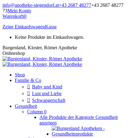
Zum
info@apotheke-siegendorf.at
+43 2687 48277
+43 2687 48277
Inhalt
73
Mein Konto
springen
Warenkorb
0
Zeige Einkaufswagen
Kasse
Keine Produkte im Einkaufswagen.
Burgenland, Kloster, Römer Apotheke
Onlineshop
Shop
Familie & Co
Baby und Kind
Lust und Liebe
Schwangerschaft
Gesundheit
Column 0
Alle Produkte der Kategorie Gesundheit
anzeigen