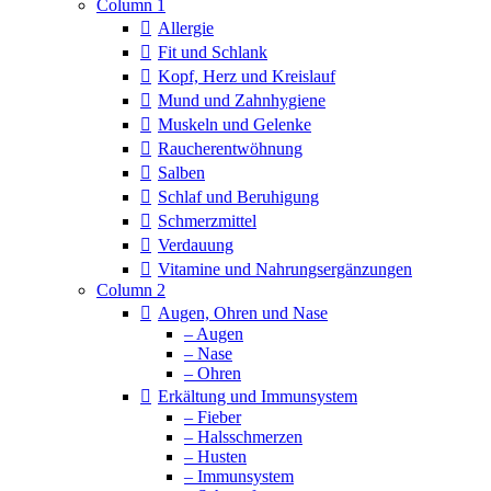
Column 1
Allergie
Fit und Schlank
Kopf, Herz und Kreislauf
Mund und Zahnhygiene
Muskeln und Gelenke
Raucherentwöhnung
Salben
Schlaf und Beruhigung
Schmerzmittel
Verdauung
Vitamine und Nahrungsergänzungen
Column 2
Augen, Ohren und Nase
– Augen
– Nase
– Ohren
Erkältung und Immunsystem
– Fieber
– Halsschmerzen
– Husten
– Immunsystem