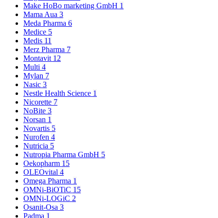
Make HoBo marketing GmbH
1
Mama Aua
3
Meda Pharma
6
Medice
5
Medis
11
Merz Pharma
7
Montavit
12
Multi
4
Mylan
7
Nasic
3
Nestle Health Science
1
Nicorette
7
NoBite
3
Norsan
1
Novartis
5
Nurofen
4
Nutricia
5
Nutropia Pharma GmbH
5
Oekopharm
15
OLEOvital
4
Omega Pharma
1
OMNi-BiOTiC
15
OMNi-LOGiC
2
Osanit-Osa
3
Padma
1