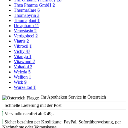
Thea Pharma GmbH
2
ThermaCare
6
Thomapyrin
3
Traumaplant
1
Ursapharm
11
Venostasin
2
Vertigoheel
2
Viatris
2
Vibrocil
1
Vichy
47
Vitango
1
Vitawund
2
Voltadol
2
Weleda
5
Wellion
1
Wick
9
Wurzeltod
1
Ihr Apotheken Service in Österreich
Schnelle Lieferung mit der Post
Versandkostenfrei ab € 49,-
Sicher bezahlen per Kreditkarte, PayPal, Sofortüberweisung, per
Nachnahme oder Vorauskasse