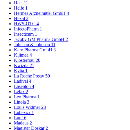
Heel
11
Helfe
1
Hermes Arzneimittel GmbH
4
Hexal
2
HWS-OTC
4
InfectoPharm
1
Insecticum
1
Jacoby GM Pharma GmbH
2
Johnson & Johnson
11
Karo Pharma GmbH
3
Kijimea
4
Klosterfrau
20
Kwizda
21
Kytta
1
La Roche Posay
50
Ladival
4
Lasepton
4
Lefax
2
Leo Pharma
1
Linola
3
Louis Widmer
23
Lubexxx
1
Luuf
6
Madaus
2
Magister Doskar
2