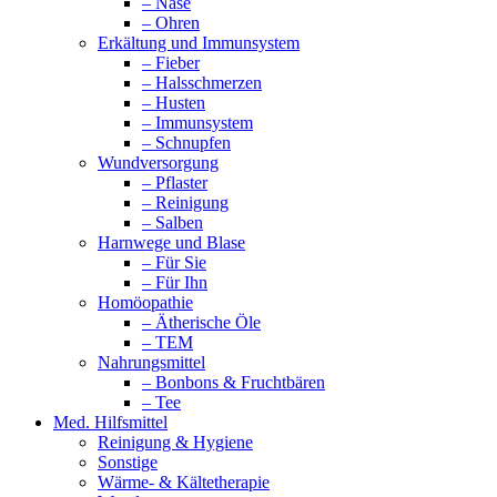
– Nase
– Ohren
Erkältung und Immunsystem
– Fieber
– Halsschmerzen
– Husten
– Immunsystem
– Schnupfen
Wundversorgung
– Pflaster
– Reinigung
– Salben
Harnwege und Blase
– Für Sie
– Für Ihn
Homöopathie
– Ätherische Öle
– TEM
Nahrungsmittel
– Bonbons & Fruchtbären
– Tee
Med. Hilfsmittel
Reinigung & Hygiene
Sonstige
Wärme- & Kältetherapie