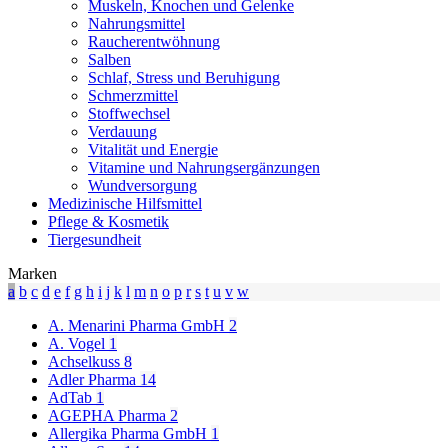
Muskeln, Knochen und Gelenke
Nahrungsmittel
Raucherentwöhnung
Salben
Schlaf, Stress und Beruhigung
Schmerzmittel
Stoffwechsel
Verdauung
Vitalität und Energie
Vitamine und Nahrungsergänzungen
Wundversorgung
Medizinische Hilfsmittel
Pflege & Kosmetik
Tiergesundheit
Marken
a
b
c
d
e
f
g
h
i
j
k
l
m
n
o
p
r
s
t
u
v
w
A. Menarini Pharma GmbH
2
A. Vogel
1
Achselkuss
8
Adler Pharma
14
AdTab
1
AGEPHA Pharma
2
Allergika Pharma GmbH
1