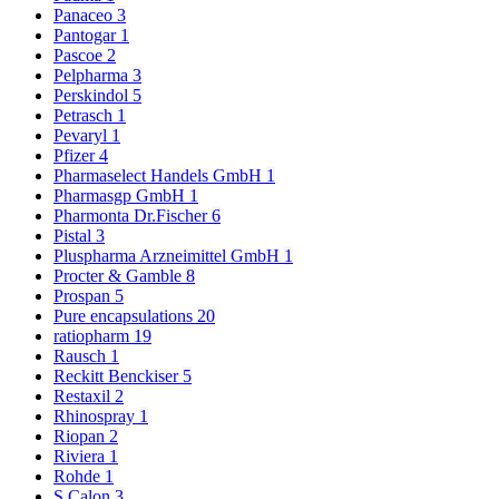
Panaceo
3
Pantogar
1
Pascoe
2
Pelpharma
3
Perskindol
5
Petrasch
1
Pevaryl
1
Pfizer
4
Pharmaselect Handels GmbH
1
Pharmasgp GmbH
1
Pharmonta Dr.Fischer
6
Pistal
3
Pluspharma Arzneimittel GmbH
1
Procter & Gamble
8
Prospan
5
Pure encapsulations
20
ratiopharm
19
Rausch
1
Reckitt Benckiser
5
Restaxil
2
Rhinospray
1
Riopan
2
Riviera
1
Rohde
1
S.Calon
3