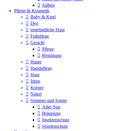
Salben
Pflege & Kosmetik
Baby & Kind
Deo
empfindliche Haut
Fußpflege
Gesicht
Pflege
Reinigung
Haare
Handpflege
Haut
Intim
Körper
Nägel
Sommer und Sonne
After Sun
Bräunung
Insektenschutz
Sonnenschutz