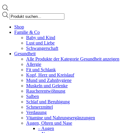
Products
search
Facebook
Shop
page
Familie & Co
opens
Baby und Kind
in
Lust und Liebe
new
Schwangerschaft
window
Gesundheit
Alle Produkte der Kategorie Gesundheit anzeigen
Allergie
Fit und Schlank
Kopf, Herz und Kreislauf
Mund und Zahnhygiene
Muskeln und Gelenke
Raucherentwöhnung
Salben
Schlaf und Beruhigung
Schmerzmittel
Verdauung
Vitamine und Nahrungsergänzungen
Augen, Ohren und Nase
– Augen