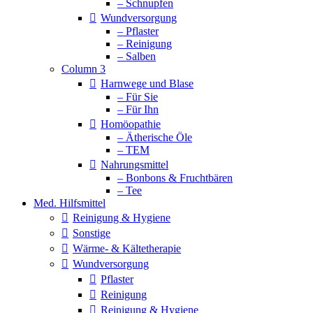
– Schnupfen
Wundversorgung
– Pflaster
– Reinigung
– Salben
Column 3
Harnwege und Blase
– Für Sie
– Für Ihn
Homöopathie
– Ätherische Öle
– TEM
Nahrungsmittel
– Bonbons & Fruchtbären
– Tee
Med. Hilfsmittel
Reinigung & Hygiene
Sonstige
Wärme- & Kältetherapie
Wundversorgung
Pflaster
Reinigung
Reinigung & Hygiene