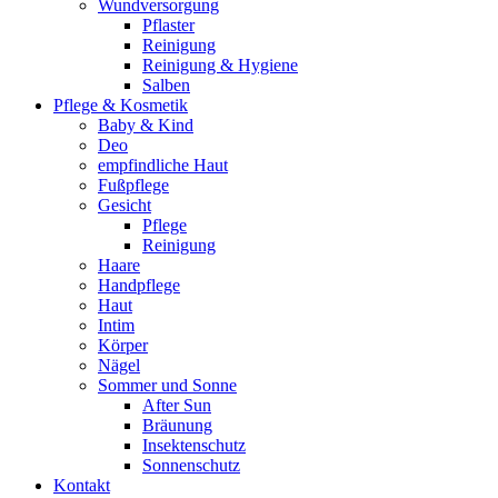
Wundversorgung
Pflaster
Reinigung
Reinigung & Hygiene
Salben
Pflege & Kosmetik
Baby & Kind
Deo
empfindliche Haut
Fußpflege
Gesicht
Pflege
Reinigung
Haare
Handpflege
Haut
Intim
Körper
Nägel
Sommer und Sonne
After Sun
Bräunung
Insektenschutz
Sonnenschutz
Kontakt