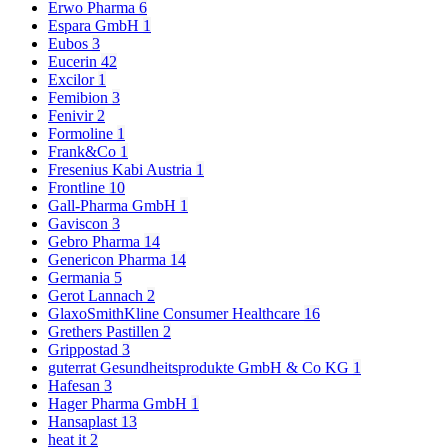
Erwo Pharma
6
Espara GmbH
1
Eubos
3
Eucerin
42
Excilor
1
Femibion
3
Fenivir
2
Formoline
1
Frank&Co
1
Fresenius Kabi Austria
1
Frontline
10
Gall-Pharma GmbH
1
Gaviscon
3
Gebro Pharma
14
Genericon Pharma
14
Germania
5
Gerot Lannach
2
GlaxoSmithKline Consumer Healthcare
16
Grethers Pastillen
2
Grippostad
3
guterrat Gesundheitsprodukte GmbH & Co KG
1
Hafesan
3
Hager Pharma GmbH
1
Hansaplast
13
heat it
2