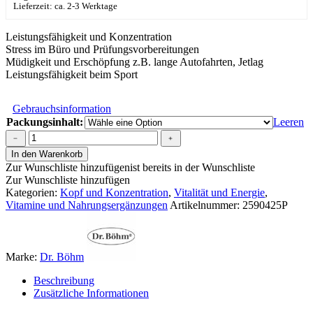
Lieferzeit: ca. 2-3 Werktage
Leistungsfähigkeit und Konzentration
Stress im Büro und Prüfungsvorbereitungen
Müdigkeit und Erschöpfung z.B. lange Autofahrten, Jetlag
Leistungsfähigkeit beim Sport
Gebrauchsinformation
Packungsinhalt:
Leeren
Dr.
﹣
﹢
Böhm®
In den Warenkorb
Leistungselixier
Zur Wunschliste hinzufügen
ist bereits in der Wunschliste
Brause
Zur Wunschliste hinzufügen
Menge
Kategorien:
Kopf und Konzentration
,
Vitalität und Energie
,
Vitamine und Nahrungsergänzungen
Artikelnummer:
2590425P
Marke:
Dr. Böhm
Beschreibung
Zusätzliche Informationen