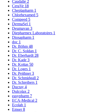
Caudalie
2
CeraVe
18
Cheplapharm
1
Chlorhexamed
5
Compeed
5
DermaSel
1
Deumavan
3
Diepharmex Laboratoires
1
Diosapharm
1
doc
1
Dr. Böhm
48
Dr. C. Soldan
1
Dr. Eberhardt
28
Dr. Kade
3
Dr. Kottas
50
Dr. Loges
1
Dr. Peithner
3
Dr. Schmidgall
2
Dr. Schreibers
1
Ducray
4
Dulcolax
2
easypharm
7
ECA-Medical
2
Ecolab
1
Emser
8