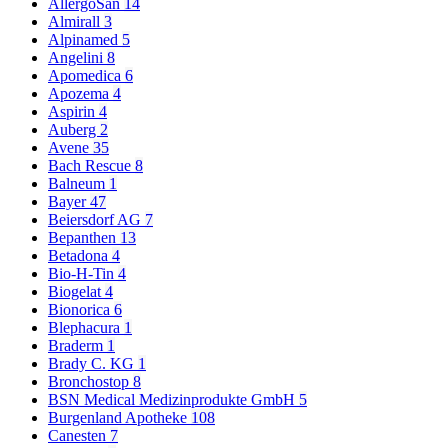
AllergoSan
14
Almirall
3
Alpinamed
5
Angelini
8
Apomedica
6
Apozema
4
Aspirin
4
Auberg
2
Avene
35
Bach Rescue
8
Balneum
1
Bayer
47
Beiersdorf AG
7
Bepanthen
13
Betadona
4
Bio-H-Tin
4
Biogelat
4
Bionorica
6
Blephacura
1
Braderm
1
Brady C. KG
1
Bronchostop
8
BSN Medical Medizinprodukte GmbH
5
Burgenland Apotheke
108
Canesten
7