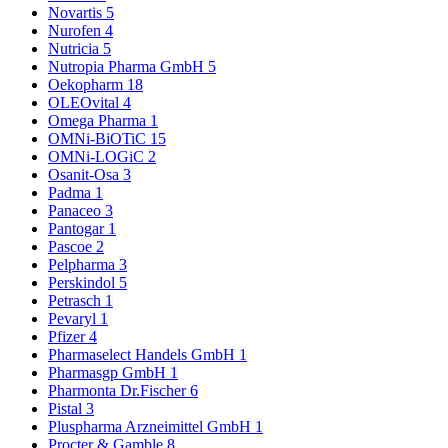
Novartis
5
Nurofen
4
Nutricia
5
Nutropia Pharma GmbH
5
Oekopharm
18
OLEOvital
4
Omega Pharma
1
OMNi-BiOTiC
15
OMNi-LOGiC
2
Osanit-Osa
3
Padma
1
Panaceo
3
Pantogar
1
Pascoe
2
Pelpharma
3
Perskindol
5
Petrasch
1
Pevaryl
1
Pfizer
4
Pharmaselect Handels GmbH
1
Pharmasgp GmbH
1
Pharmonta Dr.Fischer
6
Pistal
3
Pluspharma Arzneimittel GmbH
1
Procter & Gamble
8