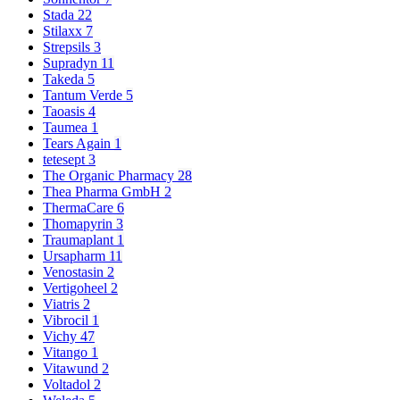
Stada
22
Stilaxx
7
Strepsils
3
Supradyn
11
Takeda
5
Tantum Verde
5
Taoasis
4
Taumea
1
Tears Again
1
tetesept
3
The Organic Pharmacy
28
Thea Pharma GmbH
2
ThermaCare
6
Thomapyrin
3
Traumaplant
1
Ursapharm
11
Venostasin
2
Vertigoheel
2
Viatris
2
Vibrocil
1
Vichy
47
Vitango
1
Vitawund
2
Voltadol
2