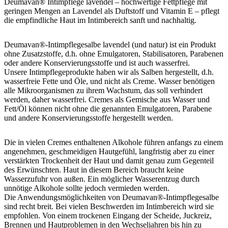
Deumavan® Intimpflege lavendel – hochwertige Fettpflege mit
geringen Mengen an Lavendel als Duftstoff und Vitamin E – pflegt
die empfindliche Haut im Intimbereich sanft und nachhaltig.
Deumavan®-Intimpflegesalbe lavendel (und natur) ist ein Produkt
ohne Zusatzstoffe, d.h. ohne Emulgatoren, Stabilisatoren, Parabenen
oder andere Konservierungsstoffe und ist auch wasserfrei.
Unsere Intimpflegeprodukte haben wir als Salben hergestellt, d.h.
wasserfreie Fette und Öle, und nicht als Creme. Wasser benötigen
alle Mikroorganismen zu ihrem Wachstum, das soll verhindert
werden, daher wasserfrei. Cremes als Gemische aus Wasser und
Fett/Öl können nicht ohne die genannten Emulgatoren, Parabene
und andere Konservierungsstoffe hergestellt werden.
Die in vielen Cremes enthaltenen Alkohole führen anfangs zu einem
angenehmen, geschmeidigen Hautgefühl, langfristig aber zu einer
verstärkten Trockenheit der Haut und damit genau zum Gegenteil
des Erwünschten. Haut in diesem Bereich braucht keine
Wasserzufuhr von außen. Ein möglicher Wasserentzug durch
unnötige Alkohole sollte jedoch vermieden werden.
Die Anwendungsmöglichkeiten von Deumavan®-Intimpflegesalbe
sind recht breit. Bei vielen Beschwerden im Intimbereich wird sie
empfohlen. Von einem trockenen Eingang der Scheide, Juckreiz,
Brennen und Hautproblemen in den Wechseljahren bis hin zu