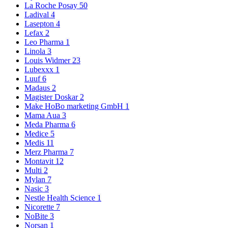
La Roche Posay
50
Ladival
4
Lasepton
4
Lefax
2
Leo Pharma
1
Linola
3
Louis Widmer
23
Lubexxx
1
Luuf
6
Madaus
2
Magister Doskar
2
Make HoBo marketing GmbH
1
Mama Aua
3
Meda Pharma
6
Medice
5
Medis
11
Merz Pharma
7
Montavit
12
Multi
2
Mylan
7
Nasic
3
Nestle Health Science
1
Nicorette
7
NoBite
3
Norsan
1