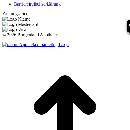
Barrierefreiheitserklärung
Zahlungsarten
©
2026 Burgenland Apotheke.
t
T