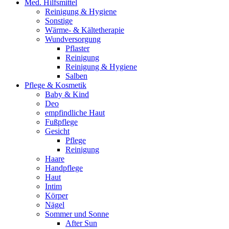
Med. Hilfsmittel
Reinigung & Hygiene
Sonstige
Wärme- & Kältetherapie
Wundversorgung
Pflaster
Reinigung
Reinigung & Hygiene
Salben
Pflege & Kosmetik
Baby & Kind
Deo
empfindliche Haut
Fußpflege
Gesicht
Pflege
Reinigung
Haare
Handpflege
Haut
Intim
Körper
Nägel
Sommer und Sonne
After Sun