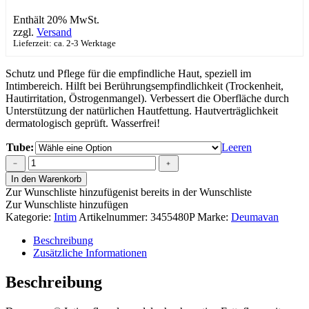
Enthält 20% MwSt.
zzgl.
Versand
Lieferzeit: ca. 2-3 Werktage
Schutz und Pflege für die empfindliche Haut, speziell im
Intimbereich. Hilft bei Berührungsempfindlichkeit (Trockenheit,
Hautirritation, Östrogenmangel). Verbessert die Oberfläche durch
Unterstützung der natürlichen Hautfettung. Hautverträglichkeit
dermatologisch geprüft. Wasserfrei!
Tube:
Leeren
Deumavan
﹣
﹢
Schutzsalbe
In den Warenkorb
Lavendel
Zur Wunschliste hinzufügen
ist bereits in der Wunschliste
Menge
Zur Wunschliste hinzufügen
Kategorie:
Intim
Artikelnummer:
3455480P
Marke:
Deumavan
Beschreibung
Zusätzliche Informationen
Beschreibung