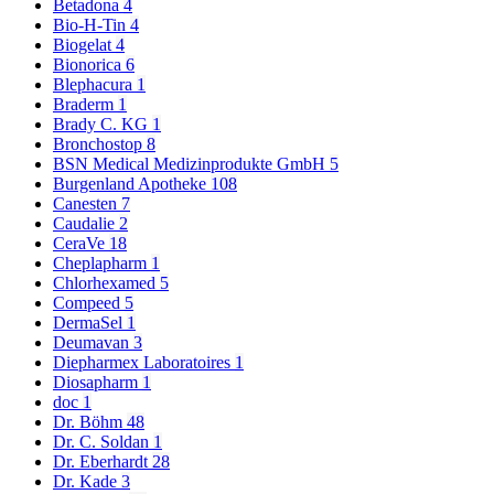
Betadona
4
Bio-H-Tin
4
Biogelat
4
Bionorica
6
Blephacura
1
Braderm
1
Brady C. KG
1
Bronchostop
8
BSN Medical Medizinprodukte GmbH
5
Burgenland Apotheke
108
Canesten
7
Caudalie
2
CeraVe
18
Cheplapharm
1
Chlorhexamed
5
Compeed
5
DermaSel
1
Deumavan
3
Diepharmex Laboratoires
1
Diosapharm
1
doc
1
Dr. Böhm
48
Dr. C. Soldan
1
Dr. Eberhardt
28
Dr. Kade
3