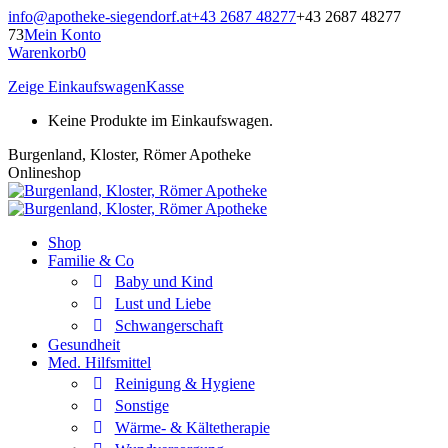
Zum
info@apotheke-siegendorf.at
+43 2687 48277
+43 2687 48277
Inhalt
73
Mein Konto
springen
Warenkorb
0
Zeige Einkaufswagen
Kasse
Keine Produkte im Einkaufswagen.
Burgenland, Kloster, Römer Apotheke
Onlineshop
Shop
Familie & Co
Baby und Kind
Lust und Liebe
Schwangerschaft
Gesundheit
Med. Hilfsmittel
Reinigung & Hygiene
Sonstige
Wärme- & Kältetherapie