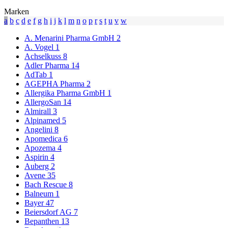
Marken
a
b
c
d
e
f
g
h
i
j
k
l
m
n
o
p
r
s
t
u
v
w
A. Menarini Pharma GmbH
2
A. Vogel
1
Achselkuss
8
Adler Pharma
14
AdTab
1
AGEPHA Pharma
2
Allergika Pharma GmbH
1
AllergoSan
14
Almirall
3
Alpinamed
5
Angelini
8
Apomedica
6
Apozema
4
Aspirin
4
Auberg
2
Avene
35
Bach Rescue
8
Balneum
1
Bayer
47
Beiersdorf AG
7
Bepanthen
13