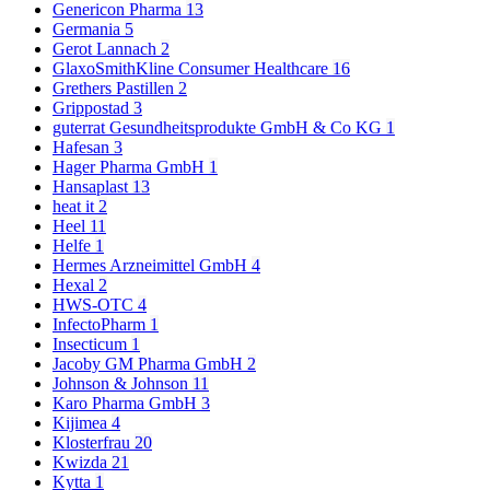
Genericon Pharma
13
Germania
5
Gerot Lannach
2
GlaxoSmithKline Consumer Healthcare
16
Grethers Pastillen
2
Grippostad
3
guterrat Gesundheitsprodukte GmbH & Co KG
1
Hafesan
3
Hager Pharma GmbH
1
Hansaplast
13
heat it
2
Heel
11
Helfe
1
Hermes Arzneimittel GmbH
4
Hexal
2
HWS-OTC
4
InfectoPharm
1
Insecticum
1
Jacoby GM Pharma GmbH
2
Johnson & Johnson
11
Karo Pharma GmbH
3
Kijimea
4
Klosterfrau
20
Kwizda
21
Kytta
1