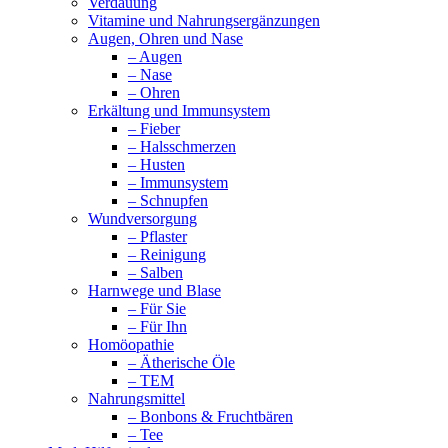
Verdauung
Vitamine und Nahrungsergänzungen
Augen, Ohren und Nase
– Augen
– Nase
– Ohren
Erkältung und Immunsystem
– Fieber
– Halsschmerzen
– Husten
– Immunsystem
– Schnupfen
Wundversorgung
– Pflaster
– Reinigung
– Salben
Harnwege und Blase
– Für Sie
– Für Ihn
Homöopathie
– Ätherische Öle
– TEM
Nahrungsmittel
– Bonbons & Fruchtbären
– Tee