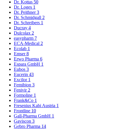
Dr. Kottas
50
Dr. Loges
1
Dr. Peithner
3
Dr. Schmidgall
2
Dr. Schreibers
1
Ducray
4
Dulcolax
2
easypharm
7
ECA-Medical
2
Ecolab
1
Emser
8
Erwo Pharma
6
Espara GmbH
1
Eubos
3
Eucerin
43
Excilor
1
Femibion
3
Fenivir
2
Formoline
1
Frank&Co
1
Fresenius Kabi Austria
1
Frontline
10
Gall-Pharma GmbH
1
Gaviscon
3
Gebro Pharma
14