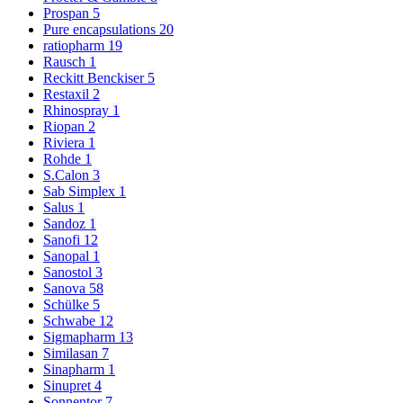
Prospan
5
Pure encapsulations
20
ratiopharm
19
Rausch
1
Reckitt Benckiser
5
Restaxil
2
Rhinospray
1
Riopan
2
Riviera
1
Rohde
1
S.Calon
3
Sab Simplex
1
Salus
1
Sandoz
1
Sanofi
12
Sanopal
1
Sanostol
3
Sanova
58
Schülke
5
Schwabe
12
Sigmapharm
13
Similasan
7
Sinapharm
1
Sinupret
4
Sonnentor
7