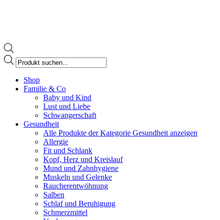
Products
search
Facebook
Shop
page
Familie & Co
opens
Baby und Kind
in
Lust und Liebe
new
Schwangerschaft
window
Gesundheit
Alle Produkte der Kategorie Gesundheit anzeigen
Allergie
Fit und Schlank
Kopf, Herz und Kreislauf
Mund und Zahnhygiene
Muskeln und Gelenke
Raucherentwöhnung
Salben
Schlaf und Beruhigung
Schmerzmittel