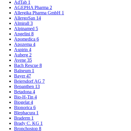
AdTab
1
AGEPHA Pharma
2
Allergika Pharma GmbH
1
AllergoSan
14
Almirall
3
Alpinamed
5
Angelini
8
Apomedica
6
Apozema
4
Aspirin
4
Auberg
2
Avene
35
Bach Rescue
8
Balneum
1
Bayer
47
Beiersdorf AG
7
Bepanthen
13
Betadona
4
Bio-H-Tin
4
Biogelat
4
Bionorica
6
Blephacura
1
Braderm
1
Brady C. KG
1
Bronchostop
8