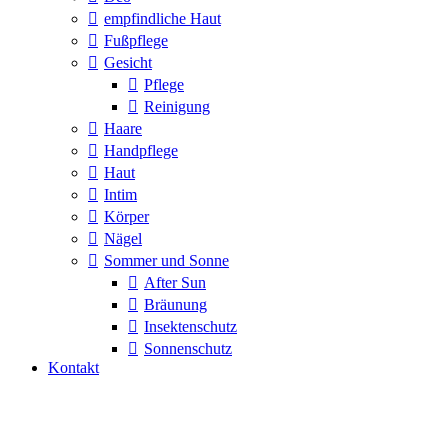
empfindliche Haut
Fußpflege
Gesicht
Pflege
Reinigung
Haare
Handpflege
Haut
Intim
Körper
Nägel
Sommer und Sonne
After Sun
Bräunung
Insektenschutz
Sonnenschutz
Kontakt