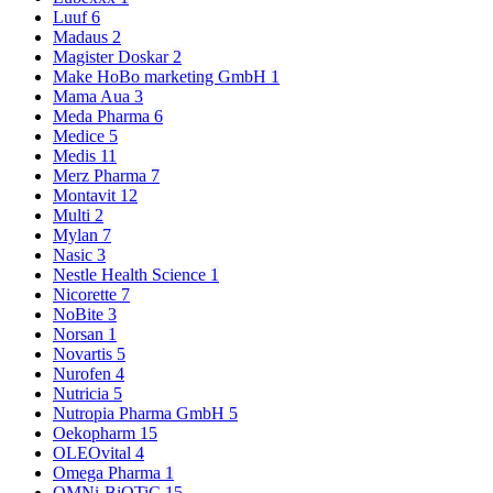
Luuf
6
Madaus
2
Magister Doskar
2
Make HoBo marketing GmbH
1
Mama Aua
3
Meda Pharma
6
Medice
5
Medis
11
Merz Pharma
7
Montavit
12
Multi
2
Mylan
7
Nasic
3
Nestle Health Science
1
Nicorette
7
NoBite
3
Norsan
1
Novartis
5
Nurofen
4
Nutricia
5
Nutropia Pharma GmbH
5
Oekopharm
15
OLEOvital
4
Omega Pharma
1
OMNi-BiOTiC
15