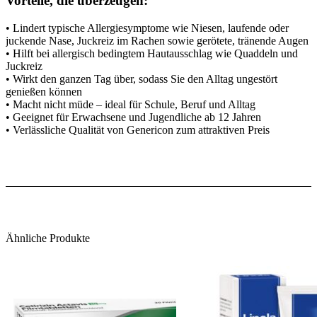
Vorteile, die überzeugen:
• Lindert typische Allergiesymptome wie Niesen, laufende oder
juckende Nase, Juckreiz im Rachen sowie gerötete, tränende Augen
• Hilft bei allergisch bedingtem Hautausschlag wie Quaddeln und
Juckreiz
• Wirkt den ganzen Tag über, sodass Sie den Alltag ungestört
genießen können
• Macht nicht müde – ideal für Schule, Beruf und Alltag
• Geeignet für Erwachsene und Jugendliche ab 12 Jahren
• Verlässliche Qualität von Genericon zum attraktiven Preis
Wie ist Desloratadin Genericon® von Erwachsenen
und Jugendlichen ab 12 Jahren einzunehmen?
• Erwachsene und Jugendliche ab 12 Jahren: Einmal täglich eine
Filmtablette einnehmen
• Die Filmtablette sollte im Ganzen mit Wasser geschluckt werden –
Ähnliche Produkte
unabhängig von den Mahlzeiten, also während oder zwischen den
Mahlzeiten
Wichtige Hinweise zur Dauer der Anwendung: