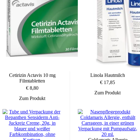
Die Behandlungsdauer richtet sich nach Art, Häufigkeit und Verlauf
der allergischen Beschwerden
• Bei intermittierender allergischer Rhinitis (Symptome treten an
weniger als 4 Tagen pro Woche oder kürzer als 4 Wochen auf): Die
Einnahme kann entsprechend dem Krankheitsverlauf angepasst,
nach Abklingen der Symptome beendet und bei erneutem Auftreten
wieder aufgenommen werden
• Bei persistierender allergischer Rhinitis (Symptome an 4 oder mehr
Tagen pro Woche und über mehr als 4 Wochen): Eine länger
andauernde Einnahme wird empfohlen, um die Symptome
nachhaltig zu lindern
Cetirizin Actavis 10 mg
Linola Hautmilch
• Bei Urtikaria (Nesselsucht): Die Behandlungsdauer variiert
Filmtabletten
individuell. Halten Sie sich hier unbedingt an die Anweisungen
€
17,85
Ihres Arztes
€
8,80
• Suchen Sie ärztlichen Rat, wenn sich die Beschwerden nicht
Zum Produkt
bessern oder sich sogar verschlechtern
Zum Produkt
Anwendung bei Kindern und Jugendlichen:
• Desloratadin Genericon® darf nicht bei Kindern und Jugendlichen
unter 12 Jahren angewendet werden.
Coldamaris Allergie