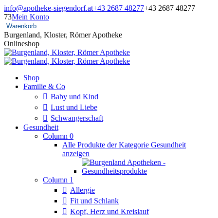
Zum
info@apotheke-siegendorf.at
+43 2687 48277
+43 2687 48277
Inhalt
73
Mein Konto
springen
Warenkorb
Burgenland, Kloster, Römer Apotheke
Onlineshop
Shop
Familie & Co
Baby und Kind
Lust und Liebe
Schwangerschaft
Gesundheit
Column 0
Alle Produkte der Kategorie Gesundheit
anzeigen
Column 1
Allergie
Fit und Schlank
Kopf, Herz und Kreislauf