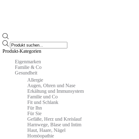
Zugelassenes Arzneimittel: Zu Risiken und Nebenwirkungen lesen
Sie die Packungsbeilage und fragen Sie Ihren Arzt oder Apotheker.
Die angegebene empfohlene Tagesdosis nicht überschreiten. Für
Kinder unerreichbar aufbewahren.
Products
search
Produkt-Kategorien
10 Stück, 30 Stück, 90 Stück
Packungsinhalt:
Eigenmarken
Familie & Co
Gesundheit
Allergie
Augen, Ohren und Nase
Erkältung und Immunsystem
Familie und Co
Fit und Schlank
Für Ihn
Für Sie
Gefäße, Herz und Kreislauf
Harnwege, Blase und Intim
Haut, Haare, Nägel
Homöopathie