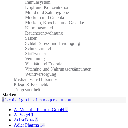
Immunsystem
Kopf und Konzentration
Mund und Zahnhygiene
Muskeln und Gelenke
Muskeln, Knochen und Gelenke
Nahrungsmittel
Raucherentwöhnung
Salben
Schlaf, Stress und Beruhigung
Schmerzmittel
Stoffwechsel
Verdauung
Vitalität und Energie
Vitamine und Nahrungsergänzungen
Wundversorgung
Medizinische Hilfsmittel
Pflege & Kosmetik
Tiergesundheit
Marken
a
b
c
d
e
f
g
h
i
j
k
l
m
n
o
p
r
s
t
u
v
w
A. Menarini Pharma GmbH
2
A. Vogel
1
Achselkuss
8
Adler Pharma
14