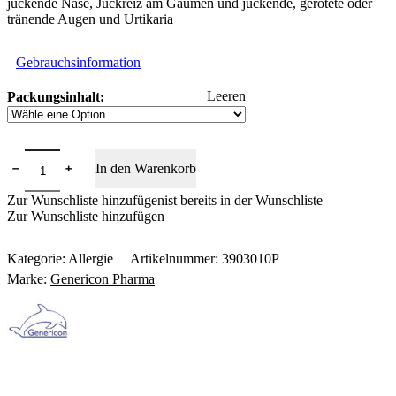
juckende Nase, Juckreiz am Gaumen und juckende, gerötete oder
tränende Augen und Urtikaria
Gebrauchsinformation
Leeren
Packungsinhalt:
Desloratadin
﹣
﹢
In den Warenkorb
Genericon®
Menge
Zur Wunschliste hinzufügen
ist bereits in der Wunschliste
Zur Wunschliste hinzufügen
Kategorie:
Allergie
Artikelnummer:
3903010P
Marke:
Genericon Pharma