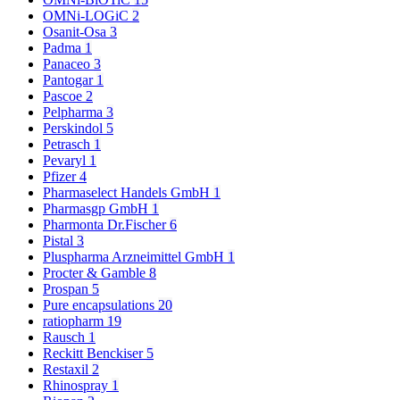
OMNi-LOGiC
2
Osanit-Osa
3
Padma
1
Panaceo
3
Pantogar
1
Pascoe
2
Pelpharma
3
Perskindol
5
Petrasch
1
Pevaryl
1
Pfizer
4
Pharmaselect Handels GmbH
1
Pharmasgp GmbH
1
Pharmonta Dr.Fischer
6
Pistal
3
Pluspharma Arzneimittel GmbH
1
Procter & Gamble
8
Prospan
5
Pure encapsulations
20
ratiopharm
19
Rausch
1
Reckitt Benckiser
5
Restaxil
2
Rhinospray
1