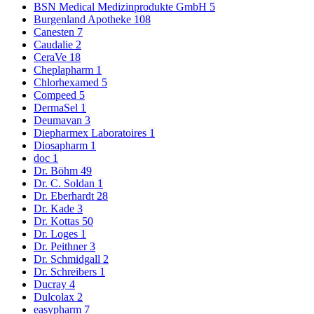
BSN Medical Medizinprodukte GmbH
5
Burgenland Apotheke
108
Canesten
7
Caudalie
2
CeraVe
18
Cheplapharm
1
Chlorhexamed
5
Compeed
5
DermaSel
1
Deumavan
3
Diepharmex Laboratoires
1
Diosapharm
1
doc
1
Dr. Böhm
49
Dr. C. Soldan
1
Dr. Eberhardt
28
Dr. Kade
3
Dr. Kottas
50
Dr. Loges
1
Dr. Peithner
3
Dr. Schmidgall
2
Dr. Schreibers
1
Ducray
4
Dulcolax
2
easypharm
7