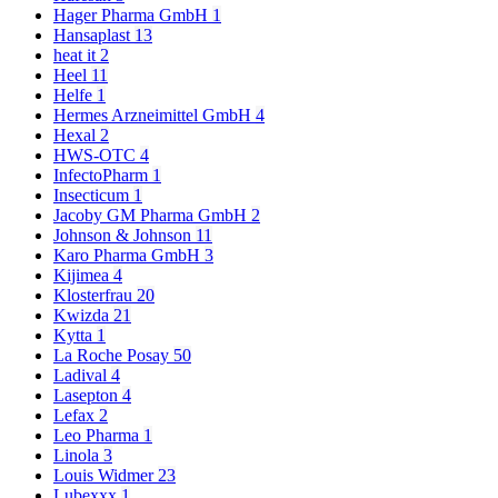
Hager Pharma GmbH
1
Hansaplast
13
heat it
2
Heel
11
Helfe
1
Hermes Arzneimittel GmbH
4
Hexal
2
HWS-OTC
4
InfectoPharm
1
Insecticum
1
Jacoby GM Pharma GmbH
2
Johnson & Johnson
11
Karo Pharma GmbH
3
Kijimea
4
Klosterfrau
20
Kwizda
21
Kytta
1
La Roche Posay
50
Ladival
4
Lasepton
4
Lefax
2
Leo Pharma
1
Linola
3
Louis Widmer
23
Lubexxx
1