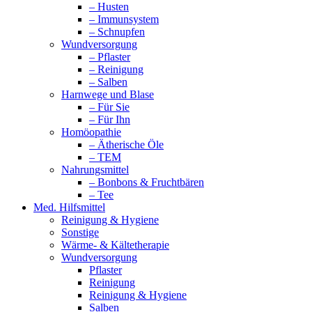
– Husten
– Immunsystem
– Schnupfen
Wundversorgung
– Pflaster
– Reinigung
– Salben
Harnwege und Blase
– Für Sie
– Für Ihn
Homöopathie
– Ätherische Öle
– TEM
Nahrungsmittel
– Bonbons & Fruchtbären
– Tee
Med. Hilfsmittel
Reinigung & Hygiene
Sonstige
Wärme- & Kältetherapie
Wundversorgung
Pflaster
Reinigung
Reinigung & Hygiene
Salben