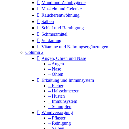
Mund und Zahnhygiene
Muskeln und Gelenke
Raucherentwöhnung
Salben
Schlaf und Beruhigung
Schmerzmittel
Verdauung
Vitamine und Nahrungsergänzungen
Column 2
Augen, Ohren und Nase
– Augen
– Nase
– Ohren
Erkältung und Immunsystem
– Fieber
– Halsschmerzen
– Husten
– Immunsystem
– Schnupfen
Wundversorgung
– Pflaster
– Reinigung
– Salben