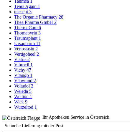
Taumea
1
Tears Again
1
tetesept
3
The Organic Pharmacy
28
Thea Pharma GmbH
2
ThermaCare
6
Thomapyrin
3
Traumaplant
1
Ursapharm
11
Venostasin
2
Vertigoheel
2
Viatris
2
Vibrocil
1
Vichy
47
Vitango
1
Vitawund
2
Voltadol
2
Weleda
5
Wellion
1
Wick
9
Wurzeltod
1
Ihr Apotheken Service in Österreich
Schnelle Lieferung mit der Post