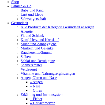
Shop
page
Familie & Co
opens
Baby und Kind
in
Lust und Liebe
new
Schwangerschaft
window
Gesundheit
Alle Produkte der Kategorie Gesundheit anzeigen
Allergie
Fit und Schlank
Kopf, Herz und Kreislauf
Mund und Zahnhygiene
Muskeln und Gelenke
Raucherentwöhnung
Salben
Schlaf und Beruhigung
Schmerzmittel
Verdauung
Vitamine und Nahrungsergänzungen
Augen, Ohren und Nase
– Augen
– Nase
– Ohren
Erkältung und Immunsystem
– Fieber
– Halsschmerzen