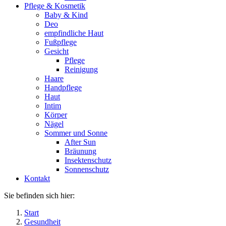
Pflege & Kosmetik
Baby & Kind
Deo
empfindliche Haut
Fußpflege
Gesicht
Pflege
Reinigung
Haare
Handpflege
Haut
Intim
Körper
Nägel
Sommer und Sonne
After Sun
Bräunung
Insektenschutz
Sonnenschutz
Kontakt
Sie befinden sich hier:
Start
Gesundheit