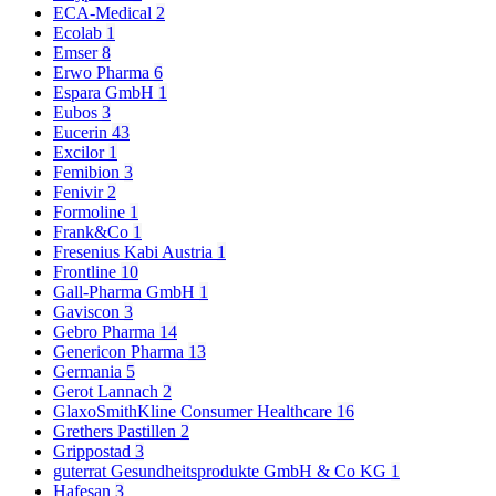
ECA-Medical
2
Ecolab
1
Emser
8
Erwo Pharma
6
Espara GmbH
1
Eubos
3
Eucerin
43
Excilor
1
Femibion
3
Fenivir
2
Formoline
1
Frank&Co
1
Fresenius Kabi Austria
1
Frontline
10
Gall-Pharma GmbH
1
Gaviscon
3
Gebro Pharma
14
Genericon Pharma
13
Germania
5
Gerot Lannach
2
GlaxoSmithKline Consumer Healthcare
16
Grethers Pastillen
2
Grippostad
3
guterrat Gesundheitsprodukte GmbH & Co KG
1
Hafesan
3