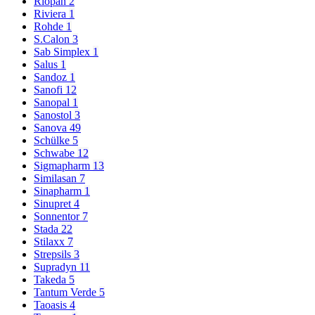
Riopan
2
Riviera
1
Rohde
1
S.Calon
3
Sab Simplex
1
Salus
1
Sandoz
1
Sanofi
12
Sanopal
1
Sanostol
3
Sanova
49
Schülke
5
Schwabe
12
Sigmapharm
13
Similasan
7
Sinapharm
1
Sinupret
4
Sonnentor
7
Stada
22
Stilaxx
7
Strepsils
3
Supradyn
11
Takeda
5
Tantum Verde
5
Taoasis
4