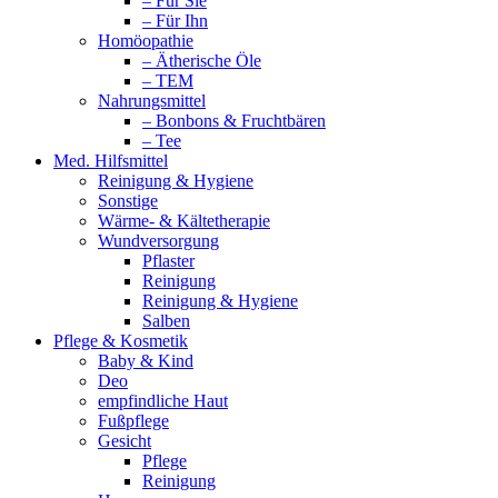
– Für Sie
– Für Ihn
Homöopathie
– Ätherische Öle
– TEM
Nahrungsmittel
– Bonbons & Fruchtbären
– Tee
Med. Hilfsmittel
Reinigung & Hygiene
Sonstige
Wärme- & Kältetherapie
Wundversorgung
Pflaster
Reinigung
Reinigung & Hygiene
Salben
Pflege & Kosmetik
Baby & Kind
Deo
empfindliche Haut
Fußpflege
Gesicht
Pflege
Reinigung