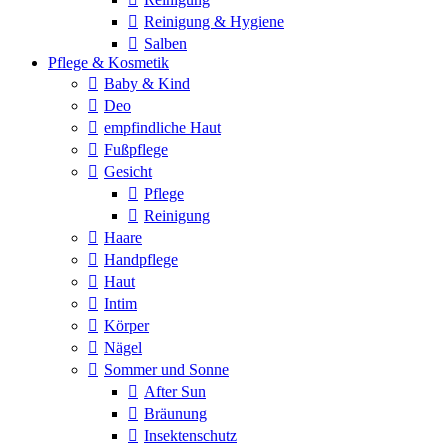
Reinigung & Hygiene
Salben
Pflege & Kosmetik
Baby & Kind
Deo
empfindliche Haut
Fußpflege
Gesicht
Pflege
Reinigung
Haare
Handpflege
Haut
Intim
Körper
Nägel
Sommer und Sonne
After Sun
Bräunung
Insektenschutz