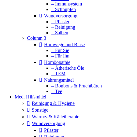
– Immunsystem
– Schnupfen
Wundversorgung
– Pflaster
– Reinigung
– Salben
Column 3
Harnwege und Blase
– Für Sie
– Für Ihn
Homöopathie
– Ätherische Öle
– TEM
Nahrungsmittel
– Bonbons & Fruchtbären
– Tee
Med. Hilfsmittel
Reinigung & Hygiene
Sonstige
Wärme- & Kältetherapie
Wundversorgung
Pflaster
Reinigung