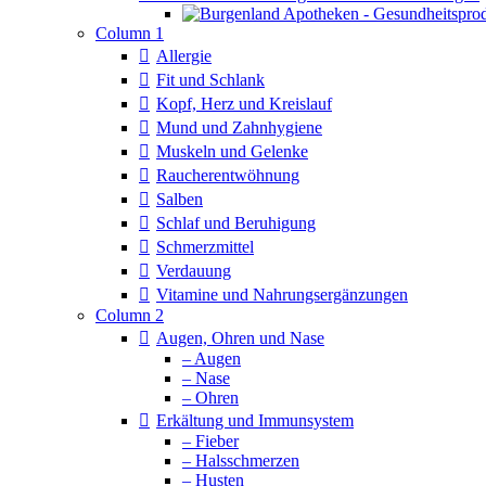
Column 1
Allergie
Fit und Schlank
Kopf, Herz und Kreislauf
Mund und Zahnhygiene
Muskeln und Gelenke
Raucherentwöhnung
Salben
Schlaf und Beruhigung
Schmerzmittel
Verdauung
Vitamine und Nahrungsergänzungen
Column 2
Augen, Ohren und Nase
– Augen
– Nase
– Ohren
Erkältung und Immunsystem
– Fieber
– Halsschmerzen
– Husten