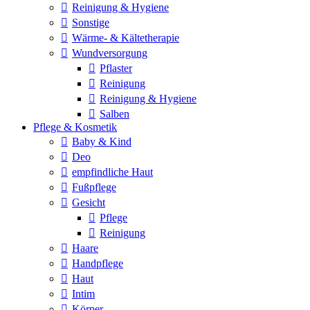
Reinigung & Hygiene
Sonstige
Wärme- & Kältetherapie
Wundversorgung
Pflaster
Reinigung
Reinigung & Hygiene
Salben
Pflege & Kosmetik
Baby & Kind
Deo
empfindliche Haut
Fußpflege
Gesicht
Pflege
Reinigung
Haare
Handpflege
Haut
Intim
Körper