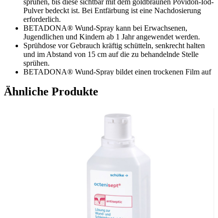
sprühen, bis diese sichtbar mit dem goldbraunen Povidon-Iod-
Pulver bedeckt ist. Bei Entfärbung ist eine Nachdosierung
erforderlich.
BETADONA® Wund-Spray kann bei Erwachsenen,
Jugendlichen und Kindern ab 1 Jahr angewendet werden.
Sprühdose vor Gebrauch kräftig schütteln, senkrecht halten
und im Abstand von 15 cm auf die zu behandelnde Stelle
sprühen.
BETADONA® Wund-Spray bildet einen trockenen Film auf
der behandelten Stelle und ist leicht abwaschbar.
Ähnliche Produkte
Falls erforderlich, kann darüber ein Verband angelegt werden.
Zusammensetzung
Was Betadona Wund-Spray enthält
1 g enthält 25 mg Povidon-Iod-Komplex, Gesamtgehalt: 0,25 %
verfügbares Iod, Isopropylmyristat, nPentan, Propan-Butan/Isobutan
25:75 in verflüssigtem Treibgas suspendiert.
Wichtige Hinweise: