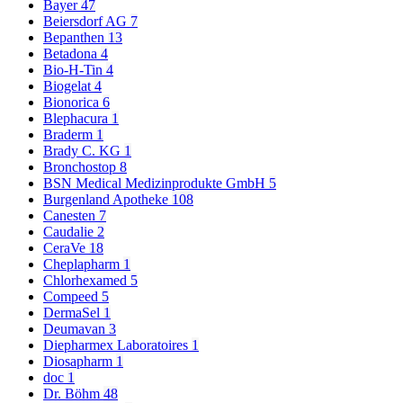
Bayer
47
Beiersdorf AG
7
Bepanthen
13
Betadona
4
Bio-H-Tin
4
Biogelat
4
Bionorica
6
Blephacura
1
Braderm
1
Brady C. KG
1
Bronchostop
8
BSN Medical Medizinprodukte GmbH
5
Burgenland Apotheke
108
Canesten
7
Caudalie
2
CeraVe
18
Cheplapharm
1
Chlorhexamed
5
Compeed
5
DermaSel
1
Deumavan
3
Diepharmex Laboratoires
1
Diosapharm
1
doc
1
Dr. Böhm
48