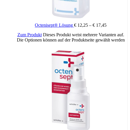
Zugelassenes Arzneimittel: Zu Risiken und Nebenwirkungen lesen
Sie die Packungsbeilage und fragen Sie Ihren Arzt oder Apotheker.
Die angegebene empfohlene Tagesdosis nicht überschreiten. Für
Kinder unerreichbar aufbewahren.
Octenisept® Lösung
€
12,25
–
€
17,45
Zusätzliche Informationen
Zum Produkt
Dieses Produkt weist mehrere Varianten auf.
Die Optionen können auf der Produktseite gewählt werden
30 g, 80 g
Packungsinhalt: