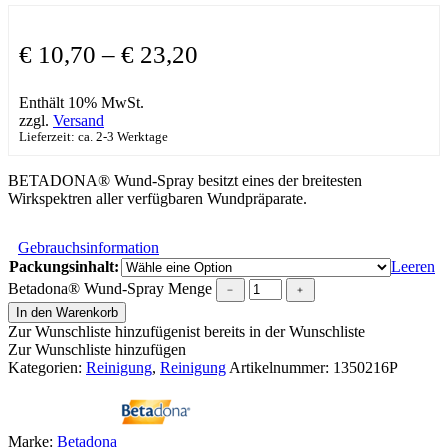
€
10,70
–
€
23,20
Enthält 10% MwSt.
zzgl.
Versand
Lieferzeit: ca. 2-3 Werktage
BETADONA® Wund-Spray besitzt eines der breitesten
Wirkspektren aller verfügbaren Wundpräparate.
Gebrauchsinformation
Packungsinhalt:
Leeren
Betadona® Wund-Spray Menge
﹣
﹢
In den Warenkorb
Zur Wunschliste hinzufügen
ist bereits in der Wunschliste
Zur Wunschliste hinzufügen
Kategorien:
Reinigung
,
Reinigung
Artikelnummer:
1350216P
Marke:
Betadona