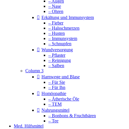
– Augen
– Nase
– Ohren
Erkältung und Immunsystem
– Fieber
– Halsschmerzen
– Husten
– Immunsystem
– Schnupfen
Wundversorgung
– Pflaster
– Reinigung
– Salben
Column 3
Harnwege und Blase
– Für Sie
– Für Ihn
Homöopathie
– Ätherische Öle
– TEM
Nahrungsmittel
– Bonbons & Fruchtbären
– Tee
Med. Hilfsmittel