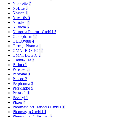
Nicorette
7
NoBite
3
Norsan
1
Novartis
5
Nurofen
4
Nutricia
5
Nutropia Pharma GmbH
5
Oekopharm
15
OLEOvital
4
Omega Pharma
1
OMNi-BiOTiC
15
OMNi-LOGiC
2
Osanit-Osa
3
Padma
1
Panaceo
3
Pantogar
1
Pascoe
2
Pelpharma
3
Perskindol
5
Petrasch
1
Pevaryl
1
Pfizer
4
Pharmaselect Handels GmbH
1
Pharmasgp GmbH
1
Pharmonta Dr.Fischer
6