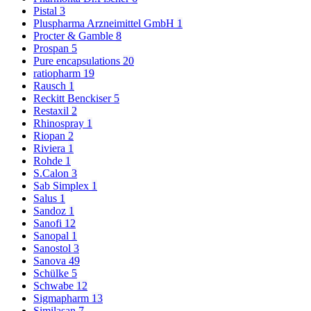
Pistal
3
Pluspharma Arzneimittel GmbH
1
Procter & Gamble
8
Prospan
5
Pure encapsulations
20
ratiopharm
19
Rausch
1
Reckitt Benckiser
5
Restaxil
2
Rhinospray
1
Riopan
2
Riviera
1
Rohde
1
S.Calon
3
Sab Simplex
1
Salus
1
Sandoz
1
Sanofi
12
Sanopal
1
Sanostol
3
Sanova
49
Schülke
5
Schwabe
12
Sigmapharm
13
Similasan
7