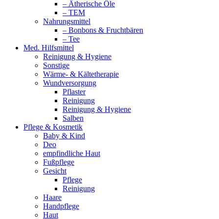
– Ätherische Öle
– TEM
Nahrungsmittel
– Bonbons & Fruchtbären
– Tee
Med. Hilfsmittel
Reinigung & Hygiene
Sonstige
Wärme- & Kältetherapie
Wundversorgung
Pflaster
Reinigung
Reinigung & Hygiene
Salben
Pflege & Kosmetik
Baby & Kind
Deo
empfindliche Haut
Fußpflege
Gesicht
Pflege
Reinigung
Haare
Handpflege
Haut