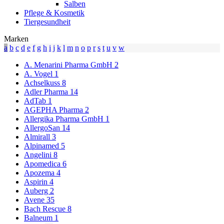
Salben
Pflege & Kosmetik
Tiergesundheit
Marken
a
b
c
d
e
f
g
h
i
j
k
l
m
n
o
p
r
s
t
u
v
w
A. Menarini Pharma GmbH
2
A. Vogel
1
Achselkuss
8
Adler Pharma
14
AdTab
1
AGEPHA Pharma
2
Allergika Pharma GmbH
1
AllergoSan
14
Almirall
3
Alpinamed
5
Angelini
8
Apomedica
6
Apozema
4
Aspirin
4
Auberg
2
Avene
35
Bach Rescue
8
Balneum
1