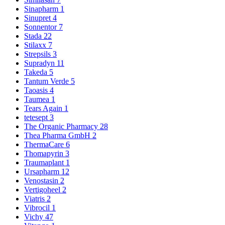
Sinapharm
1
Sinupret
4
Sonnentor
7
Stada
22
Stilaxx
7
Strepsils
3
Supradyn
11
Takeda
5
Tantum Verde
5
Taoasis
4
Taumea
1
Tears Again
1
tetesept
3
The Organic Pharmacy
28
Thea Pharma GmbH
2
ThermaCare
6
Thomapyrin
3
Traumaplant
1
Ursapharm
12
Venostasin
2
Vertigoheel
2
Viatris
2
Vibrocil
1
Vichy
47