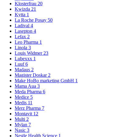
Klosterfrau
20
Kwizda
21
Kytta
1
La Roche Posay
50
Ladival
4
Lasepton
4
Lefax
2
Leo Pharma
1
Linola
3
Louis Widmer
23
Lubexxx
1
Luuf
6
Madaus
2
Magister Doskar
2
Make HoBo marketing GmbH
1
Mama Aua
3
Meda Pharma
6
Medice
5
Medis
11
Merz Pharma
7
Montavit
12
Multi
2
Mylan
7
Nasic
3
Nestle Health Science
1