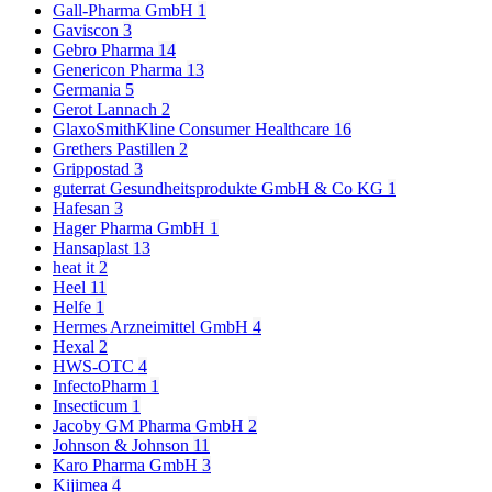
Gall-Pharma GmbH
1
Gaviscon
3
Gebro Pharma
14
Genericon Pharma
13
Germania
5
Gerot Lannach
2
GlaxoSmithKline Consumer Healthcare
16
Grethers Pastillen
2
Grippostad
3
guterrat Gesundheitsprodukte GmbH & Co KG
1
Hafesan
3
Hager Pharma GmbH
1
Hansaplast
13
heat it
2
Heel
11
Helfe
1
Hermes Arzneimittel GmbH
4
Hexal
2
HWS-OTC
4
InfectoPharm
1
Insecticum
1
Jacoby GM Pharma GmbH
2
Johnson & Johnson
11
Karo Pharma GmbH
3
Kijimea
4