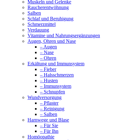
Muskeln und Gelenke
Raucherentwöhnung
Salben
Schlaf und Beruhigung
Schmerzmittel
Verdauung
Vitamine und Nahrungsergänzungen
Augen, Ohren und Nase
– Augen
– Nase
– Ohren
Erkältung und Immunsystem
– Fieber
– Halsschmerzen
– Husten
– Immunsystem
– Schnupfen
Wundversorgung
– Pflaster
– Reinigung
– Salben
Harnwege und Blase
– Für Sie
– Für Ihn
Homöopathie