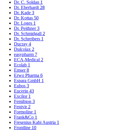
Dr. C. Soldan
1
Dr. Eberhardt
28
Dr. Kade
3
Dr. Kottas
50
Dr. Loges
1
Dr. Peithner
3
Dr. Schmidgall
2
Dr. Schreibers
1
Ducray
4
Dulcolax
2
easypharm
7
ECA-Medical
2
Ecolab
1
Emser
8
Erwo Pharma
6
Espara GmbH
1
Eubos
3
Eucerin
43
Excilor
1
Femibion
3
Fenivir
2
Formoline
1
Frank&Co
1
Fresenius Kabi Austria
1
Frontline
10