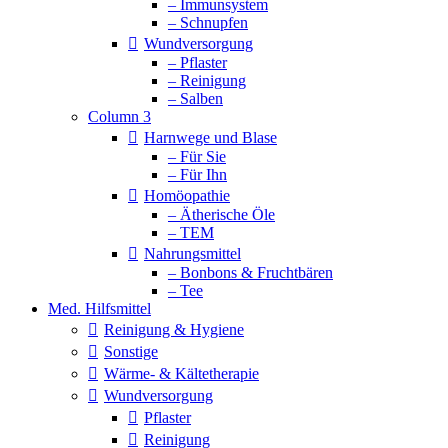
– Immunsystem
– Schnupfen
Wundversorgung
– Pflaster
– Reinigung
– Salben
Column 3
Harnwege und Blase
– Für Sie
– Für Ihn
Homöopathie
– Ätherische Öle
– TEM
Nahrungsmittel
– Bonbons & Fruchtbären
– Tee
Med. Hilfsmittel
Reinigung & Hygiene
Sonstige
Wärme- & Kältetherapie
Wundversorgung
Pflaster
Reinigung