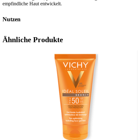
empfindliche Haut entwickelt.
Nutzen
Sonnenschutz: Photostabile UVB-UVA-Filter, die vor den
schädlichen Auswirkungen der Sonnenstrahlen schützen.
Ähnliche Produkte
Geschmeidige & leichte Textur: ermöglicht eine einfache
Anwendung.
Antioxidans: hilft, die Zellen vor freien Radikalen zu schützen.
Anti-Aging: spendet Feuchtigkeit, reduziert Falten und polstert die
Haut auf.
Anwendung
Vor der Sonnenexposition einen Finger¹ des Produkts auf Gesicht
und Hals auftragen. Häufig auffrischen, um den Schutz
aufrechtzuerhalten, besonders nach dem Schwitzen, Schwimmen
oder Abtrocknen.
Halten Sie sich nicht zu lange in der Sonne auf, auch wenn Sie
einen Sonnenschutz verwenden. Übermäßige Sonnenexposition ist
gefährlich. Vermeiden Sie die Sonnenexposition zwischen 11 Uhr
und 16 Uhr. Setzen Sie Säuglinge und Kleinkinder nicht direkt der
Sonne aus. Tragen Sie Schutzkleidung (großkrempiger Hut,