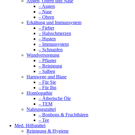
Augen, Ohren und Nase
– Augen
– Nase
– Ohren
Erkältung und Immunsystem
– Fieber
– Halsschmerzen
– Husten
– Immunsystem
– Schnupfen
Wundversorgung
– Pflaster
– Reinigung
– Salben
Harnwege und Blase
– Für Sie
– Für Ihn
Homöopathie
– Ätherische Öle
– TEM
Nahrungsmittel
– Bonbons & Fruchtbären
– Tee
Med. Hilfsmittel
Reinigung & Hygiene