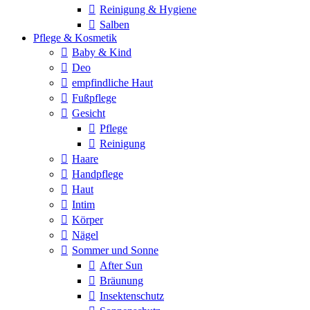
Reinigung & Hygiene
Salben
Pflege & Kosmetik
Baby & Kind
Deo
empfindliche Haut
Fußpflege
Gesicht
Pflege
Reinigung
Haare
Handpflege
Haut
Intim
Körper
Nägel
Sommer und Sonne
After Sun
Bräunung
Insektenschutz