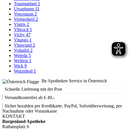
Traumaplant
1
Ursapharm
11
Venostasin
2
Vertigoheel
2
Viatris
2
Vibrocil
1
Vichy
47
Vitango
1
Vitawund
2
Voltadol
2
Weleda
5
Wellion
1
Wick
9
Wurzeltod
1
Ihr Apotheken Service in Österreich
Schnelle Lieferung mit der Post
Versandkostenfrei ab € 49,-
Sicher bezahlen per Kreditkarte, PayPal, Sofortüberweisung, per
Nachnahme oder Vorauskasse
KONTAKT
Burgenland Apotheke
Rathausplatz 6