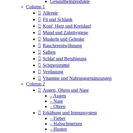
Column 1
Allergie
Fit und Schlank
Kopf, Herz und Kreislauf
Mund und Zahnhygiene
Muskeln und Gelenke
Raucherentwöhnung
Salben
Schlaf und Beruhigung
Schmerzmittel
Verdauung
Vitamine und Nahrungsergänzungen
Column 2
Augen, Ohren und Nase
– Augen
– Nase
– Ohren
Erkältung und Immunsystem
– Fieber
– Halsschmerzen
– Husten