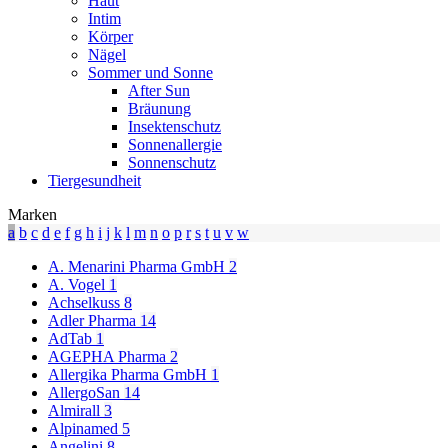
Haut
Intim
Körper
Nägel
Sommer und Sonne
After Sun
Bräunung
Insektenschutz
Sonnenallergie
Sonnenschutz
Tiergesundheit
Marken
a
b
c
d
e
f
g
h
i
j
k
l
m
n
o
p
r
s
t
u
v
w
A. Menarini Pharma GmbH
2
A. Vogel
1
Achselkuss
8
Adler Pharma
14
AdTab
1
AGEPHA Pharma
2
Allergika Pharma GmbH
1
AllergoSan
14
Almirall
3
Alpinamed
5
Angelini
8