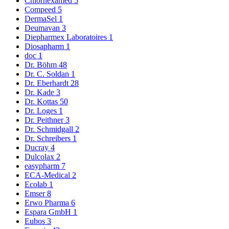
Chlorhexamed
5
Compeed
5
DermaSel
1
Deumavan
3
Diepharmex Laboratoires
1
Diosapharm
1
doc
1
Dr. Böhm
48
Dr. C. Soldan
1
Dr. Eberhardt
28
Dr. Kade
3
Dr. Kottas
50
Dr. Loges
1
Dr. Peithner
3
Dr. Schmidgall
2
Dr. Schreibers
1
Ducray
4
Dulcolax
2
easypharm
7
ECA-Medical
2
Ecolab
1
Emser
8
Erwo Pharma
6
Espara GmbH
1
Eubos
3