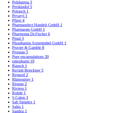
Pelpharma
3
Perskindol
5
Petrasch
1
Pevaryl
1
Pfizer
4
Pharmaselect Handels GmbH
1
Pharmasgp GmbH
1
Pharmonta Dr.Fischer
6
Pistal
3
Pluspharma Arzneimittel GmbH
1
Procter & Gamble
8
Prospan
5
Pure encapsulations
20
ratiopharm
19
Rausch
1
Reckitt Benckiser
5
Restaxil
2
Rhinospray
1
Riopan
2
Riviera
1
Rohde
1
S.Calon
3
Sab Simplex
1
Salus
1
Sandoz
1