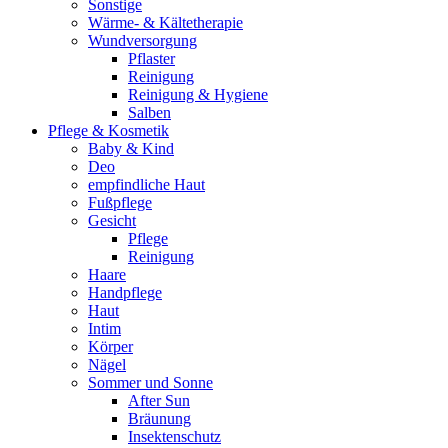
Sonstige
Wärme- & Kältetherapie
Wundversorgung
Pflaster
Reinigung
Reinigung & Hygiene
Salben
Pflege & Kosmetik
Baby & Kind
Deo
empfindliche Haut
Fußpflege
Gesicht
Pflege
Reinigung
Haare
Handpflege
Haut
Intim
Körper
Nägel
Sommer und Sonne
After Sun
Bräunung
Insektenschutz