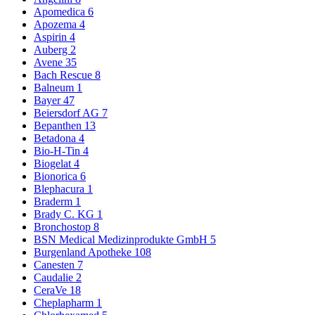
Apomedica
6
Apozema
4
Aspirin
4
Auberg
2
Avene
35
Bach Rescue
8
Balneum
1
Bayer
47
Beiersdorf AG
7
Bepanthen
13
Betadona
4
Bio-H-Tin
4
Biogelat
4
Bionorica
6
Blephacura
1
Braderm
1
Brady C. KG
1
Bronchostop
8
BSN Medical Medizinprodukte GmbH
5
Burgenland Apotheke
108
Canesten
7
Caudalie
2
CeraVe
18
Cheplapharm
1