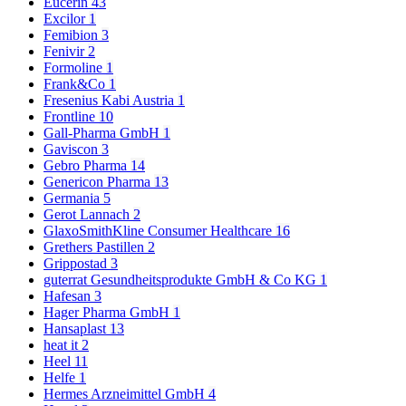
Eucerin
43
Excilor
1
Femibion
3
Fenivir
2
Formoline
1
Frank&Co
1
Fresenius Kabi Austria
1
Frontline
10
Gall-Pharma GmbH
1
Gaviscon
3
Gebro Pharma
14
Genericon Pharma
13
Germania
5
Gerot Lannach
2
GlaxoSmithKline Consumer Healthcare
16
Grethers Pastillen
2
Grippostad
3
guterrat Gesundheitsprodukte GmbH & Co KG
1
Hafesan
3
Hager Pharma GmbH
1
Hansaplast
13
heat it
2
Heel
11
Helfe
1
Hermes Arzneimittel GmbH
4