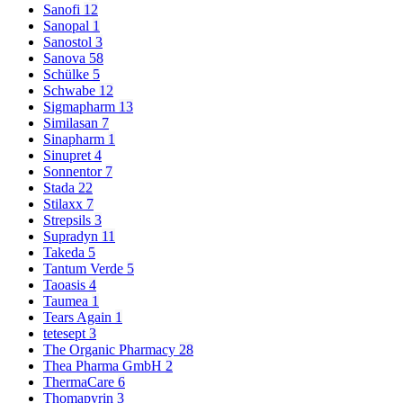
Sanofi
12
Sanopal
1
Sanostol
3
Sanova
58
Schülke
5
Schwabe
12
Sigmapharm
13
Similasan
7
Sinapharm
1
Sinupret
4
Sonnentor
7
Stada
22
Stilaxx
7
Strepsils
3
Supradyn
11
Takeda
5
Tantum Verde
5
Taoasis
4
Taumea
1
Tears Again
1
tetesept
3
The Organic Pharmacy
28
Thea Pharma GmbH
2
ThermaCare
6
Thomapyrin
3