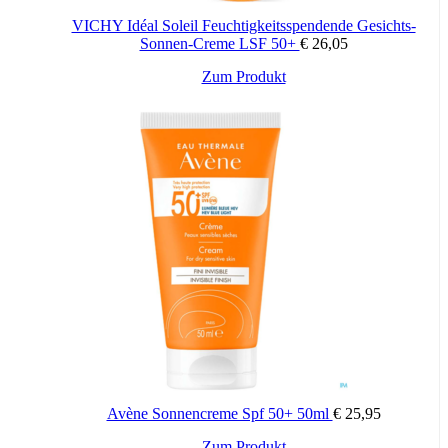
Sonnenbrille, T-Shirt, …). Kontakt mit den Augen vermeiden und
VICHY Idéal Soleil Feuchtigkeitsspendende Gesichts-
im Falle eines Kontakts gründlich mit Wasser ausspülen.
Sonnen-Creme LSF 50+
€
26,05
¹ Wenn Sie diese Menge reduzieren, verringern Sie den Schutz
erheblich.
Zum Produkt
Aktivstoffe
TriAsorB™
Patentierter Sonnenfilterkomplex von Pierre Fabre, der die Haut mit
einem Breitbandschutz vor UVB- und UVA-Strahlen schützt. Er
bietet einen zusätzlichen Schutz vor Hautalterung und
Hyperpigmentierung infolge von kurzwelligem Blue Light.
Hochmolekulare Hyaluronsäure
Nimmt bis zum 1000-fachen seines Gewichts an Wasser auf, um die
Haut intensiv mit Feuchtigkeit zu versorgen.
Ergebnisse
Avène Sonnencreme Spf 50+ 50ml
€
25,95
Erhöht den aufpolsternden Effekt um 12 %*
Zum Produkt