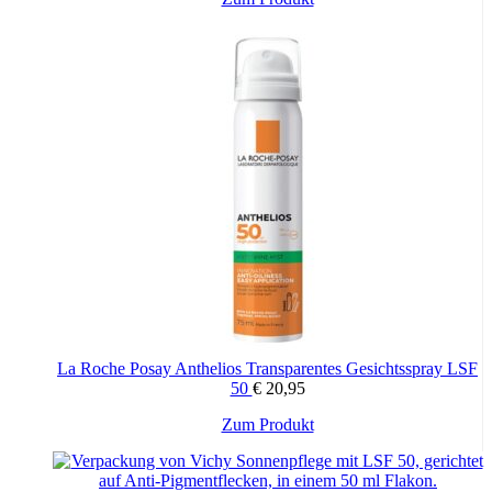
Reduziert Falten um 15 %*
Bietet 6 Stunden Feuchtigkeitsversorgung**
Detaillierte Zusammensetzung
AVENE THERMAL SPRING WATER (AVENE AQUA). C12-15
ALKYL BENZOATE. DICAPRYLYL CARBONATE.
DIETHYLAMINO HYDROXYBENZOYL HEXYL
BENZOATE. WATER (AQUA). DIISOPROPYL ADIPATE.
ETHYLHEXYL TRIAZONE. ORYZA SATIVA (RICE)
STARCH (ORYZA SATIVA STARCH). PHENYLENE BIS-
DIPHENYLTRIAZINE. BIS-ETHYLHEXYLOXYPHENOL
METHOXYPHENYL TRIAZINE. POTASSIUM CETYL
PHOSPHATE. C9-12 ALKANE. LAURYL GLUCOSIDE.
POLYGLYCERYL-2 DIPOLYHYDROXYSTEARATE.
GLYCERIN. TAPIOCA STARCH.
TRIMETHYLPENTANEDIOL/ADIPIC ACID/GLYCERIN
La Roche Posay Anthelios Transparentes Gesichtsspray LSF
CROSSPOLYMER. BENZOIC ACID. CAPRYLIC/CAPRIC
50
€
20,95
TRIGLYCERIDE. CAPRYLYL GLYCOL. CITRIC ACID.
COCO-CAPRYLATE/CAPRATE. GLYCERYL LAURATE.
Zum Produkt
GLYCINE SOJA (SOYBEAN) OIL (GLYCINE SOJA OIL).
LENS ESCULENTA (LENTIL) SEED EXTRACT (LENS
ESCULENTA SEED EXTRACT). PENTYLENE GLYCOL.
PPG-1-PEG-9 LAURYL GLYCOL ETHER. RED 33 (CI 17200).