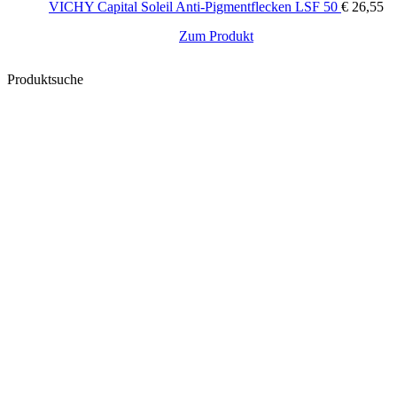
VICHY Capital Soleil Anti-Pigmentflecken LSF 50
€
26,55
SODIUM BENZOATE. SODIUM HYALURONATE. SODIUM
PHYTATE. TOCOPHEROL. TOCOPHERYL GLUCOSIDE.
Zum Produkt
XANTHAN GUM
Produktsuche
Dem Verbraucher wird empfohlen, die Zusammensetzung des
Produkts vor dem Kauf systematisch zu überprüfen.