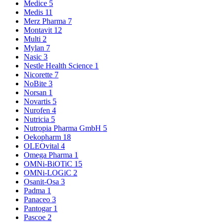
Medice
5
Medis
11
Merz Pharma
7
Montavit
12
Multi
2
Mylan
7
Nasic
3
Nestle Health Science
1
Nicorette
7
NoBite
3
Norsan
1
Novartis
5
Nurofen
4
Nutricia
5
Nutropia Pharma GmbH
5
Oekopharm
18
OLEOvital
4
Omega Pharma
1
OMNi-BiOTiC
15
OMNi-LOGiC
2
Osanit-Osa
3
Padma
1
Panaceo
3
Pantogar
1
Pascoe
2