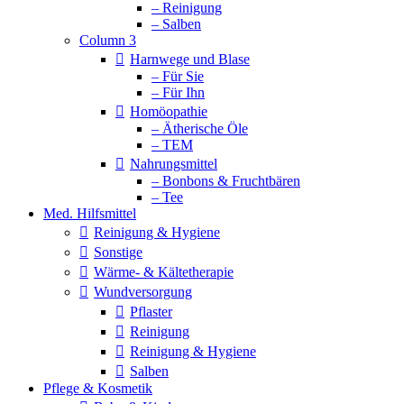
– Reinigung
– Salben
Column 3
Harnwege und Blase
– Für Sie
– Für Ihn
Homöopathie
– Ätherische Öle
– TEM
Nahrungsmittel
– Bonbons & Fruchtbären
– Tee
Med. Hilfsmittel
Reinigung & Hygiene
Sonstige
Wärme- & Kältetherapie
Wundversorgung
Pflaster
Reinigung
Reinigung & Hygiene
Salben
Pflege & Kosmetik