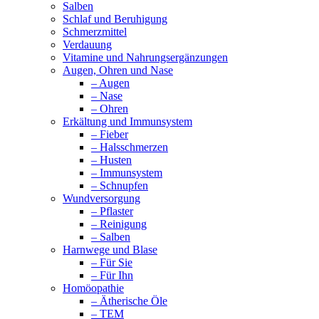
Salben
Schlaf und Beruhigung
Schmerzmittel
Verdauung
Vitamine und Nahrungsergänzungen
Augen, Ohren und Nase
– Augen
– Nase
– Ohren
Erkältung und Immunsystem
– Fieber
– Halsschmerzen
– Husten
– Immunsystem
– Schnupfen
Wundversorgung
– Pflaster
– Reinigung
– Salben
Harnwege und Blase
– Für Sie
– Für Ihn
Homöopathie
– Ätherische Öle
– TEM