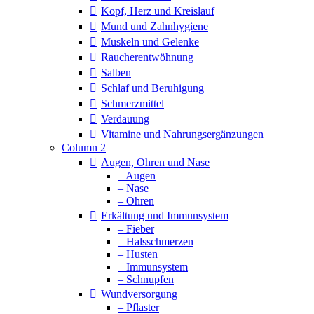
Kopf, Herz und Kreislauf
Mund und Zahnhygiene
Muskeln und Gelenke
Raucherentwöhnung
Salben
Schlaf und Beruhigung
Schmerzmittel
Verdauung
Vitamine und Nahrungsergänzungen
Column 2
Augen, Ohren und Nase
– Augen
– Nase
– Ohren
Erkältung und Immunsystem
– Fieber
– Halsschmerzen
– Husten
– Immunsystem
– Schnupfen
Wundversorgung
– Pflaster