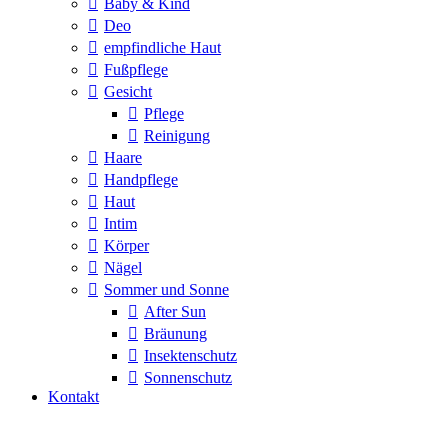
Baby & Kind
Deo
empfindliche Haut
Fußpflege
Gesicht
Pflege
Reinigung
Haare
Handpflege
Haut
Intim
Körper
Nägel
Sommer und Sonne
After Sun
Bräunung
Insektenschutz
Sonnenschutz
Kontakt