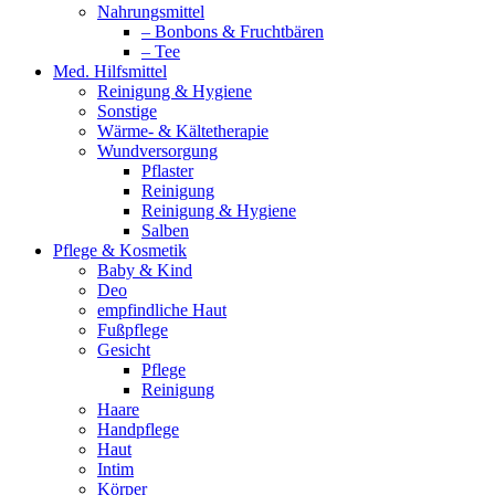
Nahrungsmittel
– Bonbons & Fruchtbären
– Tee
Med. Hilfsmittel
Reinigung & Hygiene
Sonstige
Wärme- & Kältetherapie
Wundversorgung
Pflaster
Reinigung
Reinigung & Hygiene
Salben
Pflege & Kosmetik
Baby & Kind
Deo
empfindliche Haut
Fußpflege
Gesicht
Pflege
Reinigung
Haare
Handpflege
Haut
Intim
Körper