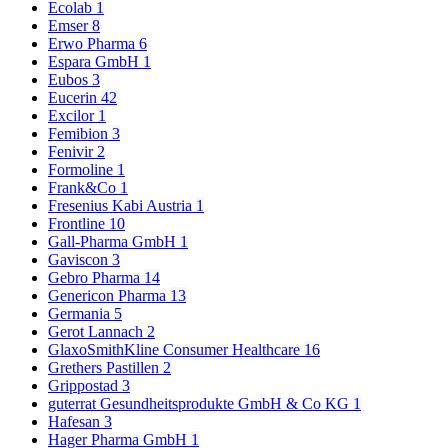
Ecolab
1
Emser
8
Erwo Pharma
6
Espara GmbH
1
Eubos
3
Eucerin
42
Excilor
1
Femibion
3
Fenivir
2
Formoline
1
Frank&Co
1
Fresenius Kabi Austria
1
Frontline
10
Gall-Pharma GmbH
1
Gaviscon
3
Gebro Pharma
14
Genericon Pharma
13
Germania
5
Gerot Lannach
2
GlaxoSmithKline Consumer Healthcare
16
Grethers Pastillen
2
Grippostad
3
guterrat Gesundheitsprodukte GmbH & Co KG
1
Hafesan
3
Hager Pharma GmbH
1