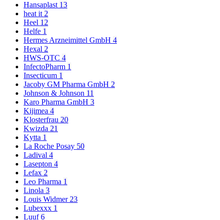
Hansaplast
13
heat it
2
Heel
12
Helfe
1
Hermes Arzneimittel GmbH
4
Hexal
2
HWS-OTC
4
InfectoPharm
1
Insecticum
1
Jacoby GM Pharma GmbH
2
Johnson & Johnson
11
Karo Pharma GmbH
3
Kijimea
4
Klosterfrau
20
Kwizda
21
Kytta
1
La Roche Posay
50
Ladival
4
Lasepton
4
Lefax
2
Leo Pharma
1
Linola
3
Louis Widmer
23
Lubexxx
1
Luuf
6