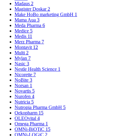
Madaus
2
Magister Doskar
2
Make HoBo marketing GmbH
1
Mama Aua
3
Meda Pharma
6
Medice
5
Medis
11
Merz Pharma
7
Montavit
12
Multi
2
Mylan
7
Nasic
3
Nestle Health Science
1
Nicorette
7
NoBite
3
Norsan
1
Novartis
5
Nurofen
4
Nutricia
5
Nutropia Pharma GmbH
5
Oekopharm
15
OLEOvital
4
Omega Pharma
1
OMNi-BiOTiC
15
OMNi-LOGiC
2