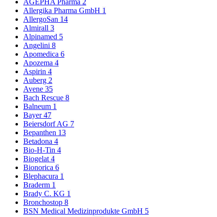
AGEPHA Pharma
2
Allergika Pharma GmbH
1
AllergoSan
14
Almirall
3
Alpinamed
5
Angelini
8
Apomedica
6
Apozema
4
Aspirin
4
Auberg
2
Avene
35
Bach Rescue
8
Balneum
1
Bayer
47
Beiersdorf AG
7
Bepanthen
13
Betadona
4
Bio-H-Tin
4
Biogelat
4
Bionorica
6
Blephacura
1
Braderm
1
Brady C. KG
1
Bronchostop
8
BSN Medical Medizinprodukte GmbH
5