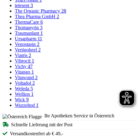
tetesept
3
The Organic Pharmacy
28
Thea Pharma GmbH
2
ThermaCare
6
Thomapyrin
3
Traumaplant
1
Ursapharm
11
Venostasin
2
Vertigoheel
2
Viatris
2
Vibrocil
1
Vichy
47
Vitango
1
Vitawund
2
Voltadol
2
Weleda
5
Wellion
1
Wick
9
Wurzeltod
1
Ihr Apotheken Service in Österreich
Schnelle Lieferung mit der Post
Versandkostenfrei ab € 49,-