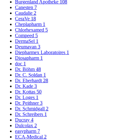
Burgenland Apotheke
108
Canesten
7
Caudalie
2
CeraVe
18
Cheplapharm
1
Chlorhexamed
5
Compeed
5
DermaSel
1
Deumavan
3
Diepharmex Laboratoires
1
Diosapharm
1
doc
1
Dr. Böhm
48
Dr. C. Soldan
1
Dr. Eberhardt
28
Dr. Kade
3
Dr. Kottas
50
Dr. Loges
1
Dr. Peithner
3
Dr. Schmidgall
2
Dr. Schreibers
1
Ducray
4
Dulcolax
2
easypharm
7
ECA-Medical
2