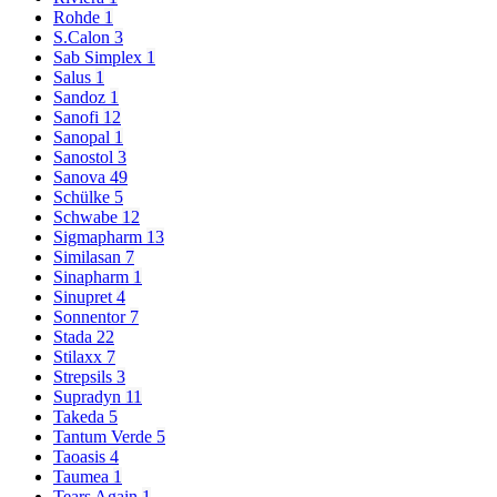
Rohde
1
S.Calon
3
Sab Simplex
1
Salus
1
Sandoz
1
Sanofi
12
Sanopal
1
Sanostol
3
Sanova
49
Schülke
5
Schwabe
12
Sigmapharm
13
Similasan
7
Sinapharm
1
Sinupret
4
Sonnentor
7
Stada
22
Stilaxx
7
Strepsils
3
Supradyn
11
Takeda
5
Tantum Verde
5
Taoasis
4
Taumea
1
Tears Again
1