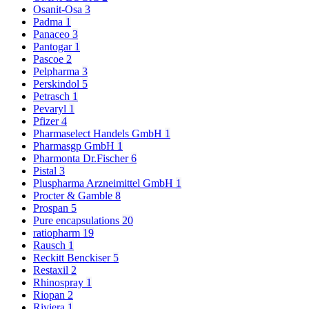
Osanit-Osa
3
Padma
1
Panaceo
3
Pantogar
1
Pascoe
2
Pelpharma
3
Perskindol
5
Petrasch
1
Pevaryl
1
Pfizer
4
Pharmaselect Handels GmbH
1
Pharmasgp GmbH
1
Pharmonta Dr.Fischer
6
Pistal
3
Pluspharma Arzneimittel GmbH
1
Procter & Gamble
8
Prospan
5
Pure encapsulations
20
ratiopharm
19
Rausch
1
Reckitt Benckiser
5
Restaxil
2
Rhinospray
1
Riopan
2
Riviera
1