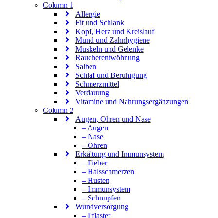
Column 1
Allergie
Fit und Schlank
Kopf, Herz und Kreislauf
Mund und Zahnhygiene
Muskeln und Gelenke
Raucherentwöhnung
Salben
Schlaf und Beruhigung
Schmerzmittel
Verdauung
Vitamine und Nahrungsergänzungen
Column 2
Augen, Ohren und Nase
– Augen
– Nase
– Ohren
Erkältung und Immunsystem
– Fieber
– Halsschmerzen
– Husten
– Immunsystem
– Schnupfen
Wundversorgung
– Pflaster