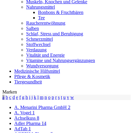
Muskeln, Knochen und Gelenke
Nahrungsmittel
Bonbons & Fruchtbären
Tee
Raucherentwöhnung
Salben
Schlaf, Stress und Beruhigung
Schmerzmittel
Stoffwechsel
Verdauung
Vitalität und Energie
Vitamine und Nahrungsergänzungen
Wundversorgung
Medizinische Hilfsmittel
Pflege & Kosmetik
Tiergesundheit
Marken
a
b
c
d
e
f
g
h
i
j
k
l
m
n
o
p
r
s
t
u
v
w
A. Menarini Pharma GmbH
2
A. Vogel
1
Achselkuss
8
Adler Pharma
14
AdTab
1