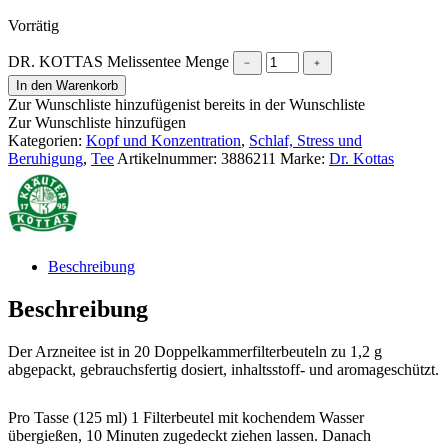
Vorrätig
DR. KOTTAS Melissentee Menge
﹣
﹢
In den Warenkorb
Zur Wunschliste hinzufügen
ist bereits in der Wunschliste
Zur Wunschliste hinzufügen
Kategorien:
Kopf und Konzentration
,
Schlaf, Stress und
Beruhigung
,
Tee
Artikelnummer:
3886211
Marke:
Dr. Kottas
Beschreibung
Beschreibung
Der Arzneitee ist in 20 Doppelkammerfilterbeuteln zu 1,2 g
abgepackt, gebrauchsfertig dosiert, inhaltsstoff- und aromageschützt.
Pro Tasse (125 ml) 1 Filterbeutel mit kochendem Wasser
übergießen, 10 Minuten zugedeckt ziehen lassen. Danach