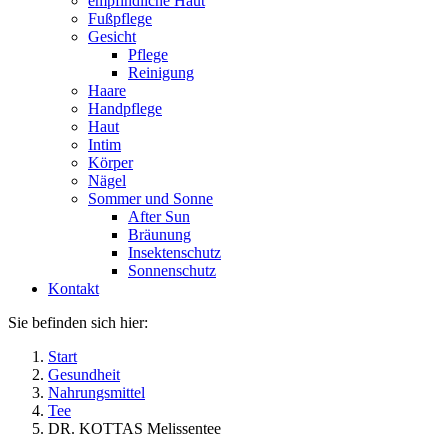
empfindliche Haut
Fußpflege
Gesicht
Pflege
Reinigung
Haare
Handpflege
Haut
Intim
Körper
Nägel
Sommer und Sonne
After Sun
Bräunung
Insektenschutz
Sonnenschutz
Kontakt
Sie befinden sich hier:
Start
Gesundheit
Nahrungsmittel
Tee
DR. KOTTAS Melissentee