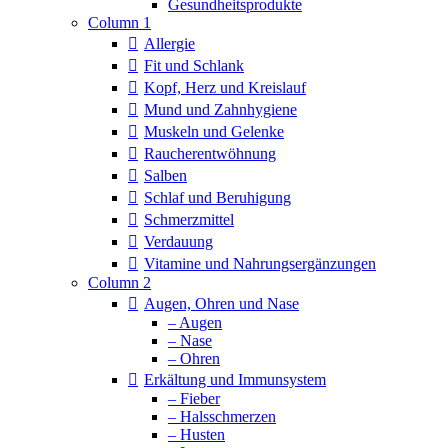
Column 1
Allergie
Fit und Schlank
Kopf, Herz und Kreislauf
Mund und Zahnhygiene
Muskeln und Gelenke
Raucherentwöhnung
Salben
Schlaf und Beruhigung
Schmerzmittel
Verdauung
Vitamine und Nahrungsergänzungen
Column 2
Augen, Ohren und Nase
– Augen
– Nase
– Ohren
Erkältung und Immunsystem
– Fieber
– Halsschmerzen
– Husten