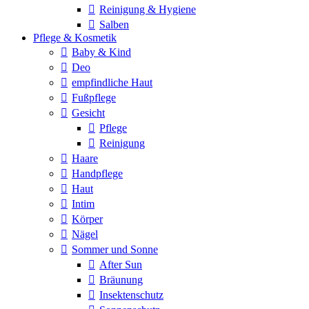
Reinigung & Hygiene
Salben
Pflege & Kosmetik
Baby & Kind
Deo
empfindliche Haut
Fußpflege
Gesicht
Pflege
Reinigung
Haare
Handpflege
Haut
Intim
Körper
Nägel
Sommer und Sonne
After Sun
Bräunung
Insektenschutz