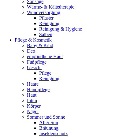
Sonstige
Wärme- & Kältetherapie
Wundversorgung
Pflaster
Reinigung
Reinigung & Hygiene
Salben
Pflege & Kosmetik
Baby & Kind
Deo
empfindliche Haut
Fußpflege
Gesicht
Pflege
Reinigung
Haare
Handpflege
Haut
Intim
Körper
Nägel
Sommer und Sonne
After Sun
Bräunung
Insektenschutz