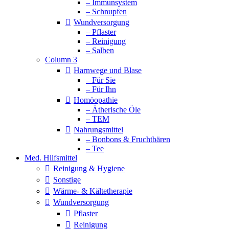
– Immunsystem
– Schnupfen
Wundversorgung
– Pflaster
– Reinigung
– Salben
Column 3
Harnwege und Blase
– Für Sie
– Für Ihn
Homöopathie
– Ätherische Öle
– TEM
Nahrungsmittel
– Bonbons & Fruchtbären
– Tee
Med. Hilfsmittel
Reinigung & Hygiene
Sonstige
Wärme- & Kältetherapie
Wundversorgung
Pflaster
Reinigung