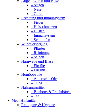
Augen, Ohren und Nase
– Augen
– Nase
– Ohren
Erkältung und Immunsystem
– Fieber
– Halsschmerzen
– Husten
– Immunsystem
– Schnupfen
Wundversorgung
– Pflaster
– Reinigung
– Salben
Harnwege und Blase
– Für Sie
– Für Ihn
Homöopathie
– Ätherische Öle
– TEM
Nahrungsmittel
– Bonbons & Fruchtbären
– Tee
Med. Hilfsmittel
Reinigung & Hygiene