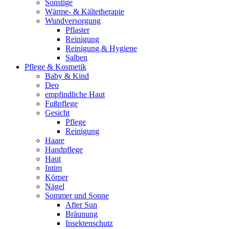
Sonstige
Wärme- & Kältetherapie
Wundversorgung
Pflaster
Reinigung
Reinigung & Hygiene
Salben
Pflege & Kosmetik
Baby & Kind
Deo
empfindliche Haut
Fußpflege
Gesicht
Pflege
Reinigung
Haare
Handpflege
Haut
Intim
Körper
Nägel
Sommer und Sonne
After Sun
Bräunung
Insektenschutz