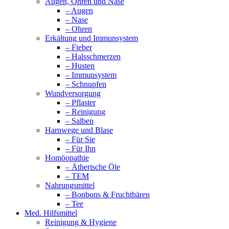
Augen, Ohren und Nase
– Augen
– Nase
– Ohren
Erkältung und Immunsystem
– Fieber
– Halsschmerzen
– Husten
– Immunsystem
– Schnupfen
Wundversorgung
– Pflaster
– Reinigung
– Salben
Harnwege und Blase
– Für Sie
– Für Ihn
Homöopathie
– Ätherische Öle
– TEM
Nahrungsmittel
– Bonbons & Fruchtbären
– Tee
Med. Hilfsmittel
Reinigung & Hygiene