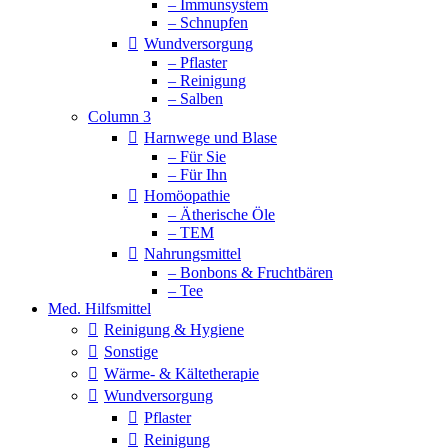
– Immunsystem
– Schnupfen
Wundversorgung
– Pflaster
– Reinigung
– Salben
Column 3
Harnwege und Blase
– Für Sie
– Für Ihn
Homöopathie
– Ätherische Öle
– TEM
Nahrungsmittel
– Bonbons & Fruchtbären
– Tee
Med. Hilfsmittel
Reinigung & Hygiene
Sonstige
Wärme- & Kältetherapie
Wundversorgung
Pflaster
Reinigung