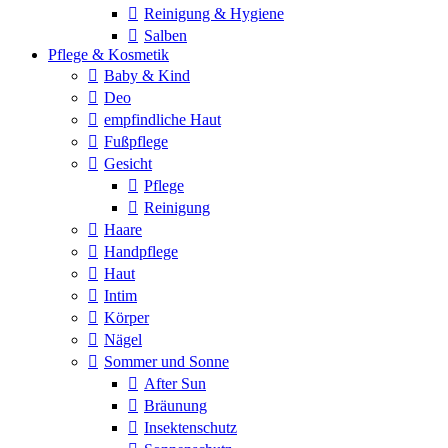
Reinigung & Hygiene
Salben
Pflege & Kosmetik
Baby & Kind
Deo
empfindliche Haut
Fußpflege
Gesicht
Pflege
Reinigung
Haare
Handpflege
Haut
Intim
Körper
Nägel
Sommer und Sonne
After Sun
Bräunung
Insektenschutz