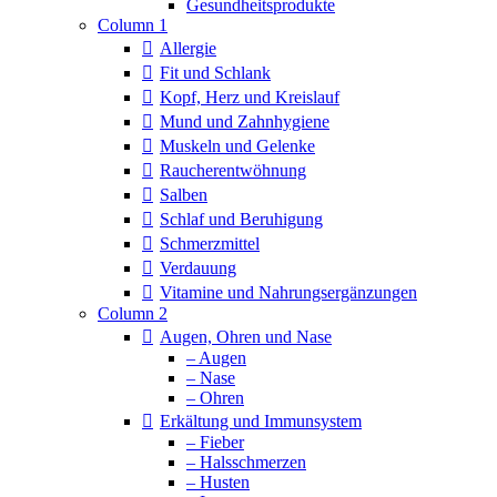
Column 1
Allergie
Fit und Schlank
Kopf, Herz und Kreislauf
Mund und Zahnhygiene
Muskeln und Gelenke
Raucherentwöhnung
Salben
Schlaf und Beruhigung
Schmerzmittel
Verdauung
Vitamine und Nahrungsergänzungen
Column 2
Augen, Ohren und Nase
– Augen
– Nase
– Ohren
Erkältung und Immunsystem
– Fieber
– Halsschmerzen
– Husten