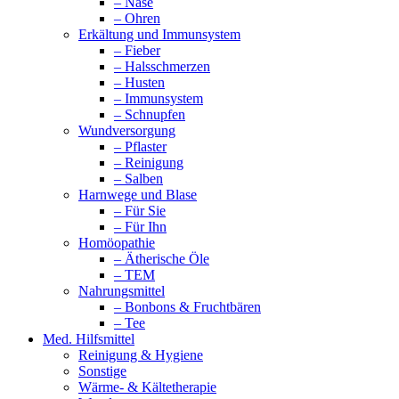
– Nase
– Ohren
Erkältung und Immunsystem
– Fieber
– Halsschmerzen
– Husten
– Immunsystem
– Schnupfen
Wundversorgung
– Pflaster
– Reinigung
– Salben
Harnwege und Blase
– Für Sie
– Für Ihn
Homöopathie
– Ätherische Öle
– TEM
Nahrungsmittel
– Bonbons & Fruchtbären
– Tee
Med. Hilfsmittel
Reinigung & Hygiene
Sonstige
Wärme- & Kältetherapie