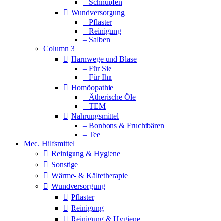
– Schnupfen
Wundversorgung
– Pflaster
– Reinigung
– Salben
Column 3
Harnwege und Blase
– Für Sie
– Für Ihn
Homöopathie
– Ätherische Öle
– TEM
Nahrungsmittel
– Bonbons & Fruchtbären
– Tee
Med. Hilfsmittel
Reinigung & Hygiene
Sonstige
Wärme- & Kältetherapie
Wundversorgung
Pflaster
Reinigung
Reinigung & Hygiene