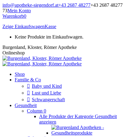
Zum
info@apotheke-siegendorf.at
+43 2687 48277
+43 2687 48277
Inhalt
73
Mein Konto
springen
Warenkorb
0
Zeige Einkaufswagen
Kasse
Keine Produkte im Einkaufswagen.
Burgenland, Kloster, Römer Apotheke
Onlineshop
Shop
Familie & Co
Baby und Kind
Lust und Liebe
Schwangerschaft
Gesundheit
Column 0
Alle Produkte der Kategorie Gesundheit
anzeigen