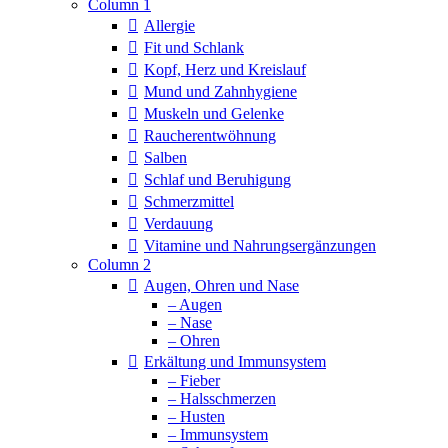
Column 1
Allergie
Fit und Schlank
Kopf, Herz und Kreislauf
Mund und Zahnhygiene
Muskeln und Gelenke
Raucherentwöhnung
Salben
Schlaf und Beruhigung
Schmerzmittel
Verdauung
Vitamine und Nahrungsergänzungen
Column 2
Augen, Ohren und Nase
– Augen
– Nase
– Ohren
Erkältung und Immunsystem
– Fieber
– Halsschmerzen
– Husten
– Immunsystem