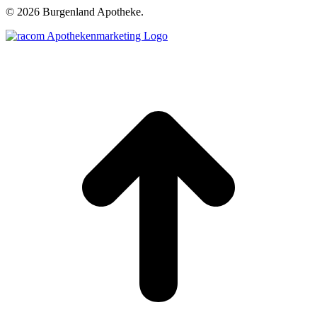
©
2026 Burgenland Apotheke.
t
T