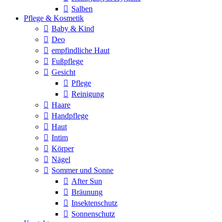
Salben
Pflege & Kosmetik
Baby & Kind
Deo
empfindliche Haut
Fußpflege
Gesicht
Pflege
Reinigung
Haare
Handpflege
Haut
Intim
Körper
Nägel
Sommer und Sonne
After Sun
Bräunung
Insektenschutz
Sonnenschutz