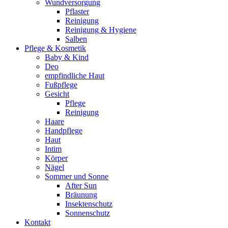
Wundversorgung
Pflaster
Reinigung
Reinigung & Hygiene
Salben
Pflege & Kosmetik
Baby & Kind
Deo
empfindliche Haut
Fußpflege
Gesicht
Pflege
Reinigung
Haare
Handpflege
Haut
Intim
Körper
Nägel
Sommer und Sonne
After Sun
Bräunung
Insektenschutz
Sonnenschutz
Kontakt