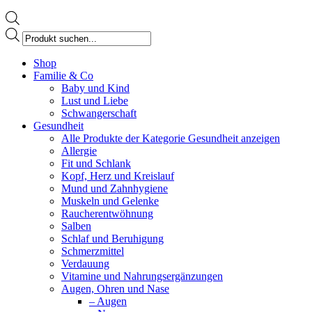
Products
search
Facebook
Shop
page
Familie & Co
opens
Baby und Kind
in
Lust und Liebe
new
Schwangerschaft
window
Gesundheit
Alle Produkte der Kategorie Gesundheit anzeigen
Allergie
Fit und Schlank
Kopf, Herz und Kreislauf
Mund und Zahnhygiene
Muskeln und Gelenke
Raucherentwöhnung
Salben
Schlaf und Beruhigung
Schmerzmittel
Verdauung
Vitamine und Nahrungsergänzungen
Augen, Ohren und Nase
– Augen