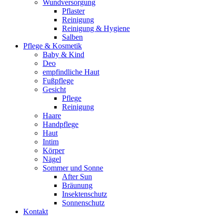
Wundversorgung
Pflaster
Reinigung
Reinigung & Hygiene
Salben
Pflege & Kosmetik
Baby & Kind
Deo
empfindliche Haut
Fußpflege
Gesicht
Pflege
Reinigung
Haare
Handpflege
Haut
Intim
Körper
Nägel
Sommer und Sonne
After Sun
Bräunung
Insektenschutz
Sonnenschutz
Kontakt