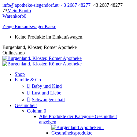
Zum
info@apotheke-siegendorf.at
+43 2687 48277
+43 2687 48277
Inhalt
73
Mein Konto
springen
Warenkorb
0
Zeige Einkaufswagen
Kasse
Keine Produkte im Einkaufswagen.
Burgenland, Kloster, Römer Apotheke
Onlineshop
Shop
Familie & Co
Baby und Kind
Lust und Liebe
Schwangerschaft
Gesundheit
Column 0
Alle Produkte der Kategorie Gesundheit
anzeigen