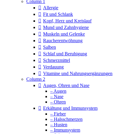
Column 1
Allergie
Fit und Schlank
Kopf, Herz und Kreislauf
Mund und Zahnhygiene
Muskeln und Gelenke
Raucherentwöhnung
Salben
Schlaf und Beruhigung
Schmerzmittel
Verdauung
Vitamine und Nahrungsergänzungen
Column 2
Augen, Ohren und Nase
– Augen
– Nase
– Ohren
Erkältung und Immunsystem
– Fieber
– Halsschmerzen
– Husten
– Immunsystem