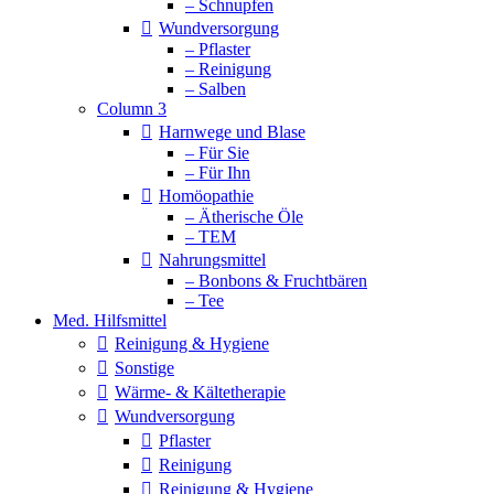
– Schnupfen
Wundversorgung
– Pflaster
– Reinigung
– Salben
Column 3
Harnwege und Blase
– Für Sie
– Für Ihn
Homöopathie
– Ätherische Öle
– TEM
Nahrungsmittel
– Bonbons & Fruchtbären
– Tee
Med. Hilfsmittel
Reinigung & Hygiene
Sonstige
Wärme- & Kältetherapie
Wundversorgung
Pflaster
Reinigung
Reinigung & Hygiene