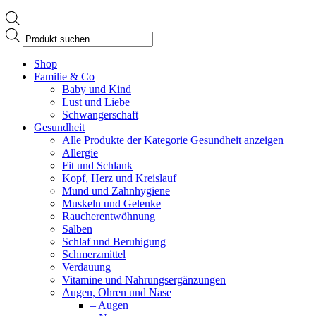
Products
search
Facebook
Shop
page
Familie & Co
opens
Baby und Kind
in
Lust und Liebe
new
Schwangerschaft
window
Gesundheit
Alle Produkte der Kategorie Gesundheit anzeigen
Allergie
Fit und Schlank
Kopf, Herz und Kreislauf
Mund und Zahnhygiene
Muskeln und Gelenke
Raucherentwöhnung
Salben
Schlaf und Beruhigung
Schmerzmittel
Verdauung
Vitamine und Nahrungsergänzungen
Augen, Ohren und Nase
– Augen