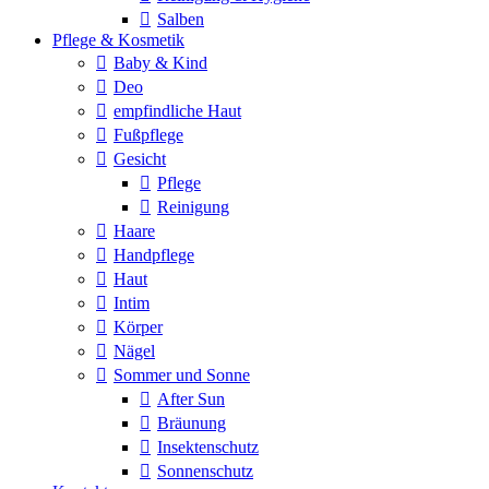
Salben
Pflege & Kosmetik
Baby & Kind
Deo
empfindliche Haut
Fußpflege
Gesicht
Pflege
Reinigung
Haare
Handpflege
Haut
Intim
Körper
Nägel
Sommer und Sonne
After Sun
Bräunung
Insektenschutz
Sonnenschutz