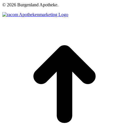
©
2026 Burgenland Apotheke.
t
T