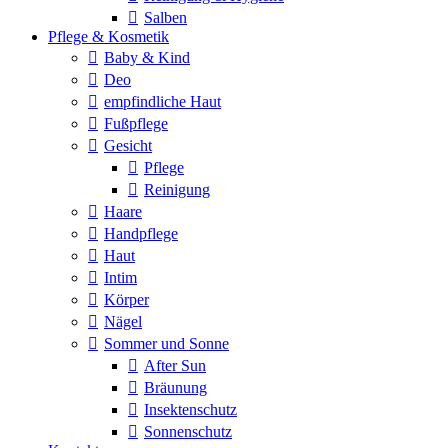
Salben
Pflege & Kosmetik
Baby & Kind
Deo
empfindliche Haut
Fußpflege
Gesicht
Pflege
Reinigung
Haare
Handpflege
Haut
Intim
Körper
Nägel
Sommer und Sonne
After Sun
Bräunung
Insektenschutz
Sonnenschutz