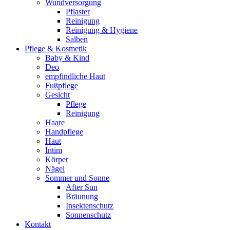
Wundversorgung
Pflaster
Reinigung
Reinigung & Hygiene
Salben
Pflege & Kosmetik
Baby & Kind
Deo
empfindliche Haut
Fußpflege
Gesicht
Pflege
Reinigung
Haare
Handpflege
Haut
Intim
Körper
Nägel
Sommer und Sonne
After Sun
Bräunung
Insektenschutz
Sonnenschutz
Kontakt