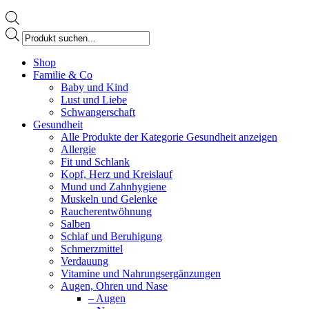
Products
search
Facebook
Shop
page
Familie & Co
opens
Baby und Kind
in
Lust und Liebe
new
Schwangerschaft
window
Gesundheit
Alle Produkte der Kategorie Gesundheit anzeigen
Allergie
Fit und Schlank
Kopf, Herz und Kreislauf
Mund und Zahnhygiene
Muskeln und Gelenke
Raucherentwöhnung
Salben
Schlaf und Beruhigung
Schmerzmittel
Verdauung
Vitamine und Nahrungsergänzungen
Augen, Ohren und Nase
– Augen