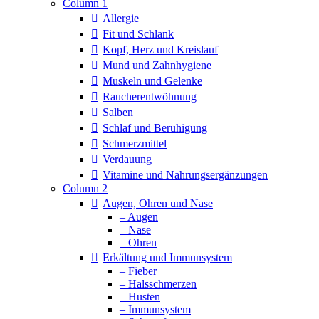
Column 1
Allergie
Fit und Schlank
Kopf, Herz und Kreislauf
Mund und Zahnhygiene
Muskeln und Gelenke
Raucherentwöhnung
Salben
Schlaf und Beruhigung
Schmerzmittel
Verdauung
Vitamine und Nahrungsergänzungen
Column 2
Augen, Ohren und Nase
– Augen
– Nase
– Ohren
Erkältung und Immunsystem
– Fieber
– Halsschmerzen
– Husten
– Immunsystem