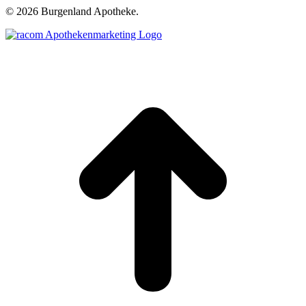
©
2026 Burgenland Apotheke.
t
T