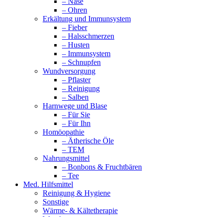
– Nase
– Ohren
Erkältung und Immunsystem
– Fieber
– Halsschmerzen
– Husten
– Immunsystem
– Schnupfen
Wundversorgung
– Pflaster
– Reinigung
– Salben
Harnwege und Blase
– Für Sie
– Für Ihn
Homöopathie
– Ätherische Öle
– TEM
Nahrungsmittel
– Bonbons & Fruchtbären
– Tee
Med. Hilfsmittel
Reinigung & Hygiene
Sonstige
Wärme- & Kältetherapie