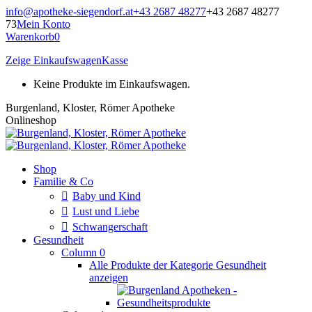
Zum
info@apotheke-siegendorf.at
+43 2687 48277
+43 2687 48277
Inhalt
73
Mein Konto
springen
Warenkorb
0
Zeige Einkaufswagen
Kasse
Keine Produkte im Einkaufswagen.
Burgenland, Kloster, Römer Apotheke
Onlineshop
Shop
Familie & Co
Baby und Kind
Lust und Liebe
Schwangerschaft
Gesundheit
Column 0
Alle Produkte der Kategorie Gesundheit
anzeigen