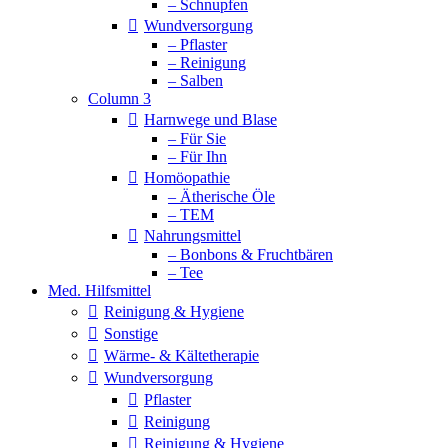
– Schnupfen
Wundversorgung
– Pflaster
– Reinigung
– Salben
Column 3
Harnwege und Blase
– Für Sie
– Für Ihn
Homöopathie
– Ätherische Öle
– TEM
Nahrungsmittel
– Bonbons & Fruchtbären
– Tee
Med. Hilfsmittel
Reinigung & Hygiene
Sonstige
Wärme- & Kältetherapie
Wundversorgung
Pflaster
Reinigung
Reinigung & Hygiene