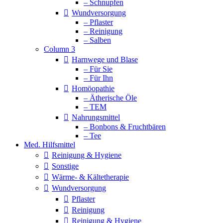
– Schnupfen
Wundversorgung
– Pflaster
– Reinigung
– Salben
Column 3
Harnwege und Blase
– Für Sie
– Für Ihn
Homöopathie
– Ätherische Öle
– TEM
Nahrungsmittel
– Bonbons & Fruchtbären
– Tee
Med. Hilfsmittel
Reinigung & Hygiene
Sonstige
Wärme- & Kältetherapie
Wundversorgung
Pflaster
Reinigung
Reinigung & Hygiene