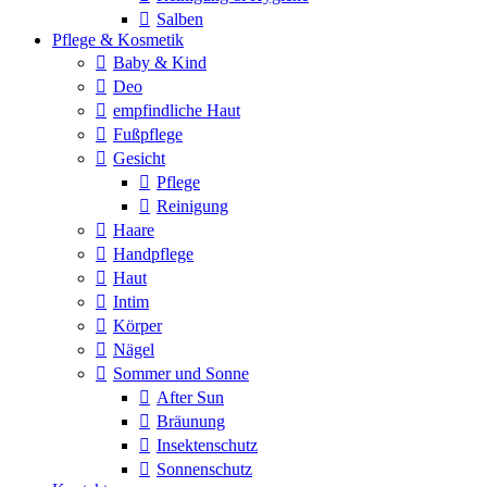
Salben
Pflege & Kosmetik
Baby & Kind
Deo
empfindliche Haut
Fußpflege
Gesicht
Pflege
Reinigung
Haare
Handpflege
Haut
Intim
Körper
Nägel
Sommer und Sonne
After Sun
Bräunung
Insektenschutz
Sonnenschutz