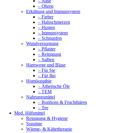
– Nase
– Ohren
Erkältung und Immunsystem
– Fieber
– Halsschmerzen
– Husten
– Immunsystem
– Schnupfen
Wundversorgung
– Pflaster
– Reinigung
– Salben
Harnwege und Blase
– Für Sie
– Für Ihn
Homöopathie
– Ätherische Öle
– TEM
Nahrungsmittel
– Bonbons & Fruchtbären
– Tee
Med. Hilfsmittel
Reinigung & Hygiene
Sonstige
Wärme- & Kältetherapie