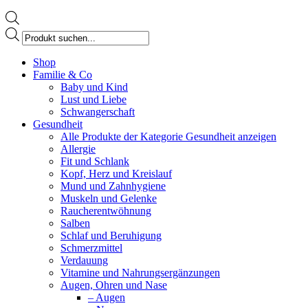
Products
search
Facebook
Shop
page
Familie & Co
opens
Baby und Kind
in
Lust und Liebe
new
Schwangerschaft
window
Gesundheit
Alle Produkte der Kategorie Gesundheit anzeigen
Allergie
Fit und Schlank
Kopf, Herz und Kreislauf
Mund und Zahnhygiene
Muskeln und Gelenke
Raucherentwöhnung
Salben
Schlaf und Beruhigung
Schmerzmittel
Verdauung
Vitamine und Nahrungsergänzungen
Augen, Ohren und Nase
– Augen