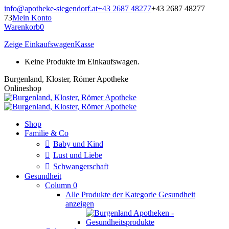
Zum
info@apotheke-siegendorf.at
+43 2687 48277
+43 2687 48277
Inhalt
73
Mein Konto
springen
Warenkorb
0
Zeige Einkaufswagen
Kasse
Keine Produkte im Einkaufswagen.
Burgenland, Kloster, Römer Apotheke
Onlineshop
Shop
Familie & Co
Baby und Kind
Lust und Liebe
Schwangerschaft
Gesundheit
Column 0
Alle Produkte der Kategorie Gesundheit
anzeigen