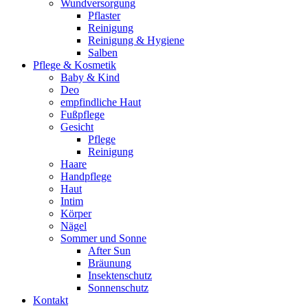
Wundversorgung
Pflaster
Reinigung
Reinigung & Hygiene
Salben
Pflege & Kosmetik
Baby & Kind
Deo
empfindliche Haut
Fußpflege
Gesicht
Pflege
Reinigung
Haare
Handpflege
Haut
Intim
Körper
Nägel
Sommer und Sonne
After Sun
Bräunung
Insektenschutz
Sonnenschutz
Kontakt