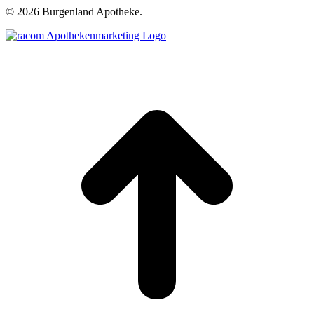
©
2026 Burgenland Apotheke.
t
T