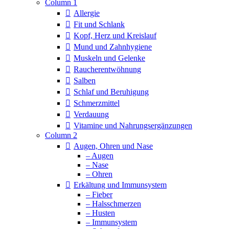
Column 1
Allergie
Fit und Schlank
Kopf, Herz und Kreislauf
Mund und Zahnhygiene
Muskeln und Gelenke
Raucherentwöhnung
Salben
Schlaf und Beruhigung
Schmerzmittel
Verdauung
Vitamine und Nahrungsergänzungen
Column 2
Augen, Ohren und Nase
– Augen
– Nase
– Ohren
Erkältung und Immunsystem
– Fieber
– Halsschmerzen
– Husten
– Immunsystem