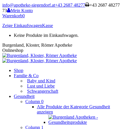
Zum
info@apotheke-siegendorf.at
+43 2687 48277
+43 2687 48277
Inhalt
73
Mein Konto
springen
Warenkorb
0
Zeige Einkaufswagen
Kasse
Keine Produkte im Einkaufswagen.
Burgenland, Kloster, Römer Apotheke
Onlineshop
Shop
Familie & Co
Baby und Kind
Lust und Liebe
Schwangerschaft
Gesundheit
Column 0
Alle Produkte der Kategorie Gesundheit
anzeigen
Column 1