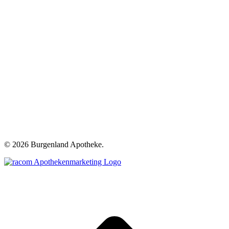
©
2026 Burgenland Apotheke.
t
T