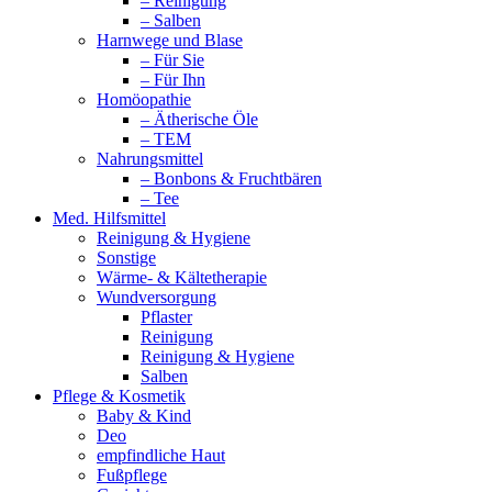
– Reinigung
– Salben
Harnwege und Blase
– Für Sie
– Für Ihn
Homöopathie
– Ätherische Öle
– TEM
Nahrungsmittel
– Bonbons & Fruchtbären
– Tee
Med. Hilfsmittel
Reinigung & Hygiene
Sonstige
Wärme- & Kältetherapie
Wundversorgung
Pflaster
Reinigung
Reinigung & Hygiene
Salben
Pflege & Kosmetik
Baby & Kind
Deo
empfindliche Haut
Fußpflege