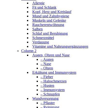
Allergie
Fit und Schlank
Kopf, Herz und Kreislauf
Mund und Zahnhygiene
Muskeln und Gelenke
Raucherentwöhnung
Salben
Schlaf und Beruhigung
Schmerzmittel
Verdauung
Vitamine und Nahrungsergänzungen
Column 2
Augen, Ohren und Nase
– Augen
– Nase
– Ohren
Erkältung und Immunsystem
– Fieber
– Halsschmerzen
– Husten
– Immunsystem
– Schnupfen
Wundversorgung
– Pflaster
– Reinigung