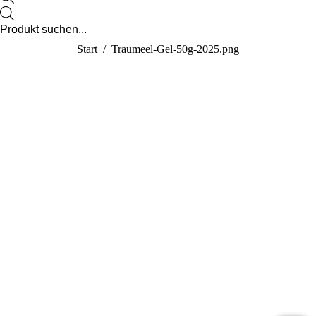
new
Products
search
window
Sie befinden sich hier:
Start
Traumeel-Gel-50g-2025.png