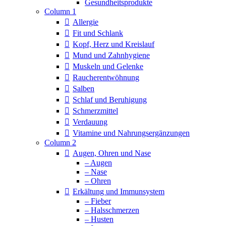
Column 1
Allergie
Fit und Schlank
Kopf, Herz und Kreislauf
Mund und Zahnhygiene
Muskeln und Gelenke
Raucherentwöhnung
Salben
Schlaf und Beruhigung
Schmerzmittel
Verdauung
Vitamine und Nahrungsergänzungen
Column 2
Augen, Ohren und Nase
– Augen
– Nase
– Ohren
Erkältung und Immunsystem
– Fieber
– Halsschmerzen
– Husten