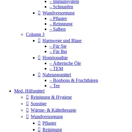
– Immunsystem
– Schnupfen
Wundversorgung
– Pflaster
– Reinigung
– Salben
Column 3
Harnwege und Blase
– Für Sie
– Für Ihn
Homöopathie
– Ätherische Öle
– TEM
Nahrungsmittel
– Bonbons & Fruchtbären
– Tee
Med. Hilfsmittel
Reinigung & Hygiene
Sonstige
Wärme- & Kältetherapie
Wundversorgung
Pflaster
Reinigung