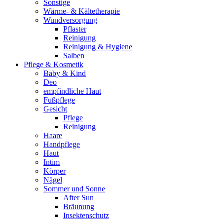
Sonstige
Wärme- & Kältetherapie
Wundversorgung
Pflaster
Reinigung
Reinigung & Hygiene
Salben
Pflege & Kosmetik
Baby & Kind
Deo
empfindliche Haut
Fußpflege
Gesicht
Pflege
Reinigung
Haare
Handpflege
Haut
Intim
Körper
Nägel
Sommer und Sonne
After Sun
Bräunung
Insektenschutz