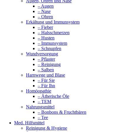
Augen, Ohren und Nase
– Augen
– Nase
– Ohren
Erkältung und Immunsystem
– Fieber
– Halsschmerzen
– Husten
– Immunsystem
– Schnupfen
Wundversorgung
– Pflaster
– Reinigung
– Salben
Harnwege und Blase
– Für Sie
– Für Ihn
Homöopathie
– Ätherische Öle
– TEM
Nahrungsmittel
– Bonbons & Fruchtbären
– Tee
Med. Hilfsmittel
Reinigung & Hygiene