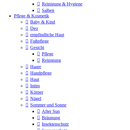
Reinigung & Hygiene
Salben
Pflege & Kosmetik
Baby & Kind
Deo
empfindliche Haut
Fußpflege
Gesicht
Pflege
Reinigung
Haare
Handpflege
Haut
Intim
Körper
Nägel
Sommer und Sonne
After Sun
Bräunung
Insektenschutz