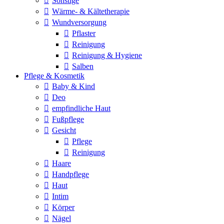
Sonstige
Wärme- & Kältetherapie
Wundversorgung
Pflaster
Reinigung
Reinigung & Hygiene
Salben
Pflege & Kosmetik
Baby & Kind
Deo
empfindliche Haut
Fußpflege
Gesicht
Pflege
Reinigung
Haare
Handpflege
Haut
Intim
Körper
Nägel