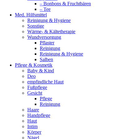
– Bonbons & Fruchtbären
– Tee
Med. Hilfsmittel
Reinigung & Hygiene
Sonstige
Wärme- & Kältetherapie
Wundversorgung
Pflaster
Reinigung
Reinigung & Hygiene
Salben
Pflege & Kosmetik
Baby & Kind
Deo
empfindliche Haut
Fußpflege
Gesicht
Pflege
Reinigung
Haare
Handpflege
Haut
Intim
Körper
Nägel