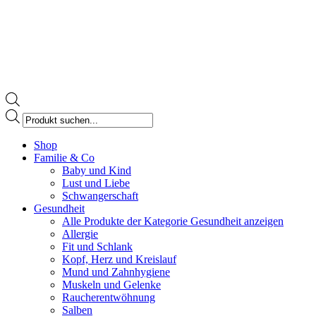
Products
search
Facebook
Shop
page
Familie & Co
opens
Baby und Kind
in
Lust und Liebe
new
Schwangerschaft
window
Gesundheit
Alle Produkte der Kategorie Gesundheit anzeigen
Allergie
Fit und Schlank
Kopf, Herz und Kreislauf
Mund und Zahnhygiene
Muskeln und Gelenke
Raucherentwöhnung
Salben