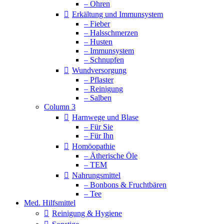
– Ohren
Erkältung und Immunsystem
– Fieber
– Halsschmerzen
– Husten
– Immunsystem
– Schnupfen
Wundversorgung
– Pflaster
– Reinigung
– Salben
Column 3
Harnwege und Blase
– Für Sie
– Für Ihn
Homöopathie
– Ätherische Öle
– TEM
Nahrungsmittel
– Bonbons & Fruchtbären
– Tee
Med. Hilfsmittel
Reinigung & Hygiene