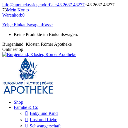
Zum
info@apotheke-siegendorf.at
+43 2687 48277
+43 2687 48277
Inhalt
73
Mein Konto
springen
Warenkorb
0
Zeige Einkaufswagen
Kasse
Keine Produkte im Einkaufswagen.
Burgenland, Kloster, Römer Apotheke
Onlineshop
Shop
Familie & Co
Baby und Kind
Lust und Liebe
Schwangerschaft