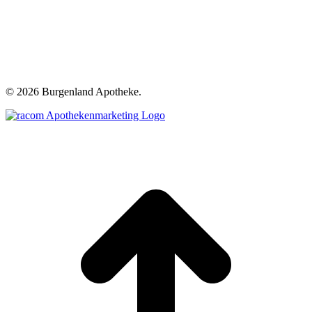
©
2026 Burgenland Apotheke.
t
T