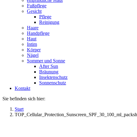
empfindliche Haut
Fußpflege
Gesicht
Pflege
Reinigung
Haare
Handpflege
Haut
Intim
Körper
Nägel
Sommer und Sonne
After Sun
Bräunung
Insektenschutz
Sonnenschutz
Kontakt
Sie befinden sich hier:
Start
TOP_Cellular_Protection_Sunscreen_SPF_30_100_ml_pack