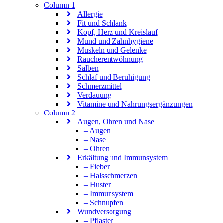
Column 1
Allergie
Fit und Schlank
Kopf, Herz und Kreislauf
Mund und Zahnhygiene
Muskeln und Gelenke
Raucherentwöhnung
Salben
Schlaf und Beruhigung
Schmerzmittel
Verdauung
Vitamine und Nahrungsergänzungen
Column 2
Augen, Ohren und Nase
– Augen
– Nase
– Ohren
Erkältung und Immunsystem
– Fieber
– Halsschmerzen
– Husten
– Immunsystem
– Schnupfen
Wundversorgung
– Pflaster