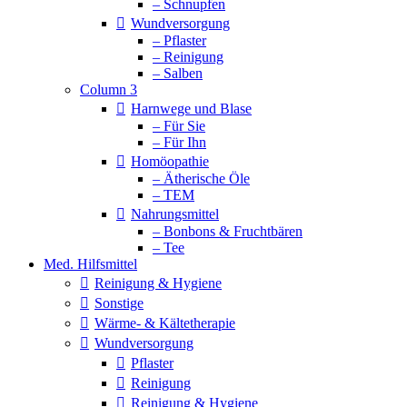
– Schnupfen
Wundversorgung
– Pflaster
– Reinigung
– Salben
Column 3
Harnwege und Blase
– Für Sie
– Für Ihn
Homöopathie
– Ätherische Öle
– TEM
Nahrungsmittel
– Bonbons & Fruchtbären
– Tee
Med. Hilfsmittel
Reinigung & Hygiene
Sonstige
Wärme- & Kältetherapie
Wundversorgung
Pflaster
Reinigung
Reinigung & Hygiene