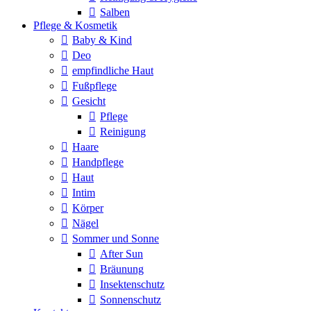
Salben
Pflege & Kosmetik
Baby & Kind
Deo
empfindliche Haut
Fußpflege
Gesicht
Pflege
Reinigung
Haare
Handpflege
Haut
Intim
Körper
Nägel
Sommer und Sonne
After Sun
Bräunung
Insektenschutz
Sonnenschutz