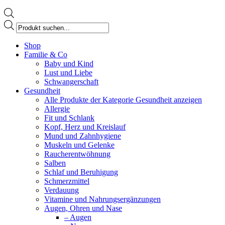
Products
search
Facebook
Shop
page
Familie & Co
opens
Baby und Kind
in
Lust und Liebe
new
Schwangerschaft
window
Gesundheit
Alle Produkte der Kategorie Gesundheit anzeigen
Allergie
Fit und Schlank
Kopf, Herz und Kreislauf
Mund und Zahnhygiene
Muskeln und Gelenke
Raucherentwöhnung
Salben
Schlaf und Beruhigung
Schmerzmittel
Verdauung
Vitamine und Nahrungsergänzungen
Augen, Ohren und Nase
– Augen