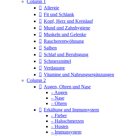
Column 1
Allergie
Fit und Schlank
Kopf, Herz und Kreislauf
Mund und Zahnhygiene
Muskeln und Gelenke
Raucherentwöhnung
Salben
Schlaf und Beruhigung
Schmerzmittel
Verdauung
Vitamine und Nahrungsergänzungen
Column 2
Augen, Ohren und Nase
– Augen
– Nase
– Ohren
Erkältung und Immunsystem
– Fieber
– Halsschmerzen
– Husten
– Immunsystem