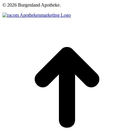
©
2026 Burgenland Apotheke.
t
T