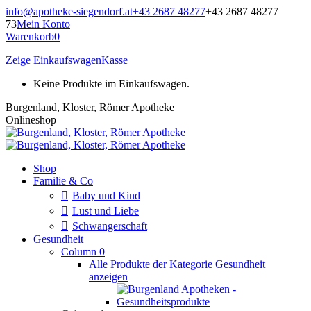
Zum
info@apotheke-siegendorf.at
+43 2687 48277
+43 2687 48277
Inhalt
73
Mein Konto
springen
Warenkorb
0
Zeige Einkaufswagen
Kasse
Keine Produkte im Einkaufswagen.
Burgenland, Kloster, Römer Apotheke
Onlineshop
Shop
Familie & Co
Baby und Kind
Lust und Liebe
Schwangerschaft
Gesundheit
Column 0
Alle Produkte der Kategorie Gesundheit
anzeigen