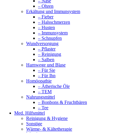
– Nase
– Ohren
Erkältung und Immunsystem
– Fieber
– Halsschmerzen
– Husten
– Immunsystem
– Schnupfen
Wundversorgung
– Pflaster
– Reinigung
– Salben
Harnwege und Blase
– Für Sie
– Für Ihn
Homöopathie
– Ätherische Öle
– TEM
Nahrungsmittel
– Bonbons & Fruchtbären
– Tee
Med. Hilfsmittel
Reinigung & Hygiene
Sonstige
Wärme- & Kältetherapie