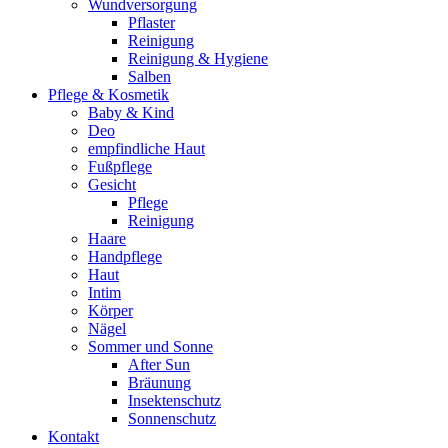
Wundversorgung
Pflaster
Reinigung
Reinigung & Hygiene
Salben
Pflege & Kosmetik
Baby & Kind
Deo
empfindliche Haut
Fußpflege
Gesicht
Pflege
Reinigung
Haare
Handpflege
Haut
Intim
Körper
Nägel
Sommer und Sonne
After Sun
Bräunung
Insektenschutz
Sonnenschutz
Kontakt