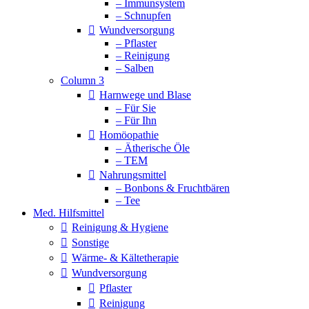
– Immunsystem
– Schnupfen
Wundversorgung
– Pflaster
– Reinigung
– Salben
Column 3
Harnwege und Blase
– Für Sie
– Für Ihn
Homöopathie
– Ätherische Öle
– TEM
Nahrungsmittel
– Bonbons & Fruchtbären
– Tee
Med. Hilfsmittel
Reinigung & Hygiene
Sonstige
Wärme- & Kältetherapie
Wundversorgung
Pflaster
Reinigung