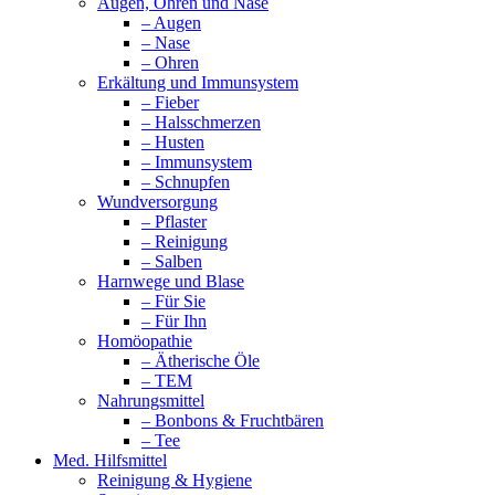
Augen, Ohren und Nase
– Augen
– Nase
– Ohren
Erkältung und Immunsystem
– Fieber
– Halsschmerzen
– Husten
– Immunsystem
– Schnupfen
Wundversorgung
– Pflaster
– Reinigung
– Salben
Harnwege und Blase
– Für Sie
– Für Ihn
Homöopathie
– Ätherische Öle
– TEM
Nahrungsmittel
– Bonbons & Fruchtbären
– Tee
Med. Hilfsmittel
Reinigung & Hygiene