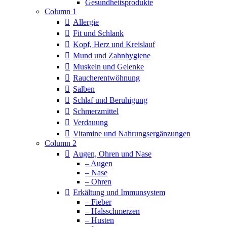
Column 1
Allergie
Fit und Schlank
Kopf, Herz und Kreislauf
Mund und Zahnhygiene
Muskeln und Gelenke
Raucherentwöhnung
Salben
Schlaf und Beruhigung
Schmerzmittel
Verdauung
Vitamine und Nahrungsergänzungen
Column 2
Augen, Ohren und Nase
– Augen
– Nase
– Ohren
Erkältung und Immunsystem
– Fieber
– Halsschmerzen
– Husten