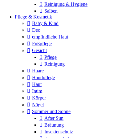
Reinigung & Hygiene
Salben
Pflege & Kosmetik
Baby & Kind
Deo
empfindliche Haut
Fußpflege
Gesicht
Pflege
Reinigung
Haare
Handpflege
Haut
Intim
Körper
Nägel
Sommer und Sonne
After Sun
Bräunung
Insektenschutz