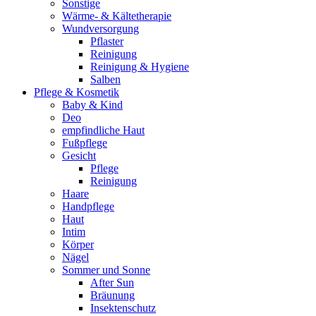
Sonstige
Wärme- & Kältetherapie
Wundversorgung
Pflaster
Reinigung
Reinigung & Hygiene
Salben
Pflege & Kosmetik
Baby & Kind
Deo
empfindliche Haut
Fußpflege
Gesicht
Pflege
Reinigung
Haare
Handpflege
Haut
Intim
Körper
Nägel
Sommer und Sonne
After Sun
Bräunung
Insektenschutz