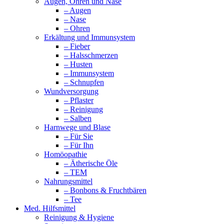
Augen, Ohren und Nase
– Augen
– Nase
– Ohren
Erkältung und Immunsystem
– Fieber
– Halsschmerzen
– Husten
– Immunsystem
– Schnupfen
Wundversorgung
– Pflaster
– Reinigung
– Salben
Harnwege und Blase
– Für Sie
– Für Ihn
Homöopathie
– Ätherische Öle
– TEM
Nahrungsmittel
– Bonbons & Fruchtbären
– Tee
Med. Hilfsmittel
Reinigung & Hygiene