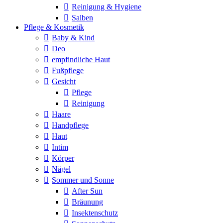
Reinigung & Hygiene
Salben
Pflege & Kosmetik
Baby & Kind
Deo
empfindliche Haut
Fußpflege
Gesicht
Pflege
Reinigung
Haare
Handpflege
Haut
Intim
Körper
Nägel
Sommer und Sonne
After Sun
Bräunung
Insektenschutz