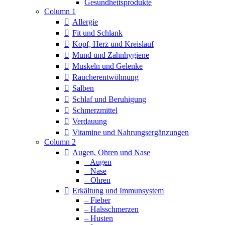
Column 1
Allergie
Fit und Schlank
Kopf, Herz und Kreislauf
Mund und Zahnhygiene
Muskeln und Gelenke
Raucherentwöhnung
Salben
Schlaf und Beruhigung
Schmerzmittel
Verdauung
Vitamine und Nahrungsergänzungen
Column 2
Augen, Ohren und Nase
– Augen
– Nase
– Ohren
Erkältung und Immunsystem
– Fieber
– Halsschmerzen
– Husten