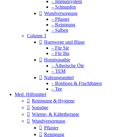
– Immunsystem
– Schnupfen
Wundversorgung
– Pflaster
– Reinigung
– Salben
Column 3
Harnwege und Blase
– Für Sie
– Für Ihn
Homöopathie
– Ätherische Öle
– TEM
Nahrungsmittel
– Bonbons & Fruchtbären
– Tee
Med. Hilfsmittel
Reinigung & Hygiene
Sonstige
Wärme- & Kältetherapie
Wundversorgung
Pflaster
Reinigung