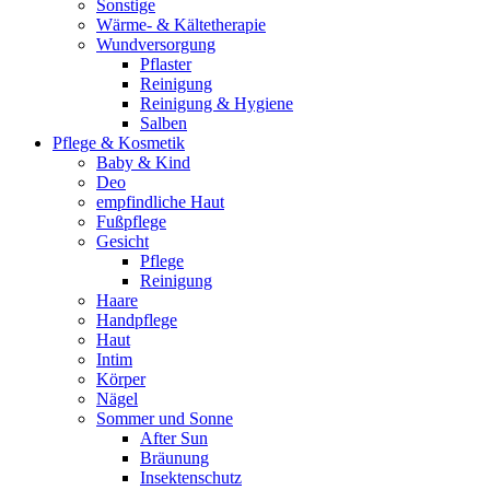
Sonstige
Wärme- & Kältetherapie
Wundversorgung
Pflaster
Reinigung
Reinigung & Hygiene
Salben
Pflege & Kosmetik
Baby & Kind
Deo
empfindliche Haut
Fußpflege
Gesicht
Pflege
Reinigung
Haare
Handpflege
Haut
Intim
Körper
Nägel
Sommer und Sonne
After Sun
Bräunung
Insektenschutz