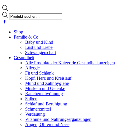
Products
search
Facebook
page
opens
Shop
in
Familie & Co
new
Baby und Kind
window
Lust und Liebe
Schwangerschaft
Gesundheit
Alle Produkte der Kategorie Gesundheit anzeigen
Allergie
Fit und Schlank
Kopf, Herz und Kreislauf
Mund und Zahnhygiene
Muskeln und Gelenke
Raucherentwöhnung
Salben
Schlaf und Beruhigung
Schmerzmittel
Verdauung
Vitamine und Nahrungsergänzungen
Augen, Ohren und Nase