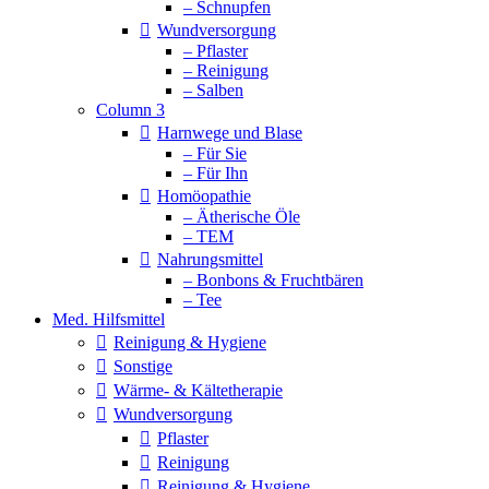
– Schnupfen
Wundversorgung
– Pflaster
– Reinigung
– Salben
Column 3
Harnwege und Blase
– Für Sie
– Für Ihn
Homöopathie
– Ätherische Öle
– TEM
Nahrungsmittel
– Bonbons & Fruchtbären
– Tee
Med. Hilfsmittel
Reinigung & Hygiene
Sonstige
Wärme- & Kältetherapie
Wundversorgung
Pflaster
Reinigung
Reinigung & Hygiene