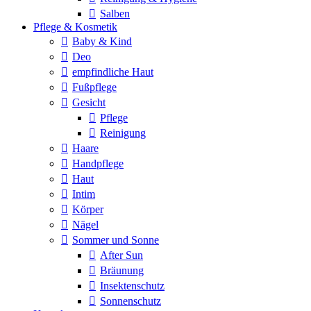
Salben
Pflege & Kosmetik
Baby & Kind
Deo
empfindliche Haut
Fußpflege
Gesicht
Pflege
Reinigung
Haare
Handpflege
Haut
Intim
Körper
Nägel
Sommer und Sonne
After Sun
Bräunung
Insektenschutz
Sonnenschutz