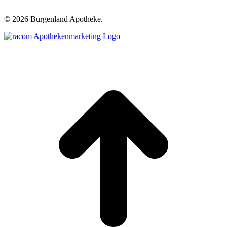
©
2026 Burgenland Apotheke.
t
T