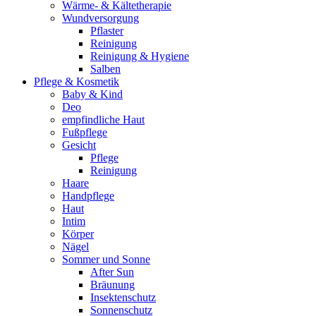
Wärme- & Kältetherapie
Wundversorgung
Pflaster
Reinigung
Reinigung & Hygiene
Salben
Pflege & Kosmetik
Baby & Kind
Deo
empfindliche Haut
Fußpflege
Gesicht
Pflege
Reinigung
Haare
Handpflege
Haut
Intim
Körper
Nägel
Sommer und Sonne
After Sun
Bräunung
Insektenschutz
Sonnenschutz