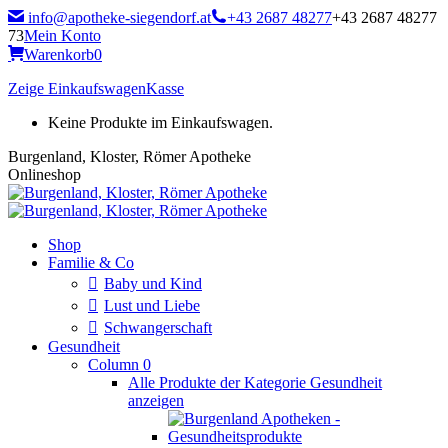
Zum
info@apotheke-siegendorf.at
+43 2687 48277
+43 2687 48277
Inhalt
73
Mein Konto
springen
Warenkorb
0
Zeige Einkaufswagen
Kasse
Keine Produkte im Einkaufswagen.
Burgenland, Kloster, Römer Apotheke
Onlineshop
Shop
Familie & Co
Baby und Kind
Lust und Liebe
Schwangerschaft
Gesundheit
Column 0
Alle Produkte der Kategorie Gesundheit
anzeigen