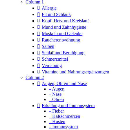
Column 1
Allergie
Fit und Schlank
Kopf, Herz und Kreislauf
Mund und Zahnhygiene
Muskeln und Gelenke
Raucherentwöhnung
Salben
Schlaf und Beruhigung
Schmerzmittel
Verdauung
Vitamine und Nahrungsergänzungen
Column 2
Augen, Ohren und Nase
– Augen
– Nase
– Ohren
Erkältung und Immunsystem
– Fieber
– Halsschmerzen
– Husten
– Immunsystem