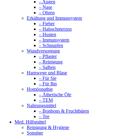
– Augen
– Nase
– Ohren
Erkältung und Immunsystem
– Fieber
– Halsschmerzen
– Husten
– Immunsystem
– Schnupfen
Wundversorgung
– Pflaster
– Reinigung
– Salben
Harnwege und Blase
– Für Sie
– Für Ihn
Homöopathie
– Ätherische Öle
– TEM
Nahrungsmittel
– Bonbons & Fruchtbären
– Tee
Med. Hilfsmittel
Reinigung & Hygiene
Sonstige